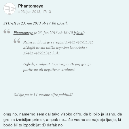
Phantomeye
::
23. jun 2013, 17:13
STU-III
je
23. jun 2013 ob 17:06
izjavil
:
Phantomeye
je
23. jun 2013 ob 16:10
izjavil
:
Rebecca black je s svojimi 59485748935345
dislajki ravno toliko uspešna kot nekdo z
59485748935345 lajki.
Ogledi, viralnost. to je važno. Pa naj gre za
pozitivno ali negativno viralnost.
Od kje pa te 14-mestne cifre pobiraš?
omg no. namerno sem dal tako visoko cifro, da bi bilo ja jasno, da
gre za izmišljen primer, ampak ne... še vedno se najdejo ljudje, ki
bodo šli to izpodbijat :D dafak no