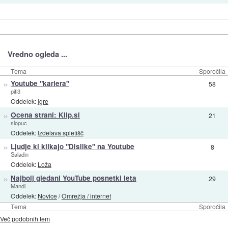
Vredno ogleda ...
Tema
Sporočila
»
Youtube "kariera"
58
piti3
Oddelek:
Igre
»
Ocena strani: Klip.si
21
slopuc
Oddelek:
Izdelava spletišč
»
Ljudje ki klikajo "Dislike" na Youtube
8
Saladin
Oddelek:
Loža
»
Najbolj gledani YouTube posnetki leta
29
Mandi
Oddelek:
Novice
/
Omrežja / internet
Tema
Sporočila
Več podobnih tem