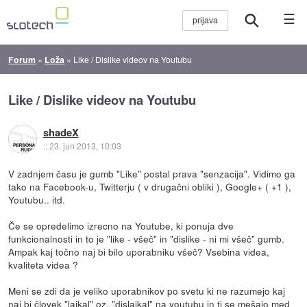
☰
Forum
»
Loža
»
Like / Dislike videov na Youtubu
Like / Dislike videov na Youtubu
shadeX
::
23. jun 2013, 10:03
V zadnjem času je gumb "Like" postal prava "senzacija". Vidimo ga
tako na Facebook-u, Twitterju ( v drugačni obliki ), Google+ ( +1 ),
Youtubu.. itd.
Če se opredelimo izrecno na Youtube, ki ponuja dve
funkcionalnosti in to je "like - všeč" in "dislike - ni mi všeč" gumb.
Ampak kaj točno naj bi bilo uporabniku všeč? Vsebina videa,
kvaliteta videa ?
Meni se zdi da je veliko uporabnikov po svetu ki ne razumejo kaj
naj bi človek "lajkal" oz. "dislajkal" na youtubu in ti se mešajo med