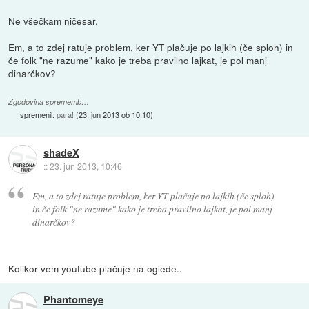
Ne všečkam ničesar.
Em, a to zdej ratuje problem, ker YT plačuje po lajkih (če sploh) in
če folk "ne razume" kako je treba pravilno lajkat, je pol manj
dinarčkov?
Zgodovina sprememb…
spremenil:
para!
(
23. jun 2013 ob 10:10
)
shadeX
::
23. jun 2013, 10:46
Em, a to zdej ratuje problem, ker YT plačuje po lajkih (če sploh)
in če folk "ne razume" kako je treba pravilno lajkat, je pol manj
dinarčkov?
Kolikor vem youtube plačuje na oglede..
Phantomeye