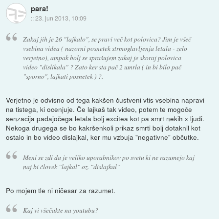
para!
::
23. jun 2013, 10:09
Zakaj jih je 26 "lajkalo", se pravi več kot polovica? Jim je všeč
vsebina videa ( nazorni posnetek strmoglavljenja letala - zelo
verjetno), ampak bolj se sprašujem zakaj je skoraj polovica
video "dislikala" ? Zato ker sta pač 2 umrla ( in bi bilo pač
"sporno", lajkati posnetek ) ?.
Verjetno je odvisno od tega kakšen čustveni vtis vsebina napravi
na tistega, ki ocenjuje. Če lajkaš tak video, potem te mogoče
senzacija padajočega letala bolj excitea kot pa smrt nekih x ljudi.
Nekoga drugega se bo kakršenkoli prikaz smrti bolj dotaknil kot
ostalo in bo video dislajkal, ker mu vzbuja "negativne" občutke.
Meni se zdi da je veliko uporabnikov po svetu ki ne razumejo kaj
naj bi človek "lajkal" oz. "dislajkal"
Po mojem tle ni ničesar za razumet.
Kaj vi všečakte na youtubu?