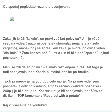
Če spodaj pogledate rezultate ocenjevanja:
Zakaj jih je 26 "lajkalo", se pravi več kot polovica? Jim je všeč
vsebina videa ( nazorni posnetek strmoglavljenja letala - zelo
verjetno), ampak bolj se sprašujem zakaj je skoraj polovica video
"dislikala" ? Zato ker sta pač 2 umrla ( in bi bilo pač "sporno", lajkati
posnetek ) ?.
Meni se zdi da so pojmi tukaj malo razčlenjeni in rezultat tega je
tudi ocenjevalni bar. Kot da bi mešal jabolke pa hruške.
Takih primerov je na youtubu celo morje. Na primer videl sem
posnetek z odlično vsebino, ampak recimo kvaliteta posnetka (
240p ) je bila obupna. Kot rezultat je bil ocenjevalni bar 80% za
dislike in TOP komentar : "Recored with a potato"
Kaj vi všečakte na youtubu?