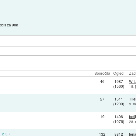
obiš za 98k
Sporočila
Ogledi
Zadn
?
46
1987
Wit
(1560)
18. 
27
1511
Tile
(1209)
9. m
19
1406
bošt
(1076)
28. 
1
2
3
)
132
8812
ferj