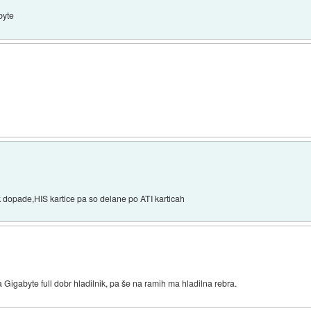
abyte
k dopade,HIS kartice pa so delane po ATI karticah
igabyte full dobr hladilnik, pa še na ramih ma hladilna rebra.