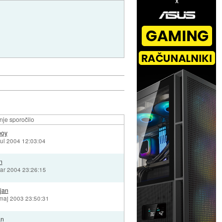
je sporočilo
boy
jul 2004 12:03:04
n
ar 2004 23:26:15
jan
maj 2003 23:50:31
an