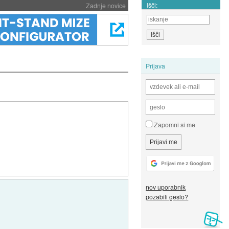
Išči:
Zadnje novice
Prijava
Zapomni si me
nov uporabnik
pozabili geslo?