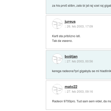
za his prvič slišm, zato bi jst raj vzel raj gig
jureus
::
26. feb 2003, 17:09
Karti sta priblizno isti.
Tak da vseeno.
boštjan
::
27. feb 2003, 00:56
kerega radeona?pri gigabytu se mi hladilni
mato22
::
27. feb 2003, 09:16
Radeon 9700pro. Tud sam sem videl, da ma G