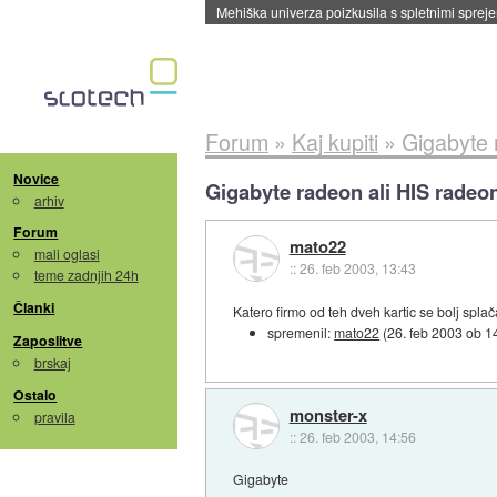
Mehiška univerza poizkusila s spletnimi sprejem
Forum
»
Kaj kupiti
»
Gigabyte 
Novice
Gigabyte radeon ali HIS radeo
arhiv
Forum
mato22
mali oglasi
::
26. feb 2003, 13:43
teme zadnjih 24h
Članki
Katero firmo od teh dveh kartic se bolj spla
spremenil:
mato22
(
26. feb 2003 ob 1
Zaposlitve
brskaj
Ostalo
monster-x
pravila
::
26. feb 2003, 14:56
Gigabyte