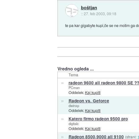
boštjan
::
27. feb 2003, 09:18
te pa kar gigabyte kupi,če se ne motim ga d
Vredno ogleda ...
Tema
»
radeon 9600 ali radeon 9800 SE ?
PCman
Oddelek:
Kaj kupiti
»
Radeon vs. Geforce
dwinxp
Oddelek:
Kaj kupiti
»
Katero firmo radeon 9500 pro
digitalc
Oddelek:
Kaj kupiti
»
Radeon 8500,9000 ali 9100
(strani: