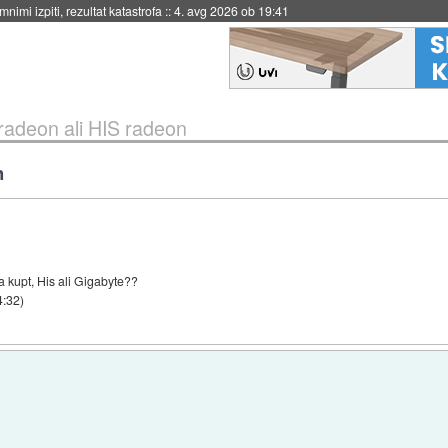
nimi izpiti, rezultat katastrofa
::
4. avg 2026 ob 19:41
radeon ali HIS radeon
n
ča kupt, His ali Gigabyte??
4:32
)