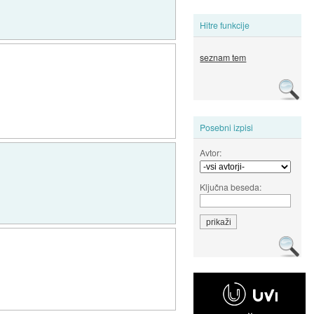
Hitre funkcije
seznam tem
Posebni izpisi
Avtor:
Ključna beseda: