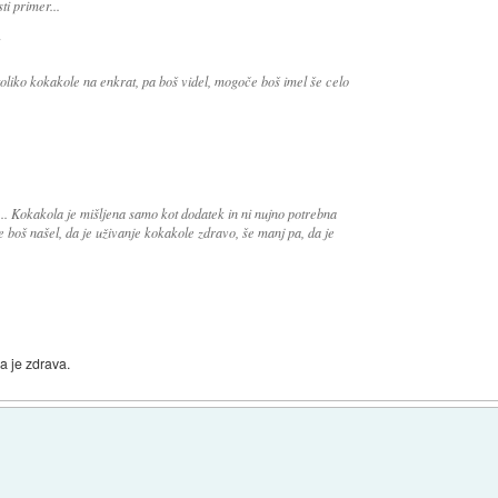
ti primer...
j toliko kokakole na enkrat, pa boš videl, mogoče boš imel še celo
š... Kokakola je mišljena samo kot dodatek in ni nujno potrebna
ne boš našel, da je uživanje kokakole zdravo, še manj pa, da je
 da je zdrava.