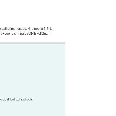
dati primer osebe, ki je popila 3-5l te
Pa vseeno smrtna v velikih količinah!
osti bolj zdrav, kot ti.