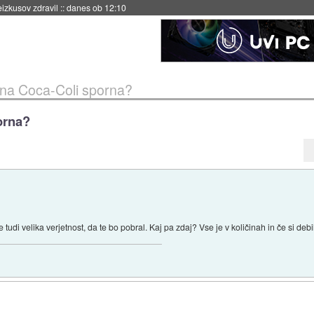
naslednji dve leti
::
danes ob 11:37
a na Coca-Coli sporna?
orna?
 tudi velika verjetnost, da te bo pobral. Kaj pa zdaj? Vse je v količinah in če si debil