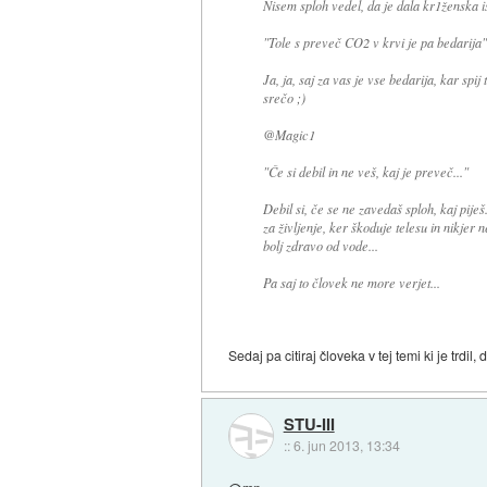
Nisem sploh vedel, da je dala kr1ženska is
"Tole s preveč CO2 v krvi je pa bedarija"
Ja, ja, saj za vas je vse bedarija, kar spi
srečo ;)
@Magic1
"Če si debil in ne veš, kaj je preveč..."
Debil si, če se ne zavedaš sploh, kaj pije
za življenje, ker škoduje telesu in nikjer 
bolj zdravo od vode...
Pa saj to človek ne more verjet...
Sedaj pa citiraj človeka v tej temi ki je trdil,
STU-III
::
6. jun 2013, 13:34