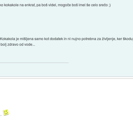
toliko kokakole na enkrat, pa boš videl, mogoče boš imel še celo srečo ;)
. Kokakola je mišljena samo kot dodatek in ni nujno potrebna za življenje, ker škoduj
bolj zdravo od vode...
..