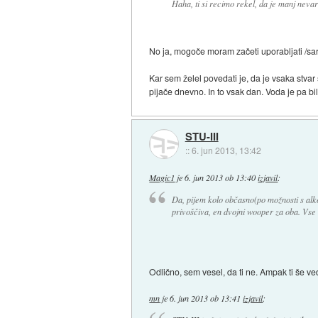
Haha, ti si recimo rekel, da je manj nev
No ja, mogoče moram začeti uporabljati /sar
Kar sem želel povedati je, da je vsaka stvar 
pijače dnevno. In to vsak dan. Voda je pa bi
STU-III
::
6. jun 2013, 13:42
Magic1
je
6. jun 2013 ob 13:40
izjavil
:
Da, pijem kolo občasno(po možnosti s alko
privoščiva, en dvojni wooper za oba. Vse v
Odlično, sem vesel, da ti ne. Ampak ti še ve
mn
je
6. jun 2013 ob 13:41
izjavil
: