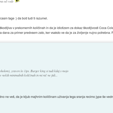
arna od vode
casm tage :) da boš tudi ti razumel.
škodljiva v prekomernih količinah in da je idiotizem za dokaz škodljivosti Coca Cole 
la dana za primer predvsem zato, ker vsakdo ve da je za življenje nujno potrebna. 
holom), zraven še čips. Burger king si tudi kdaj s mojo
 nekih minimalnih količinah in mi nič ne fali...
dno ne veš, da je kljub majhnim količinam uživanja tega sranja recimo jype še vedno d