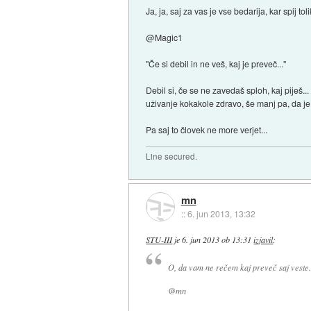
Ja, ja, saj za vas je vse bedarija, kar spij 
@Magic1
"Če si debil in ne veš, kaj je preveč..."
Debil si, če se ne zavedaš sploh, kaj piješ..
uživanje kokakole zdravo, še manj pa, da je 
Pa saj to človek ne more verjet...
Line secured.
mn
::
6. jun 2013, 13:32
STU-III
je
6. jun 2013 ob 13:31
izjavil
:
O, da vam ne rečem kaj preveč saj veste.
@mn