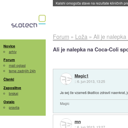
Sandisk že prodal več kot polovico SSD-jev za 
Forum
»
Loža
»
Ali je nalepk
Novice
Ali je nalepka na Coca-Coli sp
arhiv
Forum
mali oglasi
teme zadnjih 24h
Magic1
Članki
::
6. jun 2013, 13:25
Zaposlitve
Ja sej če vzameš škatlico zdravil naenkrat, je
brskaj
Ostalo
Magic
pravila
mn
::
6. jun 2013, 13:27