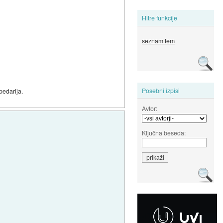
Hitre funkcije
seznam tem
Posebni izpisi
bedarija.
Avtor:
Ključna beseda: