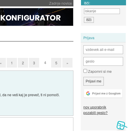
Išči:
Zadnje novice
Prijava
4
«
1
2
3
5
»
Zapomni si me
, da ne veš kaj je preveč, ti ni pomoči.
nov uporabnik
pozabili geslo?