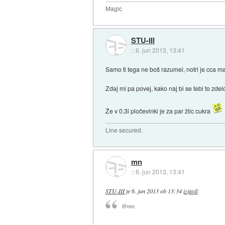
Magic
STU-III
::
6. jun 2013, 13:41
Samo ti tega ne boš razumel, notri je cca mal
Zdaj mi pa povej, kako naj bi se tebi to zdel
Že v 0.3l pločevinki je za par žlic cukra
Line secured.
mn
::
6. jun 2013, 13:41
STU-III
je
6. jun 2013 ob 13:34
izjavil
:
@mn