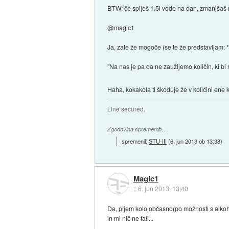
BTW: če spiješ 1.5l vode na dan, zmanjšaš 
@magic1
Ja, zate že mogoče (se te že predstavljam: 
"Na nas je pa da ne zaužijemo količin, ki bi
Haha, kokakola ti škoduje že v količini ene 
Line secured.
Zgodovina sprememb…
spremenil:
STU-III
(
6. jun 2013 ob 13:38
)
Magic1
::
6. jun 2013, 13:40
Da, pijem kolo občasno(po možnosti s alkoho
in mi nič ne fali...