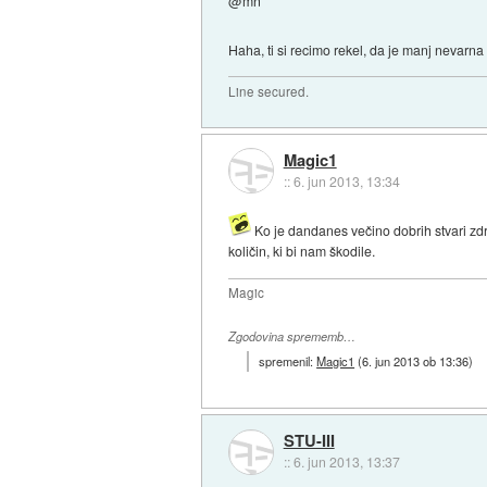
@mn
Haha, ti si recimo rekel, da je manj nevarn
Line secured.
Magic1
::
6. jun 2013, 13:34
Ko je dandanes večino dobrih stvari zdr
količin, ki bi nam škodile.
Magic
Zgodovina sprememb…
spremenil:
Magic1
(
6. jun 2013 ob 13:36
)
STU-III
::
6. jun 2013, 13:37