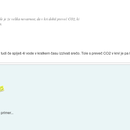
e je že velika nevarnost, da v kri dobiš preveč CO2, ki
a.
udi če spiješ 4l vode v kratkem času izzivaš srečo. Tole s preveč CO2 v krvi je pa 
primer...