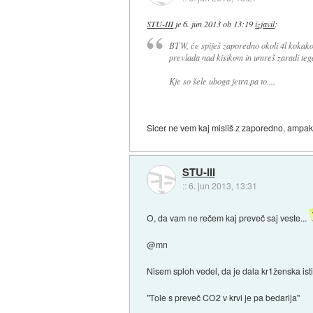
STU-III
je
6. jun 2013 ob 13:19
izjavil
:
BTW, če spiješ zaporedno okoli 4l kokakol
prevlada nad kisikom in umreš zaradi teg
Kje so šele uboga jetra pa to....
Sicer ne vem kaj misliš z zaporedno, ampak t
STU-III
::
6. jun 2013, 13:31
O, da vam ne rečem kaj preveč saj veste...
@mn
Nisem sploh vedel, da je dala kr1ženska isti 
"Tole s preveč CO2 v krvi je pa bedarija"