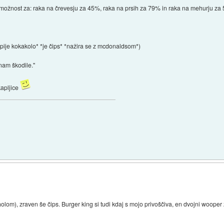
možnost za: raka na črevesju za 45%, raka na prsih za 79% in raka na mehurju za 
*pije kokakolo* *je čips* *nažira se z mcdonaldsom*)
 nam škodile."
kapljice
lom), zraven še čips. Burger king si tudi kdaj s mojo privoščiva, en dvojni wooper