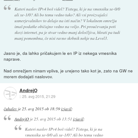
Kateri naslov IPv4 boš videl? Tistega, ki je na vmensiku xe-0/0
ali xe-1/0? Ali bo temu vedno tako? Ali vsi proizvajalci
usmerjevalnikov to delajo na isti način? V lokalnem omrežju
imaš podatke običajno vedno na voljo. Pri proučevanju poti
skozi internet, pa je stvar vedno manj določljiva, hkrati pa tudi
manj pomembna, če nisi ravno skrbnik nekje na Level3.
Jasno je, da lahko pričakujem le en IP iz nekega vmesnika
naprave.
Nad omrežjem nimam vpliva, je urejeno tako kot je, zato na GW ne
morem dodajati naslovov.
AndrejO
::
25. avg 2015, 21:29
čuhalev
je
25. avg 2015 ob 18:59
izjavil
:
AndrejO
je
25. avg 2015 ob 13:51
izjavil
:
Kateri naslov IPv4 boš videl? Tistega, ki je na
vmensiku xe-0/0 ali xe-1/0? Ali bo temu vedno