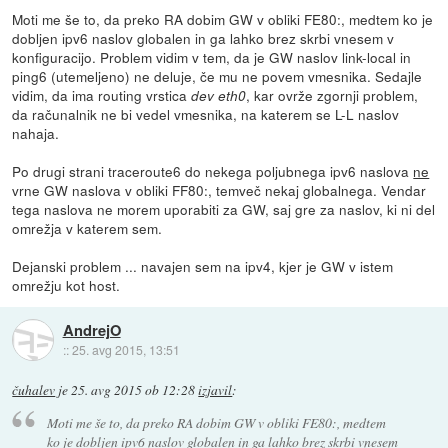
Moti me še to, da preko RA dobim GW v obliki FE80:, medtem ko je
dobljen ipv6 naslov globalen in ga lahko brez skrbi vnesem v
konfiguracijo. Problem vidim v tem, da je GW naslov link-local in
ping6 (utemeljeno) ne deluje, če mu ne povem vmesnika. Sedajle
vidim, da ima routing vrstica
, kar ovrže zgornji problem,
dev eth0
da računalnik ne bi vedel vmesnika, na katerem se L-L naslov
nahaja.
Po drugi strani traceroute6 do nekega poljubnega ipv6 naslova
ne
vrne GW naslova v obliki FF80:, temveč nekaj globalnega. Vendar
tega naslova ne morem uporabiti za GW, saj gre za naslov, ki ni del
omrežja v katerem sem.
Dejanski problem ... navajen sem na ipv4, kjer je GW v istem
omrežju kot host.
AndrejO
::
25. avg 2015, 13:51
čuhalev
je
25. avg 2015 ob 12:28
izjavil
:
Moti me še to, da preko RA dobim GW v obliki FE80:, medtem
ko je dobljen ipv6 naslov globalen in ga lahko brez skrbi vnesem