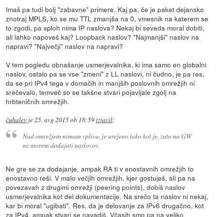
Imaš pa tudi bolj "zabavne" primere. Kaj pa, če je paket dejansko
znotraj MPLS, ko se mu TTL zmanjša na 0, vmesnik na katerem se
to zgodi, pa sploh nima IP naslova? Nekaj bi seveda moral dobiti,
ali lahko napoveš kaj? Loopback naslov? "Najmanjši" naslov na
napravi? "Največji" naslov na napravi?
V tem pogledu obnašanje usmerjevalnika, ki ima samo en globalni
naslov, ostalo pa se vse "zmeni" z LL naslovi, ni čudno, je pa res,
da se pri IPv4 tega v domačih in manjših poslovnih omrežjih ni
srečevalo, temveč so se takšne stvari pojavljale zgolj na
hrbteničnih omrežjih.
čuhalev
je
25. avg 2015 ob 18:59
izjavil
:
Nad omrežjem nimam vpliva, je urejeno tako kot je, zato na GW
ne morem dodajati naslovov.
Ne gre se za dodajanje, ampak RA ti v enostavnih omrežjih to
enostavno reši. V malo večjih omrežjih, kjer gostuješ, ali pa na
povezavah z drugimi omrežji (peering points), dobiš naslov
usmerjevalnika kot del dokumentacije. Na srečo ta naslov ni nekaj,
kar bi moral "ugibati". Res, da je delovanje za IPv6 drugačno, kot
za IPv4, ampak stvari se navadiš. Včasih smo pa na veliko