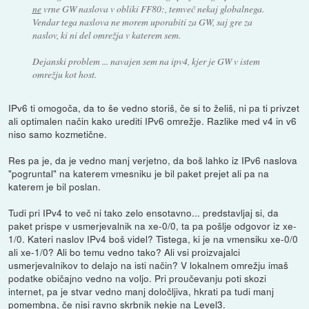
ne
vrne GW naslova v obliki FF80:, temveč nekaj globalnega.
Vendar tega naslova ne morem uporabiti za GW, saj gre za
naslov, ki ni del omrežja v katerem sem.
Dejanski problem ... navajen sem na ipv4, kjer je GW v istem
omrežju kot host.
IPv6 ti omogoča, da to še vedno storiš, če si to želiš, ni pa ti privzet
ali optimalen način kako urediti IPv6 omrežje. Razlike med v4 in v6
niso samo kozmetične.
Res pa je, da je vedno manj verjetno, da boš lahko iz IPv6 naslova
"pogruntal" na katerem vmesniku je bil paket prejet ali pa na
katerem je bil poslan.
Tudi pri IPv4 to več ni tako zelo ensotavno... predstavljaj si, da
paket prispe v usmerjevalnik na xe-0/0, ta pa pošlje odgovor iz xe-
1/0. Kateri naslov IPv4 boš videl? Tistega, ki je na vmensiku xe-0/0
ali xe-1/0? Ali bo temu vedno tako? Ali vsi proizvajalci
usmerjevalnikov to delajo na isti način? V lokalnem omrežju imaš
podatke običajno vedno na voljo. Pri proučevanju poti skozi
internet, pa je stvar vedno manj določljiva, hkrati pa tudi manj
pomembna, če nisi ravno skrbnik nekje na Level3.