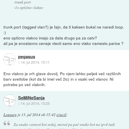
-trunk port
-1x optično vlakno
trunk port (tagged vlan?) je fajn, da ti kaksen buksl ne naredi loop.
:)
eno opticno vlakno imajo za data drugo pa za catv?
ali pa je enostavno ceneje vlecti samo eno vlako namesto parice ?
pegasus
::
14. jul 2014, 10:11
Eno vlakno je vrh glave dovolj. Po njem lahko pelješ več različnih
barv svetlobe (kot da bi imel več žic) in v vsaki več vlanov. Ni
potrebe po več vlaknih.
SeMiNeSanja
::
14. jul 2014, 13:25
Lonsarg
je
13. jul 2014 ob 15:42
izjavil
:
Za enako varnost kot sedaj, moraš pa pač enako kot na ipv4 tudi