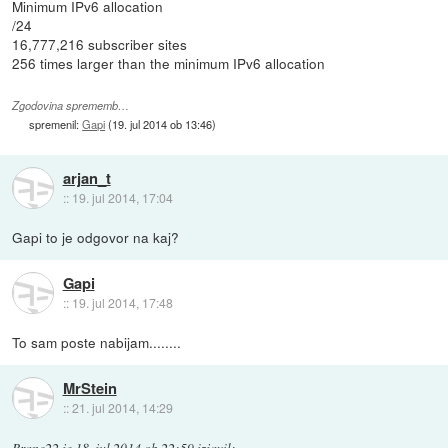
Minimum IPv6 allocation
/24
16,777,216 subscriber sites
256 times larger than the minimum IPv6 allocation
Zgodovina sprememb…
spremenil:
Gapi
(
19. jul 2014 ob 13:46
)
arjan_t
::
19. jul 2014, 17:04
Gapi to je odgovor na kaj?
Gapi
::
19. jul 2014, 17:48
To sam poste nabijam........
MrStein
::
21. jul 2014, 14:29
Brane22
je
18. jul 2014 ob 22:59
izjavil
: