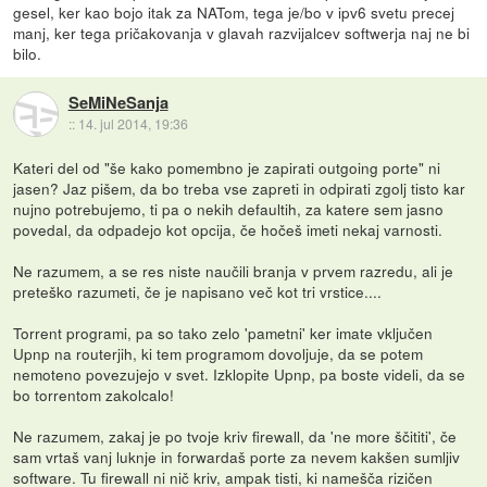
gesel, ker kao bojo itak za NATom, tega je/bo v ipv6 svetu precej
manj, ker tega pričakovanja v glavah razvijalcev softwerja naj ne bi
bilo.
SeMiNeSanja
::
14. jul 2014, 19:36
Kateri del od "še kako pomembno je zapirati outgoing porte" ni
jasen? Jaz pišem, da bo treba vse zapreti in odpirati zgolj tisto kar
nujno potrebujemo, ti pa o nekih defaultih, za katere sem jasno
povedal, da odpadejo kot opcija, če hočeš imeti nekaj varnosti.
Ne razumem, a se res niste naučili branja v prvem razredu, ali je
preteško razumeti, če je napisano več kot tri vrstice....
Torrent programi, pa so tako zelo 'pametni' ker imate vključen
Upnp na routerjih, ki tem programom dovoljuje, da se potem
nemoteno povezujejo v svet. Izklopite Upnp, pa boste videli, da se
bo torrentom zakolcalo!
Ne razumem, zakaj je po tvoje kriv firewall, da 'ne more ščititi', če
sam vrtaš vanj luknje in forwardaš porte za nevem kakšen sumljiv
software. Tu firewall ni nič kriv, ampak tisti, ki namešča rizičen