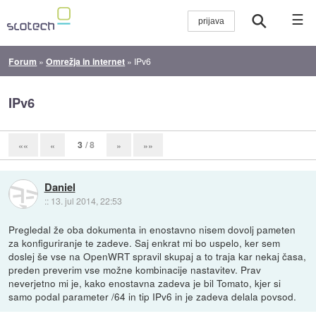
☰
Forum
»
Omrežja in internet
»
IPv6
IPv6
3
/ 8
««
«
»
»»
Daniel
::
13. jul 2014, 22:53
Pregledal že oba dokumenta in enostavno nisem dovolj pameten
za konfiguriranje te zadeve. Saj enkrat mi bo uspelo, ker sem
doslej še vse na OpenWRT spravil skupaj a to traja kar nekaj časa,
preden preverim vse možne kombinacije nastavitev. Prav
neverjetno mi je, kako enostavna zadeva je bil Tomato, kjer si
samo podal parameter /64 in tip IPv6 in je zadeva delala povsod.