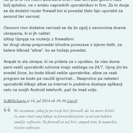
bolj splošno, ne v smislu naprednih uporabnikov in firm. Za to dvoje
se da dodatni router firewall kot si povedal čisto fajn uporabit za
second tier varnost.
Osnovni nivo dodatne varnosti se da že zgolj z osnovnima dvama
ukrepama, ki si jih naštel:
izklop Upnpja na routerju z firewallom
ter drugi ukrep prepovedat izhodne povezave z izjemo tistih, za
katere klikneš "allow", ko se hočejo povedat.
Ampak to sta ukrepa, ki ne prideta za v upoštev, če niso doma
sami vešči uporabniki oziroma imajo veščega na 24/7, Upnp jim bo
snedel živce, ko bodo klicali vešče uporabnike, allow za vsak
program se bodo pa naučili ignorirati... Nasprotno pa nekateri
uporabniki klikajo allow za internet in podobne dostope aplikacij
celo na svojih Android telefonih, pač če imaš voljo.
SeMiNeSanja
je
14. jul 2014 ob 19:36
izjavil
:
Ne razumem, zakaj je po tvoje kriv firewall, da 'ne more ščititi',
če sam vrtaš vanj luknje in forwardaš porte za nevem kakšen
sumljiv software. Tu firewall ni nič kriv, ampak tisti, ki namešča
rizičen software.