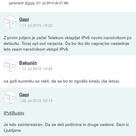
spremenil:
Malajlo
(
21. jul 2014 ob 21:48
)
Gapi
::
11. jul 2015, 18:22
Z prvim julijem je začel Telekom vklapljat IPv6 novim naročnikom po
defaultu. Torej opt-out varjanta. Če bo tko šlo naprej bo naslednje
leto vsem naročnikom vklopil IPv6.
Bakunin
::
13. jul 2015, 19:42
na go6 summitu so rekli, da se bo to zgodilo kmalu (še letos).
Gapi
::
28. jul 2015, 05:14
IPv6Buddy
Je kdo zainteresiran. Da se deli poštnina in druge zadeve. Sem iz
Ljubljane.