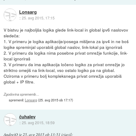
Lonsarg
::
25. avg 2015, 17:15
V bistvu je najboljša logika glede link-local in global ipv6 naslovov
sledeča:
1. V primeru je logika aplikacije/posega mišljena za ipv4 in ne boš
logike spreminjal uporabiš global naslov, link-lokal pa ignoriraš
2. V primeru da logika nima posebne privat omrežje funkcije, link-
local ignoriraš
3. V primeru da ima aplikacija ločeno logiko za privat omrežje jo
striktno omejiš na link-local, vso ostalo logiko pa na global.
Oziroma v primeru bolj kompleksnega privat omrežja uporabiš
global + IP filtre.
Zgodovina sprememb…
spremenil:
Lonsarg
(
25. avg 2015 ob 17:17
)
čuhalev
::
25. avg 2015, 18:59
AndrejO
je
25. avg 2015 ob 13:51
izjavil
: