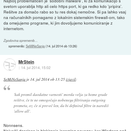
Najbolj problematičen je 'sodobni malware', ki za komunikacijo s
svetom uporablja http ali celo https port, ki ga redko kdo 'pripira'.
Rešitve za domačo rabo so tu res dokaj nemočne. Si pa lahko vsaj
na računalnikih pomagamo z lokalnim sistemskim firewall-om, tako
da omejujemo programe, ki jim dovoljujemo komuniciranje z
internetom.
Zgodovina sprememb…
spremenilo:
SeMiNeSanja
(
14. jul 2014 ob 13:26
)
MrStein
::
14. jul 2014, 15:02
SeMiNeSanja
je
14. jul 2014 ob 13:25
izjavil
:
'kak promil daodatne varnosti' morda velja za home grade
rešitve, če te ne omogočajo nobenega filtriranja outgoing
prometa, oz. če si preveč len, da bi definiral filtre in narediš
'allow all'.
Nonnsens.
Največji doprinos je blokiranje incoming povezav, ker Windows pač