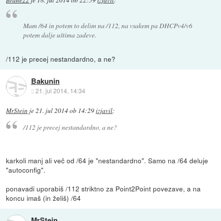
Mam /64 in potem to delim na /112, na vsakem pa DHCPv4/v6
potem dalje uštima zadeve.
/112 je precej nestandardno, a ne?
Bakunin
::
21. jul 2014, 14:34
MrStein
je
21. jul 2014 ob 14:29
izjavil
:
/112 je precej nestandardno, a ne?
karkoli manj ali več od /64 je "nestandardno". Samo na /64 deluje
"autoconfig".
ponavadi uporabiš /112 striktno za Point2Point povezave, a na
koncu imaš (in želiš) /64
MrStein