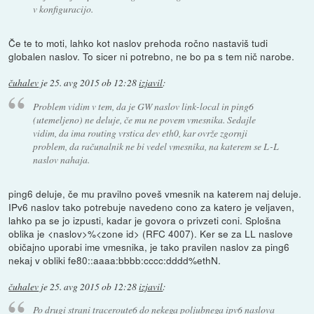
v konfiguracijo.
Če te to moti, lahko kot naslov prehoda ročno nastaviš tudi
globalen naslov. To sicer ni potrebno, ne bo pa s tem nič narobe.
čuhalev
je
25. avg 2015 ob 12:28
izjavil
:
Problem vidim v tem, da je GW naslov link-local in ping6
(utemeljeno) ne deluje, če mu ne povem vmesnika. Sedajle
vidim, da ima routing vrstica
dev eth0
, kar ovrže zgornji
problem, da računalnik ne bi vedel vmesnika, na katerem se L-L
naslov nahaja.
ping6 deluje, če mu pravilno poveš vmesnik na katerem naj deluje.
IPv6 naslov tako potrebuje navedeno cono za katero je veljaven,
lahko pa se jo izpusti, kadar je govora o privzeti coni. Splošna
oblika je <naslov>%<zone id> (RFC 4007). Ker se za LL naslove
običajno uporabi ime vmesnika, je tako pravilen naslov za ping6
nekaj v obliki fe80::aaaa:bbbb:cccc:dddd%ethN.
čuhalev
je
25. avg 2015 ob 12:28
izjavil
:
Po drugi strani traceroute6 do nekega poljubnega ipv6 naslova