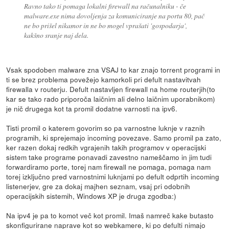
Ravno tako ti pomaga lokalni firewall na računalniku - če
malware.exe nima dovoljenja za komuniciranje na portu 80, pač
ne bo prišel nikamor in ne bo mogel vprašati 'gospodarja',
kakšno sranje naj dela.
Vsak spodoben malware zna VSAJ to kar znajo torrent programi in
ti se brez problema povežejo kamorkoli pri defult nastavitvah
firewalla v routerju. Defult nastavljen firewall na home routerjih(to
kar se tako rado priporoča laičnim ali delno laičnim uporabnikom)
je nič drugega kot ta promil dodatne varnosti na ipv6.
Tisti promil o katerem govorim so pa varnostne luknje v raznih
programih, ki sprejemajo incoming povezave. Samo promil pa zato,
ker razen dokaj redkih vgrajenih takih programov v operacijski
sistem take programe ponavadi zavestno nameščamo in jim tudi
forwardiramo porte, torej nam firewall ne pomaga, pomaga nam
torej izključno pred varnostnimi luknjami po defult odprtih incoming
listenerjev, gre za dokaj majhen seznam, vsaj pri odobnih
operacijskih sistemih, Windows XP je druga zgodba:)
Na ipv4 je pa to komot več kot promil. Imaš namreč kake butasto
skonfigurirane naprave kot so webkamere, ki po defulti nimajo