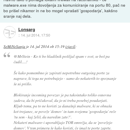
malware.exe nima dovoljenja za komuniciranje na portu 80, pač ne
bo prišel nikamor in ne bo mogel vprašati 'gospodarja', kakšno
sranje naj dela.
Lonsarg
::
14. jul 2014, 17:50
SeMiNeSanja
je
14. jul 2014 ob 15:19
izjavil
:
@MrStein - Ko ti bo hladilnik pošiljal spam v svet, se boš pa
čudil.....!
Še kako pomembno je zapirati nepotrebne outgoing porte za
naprave, ki tega ne potrebujejo - samo do nekaterih to spoznanje
še ni prišlo.
Blokiranje incoming povezav je pa takointako toliko osnovna
zadeva, da bi pričakoval, da jo ni treba posebej poudarjati.
Kljub temu, pa to ne koristi za današnji malware, ki se obnaša
kot trojanec, se poveže 'domov' in tam svojemu 'gospodarju' reče
'tu sem - kaj želiš, da naredim zate?'.
Nekateri malware-i uporabljajo TOR omrežja, da se 'povežejo
domov'. V tem primeru še kako koristi, če imaš te porte zaprte.