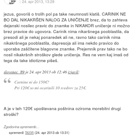
::
24. apr 2013, 13:28
jezus, govoriš o trolih pol pa take neumnosti klatiš. CARINIK NE
BO DAL NIKAKRŠEN NALOG ZA UNIČENJE brez, da to zahteva
dejanski nosilec pravic do znamke in NIKAKOR uničenje ni možno
brez pravice do ugovora. Carinik nima nikaršnega pooblastila, da
presodi ali je nekaj ponaredek ali ne, ravno tako carinik nima
nikakršnega pooblastila, dapresoja ali ima nekdo pravico do
uporaba zaščitene blagovne znamke. Prejemnik prav tako ne bo
nosil nikakršnih stroškov glede uničenja. Res ne vem kaj imaš od
tega da take idiotizme pišeš.
slovenec_89
je
24. apr 2013 ob 12:46
izjavil
:
Carnine ni do 150€?
Pri 120€ so mi ocarinili 10 svedrov za 25€.
A je v teh 120€ upoštevana poštnina oziroma morebitni drugi
stroški?
Zgodovina sprememb…
spremenil:
St235
(
24. apr 2013 ob 13:31
)