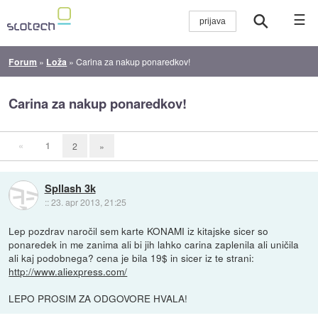
☰
Forum
»
Loža
»
Carina za nakup ponaredkov!
Carina za nakup ponaredkov!
«
1
2
»
Spllash 3k
::
23. apr 2013, 21:25
Lep pozdrav naročil sem karte KONAMI iz kitajske sicer so
ponaredek in me zanima ali bi jih lahko carina zaplenila ali uničila
ali kaj podobnega? cena je bila 19$ in sicer iz te strani:
http://www.aliexpress.com/
LEPO PROSIM ZA ODGOVORE HVALA!