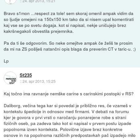
::
24. apr 2013, 15:21
Bravo s1mon ...respect za tole! sem skoraj omenil ampak vidim da
so ljudje omejeni na 150x150 km tako da si nisem upal komentirati
kaj vse se po svetu dogaja. kot si napisal, nekje uničujejo brez
kakršnegakoli obvestila prejemnika.
Pa da ti še odgovorim. So neke omejitve ampak če želiš te prosim
da mi na ZS pošlješ natančni opis blaga da preverim CT v taric-u. ;)
Lp
St235
::
24. apr 2013, 15:25
Kaj točno ima ravnanje nemške carine s carinskimi postopki v RS?
Daliborg, večina tega kar si povedal je približno res, če vzameš v
kontekstu špedicije in odnosov med firmami. V debati na forumu
kjer je govora v prvi vrsti o naročanju ponarejene robe s strani
fizičnih oseb, pa zadeva tako kot si napisal v prvem postu izpade
popolnoma izven konteksta. Polovične izjave brez konkretne
osnove in na popolnoma različnih predpostavkah pač izpadejo milo