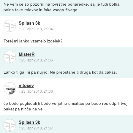
Ne vem če so pozorni na tovrstne ponaredke, saj je tudi bolha
polna fake rolexov in fake vsega živega.
Spllash 3k
::
23. apr 2013, 21:34
Torej mi lahko vzamejo izdelek?
MisterR
::
23. apr 2013, 21:36
Lahko ti ga, ni pa nujno. Ne preostane ti druga kot da čakaš.
mtosev
::
23. apr 2013, 21:36
če bodo pogledali ti bodo verjetno uničili,če pa bodo res odprli tvoj
paket pa nihče ne ve
Spllash 3k
::
23. apr 2013, 21:37