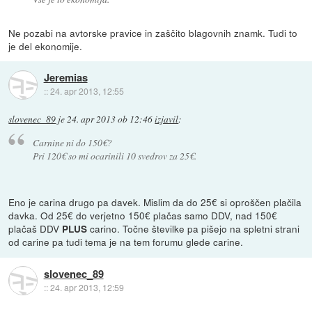
Ne pozabi na avtorske pravice in zaščito blagovnih znamk. Tudi to
je del ekonomije.
Jeremias
::
24. apr 2013, 12:55
slovenec_89
je
24. apr 2013 ob 12:46
izjavil
:
Carnine ni do 150€?
Pri 120€ so mi ocarinili 10 svedrov za 25€.
Eno je carina drugo pa davek. Mislim da do 25€ si oproščen plačila
davka. Od 25€ do verjetno 150€ plačas samo DDV, nad 150€
plačaš DDV
carino. Točne številke pa pišejo na spletni strani
PLUS
od carine pa tudi tema je na tem forumu glede carine.
slovenec_89
::
24. apr 2013, 12:59