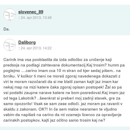
slovenec_89
::
24. apr 2013, 13:48
Da.
Daliborg
::
24. apr 2013, 14:22
Carinik ima vsa pooblastila da izda odločbo za uničenje kaji
predsoja na podlagi zahtevane dokumentacij.Kaj trosim? humm pa
poglejmo ....carino imam cca 10 m stran od kjer sedaj pišem.. na
brniku. V kolikor ti meni ne moreš zgoraj navedenega dokazati z
viri te moram razočarati da si me blatil zaman kajti jaz imam kar
nekaj map na mizi katere čaka zgoraj opisan postopek! Žal so pa
vsi podatki zaupne narave katere ne bom posredoval.Kaj imam jaz
od tega Lakotnik? ..šeenkrat si preberi moj zadnji stavek, gre za
samo opozorilo! Vsak se sam zase odloči. jaz moram pa ravanti v
skaldu z zakonam. OK?! In če sem malce nesramen te vljudno
vabim da napišeš na carino da mi vzamejo licenco za opravljanje
carinskih postopkov, kajti jaz očitno samo trosim kaj ne?