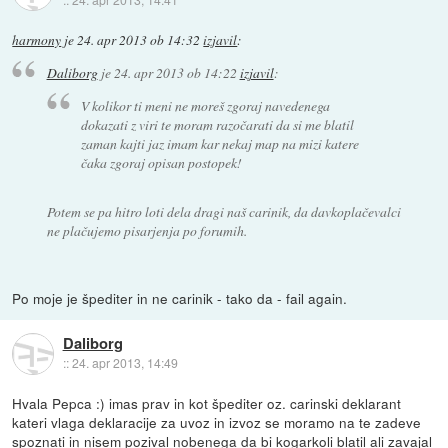
harmony
je
24. apr 2013 ob 14:32
izjavil
:
Daliborg
je
24. apr 2013 ob 14:22
izjavil
:
V kolikor ti meni ne moreš zgoraj navedenega
dokazati z viri te moram razočarati da si me blatil
zaman kajti jaz imam kar nekaj map na mizi katere
čaka zgoraj opisan postopek!
Potem se pa hitro loti dela dragi naš carinik, da davkoplačevalci
ne plačujemo pisarjenja po forumih.
Po moje je špediter in ne carinik - tako da - fail again.
Daliborg
::
24. apr 2013, 14:49
Hvala Pepca :) imas prav in kot špediter oz. carinski deklarant
kateri vlaga deklaracije za uvoz in izvoz se moramo na te zadeve
spoznati in nisem pozival nobenega da bi kogarkoli blatil ali zavajal