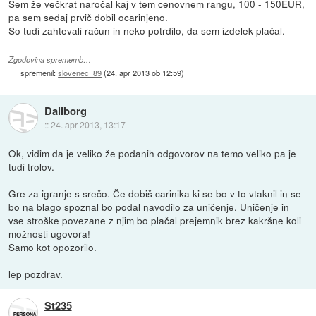
Sem že večkrat naročal kaj v tem cenovnem rangu, 100 - 150EUR,
pa sem sedaj prvič dobil ocarinjeno.
So tudi zahtevali račun in neko potrdilo, da sem izdelek plačal.
Zgodovina sprememb…
spremenil:
slovenec_89
(
24. apr 2013 ob 12:59
)
Daliborg
::
24. apr 2013, 13:17
Ok, vidim da je veliko že podanih odgovorov na temo veliko pa je
tudi trolov.
Gre za igranje s srečo. Če dobiš carinika ki se bo v to vtaknil in se
bo na blago spoznal bo podal navodilo za uničenje. Uničenje in
vse stroške povezane z njim bo plačal prejemnik brez kakršne koli
možnosti ugovora!
Samo kot opozorilo.
lep pozdrav.
St235