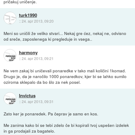
pričakuj uničenje.
turk1990
::
24. apr 2013, 09:20
Meni so uničili že veliko stvari... Nekaj gre ćez, nekaj ne, odvisno
od sreče, zaposlenega ki pregleduje in vsega..
harmony
::
24. apr 2013, 09:21
Ne vem zakaj bi uničevali ponaredke v tako mali količini 1komad.
Drugo je, da je naročilo 1000 ponaredkov, kjer bi se lahko sumilo
oziroma sklepalo da bo šlo za nek posel.
Invictus
::
24. apr 2013, 09:31
Zato ker je ponaredek. Pa čeprav je samo en kos.
Me zanima kako bi se tebi zdelo če bi kopirali tvoj uspešen izdelek
in ga prodajali za bagatelo.