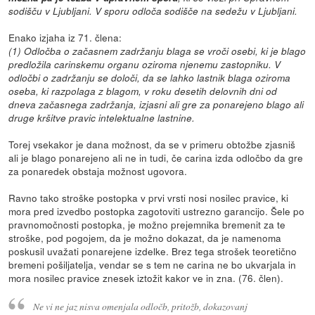
sodišču v Ljubljani. V sporu odloča sodišče na sedežu v Ljubljani.
Enako izjaha iz 71. člena:
(1) Odločba o začasnem zadržanju blaga se vroči osebi, ki je blago
predložila carinskemu organu oziroma njenemu zastopniku. V
odločbi o zadržanju se določi, da se lahko lastnik blaga oziroma
oseba, ki razpolaga z blagom, v roku desetih delovnih dni od
dneva začasnega zadržanja, izjasni ali gre za ponarejeno blago ali
druge kršitve pravic intelektualne lastnine.
Torej vsekakor je dana možnost, da se v primeru obtožbe zjasniš
ali je blago ponarejeno ali ne in tudi, če carina izda odločbo da gre
za ponaredek obstaja možnost ugovora.
Ravno tako stroške postopka v prvi vrsti nosi nosilec pravice, ki
mora pred izvedbo postopka zagotoviti ustrezno garancijo. Šele po
pravnomočnosti postopka, je možno prejemnika bremenit za te
stroške, pod pogojem, da je možno dokazat, da je namenoma
poskusil uvažati ponarejene izdelke. Brez tega strošek teoretično
bremeni pošiljatelja, vendar se s tem ne carina ne bo ukvarjala in
mora nosilec pravice znesek iztožit kakor ve in zna. (76. člen).
Ne vi ne jaz nisva omenjala odločb, pritožb, dokazovanj