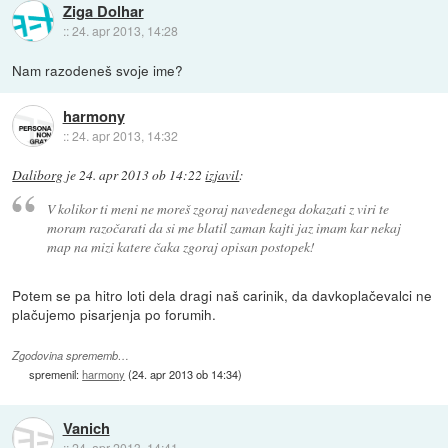
Ziga Dolhar
::
24. apr 2013, 14:28
Nam razodeneš svoje ime?
harmony
::
24. apr 2013, 14:32
Daliborg
je
24. apr 2013 ob 14:22
izjavil
:
V kolikor ti meni ne moreš zgoraj navedenega dokazati z viri te
moram razočarati da si me blatil zaman kajti jaz imam kar nekaj
map na mizi katere čaka zgoraj opisan postopek!
Potem se pa hitro loti dela dragi naš carinik, da davkoplačevalci ne
plačujemo pisarjenja po forumih.
Zgodovina sprememb…
spremenil:
harmony
(
24. apr 2013 ob 14:34
)
Vanich
::
24. apr 2013, 14:41