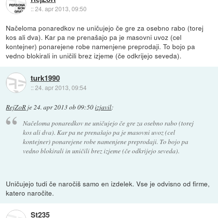
::
24. apr 2013, 09:50
Načeloma ponaredkov ne uničujejo če gre za osebno rabo (torej
kos ali dva). Kar pa ne prenašajo pa je masovni uvoz (cel
kontejner) ponarejene robe namenjene preprodaji. To bojo pa
vedno blokirali in uničili brez izjeme (če odkrijejo seveda).
turk1990
::
24. apr 2013, 09:54
RejZoR
je
24. apr 2013 ob 09:50
izjavil
:
Načeloma ponaredkov ne uničujejo če gre za osebno rabo (torej
kos ali dva). Kar pa ne prenašajo pa je masovni uvoz (cel
kontejner) ponarejene robe namenjene preprodaji. To bojo pa
vedno blokirali in uničili brez izjeme (če odkrijejo seveda).
Uničujejo tudi če naročiš samo en izdelek. Vse je odvisno od firme,
katero naročite.
St235