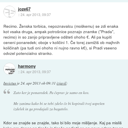
joze67
::
24. apr 2013, 09:37
Recimo. Ženska torbica, nepoznavalcu (moškemu) se zdi enaka
kot vsaka druga, ampak potrošnice poznajo znamke ("Prada",
recimo) in so zanjo pripravljene odšteti ohoho €. Ali pa kupiti
ceneni ponaredek; oboje v količini 1. Če torej zamižiš ob majhnih
količinah (pa tudi oni ohoho ni nujno ravno k€), si Pradi vseeno
odvzel potencialno stranko.
harmony
::
24. apr 2013, 09:37
Invictus
je
24. apr 2013 ob 09:31
izjavil
:
Zato ker je ponaredek. Pa čeprav je samo en kos.
Me zanima kako bi se tebi zdelo če bi kopirali tvoj uspešen
izdelek in ga prodajali za bagatelo.
Kdor se znajde se znajde, tako bi bilo moje mišljenje. Kaj pa misliš