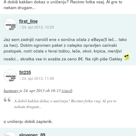
A dobiš kakšen dokaz o uničenju? Recimo fotka vsaj. Al gre to
nekam drugam...
first_line
::
24. apr 2013, 10:25
Jaz sem zadnjič naročil ene x sončna očala z eBaya(5 leč... tako
za hec). Dobim ogromen paket z nalepko opravljen carinski
postopek, notri očala v fensi tošlcu, leče, okvir, krpica, menljivi
nosilci... skratka vse in svašta za ceno 8€. Na njih piše Oakley
St235
::
24. apr 2013, 11:06
harmony
je
24. apr 2013 ob 10:13
izjavil
:
A dobiš kakšen dokaz o uničenju? Recimo fotka vsaj. Al gre to
nekam drugam...
o uničenju dobiš zapisnik.
slovenec_89