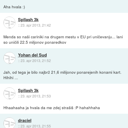
Aha hvala :)
Spllash 3k
::
23. apr 2013, 21:42
Menda so naši cariniki na drugem mestu v EU pri uničevanju... lani
so uničili 22.5 miljonov ponaredkov
Yohan del Sud
::
23. apr 2013, 21:52
Jah, od tega je bilo najbrž 21,6 milijonov ponarejenih konami kart.
Hihihi ...
Spllash 3k
::
23. apr 2013, 21:53
Hhaahaaha ja hvala da me zdej strašiš :P hahahhaha
draciel
::
23. apr 2013, 21:55