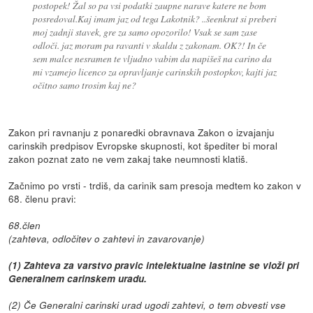
postopek! Žal so pa vsi podatki zaupne narave katere ne bom
posredoval.Kaj imam jaz od tega Lakotnik? ..šeenkrat si preberi
moj zadnji stavek, gre za samo opozorilo! Vsak se sam zase
odloči. jaz moram pa ravanti v skaldu z zakonam. OK?! In če
sem malce nesramen te vljudno vabim da napišeš na carino da
mi vzamejo licenco za opravljanje carinskih postopkov, kajti jaz
očitno samo trosim kaj ne?
Zakon pri ravnanju z ponaredki obravnava Zakon o izvajanju
carinskih predpisov Evropske skupnosti, kot špediter bi moral
zakon poznat zato ne vem zakaj take neumnosti klatiš.
Začnimo po vrsti - trdiš, da carinik sam presoja medtem ko zakon v
68. členu pravi:
68.člen
(zahteva, odločitev o zahtevi in zavarovanje)
(1) Zahteva za varstvo pravic intelektualne lastnine se vloži pri
Generalnem carinskem uradu.
(2) Če Generalni carinski urad ugodi zahtevi, o tem obvesti vse