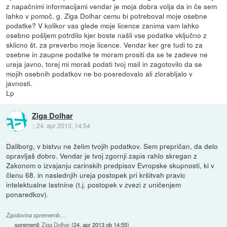
z napačnimi informacijami vendar je moja dobra volja da in če sem
lahko v pomoč. g. Ziga Dolhar cemu bi potreboval moje osebne
podatke? V kolikor vas glede moje licence zanima vam lahko
osebno pošljem potrdilo kjer boste našli vse podatke vključno z
sklicno št. za preverbo moje licence. Vendar ker gre tudi to za
osebne in zaupne podatke te moram prositi da se te zadeve ne
ureja javno, torej mi moraš podati tvoj mail in zagotovilo da se
mojih osebnih podatkov ne bo posredovalo ali zlorabljalo v
javnosti.
Lp
Ziga Dolhar
::
24. apr 2013, 14:54
Daliborg, v bistvu ne želim tvojih podatkov. Sem prepričan, da delo
opravljaš dobro. Vendar je tvoj zgornji zapis rahlo skregan z
Zakonom o izvajanju carinskih predpisov Evropske skupnosti, ki v
členu 68. in naslednjih ureja postopek pri kršitvah pravic
intelektualne lastnine (t.j. postopek v zvezi z uničenjem
ponaredkov).
Zgodovina sprememb…
spremenil:
Ziga Dolhar
(
24. apr 2013 ob 14:55
)