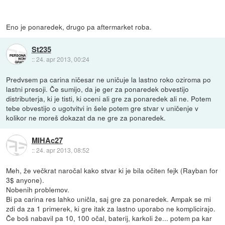
Eno je ponaredek, drugo pa aftermarket roba.
St235
::
24. apr 2013, 00:24
Predvsem pa carina ničesar ne uničuje la lastno roko oziroma po
lastni presoji. Če sumijo, da je ger za ponaredek obvestijo
distributerja, ki je tisti, ki oceni ali gre za ponaredek ali ne. Potem
tebe obvestijo o ugotvitvi in šele potem gre stvar v uničenje v
kolikor ne moreš dokazat da ne gre za ponaredek.
MIHAc27
::
24. apr 2013, 08:52
Meh, že večkrat naročal kako stvar ki je bila očiten fejk (Rayban for
3$ anyone).
Nobenih problemov.
Bi pa carina res lahko uničla, saj gre za ponaredek. Ampak se mi
zdi da za 1 primerek, ki gre itak za lastno uporabo ne komplicirajo.
Če boš nabavil pa 10, 100 očal, baterij, karkoli že... potem pa kar