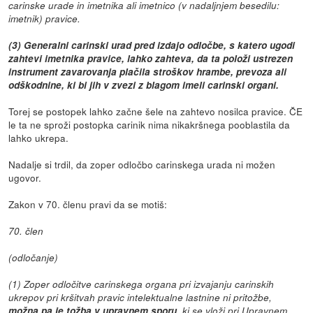
carinske urade in imetnika ali imetnico (v nadaljnjem besedilu:
imetnik) pravice.
(3) Generalni carinski urad pred izdajo odločbe, s katero ugodi
zahtevi imetnika pravice, lahko zahteva, da ta položi ustrezen
instrument zavarovanja plačila stroškov hrambe, prevoza ali
odškodnine, ki bi jih v zvezi z blagom imeli carinski organi.
Torej se postopek lahko začne šele na zahtevo nosilca pravice. ČE
le ta ne sproži postopka carinik nima nikakršnega pooblastila da
lahko ukrepa.
Nadalje si trdil, da zoper odločbo carinskega urada ni možen
ugovor.
Zakon v 70. členu pravi da se motiš:
70. člen
(odločanje)
(1) Zoper odločitve carinskega organa pri izvajanju carinskih
ukrepov pri kršitvah pravic intelektualne lastnine ni pritožbe,
možna pa je tožba v upravnem sporu
, ki se vloži pri Upravnem