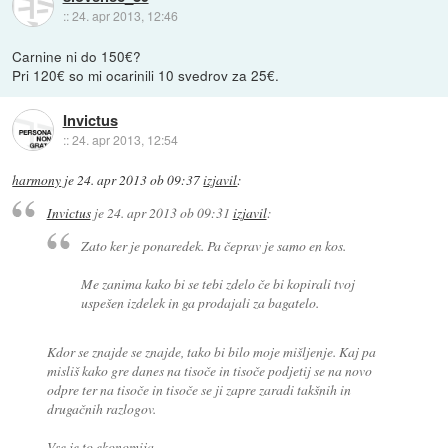
::
24. apr 2013, 12:46
Carnine ni do 150€?
Pri 120€ so mi ocarinili 10 svedrov za 25€.
Invictus
::
24. apr 2013, 12:54
harmony
je
24. apr 2013 ob 09:37
izjavil
:
Invictus
je
24. apr 2013 ob 09:31
izjavil
:
Zato ker je ponaredek. Pa čeprav je samo en kos.
Me zanima kako bi se tebi zdelo če bi kopirali tvoj
uspešen izdelek in ga prodajali za bagatelo.
Kdor se znajde se znajde, tako bi bilo moje mišljenje. Kaj pa
misliš kako gre danes na tisoče in tisoče podjetij se na novo
odpre ter na tisoče in tisoče se ji zapre zaradi takšnih in
drugačnih razlogov.
Vse je to ekonomija.