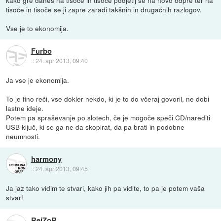
kako gre danes na tisoče in tisoče podjetij se na novo odpre ter na
tisoče in tisoče se ji zapre zaradi takšnih in drugačnih razlogov.
Vse je to ekonomija.
Furbo
::
24. apr 2013, 09:40
Ja vse je ekonomija.
To je fino reči, vse dokler nekdo, ki je to do včeraj govoril, ne dobi
lastne ideje.
Potem pa spraševanje po slotech, če je mogoče speči CD/narediti
USB ključ, ki se ga ne da skopirat, da pa brati in podobne
neumnosti.
harmony
::
24. apr 2013, 09:45
Ja jaz tako vidim te stvari, kako jih pa vidite, to pa je potem vaša
stvar!
RejZoR