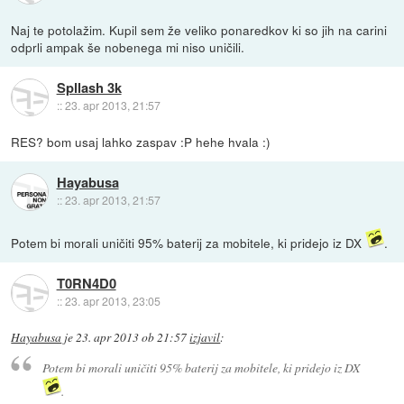
Naj te potolažim. Kupil sem že veliko ponaredkov ki so jih na carini
odprli ampak še nobenega mi niso uničili.
Spllash 3k
::
23. apr 2013, 21:57
RES? bom usaj lahko zaspav :P hehe hvala :)
Hayabusa
::
23. apr 2013, 21:57
Potem bi morali uničiti 95% baterij za mobitele, ki pridejo iz DX
.
T0RN4D0
::
23. apr 2013, 23:05
Hayabusa
je
23. apr 2013 ob 21:57
izjavil
:
Potem bi morali uničiti 95% baterij za mobitele, ki pridejo iz DX
.