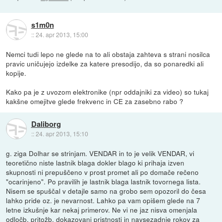
s1m0n
::
24. apr 2013, 15:00
Nemci tudi lepo ne glede na to ali obstaja zahteva s strani nosilca
pravic uničujejo izdelke za katere presodijo, da so ponaredki ali
kopije.
Kako pa je z uvozom elektronike (npr oddajniki za video) so tukaj
kakšne omejitve glede frekvenc in CE za zasebno rabo ?
Daliborg
::
24. apr 2013, 15:10
g. ziga Dolhar se strinjam. VENDAR in to je velik VENDAR, vi
teoretično niste lastnik blaga dokler blago ki prihaja izven
skupnosti ni prepuščeno v prost promet ali po domače rečeno
"ocarinjeno". Po pravilih je lastnik blaga lastnik tovornega lista.
Nisem se spuščal v detajle samo na grobo sem opozoril do česa
lahko pride oz. je nevarnost. Lahko pa vam opišem glede na 7
letne izkušnje kar nekaj primerov. Ne vi ne jaz nisva omenjala
odločb, pritožb, dokazovanj pristnosti in navsezadnje rokov za