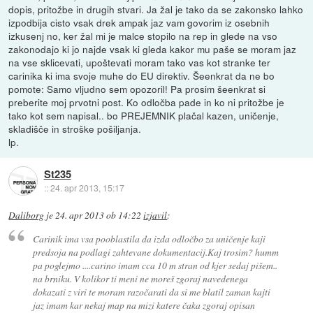
dopis, pritožbe in drugih stvari. Ja žal je tako da se zakonsko lahko
izpodbija cisto vsak drek ampak jaz vam govorim iz osebnih
izkusenj no, ker žal mi je malce stopilo na rep in glede na vso
zakonodajo ki jo najde vsak ki gleda kakor mu paše se moram jaz
na vse sklicevati, upoštevati moram tako vas kot stranke ter
carinika ki ima svoje muhe do EU direktiv. Šeenkrat da ne bo
pomote: Samo vljudno sem opozoril! Pa prosim šeenkrat si
preberite moj prvotni post. Ko odločba pade in ko ni pritožbe je
tako kot sem napisal.. bo PREJEMNIK plačal kazen, uničenje,
skladišče in stroške pošiljanja.
lp.
St235
::
24. apr 2013, 15:17
Daliborg
je
24. apr 2013 ob 14:22
izjavil
:
Carinik ima vsa pooblastila da izda odločbo za uničenje kaji
predsoja na podlagi zahtevane dokumentacij.Kaj trosim? humm
pa poglejmo ....carino imam cca 10 m stran od kjer sedaj pišem..
na brniku. V kolikor ti meni ne moreš zgoraj navedenega
dokazati z viri te moram razočarati da si me blatil zaman kajti
jaz imam kar nekaj map na mizi katere čaka zgoraj opisan