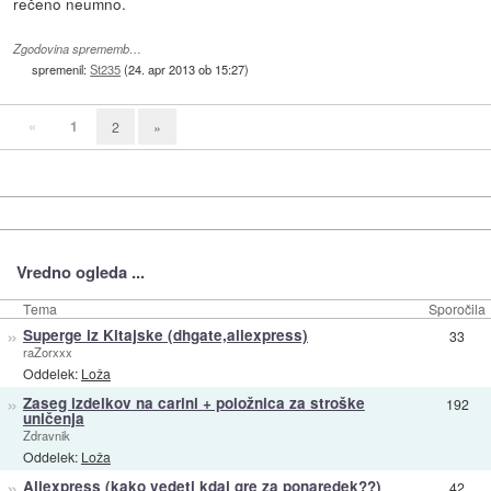
rečeno neumno.
Zgodovina sprememb…
spremenil:
St235
(
24. apr 2013 ob 15:27
)
«
1
2
»
Vredno ogleda ...
Tema
Sporočila
»
Superge iz Kitajske (dhgate,aliexpress)
33
raZorxxx
Oddelek:
Loža
»
Zaseg izdelkov na carini + položnica za stroške
192
uničenja
Zdravnik
Oddelek:
Loža
»
Aliexpress (kako vedeti kdaj gre za ponaredek??)
42