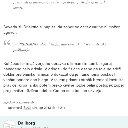
pristnosti in navsezadnje rokov za dopis, pritožbe in drugih
stvari.
Seveda si. Driektno si napisal da zoper odločitev carine ni možen
ugovor.
bo PREJEMNIK plačal kazen, uničenje, skladišče in stroške
pošiljanja.
Kot špediter imaš verjetno opravka s firmami in tam bi zgoraj
navedeno celo držalo. V odnosu do fizične osebe pa tole ne zdrži,
dokler prejemniku ni možno dokazat da je namenoma poskusil
vnašat ponarejeno blago. V takem primeru strošk bremeni imetnika
pravice, ki pa lahko potem preko civilne tožbe pelje postopek zoper
prejemnika - fizično odebo. Carina se s tem ne ukvarja.
Zgodovina sprememb…
spremenil:
St235
(
24. apr 2013 ob 15:21
)
Daliborg