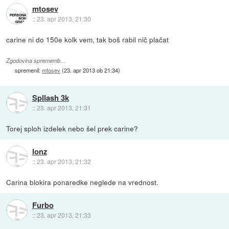
mtosev
::
23. apr 2013, 21:30
carine ni do 150e kolk vem, tak boš rabil nič plačat
Zgodovina sprememb…
spremenil:
mtosev
(
23. apr 2013 ob 21:34
)
Spllash 3k
::
23. apr 2013, 21:31
Torej sploh izdelek nebo šel prek carine?
lonz
::
23. apr 2013, 21:32
Carina blokira ponaredke neglede na vrednost.
Furbo
::
23. apr 2013, 21:33