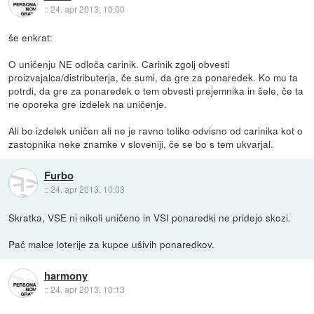
::
24. apr 2013, 10:00
še enkrat:
O uničenju NE odloča carinik. Carinik zgolj obvesti
proizvajalca/distributerja, če sumi, da gre za ponaredek. Ko mu ta
potrdi, da gre za ponaredek o tem obvesti prejemnika in šele, če ta
ne oporeka gre izdelek na uničenje.
Ali bo izdelek uničen ali ne je ravno toliko odvisno od carinika kot o
zastopnika neke znamke v sloveniji, če se bo s tem ukvarjal.
Furbo
::
24. apr 2013, 10:03
Skratka, VSE ni nikoli uničeno in VSI ponaredki ne pridejo skozi.
Pač malce loterije za kupce ušivih ponaredkov.
harmony
::
24. apr 2013, 10:13