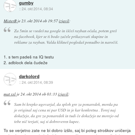
gumby
::
24. okt 2014, 08:34
MisterR
je
23. okt 2014 ob 19:57
izjavil
:
Za 5min se vsedeš na google in iščeš rayban očala, potem greš
na facebook, kjer se ti bodo začele prikazovati skupine in
reklame za rayban. Valda klikneš pogledaš ponudbo in naročiš.
1. s tem padeš na IQ testu
2. adblock dela čudeže
darkolord
::
24. okt 2014, 08:39
mat xxl
je
24. okt 2014 ob 01:33
izjavil
:
Sam bi krepko ugovarjal, da sploh gre za ponaredek, morda pa
je original saj cena ni par USD in je kar konkretna . Torej naj
dokažejo, da gre za ponaredek in tudi če dokažejo ne morejo od
tebe nič terjati, saj si dobroveren kupec.
To se verjetno zate ne bi dobro izšlo, saj bi poleg stroškov uničenja