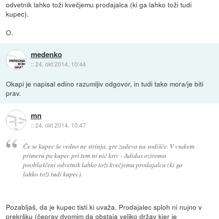
odvetnik lahko toži kvečjemu prodajalca (ki ga lahko toži tudi
kupec).
O.
medenko
::
24. okt 2014, 10:44
Okapi je napisal edino razumljiv odgovor, in tudi tako mora/je biti
prav.
mn
::
24. okt 2014, 10:47
Če se kupec še vedno ne strinja, gre zadeva na sodišče. V vsakem
primeru pa kupec pri tem ni nič kriv - Adidas oziroma
pooblaščeni odvetnik lahko toži kvečjemu prodajalca (ki ga
lahko toži tudi kupec).
Pozabljaš, da je kupec tisti ki uvaža. Prodajalec sploh ni nujno v
prekršku (čeprav dvomim da obstaja veliko držav kjer je