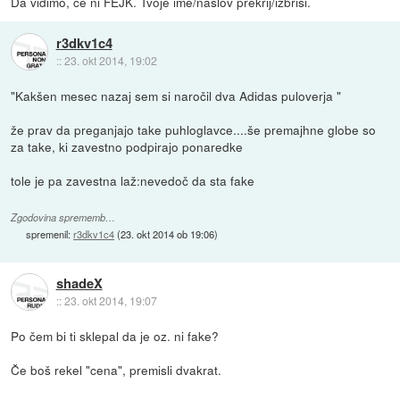
Da vidimo, če ni FEJK. Tvoje ime/naslov prekrij/izbriši.
r3dkv1c4
::
23. okt 2014, 19:02
"Kakšen mesec nazaj sem si naročil dva Adidas puloverja "
že prav da preganjajo take puhloglavce....še premajhne globe so
za take, ki zavestno podpirajo ponaredke
tole je pa zavestna laž:nevedoč da sta fake
Zgodovina sprememb…
spremenil:
r3dkv1c4
(
23. okt 2014 ob 19:06
)
shadeX
::
23. okt 2014, 19:07
Po čem bi ti sklepal da je oz. ni fake?
Če boš rekel "cena", premisli dvakrat.