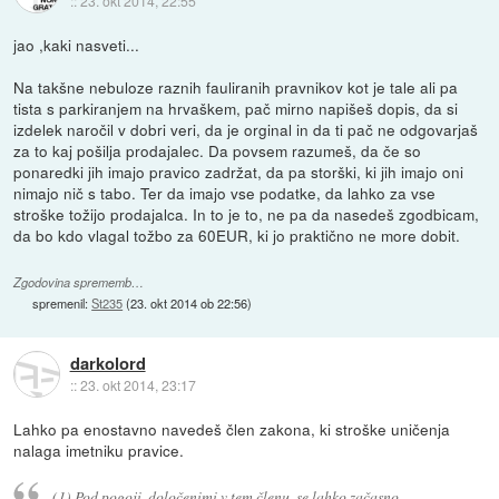
::
23. okt 2014, 22:55
jao ,kaki nasveti...
Na takšne nebuloze raznih fauliranih pravnikov kot je tale ali pa
tista s parkiranjem na hrvaškem, pač mirno napišeš dopis, da si
izdelek naročil v dobri veri, da je orginal in da ti pač ne odgovarjaš
za to kaj pošilja prodajalec. Da povsem razumeš, da če so
ponaredki jih imajo pravico zadržat, da pa storški, ki jih imajo oni
nimajo nič s tabo. Ter da imajo vse podatke, da lahko za vse
stroške tožijo prodajalca. In to je to, ne pa da nasedeš zgodbicam,
da bo kdo vlagal tožbo za 60EUR, ki jo praktično ne more dobit.
Zgodovina sprememb…
spremenil:
St235
(
23. okt 2014 ob 22:56
)
darkolord
::
23. okt 2014, 23:17
Lahko pa enostavno navedeš člen zakona, ki stroške uničenja
nalaga imetniku pravice.
(1) Pod pogoji, določenimi v tem členu, se lahko začasno