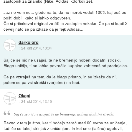
zastopnik za znamko (Nike, Adidas, kdorkoli že).
Jaz ne vem no... glede na to, da ne moreš vedeti 100% kaj boš po
pošti dobil, kako si lahko odgovoren.
Če si pričakoval original za 5€ to zastopim nekako. Če pa si kupil X
čevelj nato se pa izkaže da je fejk Adidas...
darkolord
::
24. okt 2014, 13:04
Saj če se nič ne usajaš, te ne bremenijo nobeni dodatni stroški.
Blago uničijo, ti pa lahko povračilo kupnine zahtevaš od prodajalca.
Če pa vztrajaš na tem, da je blago pristno, in se izkaže da ni,
potem so pa vsi stroški (verjetno) na tebi.
Okapi
::
24. okt 2014, 13:15
Saj če se nič ne usajaš, te ne bremenijo nobeni dodatni stroški.
Ravno v tem je štos, ker ti hočejo zaračunati 60 evrov za uničenje,
tudi če se takoj strinjaš z uničenjem. In kot smo (laično) ugotovili,