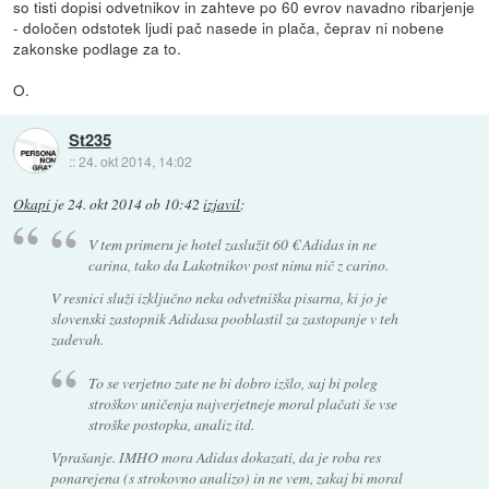
so tisti dopisi odvetnikov in zahteve po 60 evrov navadno ribarjenje
- določen odstotek ljudi pač nasede in plača, čeprav ni nobene
zakonske podlage za to.
O.
St235
::
24. okt 2014, 14:02
Okapi
je
24. okt 2014 ob 10:42
izjavil
:
V tem primeru je hotel zaslužit 60 € Adidas in ne
carina, tako da Lakotnikov post nima nič z carino.
V resnici služi izključno neka odvetniška pisarna, ki jo je
slovenski zastopnik Adidasa pooblastil za zastopanje v teh
zadevah.
To se verjetno zate ne bi dobro izšlo, saj bi poleg
stroškov uničenja najverjetneje moral plačati še vse
stroške postopka, analiz itd.
Vprašanje. IMHO mora Adidas dokazati, da je roba res
ponarejena (s strokovno analizo) in ne vem, zakaj bi moral