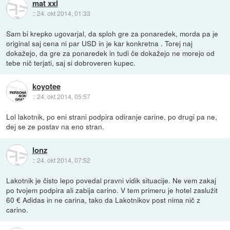
mat xxl
::
24. okt 2014, 01:33
Sam bi krepko ugovarjal, da sploh gre za ponaredek, morda pa je
original saj cena ni par USD in je kar konkretna . Torej naj
dokažejo, da gre za ponaredek in tudi če dokažejo ne morejo od
tebe nič terjati, saj si dobroveren kupec.
koyotee
::
24. okt 2014, 05:57
Lol lakotnik, po eni strani podpira odiranje carine, po drugi pa ne,
dej se ze postav na eno stran.
lonz
::
24. okt 2014, 07:52
Lakotnik je čisto lepo povedal pravni vidik situacije. Ne vem zakaj
po tvojem podpira ali zabija carino. V tem primeru je hotel zaslužit
60 € Adidas in ne carina, tako da Lakotnikov post nima nič z
carino.