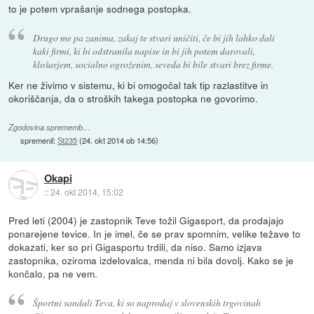
to je potem vprašanje sodnega postopka.
Drugo me pa zanima, zakaj te stvari uničiti, če bi jih lahko dali
kaki firmi, ki bi odstranila napise in bi jih potem darovali,
klošarjem, socialno ogroženim, seveda bi bile stvari brez firme.
Ker ne živimo v sistemu, ki bi omogočal tak tip razlastitve in
okoriščanja, da o stroških takega postopka ne govorimo.
Zgodovina sprememb…
spremenil:
St235
(
24. okt 2014 ob 14:56
)
Okapi
::
24. okt 2014, 15:02
Pred leti (2004) je zastopnik Teve tožil Gigasport, da prodajajo
ponarejene tevice. In je imel, če se prav spomnim, velike težave to
dokazati, ker so pri Gigasportu trdili, da niso. Samo izjava
zastopnika, oziroma izdelovalca, menda ni bila dovolj. Kako se je
končalo, pa ne vem.
Športni sandali Teva, ki so naprodaj v slovenskih trgovinah