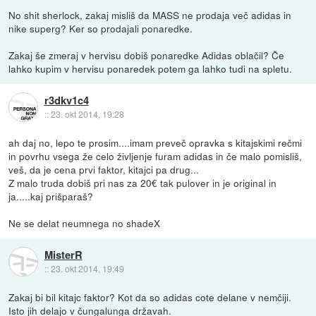
No shit sherlock, zakaj misliš da MASS ne prodaja več adidas in
nike superg? Ker so prodajali ponaredke.
Zakaj še zmeraj v hervisu dobiš ponaredke Adidas oblačil? Če
lahko kupim v hervisu ponaredek potem ga lahko tudi na spletu.
r3dkv1c4
::
23. okt 2014, 19:28
ah daj no, lepo te prosim....imam preveč opravka s kitajskimi rečmi
in povrhu vsega že celo življenje furam adidas in če malo pomisliš,
veš, da je cena prvi faktor, kitajci pa drug...
Z malo truda dobiš pri nas za 20€ tak pulover in je original in
ja.....kaj prišparaš?
Ne se delat neumnega no shadeX
MisterR
::
23. okt 2014, 19:49
Zakaj bi bil kitajc faktor? Kot da so adidas cote delane v nemčiji.
Isto jih delajo v čungalunga državah.