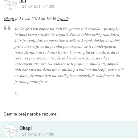
mn
::
24. okt 2014, 11:03
Okapi
je
24. okt 2014 ob 10:56
izjavil
:
Ja, če greš kot kupec na sodišče, potem si ti stranka v postopku
in imaš jasno stroške, če izgubiš. Potem lahko tožiš prodajalca,
ki te je ogoljufal, za povrnitev stroškov. Ampak dokler ne dobiš
pisne utemeljitve, da je roba ponarejena, se ti z uničenjem ni
treba strinjati in tudi nisi ti tisti, ki mora plačati analizo, da je
roba res ponarejena. No, ko dobiš ekspertizo, se seveda z
uničenjem strinjaš. Na sodišče se ti jasno ne splača iti, ampak
tudi kar tako na slepo nima smisla pristati na uničenje, ker te nič
ne stane, če mora tisti odvetnik pisno utemeljiti, zakaj meni, da
je roba ponarejena.
O.
Sem te prej narobe razumel.
Okapi
::
24. okt 2014, 11:06