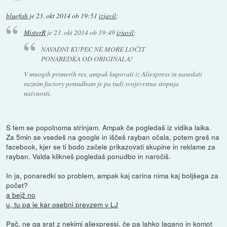
bluefish
je
23. okt 2014 ob 19:51
izjavil
:
MisterR
je
23. okt 2014 ob 19:49
izjavil
:
NAVADNI KUPEC NE MORE LOČIT
PONAREDKA OD ORIGINALA!
V mnogih primerih res, ampak kupovati iz Aliexpress in nasedati
raznim factory ponudbam je pa tudi svojevrstna stopnja
naivnosti.
S tem se popolnoma strinjam. Ampak če pogledaš iz vidika laika.
Za 5min se vsedeš na google in iščeš rayban očala, potem greš na
facebook, kjer se ti bodo začele prikazovati skupine in reklame za
rayban. Valda klikneš pogledaš ponudbo in naročiš.
In ja, ponaredki so problem, ampak kaj carina nima kaj boljšega za
počet?
a bejž no
u, tu pa je kar osebni prevzem v LJ
Pač, ne ga srat z nekimi aliexpressi, če pa lahko lagano in komot