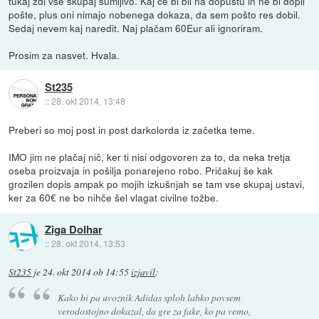
tukaj zdi vse skupaj sumljivo. Kaj če bi bil na dopustu in ne bi dopil
pošte, plus oni nimajo nobenega dokaza, da sem pošto res dobil.
Sedaj nevem kaj naredit. Naj plačam 60Eur ali ignoriram.
Prosim za nasvet. Hvala.
St235
::
28. okt 2014, 13:48
Preberi so moj post in post darkolorda iz začetka teme.
IMO jim ne plačaj nič, ker ti nisi odgovoren za to, da neka tretja
oseba proizvaja in pošilja ponarejeno robo. Pričakuj še kak
grozilen dopis ampak po mojih izkušnjah se tam vse skupaj ustavi,
ker za 60€ ne bo nihče šel vlagat civilne tožbe.
Ziga Dolhar
::
28. okt 2014, 13:53
St235
je
24. okt 2014 ob 14:55
izjavil
:
Kako bi pa uvoznik Adidas sploh lahko povsem
verodostojno dokazal, da gre za fake, ko pa vemo,