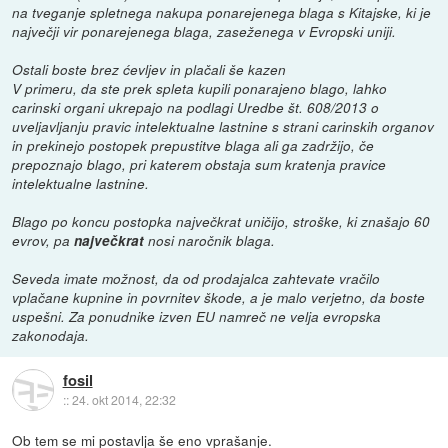
na tveganje spletnega nakupa ponarejenega blaga s Kitajske, ki je
največji vir ponarejenega blaga, zaseženega v Evropski uniji.
Ostali boste brez ćevljev in plačali še kazen
V primeru, da ste prek spleta kupili ponarajeno blago, lahko
carinski organi ukrepajo na podlagi Uredbe št. 608/2013 o
uveljavljanju pravic intelektualne lastnine s strani carinskih organov
in prekinejo postopek prepustitve blaga ali ga zadržijo, če
prepoznajo blago, pri katerem obstaja sum kratenja pravice
intelektualne lastnine.
Blago po koncu postopka največkrat uničijo, stroške, ki znašajo 60
evrov, pa
največkrat
nosi naročnik blaga.
Seveda imate možnost, da od prodajalca zahtevate vračilo
vplačane kupnine in povrnitev škode, a je malo verjetno, da boste
uspešni. Za ponudnike izven EU namreč ne velja evropska
zakonodaja.
fosil
::
24. okt 2014, 22:32
Ob tem se mi postavlja še eno vprašanje.