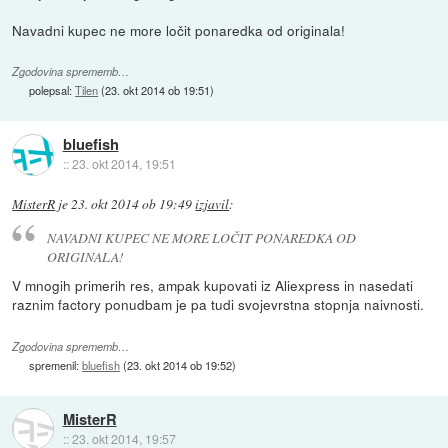
Navadni kupec ne more ločit ponaredka od originala!
Zgodovina sprememb…
polepsal:
Tilen
(
23. okt 2014 ob 19:51
)
bluefish
::
23. okt 2014, 19:51
MisterR
je
23. okt 2014 ob 19:49
izjavil
:
NAVADNI KUPEC NE MORE LOČIT PONAREDKA OD
ORIGINALA!
V mnogih primerih res, ampak kupovati iz Aliexpress in nasedati
raznim factory ponudbam je pa tudi svojevrstna stopnja naivnosti.
Zgodovina sprememb…
spremenil:
bluefish
(
23. okt 2014 ob 19:52
)
MisterR
::
23. okt 2014, 19:57