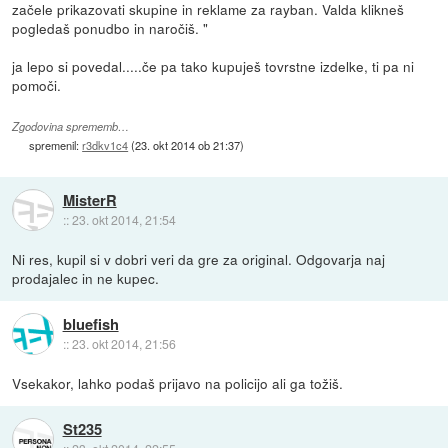
začele prikazovati skupine in reklame za rayban. Valda klikneš
pogledaš ponudbo in naročiš. "
ja lepo si povedal.....če pa tako kupuješ tovrstne izdelke, ti pa ni
pomoči.
Zgodovina sprememb…
spremenil:
r3dkv1c4
(
23. okt 2014 ob 21:37
)
MisterR
::
23. okt 2014, 21:54
Ni res, kupil si v dobri veri da gre za original. Odgovarja naj
prodajalec in ne kupec.
bluefish
::
23. okt 2014, 21:56
Vsekakor, lahko podaš prijavo na policijo ali ga tožiš.
St235