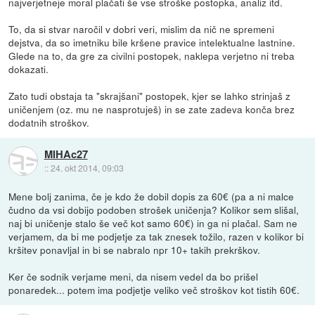
najverjetneje moral plačati še vse stroške postopka, analiz itd.
To, da si stvar naročil v dobri veri, mislim da nič ne spremeni
dejstva, da so imetniku bile kršene pravice intelektualne lastnine.
Glede na to, da gre za civilni postopek, naklepa verjetno ni treba
dokazati.
Zato tudi obstaja ta "skrajšani" postopek, kjer se lahko strinjaš z
uničenjem (oz. mu ne nasprotuješ) in se zate zadeva konča brez
dodatnih stroškov.
MIHAc27
::
24. okt 2014, 09:03
Mene bolj zanima, če je kdo že dobil dopis za 60€ (pa a ni malce
čudno da vsi dobijo podoben strošek uničenja? Kolikor sem slišal,
naj bi uničenje stalo še več kot samo 60€) in ga ni plačal. Sam ne
verjamem, da bi me podjetje za tak znesek tožilo, razen v kolikor bi
kršitev ponavljal in bi se nabralo npr 10+ takih prekrškov.
Ker če sodnik verjame meni, da nisem vedel da bo prišel
ponaredek... potem ima podjetje veliko več stroškov kot tistih 60€.