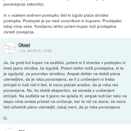
ponarejanje zakonito).
In v vsakem sodnem postopku tisti ki izgubi plača stroške
postopka. Postopek je pa med uvoznikom in kupcem. Prodajalec
tukaj nima veze. Kvečjemu lahko potem kupec toži prodajalca
zaradi zavajanja.
Okapi
::
24. okt 2014, 10:56
Ja, če greš kot kupec na sodišče, potem si ti stranka v postopku in
imaš jasno stroške, če izgubiš. Potem lahko tožiš prodajalca, ki te
je ogoljufal, za povrnitev stroškov. Ampak dokler ne dobiš pisne
utemeljitve, da je roba ponarejena, se ti z uničenjem ni treba
strinjati in tudi nisi ti tisti, ki mora plačati analizo, da je roba res
ponarejena. No, ko dobiš ekspertizo, se seveda z uničenjem
strinjaš. Na sodišče se ti jasno ne splača iti, ampak tudi kar tako na
slepo nima smisla pristati na uničenje, ker te nič ne stane, če mora
tisti odvetnik pisno utemeljiti, zakaj meni, da je roba ponarejena.
O.