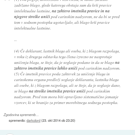
zadržano blago, glede katerega obstaja sum da krši pravice
intelektualne lastnine,
na zahtevo imetnika pravice in na
njegove stroške uniči
pod carinskim nadzorom, ne da bi se pred
tem v sodnem postopku ugotavljalo, ali blago krši pravice
intelektualne lastnine.
...
(4) Če deklarant, lastnik blaga ali oseba, ki z blagom razpolaga,
v roku iz drugega odstavka tega člena izrecno ne nasprotuje
uničenju blaga, se šteje, da je soglasje podano in da se blago
na
zahtevo imetnika pravice lahko uniči
pod carinskim nadzorom.
(5) Če imetnik pravice poda zahtevek za uničenje blaga in
carinskemu organu predloži soglasje deklaranta, lastnika blaga
ali osebe, ki z blagom razpolaga, ali se šteje, da je soglasje dano,
se blago
na stroške imetnika pravice uniči
pod carinskim
nadzorom. Pred tem mora biti opravljeno sistematično jemanje
vzorcev, ki se hranijo za primer morebitnega sodnega postopka.
Zgodovina sprememb…
spremenilo:
darkolord
(
23. okt 2014 ob 23:20
)