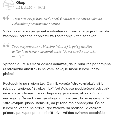
Okapi
::
24. okt 2014, 10:42
V tem primeru je hotel zaslužit 60 € Adidas in ne carina, tako da
Lakotnikov post nima nič z carino.
V resnici služi izključno neka odvetniška pisarna, ki jo je slovenski
zastopnik Adidasa pooblastil za zastopanje v teh zadevah.
To se verjetno zate ne bi dobro izšlo, saj bi poleg stroškov
uničenja najverjetneje moral plačati še vse stroške postopka,
analiz itd.
Vprašanje. IMHO mora Adidas dokazati, da je roba res ponarejena
(s strokovno analizo) in ne vem, zakaj bi moral kupec karkoli
plačati.
Postopek je po mojem tak. Carinik vpraša "strokovnjaka", ali je
roba ponarejena. "Strokovnjak" (od Adidasa pooblaščeni odvetnik)
reče, da je. Carinik obvesti kupca in ga vpraša, ali se strinja z
uničenjem. Če se kupec ne strinja z uničenjem, bi po mojem moral
"strokovnjak" pisno utemeljiti, da je roba res ponarejena. Če se
kupec še vedno ne strinja, gre zadeva na sodišče. V vsakem
primeru pa kupec pri tem ni nič kriv - Adidas oziroma pooblaščeni