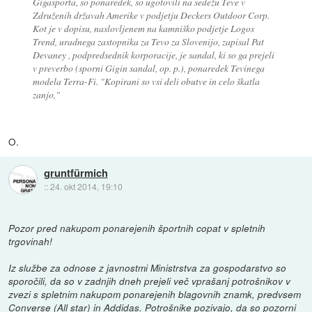
Gigasporta, so ponaredek, so ugotovili na sedežu Teve v
Združenih državah Amerike v podjetju Deckers Outdoor Corp.
Kot je v dopisu, naslovljenem na kamniško podjetje Logos
Trend, uradnega zastopnika za Tevo za Slovenijo, zapisal Pat
Devaney , podpredsednik korporacije, je sandal, ki so ga prejeli
v preverbo (sporni Gigin sandal, op. p.), ponaredek Tevinega
modela Terra-Fi. "Kopirani so vsi deli obutve in celo škatla
zanjo,"
O.
gruntfürmich
::
24. okt 2014, 19:10
Pozor pred nakupom ponarejenih športnih copat v spletnih
trgovinah!
Iz službe za odnose z javnostmi Ministrstva za gospodarstvo so
sporočili, da so v zadnjih dneh prejeli več vprašanj potrošnikov v
zvezi s spletnim nakupom ponarejenih blagovnih znamk, predvsem
Converse (All star) in Addidas. Potrošnike pozivajo, da so pozorni