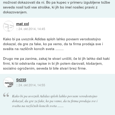
možnost dokazovati da ni. Bo pa kupec v primeru izgubljene tožbe
seveda nosil tudi vse stroške, ki jih bo imel nosilec pravic z
dokazovanjem.
mat xxl
::
24. okt 2014, 14:45
Kako bi pa uvoznik Adidas sploh lahko povsem verodostojno
dokazal, da gre za fake, ko pa vemo, da ta firma prodaja sve i
svašta na različnih koncih sveta ........
Drugo me pa zanima, zakaj te stvari uničiti, če bi jih lahko dali kaki
firmi, ki bi odstranila napise in bi jih potem darovali, klošarjem,
socialno ogroženim, seveda bi bile stvari brez firme.
St235
::
24. okt 2014, 14:55
Kako bi pa uvoznik Adidas sploh lahko povsem verodostojno
dokazal, da gre za fake, ko pa vemo, da ta firma prodaja sve i
svašta na različnih koncih sveta ........