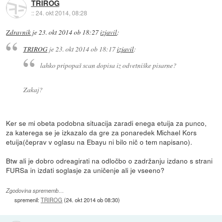
TRIROG
::
24. okt 2014, 08:28
Zdravnik
je
23. okt 2014 ob 18:27
izjavil
:
TRIROG
je
23. okt 2014 ob 18:17
izjavil
:
lahko pripopaš scan dopisa iz odvetniške pisarne?
Zakaj?
Ker se mi obeta podobna situacija zaradi enega etuija za punco,
za katerega se je izkazalo da gre za ponaredek Michael Kors
etuija(čeprav v oglasu na Ebayu ni bilo nič o tem napisano).
Btw ali je dobro odreagirati na odločbo o zadržanju izdano s strani
FURSa in izdati soglasje za uničenje ali je vseeno?
Zgodovina sprememb…
spremenil:
TRIROG
(
24. okt 2014 ob 08:30
)