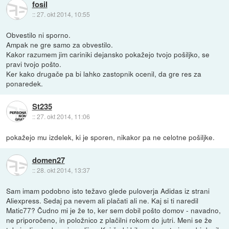
fosil
::
27. okt 2014, 10:55
Obvestilo ni sporno.
Ampak ne gre samo za obvestilo.
Kakor razumem jim cariniki dejansko pokažejo tvojo pošiljko, se
pravi tvojo pošto.
Ker kako drugače pa bi lahko zastopnik ocenil, da gre res za
ponaredek.
St235
::
27. okt 2014, 11:06
pokažejo mu izdelek, ki je sporen, nikakor pa ne celotne pošiljke.
domen27
::
28. okt 2014, 13:37
Sam imam podobno isto težavo glede puloverja Adidas iz strani
Aliexpress. Sedaj pa nevem ali plačati ali ne. Kaj si ti naredil
Matic77? Čudno mi je že to, ker sem dobil pošto domov - navadno,
ne priporočeno, in položnico z plačilni rokom do jutri. Meni se že