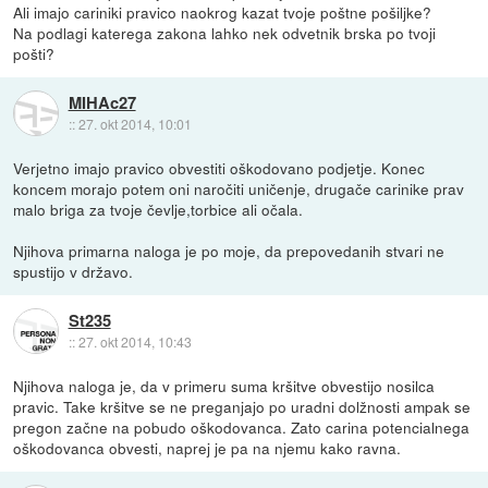
Ali imajo cariniki pravico naokrog kazat tvoje poštne pošiljke?
Na podlagi katerega zakona lahko nek odvetnik brska po tvoji
pošti?
MIHAc27
::
27. okt 2014, 10:01
Verjetno imajo pravico obvestiti oškodovano podjetje. Konec
koncem morajo potem oni naročiti uničenje, drugače carinike prav
malo briga za tvoje čevlje,torbice ali očala.
Njihova primarna naloga je po moje, da prepovedanih stvari ne
spustijo v državo.
St235
::
27. okt 2014, 10:43
Njihova naloga je, da v primeru suma kršitve obvestijo nosilca
pravic. Take kršitve se ne preganjajo po uradni dolžnosti ampak se
pregon začne na pobudo oškodovanca. Zato carina potencialnega
oškodovanca obvesti, naprej je pa na njemu kako ravna.