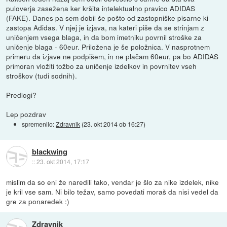
puloverja zasežena ker kršita intelektualno pravico ADIDAS
(FAKE). Danes pa sem dobil še pošto od zastopniške pisarne ki
zastopa Adidas. V njej je izjava, na kateri piše da se strinjam z
uničenjem vsega blaga, in da bom imetniku povrnil stroške za
uničenje blaga - 60eur. Priložena je še položnica. V nasprotnem
primeru da izjave ne podpišem, in ne plačam 60eur, pa bo ADIDAS
primoran vložiti tožbo za uničenje izdelkov in povrnitev vseh
stroškov (tudi sodnih).
Predlogi?
Lep pozdrav
spremenilo:
Zdravnik
(
23. okt 2014 ob 16:27
)
blackwing
::
23. okt 2014, 17:17
mislim da so eni že naredili tako, vendar je šlo za nike izdelek, nike
je kril vse sam. Ni bilo težav, samo povedati moraš da nisi vedel da
gre za ponaredek :)
Zdravnik