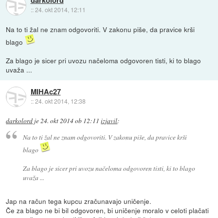
darkolord
::
24. okt 2014, 12:11
Na to ti žal ne znam odgovoriti. V zakonu piše, da pravice krši
blago
Za blago je sicer pri uvozu načeloma odgovoren tisti, ki to blago
uvaža ...
MIHAc27
::
24. okt 2014, 12:38
darkolord
je
24. okt 2014 ob 12:11
izjavil
:
Na to ti žal ne znam odgovoriti. V zakonu piše, da pravice krši
blago
Za blago je sicer pri uvozu načeloma odgovoren tisti, ki to blago
uvaža ...
Jap na račun tega kupcu zračunavajo uničenje.
Če za blago ne bi bil odgovoren, bi uničenje moralo v celoti plačati