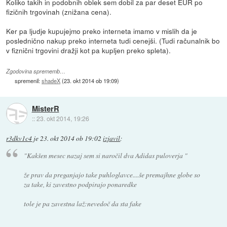
Koliko takih in podobnih oblek sem dobil za par deset EUR po
fizičnih trgovinah (znižana cena).
Ker pa ljudje kupujejmo preko interneta imamo v mislih da je
poslednično nakup preko interneta tudi cenejši. (Tudi računalnik bo
v fiznični trgovini dražji kot pa kupljen preko spleta).
Zgodovina sprememb…
spremenil:
shadeX
(
23. okt 2014 ob 19:09
)
MisterR
::
23. okt 2014, 19:26
r3dkv1c4
je
23. okt 2014 ob 19:02
izjavil
:
"Kakšen mesec nazaj sem si naročil dva Adidas puloverja "
že prav da preganjajo take puhloglavce....še premajhne globe so
za take, ki zavestno podpirajo ponaredke
tole je pa zavestna laž:nevedoč da sta fake