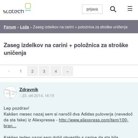
☰
Forum
»
Loža
»
Zaseg izdelkov na carini + položnica za stroške uničenja
Zaseg izdelkov na carini + položnica za stroške
uničenja
«
1
2
3
4
»
Zdravnik
::
23. okt 2014, 16:15
Lep pozdrav!
Kakšen mesec nazaj sem si naročil dva Adidas puloverja (nevedoč
da sta fake) iz Aliexpressa -
http://www.aliexpress.com/item/100-
bran...
Kakšen teden nazaj sem dobil obvestilo s carine da sta bila