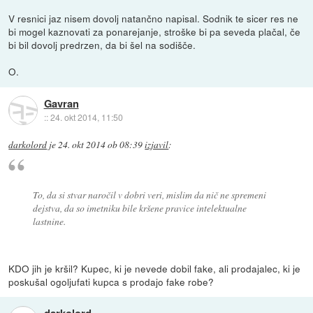
V resnici jaz nisem dovolj natančno napisal. Sodnik te sicer res ne
bi mogel kaznovati za ponarejanje, stroške bi pa seveda plačal, če
bi bil dovolj predrzen, da bi šel na sodišče.
O.
Gavran
::
24. okt 2014, 11:50
darkolord
je
24. okt 2014 ob 08:39
izjavil
:
To, da si stvar naročil v dobri veri, mislim da nič ne spremeni
dejstva, da so imetniku bile kršene pravice intelektualne
lastnine.
KDO jih je kršil? Kupec, ki je nevede dobil fake, ali prodajalec, ki je
poskušal ogoljufati kupca s prodajo fake robe?