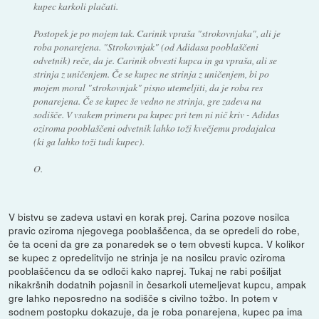
kupec karkoli plačati.
Postopek je po mojem tak. Carinik vpraša "strokovnjaka", ali je
roba ponarejena. "Strokovnjak" (od Adidasa pooblaščeni
odvetnik) reče, da je. Carinik obvesti kupca in ga vpraša, ali se
strinja z uničenjem. Če se kupec ne strinja z uničenjem, bi po
mojem moral "strokovnjak" pisno utemeljiti, da je roba res
ponarejena. Če se kupec še vedno ne strinja, gre zadeva na
sodišče. V vsakem primeru pa kupec pri tem ni nič kriv - Adidas
oziroma pooblaščeni odvetnik lahko toži kvečjemu prodajalca
(ki ga lahko toži tudi kupec).
O.
V bistvu se zadeva ustavi en korak prej. Carina pozove nosilca
pravic oziroma njegovega pooblaščenca, da se opredeli do robe,
če ta oceni da gre za ponaredek se o tem obvesti kupca. V kolikor
se kupec z opredelitvijo ne strinja je na nosilcu pravic oziroma
pooblaščencu da se odloči kako naprej. Tukaj ne rabi pošiljat
nikakršnih dodatnih pojasnil in česarkoli utemeljevat kupcu, ampak
gre lahko neposredno na sodišče s civilno tožbo. In potem v
sodnem postopku dokazuje, da je roba ponarejena, kupec pa ima