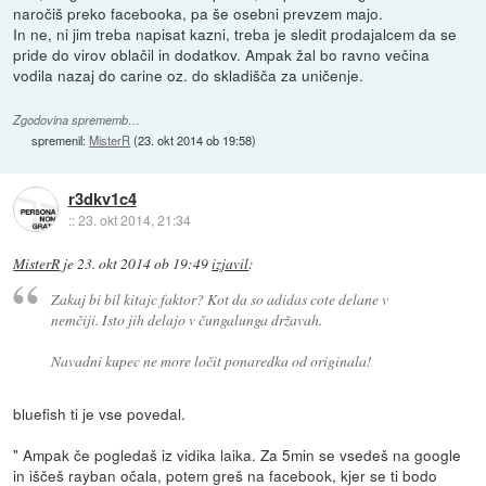
naročiš preko facebooka, pa še osebni prevzem majo.
In ne, ni jim treba napisat kazni, treba je sledit prodajalcem da se
pride do virov oblačil in dodatkov. Ampak žal bo ravno večina
vodila nazaj do carine oz. do skladišča za uničenje.
Zgodovina sprememb…
spremenil:
MisterR
(
23. okt 2014 ob 19:58
)
r3dkv1c4
::
23. okt 2014, 21:34
MisterR
je
23. okt 2014 ob 19:49
izjavil
:
Zakaj bi bil kitajc faktor? Kot da so adidas cote delane v
nemčiji. Isto jih delajo v čungalunga državah.
Navadni kupec ne more ločit ponaredka od originala!
bluefish ti je vse povedal.
" Ampak če pogledaš iz vidika laika. Za 5min se vsedeš na google
in iščeš rayban očala, potem greš na facebook, kjer se ti bodo