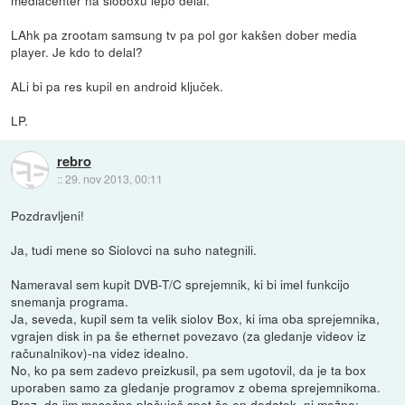
LAhk pa zrootam samsung tv pa pol gor kakšen dober media
player. Je kdo to delal?
ALi bi pa res kupil en android ključek.
LP.
rebro
::
29. nov 2013, 00:11
Pozdravljeni!
Ja, tudi mene so Siolovci na suho nategnili.
Nameraval sem kupit DVB-T/C sprejemnik, ki bi imel funkcijo
snemanja programa.
Ja, seveda, kupil sem ta velik siolov Box, ki ima oba sprejemnika,
vgrajen disk in pa še ethernet povezavo (za gledanje videov iz
računalnikov)-na videz idealno.
No, ko pa sem zadevo preizkusil, pa sem ugotovil, da je ta box
uporaben samo za gledanje programov z obema sprejemnikoma.
Brez, da jim mesečno plačuješ spet še en dodatek, ni možno: