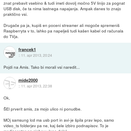
znat prebavit vsebino & tudi imeti dovolj močno 5V linijo za pognat
USB disk, če ta nima lastnega napajanja. Ampak danes to znajo
praktično vsi.
Drugače pa ja, kupiš en poceni streamer ali mogoče spremeniš
Raspberryta v to, lahko pa napelješ tudi kašen kabel od računala
do TVja.
francek1
::
11. apr 2013, 20:24
Pojdi na Amis. Tako bi morali vsi naredit...
mide2000
::
11. apr 2013, 22:38
Ok,
ŠEl prverit amis, za mojo ulico ni ponudbe.
MOj samsung lcd ma usb port in avi-je špila prav lepo, samo
video_ts folderjev pa ne, kaj šele izbiro podnapisov. To je
mediacenter na sioboxu lepo delal.