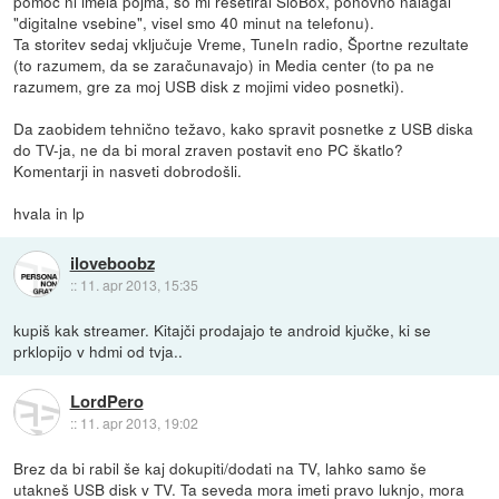
pomoč ni imela pojma, so mi resetiral SioBox, ponovno nalagal
"digitalne vsebine", visel smo 40 minut na telefonu).
Ta storitev sedaj vključuje Vreme, TuneIn radio, Športne rezultate
(to razumem, da se zaračunavajo) in Media center (to pa ne
razumem, gre za moj USB disk z mojimi video posnetki).
Da zaobidem tehnično težavo, kako spravit posnetke z USB diska
do TV-ja, ne da bi moral zraven postavit eno PC škatlo?
Komentarji in nasveti dobrodošli.
hvala in lp
iloveboobz
::
11. apr 2013, 15:35
kupiš kak streamer. Kitajči prodajajo te android kjučke, ki se
prklopijo v hdmi od tvja..
LordPero
::
11. apr 2013, 19:02
Brez da bi rabil še kaj dokupiti/dodati na TV, lahko samo še
utakneš USB disk v TV. Ta seveda mora imeti pravo luknjo, mora