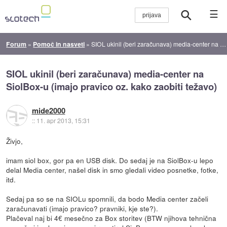
☰
Forum
»
Pomoč in nasveti
»
SIOL ukinil (beri zaračunava) media-center na SiolBox-u (imajo pravico oz. kako zaobiti težavo)
SIOL ukinil (beri zaračunava) media-center na
SiolBox-u (imajo pravico oz. kako zaobiti težavo)
mide2000
::
11. apr 2013, 15:31
Živjo,
imam siol box, gor pa en USB disk. Do sedaj je na SiolBox-u lepo
delal Media center, našel disk in smo gledali video posnetke, fotke,
itd.
Sedaj pa so se na SIOLu spomnili, da bodo Media center začeli
zaračunavati (imajo pravico? pravniki, kje ste?).
Plačeval naj bi 4€ mesečno za Box storitev (BTW njihova tehnična