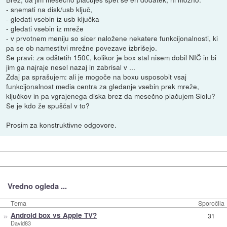
- snemati na disk/usb ključ,
- gledati vsebin iz usb ključka
- gledati vsebin iz mreže
- v prvotnem meniju so sicer naložene nekatere funkcijonalnosti, ki
pa se ob namestitvi mrežne povezave izbrišejo.
Se pravi: za odštetih 150€, kolikor je box stal nisem dobil NIČ in bi
jim ga najraje nesel nazaj in zabrisal v ...
Zdaj pa sprašujem: ali je mogoče na boxu usposobit vsaj
funkcijonalnost media centra za gledanje vsebin prek mreže,
ključkov in pa vgrajenega diska brez da mesečno plačujem Siolu?
Se je kdo že spuščal v to?
Prosim za konstruktivne odgovore.
Vredno ogleda ...
Tema
Sporočila
»
Android box vs Apple TV?
31
David83