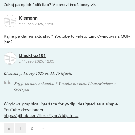
Zakaj pa sploh želiš flac? V osnovi imaš lossy vir.
Klemenn
::
11. sep 2025, 11:16
Kaj je pa danes aktualno? Youtube to video. Linux/windows z GUI-
jem?
BlackFox101
::
11. sep 2025, 12:05
Klemenn
je
11. sep 2025 ob 11:16
izjavil
:
Kaj je pa danes aktualno? Youtube to video. Linux/windows z
GUI-jem?
Windows graphical interface for yt-dlp, designed as a simple
YouTube downloader
https://github.com/ErrorFlynn/ytdlp-int...
2
»
«
1