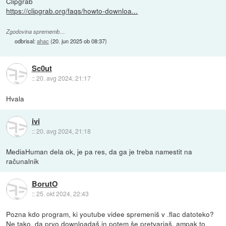
Clipgrab
https://clipgrab.org/faqs/howto-downloa...
Zgodovina sprememb…
odbrisal:
ahac
(
20. jun 2025 ob 08:37
)
Sc0ut
::
20. avg 2024, 21:17
Hvala
ivi
::
20. avg 2024, 21:18
MediaHuman dela ok, je pa res, da ga je treba namestit na
računalnik
BorutO
::
25. okt 2024, 22:43
Pozna kdo program, ki youtube videe spremeniš v .flac datoteko?
Ne tako, da prvo downloadaš in potem še pretvarjaš, ampak to