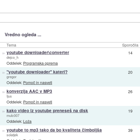
Vredno ogleda ...
Tema
Sporočila
»
youtube downloader\converter
14
dejco_h
Oddelek:
Programska oprema
»
"youtube downloader" kateri?
20
gregor
Oddelek:
Pomoč in nasveti
»
konverzija AAC v MP3
26
Ijus
Oddelek:
Pomoč in nasveti
»
kako video iz youtube preneseš na disk
19
mulc007
Oddelek:
Loža
»
youtube to mp3 tako da bo kvaliteta čimboljša
39
solatjek