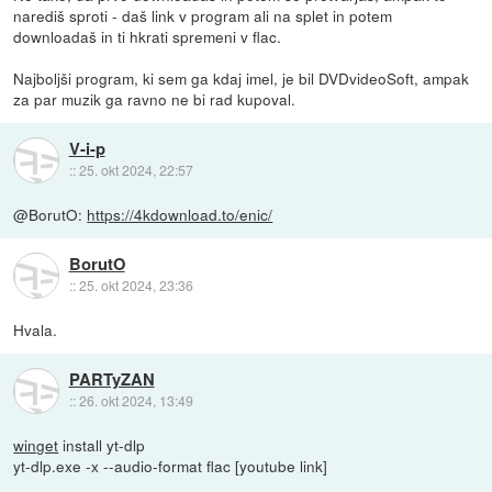
narediš sproti - daš link v program ali na splet in potem
downloadaš in ti hkrati spremeni v flac.
Najboljši program, ki sem ga kdaj imel, je bil DVDvideoSoft, ampak
za par muzik ga ravno ne bi rad kupoval.
V-i-p
::
25. okt 2024, 22:57
@BorutO:
https://4kdownload.to/enic/
BorutO
::
25. okt 2024, 23:36
Hvala.
PARTyZAN
::
26. okt 2024, 13:49
winget
install yt-dlp
yt-dlp.exe -x --audio-format flac [youtube link]