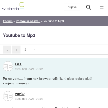
☰
Forum
»
Pomoč in nasveti
»
Youtube to Mp3
Youtube to Mp3
2
»
«
1
GrX
::
24. sep 2021, 22:06
Pa ne vem.... imam nek browser vtičnik, ki sicer dobro služi
svojemu namenu.
zuz3k
::
26. dec 2021, 02:07