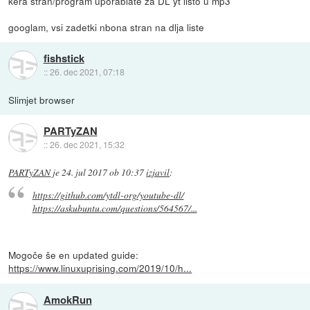
kera stran/program uporablate za DL yt listo u mp3
googlam, vsi zadetki nbona stran na dlja liste
fishstick
::
26. dec 2021, 07:18
Slimjet browser
PARTyZAN
::
26. dec 2021, 15:32
PARTyZAN
je
24. jul 2017 ob 10:37
izjavil
:
https://github.com/ytdl-org/youtube-dl/
https://askubuntu.com/questions/564567/...
Mogoče še en updated guide:
https://www.linuxuprising.com/2019/10/h...
AmokRun