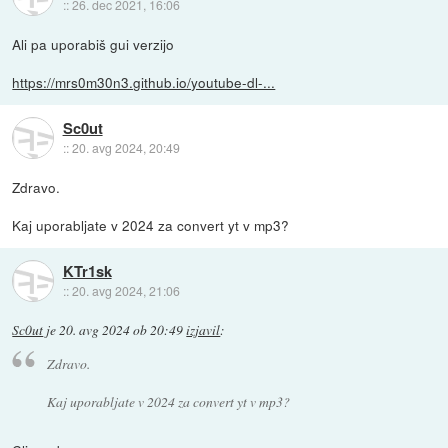
::
26. dec 2021, 16:06
Ali pa uporabiš gui verzijo
https://mrs0m30n3.github.io/youtube-dl-...
Sc0ut
::
20. avg 2024, 20:49
Zdravo.
Kaj uporabljate v 2024 za convert yt v mp3?
KTr1sk
::
20. avg 2024, 21:06
Sc0ut
je
20. avg 2024 ob 20:49
izjavil
:
Zdravo.
Kaj uporabljate v 2024 za convert yt v mp3?