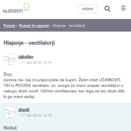
☰
Forum
»
Pomoč in nasveti
»
Hlajenje - ventilatorji
Hlajenje - ventilatorji
jabolko
::
17. feb 2013, 12:10
Živjo,
zanima me, kaj mi priporočate da kupim. Želim imeti UČINKOVIT,
TIH in POCENI ventilator, oz. enega že imam ampak razmišljam o
nakupu dveh novih 120mm ventilatorjev, ker tega se kar dosti sliši,
ki ga imam sedaj.
stock
::
17. feb 2013, 12:15
Noctua