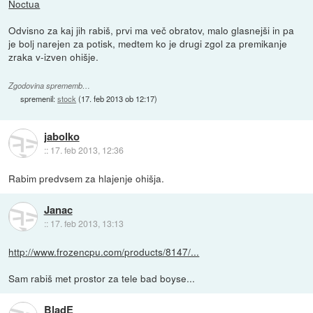
Noctua
Odvisno za kaj jih rabiš, prvi ma več obratov, malo glasnejši in pa
je bolj narejen za potisk, medtem ko je drugi zgol za premikanje
zraka v-izven ohišje.
Zgodovina sprememb…
spremenil:
stock
(
17. feb 2013 ob 12:17
)
jabolko
::
17. feb 2013, 12:36
Rabim predvsem za hlajenje ohišja.
Janac
::
17. feb 2013, 13:13
http://www.frozencpu.com/products/8147/...
Sam rabiš met prostor za tele bad boyse...
BladE_