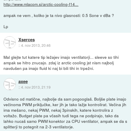
http://www.mlacom.si/arctic-cooling-f14...
ampak ne vem , koliko je ta nivo glasnosti: 0.5 Sone v dBa ?
Lp
Xserces
::
4. nov 2013, 20:46
Mal glejte tut katere tip ležajev imajo ventilatorji... sleeve so tihi
ampak se hitro znucajo. zdaj iz arctic cooling jst nism najbolj
navdušen pa imajo fluid ki naj bi bili tihi in trpežni.
axee
::
4. nov 2013, 21:19
Odvisno od matične, najbolje da sam pogooglaš. Boljše plate imajo
večinoma PWM priključke, ker jih je tako lažje kontrolirat. Večina jih
ima mešano, nekaj PWM, nekaj 3pinskih, katere kontrolira z
voltažo. Budget plate pa včasih tudi tega ne podpirajo, tako da
lahko nucaš samo PWM konektor za CPU ventilator, ampak se da s
splitterji to potegnit na 2-3 ventilatorje.