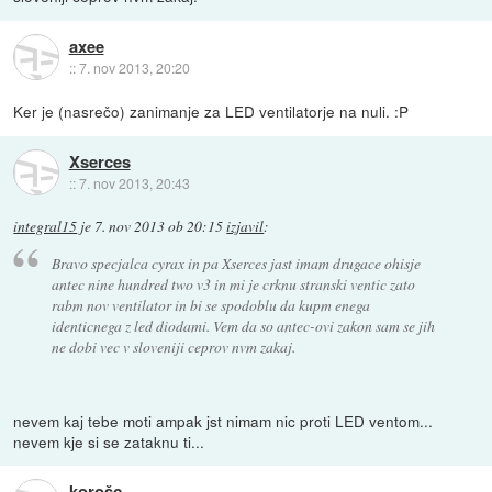
axee
::
7. nov 2013, 20:20
Ker je (nasrečo) zanimanje za LED ventilatorje na nuli. :P
Xserces
::
7. nov 2013, 20:43
integral15
je
7. nov 2013 ob 20:15
izjavil
:
Bravo specjalca cyrax in pa Xserces jast imam drugace ohisje
antec nine hundred two v3 in mi je crknu stranski ventic zato
rabm nov ventilator in bi se spodoblu da kupm enega
identicnega z led diodami. Vem da so antec-ovi zakon sam se jih
ne dobi vec v sloveniji ceprov nvm zakaj.
nevem kaj tebe moti ampak jst nimam nic proti LED ventom...
nevem kje si se zataknu ti...
korošc