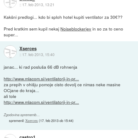
::
17. feb 2013, 13:21
Kakšni predlogi... kdo bi sploh hotel kupiti ventilator za 30€??
Pred kratkim sem kupil nekaj
Noiseblockerjev
in so za to ceno
super...
Xserces
::
17. feb 2013, 15:40
janac... ki rad posluša 66 dB rohnenja
http://www.mlacom.si/ventilatorji-in-pr...
za prepih v ohišju pomoje cisto dovolj ce nimas neke masine
OCjane do kraja...
ali tole
http://www.mlacom.si/ventilatorji-in-pr...
Zgodovina sprememb…
spremenil:
Xserces
(
17. feb 2013 ob 15:44
)
castro1