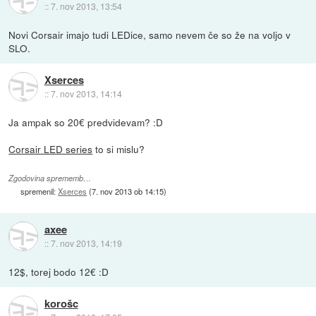
::
7. nov 2013, 13:54
Novi Corsair imajo tudi LEDice, samo nevem če so že na voljo v
SLO.
Xserces
::
7. nov 2013, 14:14
Ja ampak so 20€ predvidevam? :D
Corsair LED series
to si mislu?
Zgodovina sprememb…
spremenil:
Xserces
(
7. nov 2013 ob 14:15
)
axee
::
7. nov 2013, 14:19
12$, torej bodo 12€ :D
korošc