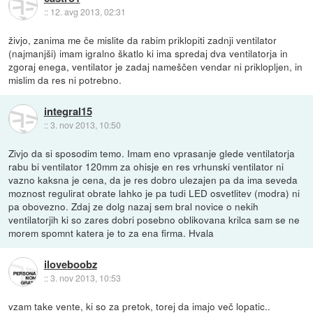
::
12. avg 2013, 02:31
živjo, zanima me če mislite da rabim priklopiti zadnji ventilator
(najmanjši) imam igralno škatlo ki ima spredaj dva ventilatorja in
zgoraj enega, ventilator je zadaj nameščen vendar ni priklopljen, in
mislim da res ni potrebno.
integral15
::
3. nov 2013, 10:50
Zivjo da si sposodim temo. Imam eno vprasanje glede ventilatorja
rabu bi ventilator 120mm za ohisje en res vrhunski ventilator ni
vazno kaksna je cena, da je res dobro ulezajen pa da ima seveda
moznost regulirat obrate lahko je pa tudi LED osvetlitev (modra) ni
pa obovezno. Zdaj ze dolg nazaj sem bral novice o nekih
ventilatorjih ki so zares dobri posebno oblikovana krilca sam se ne
morem spomnt katera je to za ena firma. Hvala
iloveboobz
::
3. nov 2013, 10:53
vzam take vente, ki so za pretok, torej da imajo več lopatic..