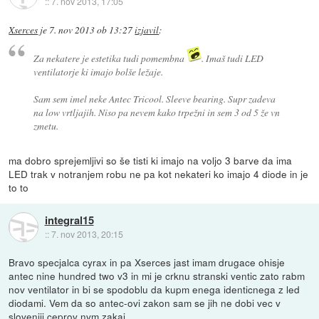
::
7. nov 2013, 17:05
Xserces
je
7. nov 2013 ob 13:27
izjavil
:
Za nekatere je estetika tudi pomembna
. Imaš tudi LED
ventilatorje ki imajo bolše ležaje.
Sam sem imel neke Antec Tricool. Sleeve bearing. Supr zadeva
na low vrtljajih. Niso pa nevem kako trpežni in sem 3 od 5 že vn
zmetu.
ma dobro sprejemljivi so še tisti ki imajo na voljo 3 barve da ima
LED trak v notranjem robu ne pa kot nekateri ko imajo 4 diode in je
to to
integral15
::
7. nov 2013, 20:15
Bravo specjalca cyrax in pa Xserces jast imam drugace ohisje
antec nine hundred two v3 in mi je crknu stranski ventic zato rabm
nov ventilator in bi se spodoblu da kupm enega identicnega z led
diodami. Vem da so antec-ovi zakon sam se jih ne dobi vec v
sloveniji ceprov nvm zakaj.