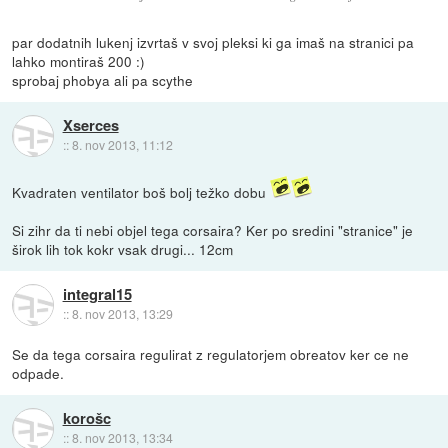
par dodatnih lukenj izvrtaš v svoj pleksi ki ga imaš na stranici pa
lahko montiraš 200 :)
sprobaj phobya ali pa scythe
Xserces
::
8. nov 2013, 11:12
Kvadraten ventilator boš bolj težko dobu
Si zihr da ti nebi objel tega corsaira? Ker po sredini "stranice" je
širok lih tok kokr vsak drugi... 12cm
integral15
::
8. nov 2013, 13:29
Se da tega corsaira regulirat z regulatorjem obreatov ker ce ne
odpade.
korošc
::
8. nov 2013, 13:34