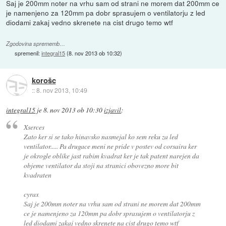
Saj je 200mm noter na vrhu sam od strani ne morem dat 200mm ce
je namenjeno za 120mm pa dobr sprasujem o ventilatorju z led
diodami zakaj vedno skrenete na cist drugo temo wtf
Zgodovina sprememb…
spremenil:
integral15
(
8. nov 2013 ob 10:32
)
korošc
::
8. nov 2013, 10:49
integral15
je
8. nov 2013 ob 10:30
izjavil
:
Xserces
Zato ker si se tako hinavsko nasmejal ko sem reku za led
ventilator..... Pa drugace meni ne pride v postev od corsaira ker
je okrogle oblike jast rabim kvadrat ker je tak patent narejen da
objeme ventilator da stoji na stranici obovezno more bit
kvadraten
cyrax
Saj je 200mm noter na vrhu sam od strani ne morem dat 200mm
ce je namenjeno za 120mm pa dobr sprasujem o ventilatorju z
led diodami zakaj vedno skrenete na cist drugo temo wtf