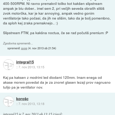
400-500RPM. Ni ravno premaknil toliko kot kakšen slipstream
ampak je biu dober.. imel sem 2, pri večjih seveda obratih slišiš
zvok motorčka, kar je kar annoying, ampak vedno gonim
ventilatorje tako počasi, da jih ne slišim, tako da je bolj pomembno,
da sploh kej zraka premaknejo.. :)
Slipstream FTW, pa kakšna noctua, če se rad počutiš premium :P
Zgodovina sprememb…
spremenil:
axee
(
4. nov 2013 ob 21:54
)
integral15
::
7. nov 2013, 13:15
Kaj pa kaksen z modrimi led diodami 120mm. Imam enega od
akase morem povedat da je za znoret glasen lezaji prov nagnusno
tulijo pa je ventilator nov.
korošc
::
7. nov 2013, 13:18
integral15
je
7. nov 2013 ob 13:15
izjavil
: