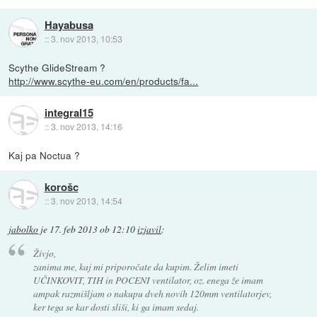
Hayabusa
::
3. nov 2013, 10:53
Scythe GlideStream ?
http://www.scythe-eu.com/en/products/fa...
integral15
::
3. nov 2013, 14:16
Kaj pa Noctua ?
korošc
::
3. nov 2013, 14:54
jabolko
je
17. feb 2013 ob 12:10
izjavil
:
Živjo,
zanima me, kaj mi priporočate da kupim. Želim imeti
UČINKOVIT, TIH in POCENI ventilator, oz. enega že imam
ampak razmišljam o nakupu dveh novih 120mm ventilatorjev,
ker tega se kar dosti sliši, ki ga imam sedaj.