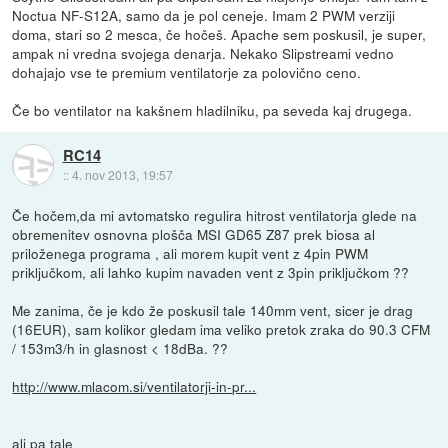
Noctua NF-S12A, samo da je pol ceneje. Imam 2 PWM verziji
doma, stari so 2 mesca, če hočeš. Apache sem poskusil, je super,
ampak ni vredna svojega denarja. Nekako Slipstreami vedno
dohajajo vse te premium ventilatorje za polovično ceno.
Če bo ventilator na kakšnem hladilniku, pa seveda kaj drugega.
RC14
::
4. nov 2013, 19:57
Če hočem,da mi avtomatsko regulira hitrost ventilatorja glede na
obremenitev osnovna plošča MSI GD65 Z87 prek biosa al
priloženega programa , ali morem kupit vent z 4pin PWM
priključkom, ali lahko kupim navaden vent z 3pin priključkom ??
Me zanima, če je kdo že poskusil tale 140mm vent, sicer je drag
(16EUR), sam kolikor gledam ima veliko pretok zraka do 90.3 CFM
/ 153m3/h in glasnost < 18dBa. ??
http://www.mlacom.si/ventilatorji-in-pr...
ali pa tale