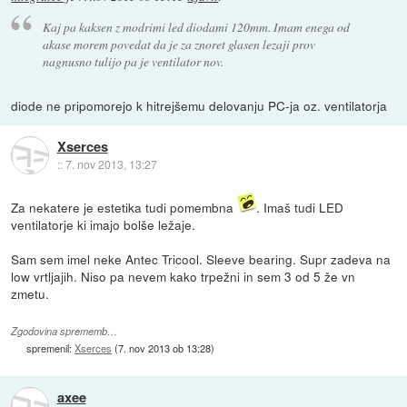
Kaj pa kaksen z modrimi led diodami 120mm. Imam enega od
akase morem povedat da je za znoret glasen lezaji prov
nagnusno tulijo pa je ventilator nov.
diode ne pripomorejo k hitrejšemu delovanju PC-ja oz. ventilatorja
Xserces
::
7. nov 2013, 13:27
Za nekatere je estetika tudi pomembna
. Imaš tudi LED
ventilatorje ki imajo bolše ležaje.
Sam sem imel neke Antec Tricool. Sleeve bearing. Supr zadeva na
low vrtljajih. Niso pa nevem kako trpežni in sem 3 od 5 že vn
zmetu.
Zgodovina sprememb…
spremenil:
Xserces
(
7. nov 2013 ob 13:28
)
axee