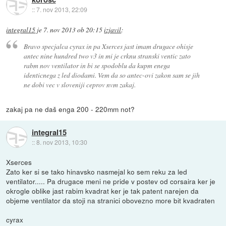
::
7. nov 2013, 22:09
integral15
je
7. nov 2013 ob 20:15
izjavil
:
Bravo specjalca cyrax in pa Xserces jast imam drugace ohisje
antec nine hundred two v3 in mi je crknu stranski ventic zato
rabm nov ventilator in bi se spodoblu da kupm enega
identicnega z led diodami. Vem da so antec-ovi zakon sam se jih
ne dobi vec v sloveniji ceprov nvm zakaj.
zakaj pa ne daš enga 200 - 220mm not?
integral15
::
8. nov 2013, 10:30
Xserces
Zato ker si se tako hinavsko nasmejal ko sem reku za led
ventilator..... Pa drugace meni ne pride v postev od corsaira ker je
okrogle oblike jast rabim kvadrat ker je tak patent narejen da
objeme ventilator da stoji na stranici obovezno more bit kvadraten
cyrax