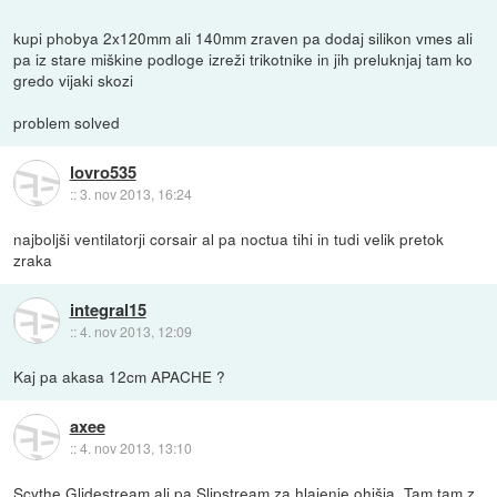
kupi phobya 2x120mm ali 140mm zraven pa dodaj silikon vmes ali
pa iz stare miškine podloge izreži trikotnike in jih preluknjaj tam ko
gredo vijaki skozi
problem solved
lovro535
::
3. nov 2013, 16:24
najboljši ventilatorji corsair al pa noctua tihi in tudi velik pretok
zraka
integral15
::
4. nov 2013, 12:09
Kaj pa akasa 12cm APACHE ?
axee
::
4. nov 2013, 13:10
Scythe Glidestream ali pa Slipstream za hlajenje ohišja. Tam tam z