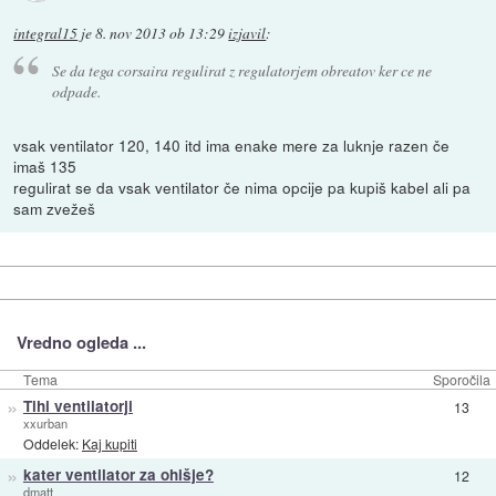
integral15
je
8. nov 2013 ob 13:29
izjavil
:
Se da tega corsaira regulirat z regulatorjem obreatov ker ce ne
odpade.
vsak ventilator 120, 140 itd ima enake mere za luknje razen če
imaš 135
regulirat se da vsak ventilator če nima opcije pa kupiš kabel ali pa
sam zvežeš
Vredno ogleda ...
Tema
Sporočila
»
Tihi ventilatorji
13
xxurban
Oddelek:
Kaj kupiti
»
kater ventilator za ohišje?
12
dmatt