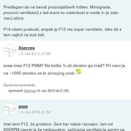
Predlagam da ne bereš proizvajalčevih trditev. Mimogrede,
prozorni ventilatorji z led-icami so malenkost iz mode in je zato
manj izbire.
F14 nisem poskusil, ampak je F12 res super ventilator, tako da s
tem najbrž ne boš falil.
Xserces
::
4. nov 2013, 21:29
axee imas F12 PWM? Na koliko % ali obratov ga imaš? Pri meni je
na ~1000 obratov ze kr annoying zvok
Zgodovina sprememb…
spremenil:
Xserces
(
4. nov 2013 ob 21:30
)
axee
::
4. nov 2013, 21:52
Imel sem F12, že prodano. Sem kar malce razvajen, tam od
600RPM naprej je že nedopustno, večinoma ventilatorje gonim na