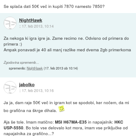
Se splača dati 50€ več in kupiti 7870 namesto 7850?
NightHawk
::
17. feb 2013, 10:14
Za nekoga ki igra igre ja. Zame recimo ne. Odvisno od primera do
primera :)
Ampak ponavadi je 40 ali manj razlike med dvema 2gb primerkoma
Zgodovina sprememb…
spremenilo:
NightHawk
(
17. feb 2013 ob 10:14
)
jabolko
::
17. feb 2013, 10:16
Ja ja, dam raje 50€ več in igram kot se spodobi, ker nočem, da mi
bo grafična na škrge dihala.
Aja še tole. Imam matično:
in napajalnik:
MSI H67MA-E35
HKC
. Bo tole vse delovalo kot mora, imam vse priključke od
USP-5550
napajalnika za grafično...?