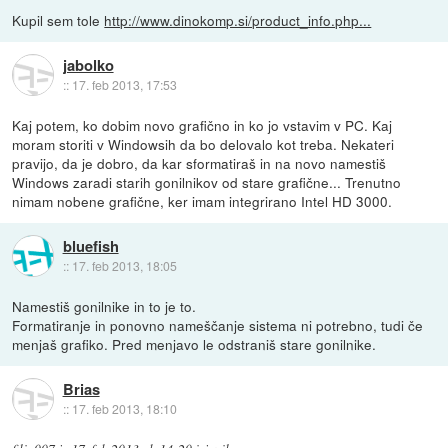
Kupil sem tole
http://www.dinokomp.si/product_info.php...
jabolko
::
17. feb 2013, 17:53
Kaj potem, ko dobim novo grafično in ko jo vstavim v PC. Kaj
moram storiti v Windowsih da bo delovalo kot treba. Nekateri
pravijo, da je dobro, da kar sformatiraš in na novo namestiš
Windows zaradi starih gonilnikov od stare grafične... Trenutno
nimam nobene grafične, ker imam integrirano Intel HD 3000.
bluefish
::
17. feb 2013, 18:05
Namestiš gonilnike in to je to.
Formatiranje in ponovno nameščanje sistema ni potrebno, tudi če
menjaš grafiko. Pred menjavo le odstraniš stare gonilnike.
Brias
::
17. feb 2013, 18:10