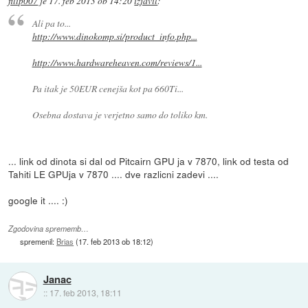
filip007
je
17. feb 2013 ob 14:20
izjavil
:
Ali pa to...
http://www.dinokomp.si/product_info.php...
http://www.hardwareheaven.com/reviews/1...
Pa itak je 50EUR cenejša kot pa 660Ti...
Osebna dostava je verjetno samo do toliko km.
... link od dinota si dal od Pitcairn GPU ja v 7870, link od testa od
Tahiti LE GPUja v 7870 .... dve razlicni zadevi ....
google it .... :)
Zgodovina sprememb…
spremenil:
Brias
(
17. feb 2013 ob 18:12
)
Janac
::
17. feb 2013, 18:11