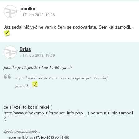
jabolko
::
17. feb 2013, 19:06
Jaz sedaj nič več ne vem o čem se pogovarjate. Sem kaj zamočil...
Brias
::
17. feb 2013, 19:09
jabolko
je
17. feb 2013 ob 19:06
izjavil
:
Jaz sedaj nič več ne vem o čem se pogovarjate. Sem kaj
zamočil...
ce si vzel to kot si rekel (
http://www.dinokomp.si/product_info.php...
) potem nisi nic zamocil
:)
Zgodovina sprememb…
spremenil:
Brias
(
17. feb 2013 ob 19:09
)