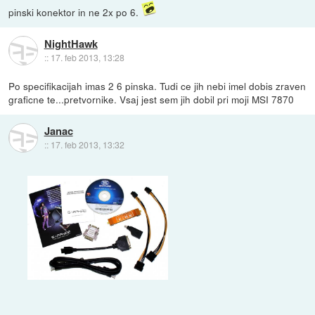
pinski konektor in ne 2x po 6.
NightHawk
::
17. feb 2013, 13:28
Po specifikacijah imas 2 6 pinska. Tudi ce jih nebi imel dobis zraven
graficne te...pretvornike. Vsaj jest sem jih dobil pri moji MSI 7870
Janac
::
17. feb 2013, 13:32