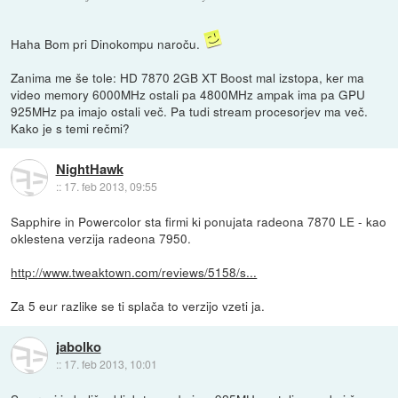
Haha Bom pri Dinokompu naroču.
Zanima me še tole: HD 7870 2GB XT Boost mal izstopa, ker ma
video memory 6000MHz ostali pa 4800MHz ampak ima pa GPU
925MHz pa imajo ostali več. Pa tudi stream procesorjev ma več.
Kako je s temi rečmi?
NightHawk
::
17. feb 2013, 09:55
Sapphire in Powercolor sta firmi ki ponujata radeona 7870 LE - kao
oklestena verzija radeona 7950.
http://www.tweaktown.com/reviews/5158/s...
Za 5 eur razlike se ti splača to verzijo vzeti ja.
jabolko
::
17. feb 2013, 10:01