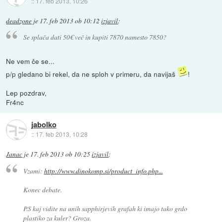
::
17. feb 2013, 10:26
deadzone
je
17. feb 2013 ob 10:12
izjavil
:
Se splača dati 50€ več in kupiti 7870 namesto 7850?
Ne vem če se...
p/p gledano bi rekel, da ne sploh v primeru, da navijaš
!
Lep pozdrav,
Fr4nc
jabolko
::
17. feb 2013, 10:28
Janac
je
17. feb 2013 ob 10:25
izjavil
:
Vzami:
http://www.dinokomp.si/product_info.php...
Konec debate.
P.S kaj vidite na unih sapphirjevih grafah ki imajo tako grdo
plastiko za kuler? Groza.