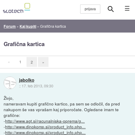
☰
Forum
»
Kaj kupiti
»
Grafična kartica
Grafična kartica
«
1
2
»
jabolko
::
17. feb 2013, 09:30
Živjo,
nameravam kupiti grafično kartico, pa sem se odločil, da pred
nakupom še vas vprašam kaj priporočate. Ogledane imam te
grafične:
-
http://www.agt.si/racunalniska-oprema/g...
-
http://www.dinokomp.si/product_info.php...
-
http://www.dinokomp.si/product_info.php...