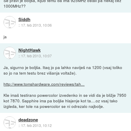
Se pravi je boljša, kljub temu da ima 925MHz ostali pa nekaj čez
1000MHz??
Siddh
::
17. feb 2013, 10:06
ja
NightHawk
::
17. feb 2013, 10:07
Ja, sigurno je boljša. Itaq jo pa lahko naviješ na 1200 (vsaj toliko
so jo na tem testu brez višanja voltaže).
http://www.tomshardware.com/reviews/tah...
Kle imaš testirano powercolor izvedenko in se vidi da je bližje 7950
kot 7870. Sapphire ima pa boljše hlajenje kot ta....oz vsaj tako
izgleda, ker tole na powercolor se ni odrezalo najbolje.
deadzone
::
17. feb 2013, 10:12