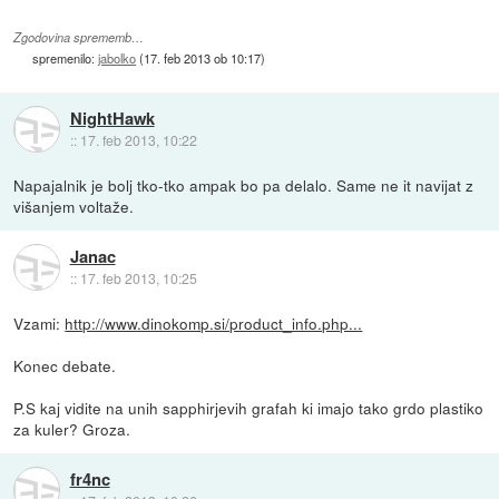
Zgodovina sprememb…
spremenilo:
jabolko
(
17. feb 2013 ob 10:17
)
NightHawk
::
17. feb 2013, 10:22
Napajalnik je bolj tko-tko ampak bo pa delalo. Same ne it navijat z
višanjem voltaže.
Janac
::
17. feb 2013, 10:25
Vzami:
http://www.dinokomp.si/product_info.php...
Konec debate.
P.S kaj vidite na unih sapphirjevih grafah ki imajo tako grdo plastiko
za kuler? Groza.
fr4nc