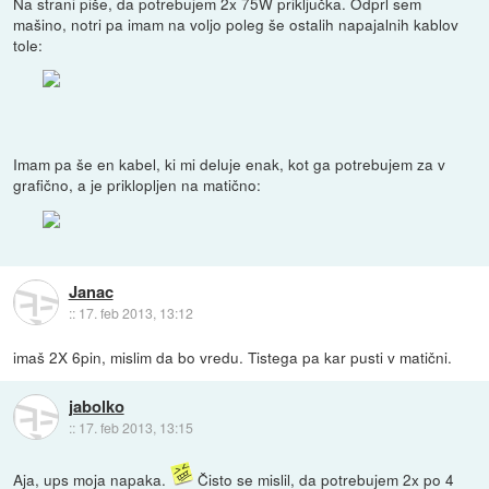
Na strani piše, da potrebujem 2x 75W priključka. Odprl sem
mašino, notri pa imam na voljo poleg še ostalih napajalnih kablov
tole:
Imam pa še en kabel, ki mi deluje enak, kot ga potrebujem za v
grafično, a je priklopljen na matično:
Janac
::
17. feb 2013, 13:12
imaš 2X 6pin, mislim da bo vredu. Tistega pa kar pusti v matični.
jabolko
::
17. feb 2013, 13:15
Aja, ups moja napaka.
Čisto se mislil, da potrebujem 2x po 4