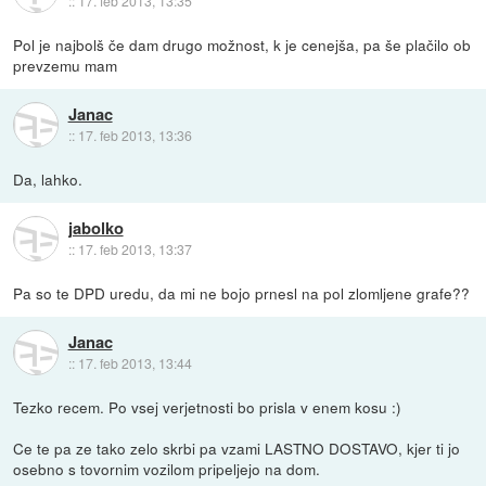
::
17. feb 2013, 13:35
Pol je najbolš če dam drugo možnost, k je cenejša, pa še plačilo ob
prevzemu mam
Janac
::
17. feb 2013, 13:36
Da, lahko.
jabolko
::
17. feb 2013, 13:37
Pa so te DPD uredu, da mi ne bojo prnesl na pol zlomljene grafe??
Janac
::
17. feb 2013, 13:44
Tezko recem. Po vsej verjetnosti bo prisla v enem kosu :)
Ce te pa ze tako zelo skrbi pa vzami LASTNO DOSTAVO, kjer ti jo
osebno s tovornim vozilom pripeljejo na dom.