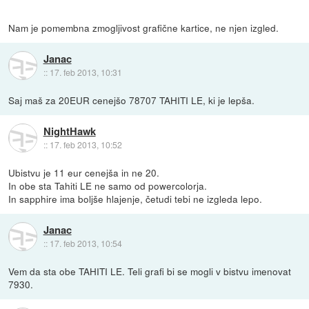
Nam je pomembna zmogljivost grafične kartice, ne njen izgled.
Janac
::
17. feb 2013, 10:31
Saj maš za 20EUR cenejšo 78707 TAHITI LE, ki je lepša.
NightHawk
::
17. feb 2013, 10:52
Ubistvu je 11 eur cenejša in ne 20.
In obe sta Tahiti LE ne samo od powercolorja.
In sapphire ima boljše hlajenje, četudi tebi ne izgleda lepo.
Janac
::
17. feb 2013, 10:54
Vem da sta obe TAHITI LE. Teli grafi bi se mogli v bistvu imenovat
7930.