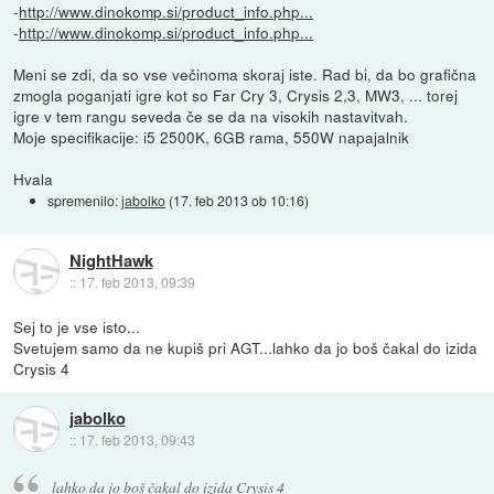
-
http://www.dinokomp.si/product_info.php...
-
http://www.dinokomp.si/product_info.php...
Meni se zdi, da so vse večinoma skoraj iste. Rad bi, da bo grafična
zmogla poganjati igre kot so Far Cry 3, Crysis 2,3, MW3, ... torej
igre v tem rangu seveda če se da na visokih nastavitvah.
Moje specifikacije: i5 2500K, 6GB rama, 550W napajalnik
Hvala
spremenilo:
jabolko
(
17. feb 2013 ob 10:16
)
NightHawk
::
17. feb 2013, 09:39
Sej to je vse isto...
Svetujem samo da ne kupiš pri AGT...lahko da jo boš čakal do izida
Crysis 4
jabolko
::
17. feb 2013, 09:43
lahko da jo boš čakal do izida Crysis 4