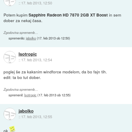
::
17. feb 2013, 12:50
Potem kupim
in sem
Sapphire Radeon HD 7870 2GB XT Boost
dober za nekaj časa.
Zgodovina sprememb…
spremenilo:
jabolko
(
17. feb 2013 ob 12:50
)
Isotropic
::
17. feb 2013, 12:54
poglej še za kaksnim windforce modelom, da bo fajn tih.
edit: ta bo tut dober.
Zgodovina sprememb…
spremenil:
Isotropic
(
17. feb 2013 ob 12:55
)
jabolko
::
17. feb 2013, 12:55
ok