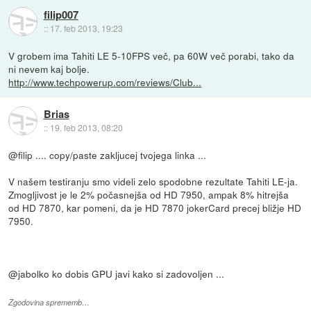
filip007
::
17. feb 2013, 19:23
V grobem ima Tahiti LE 5-10FPS več, pa 60W več porabi, tako da
ni nevem kaj bolje.
http://www.techpowerup.com/reviews/Club...
Brias
::
19. feb 2013, 08:20
@filip .... copy/paste zakljucej tvojega linka ...
V našem testiranju smo videli zelo spodobne rezultate Tahiti LE-ja.
Zmogljivost je le 2% počasnejša od HD 7950, ampak 8% hitrejša
od HD 7870, kar pomeni, da je HD 7870 jokerCard precej bližje HD
7950.
@jabolko ko dobis GPU javi kako si zadovoljen ...
Zgodovina sprememb…