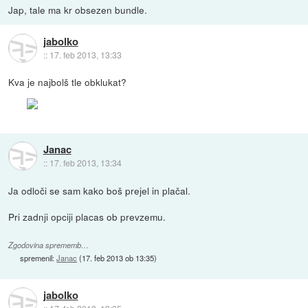
Jap, tale ma kr obsezen bundle.
jabolko
::
17. feb 2013, 13:33
Kva je najbolš tle obklukat?
Janac
::
17. feb 2013, 13:34
Ja odloči se sam kako boš prejel in plačal.
Pri zadnji opciji placas ob prevzemu.
Zgodovina sprememb…
spremenil:
Janac
(
17. feb 2013 ob 13:35
)
jabolko