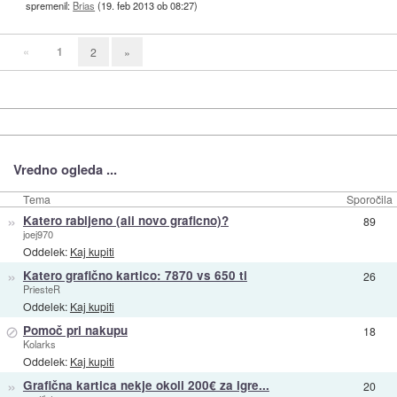
spremenil:
Brias
(
19. feb 2013 ob 08:27
)
«
1
2
»
Vredno ogleda ...
Tema
Sporočila
»
Katero rabljeno (ali novo graficno)?
89
joej970
Oddelek:
Kaj kupiti
»
Katero grafično kartico: 7870 vs 650 ti
26
PriesteR
Oddelek:
Kaj kupiti
⊘
Pomoč pri nakupu
18
Kolarks
Oddelek:
Kaj kupiti
»
Grafična kartica nekje okoli 200€ za igre...
20