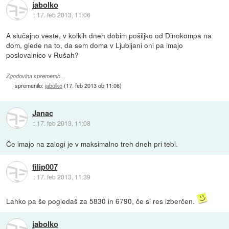
jabolko
::
17. feb 2013, 11:06
A slučajno veste, v kolkih dneh dobim pošiljko od Dinokompa na
dom, glede na to, da sem doma v Ljubljani oni pa imajo
poslovalnico v Rušah?
Zgodovina sprememb…
spremenilo:
jabolko
(
17. feb 2013 ob 11:06
)
Janac
::
17. feb 2013, 11:08
Če imajo na zalogi je v maksimalno treh dneh pri tebi.
filip007
::
17. feb 2013, 11:39
Lahko pa še pogledaš za 5830 in 6790, če si res izberčen.
jabolko