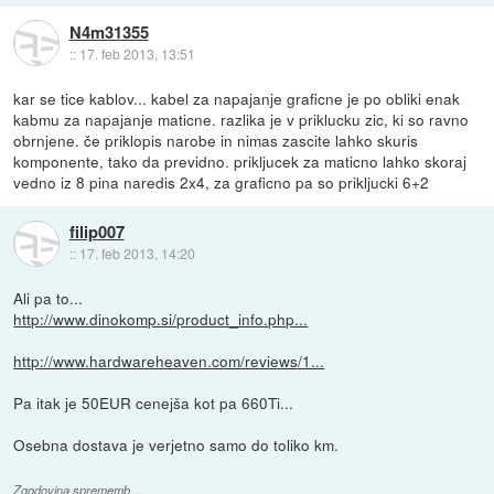
N4m31355
::
17. feb 2013, 13:51
kar se tice kablov... kabel za napajanje graficne je po obliki enak
kabmu za napajanje maticne. razlika je v priklucku zic, ki so ravno
obrnjene. če priklopis narobe in nimas zascite lahko skuris
komponente, tako da previdno. prikljucek za maticno lahko skoraj
vedno iz 8 pina naredis 2x4, za graficno pa so prikljucki 6+2
filip007
::
17. feb 2013, 14:20
Ali pa to...
http://www.dinokomp.si/product_info.php...
http://www.hardwareheaven.com/reviews/1...
Pa itak je 50EUR cenejša kot pa 660Ti...
Osebna dostava je verjetno samo do toliko km.
Zgodovina sprememb…