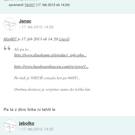
spremenil:
filip007
(
17. feb 2013 ob 14:24
)
Janac
::
17. feb 2013, 14:29
filip007
je
17. feb 2013 ob 14:20
izjavil
:
Ali pa to...
http://www.dinokomp.si/product_info.php...
http://www.hardwareheaven.com/reviews/1...
Pa itak je 50EUR cenejša kot pa 660Ti...
Osebna dostava je verjetno samo do toliko km.
Pa ta z dino linka ni tahiti le
jabolko
::
17. feb 2013, 14:32