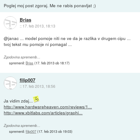
Poglej moj post zgoraj. Me ne rabis ponavljat ;)
Brias
::
17. feb 2013, 18:13
@janac ... model pomoje niti ne ve da je razlika v drugem cipu ...
tvoj tekst mu pomoje ni pomagal ...
Zgodovina sprememb…
spremenil:
Brias
(
17. feb 2013 ob 18:17
)
filip007
::
17. feb 2013, 18:56
Ja vidim zdaj...
http://www.hardwareheaven.com/reviews/1...
http://www.xbitlabs.com/articles/graphi...
Zgodovina sprememb…
spremenil:
filip007
(
17. feb 2013 ob 19:03
)