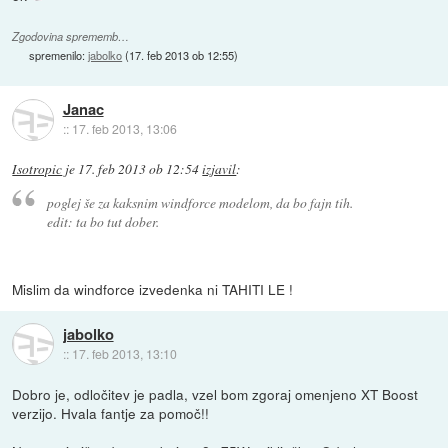
Zgodovina sprememb…
spremenilo:
jabolko
(
17. feb 2013 ob 12:55
)
Janac
::
17. feb 2013, 13:06
Isotropic
je
17. feb 2013 ob 12:54
izjavil
:
poglej še za kaksnim windforce modelom, da bo fajn tih.
edit: ta bo tut dober.
Mislim da windforce izvedenka ni TAHITI LE !
jabolko
::
17. feb 2013, 13:10
Dobro je, odločitev je padla, vzel bom zgoraj omenjeno XT Boost
verzijo. Hvala fantje za pomoč!!