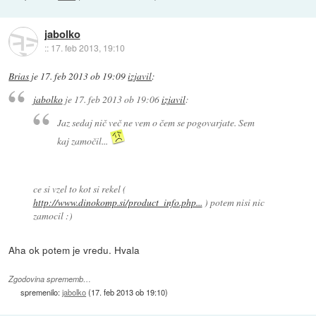
jabolko
::
17. feb 2013, 19:10
Brias
je
17. feb 2013 ob 19:09
izjavil
:
jabolko
je
17. feb 2013 ob 19:06
izjavil
:
Jaz sedaj nič več ne vem o čem se pogovarjate. Sem
kaj zamočil...
ce si vzel to kot si rekel (
http://www.dinokomp.si/product_info.php...
) potem nisi nic
zamocil :)
Aha ok potem je vredu. Hvala
Zgodovina sprememb…
spremenilo:
jabolko
(
17. feb 2013 ob 19:10
)