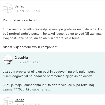
Janac
::
4. apr 2013, 22:23
Prvo preberi celo temo!
OP je res na začetku razmišljal o nakupu grafe za manj denarja, ko
boš prebral zadnje poste ti bo takoj jasno, da ga to več NE zanima.
Tvoj post kaže na to, da sploh nisi prebral cele teme.
Nisem nikjer omenil tvojih komponent...
2loud4u
::
4. apr 2013, 22:27
Jaz sem prebral originalen post in odgovoril na originalen post,
nisem odgovarjal na nadaljne spremembe njegovih odločitev.
6850 je moja komponenta in ti to dobro veš, če bi pa rekel naj
vzame 7770, bi bilo super ane...
Janac
::
4. apr 2013, 22:29