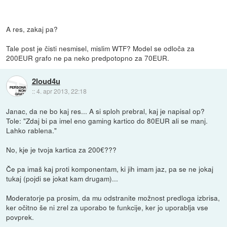
A res, zakaj pa?
Tale post je čisti nesmisel, mislim WTF? Model se odloča za
200EUR grafo ne pa neko predpotopno za 70EUR.
2loud4u
::
4. apr 2013, 22:18
Janac, da ne bo kaj res... A si sploh prebral, kaj je napisal op?
Tole: "Zdaj bi pa imel eno gaming kartico do 80EUR ali se manj.
Lahko rablena."
No, kje je tvoja kartica za 200€???
Če pa imaš kaj proti komponentam, ki jih imam jaz, pa se ne jokaj
tukaj (pojdi se jokat kam drugam)...
Moderatorje pa prosim, da mu odstranite možnost predloga izbrisa,
ker očitno še ni zrel za uporabo te funkcije, ker jo uporablja vse
povprek.