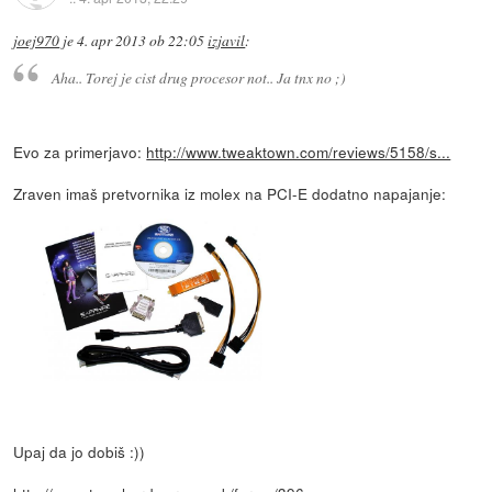
joej970
je
4. apr 2013 ob 22:05
izjavil
:
Aha.. Torej je cist drug procesor not.. Ja tnx no ;)
Evo za primerjavo:
http://www.tweaktown.com/reviews/5158/s...
Zraven imaš pretvornika iz molex na PCI-E dodatno napajanje:
Upaj da jo dobiš :))