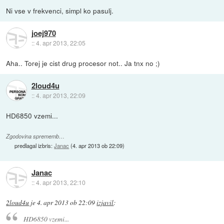
Ni vse v frekvenci, simpl ko pasulj.
joej970
::
4. apr 2013, 22:05
Aha.. Torej je cist drug procesor not.. Ja tnx no ;)
2loud4u
::
4. apr 2013, 22:09
HD6850 vzemi...
Zgodovina sprememb…
predlagal izbris:
Janac
(
4. apr 2013 ob 22:09
)
Janac
::
4. apr 2013, 22:10
2loud4u
je
4. apr 2013 ob 22:09
izjavil
:
HD6850 vzemi...