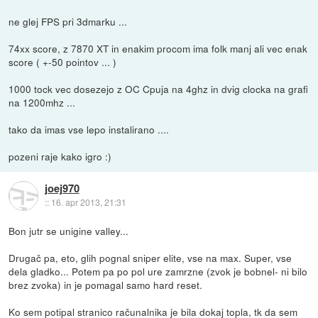
ne glej FPS pri 3dmarku ...
74xx score, z 7870 XT in enakim procom ima folk manj ali vec enak
score ( +-50 pointov ... )
1000 tock vec dosezejo z OC Cpuja na 4ghz in dvig clocka na grafi
na 1200mhz ...
tako da imas vse lepo instalirano ....
pozeni raje kako igro :)
joej970
::
16. apr 2013, 21:31
Bon jutr se unigine valley...
Drugač pa, eto, glih pognal sniper elite, vse na max. Super, vse
dela gladko... Potem pa po pol ure zamrzne (zvok je bobnel- ni bilo
brez zvoka) in je pomagal samo hard reset.
Ko sem potipal stranico računalnika je bila dokaj topla, tk da sem