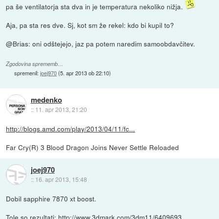
pa še ventilatorja sta dva in je temperatura nekoliko nižja.
Aja, pa sta res dve. Sj, kot sm že rekel: kdo bi kupil to?
@Brias: oni odštejejo, jaz pa potem naredim samoobdavčitev.
Zgodovina sprememb…
spremenil:
joej970
(
5. apr 2013 ob 22:10
)
medenko
::
11. apr 2013, 21:20
http://blogs.amd.com/play/2013/04/11/fc...
Far Cry(R) 3 Blood Dragon Joins Never Settle Reloaded
joej970
::
16. apr 2013, 15:48
Dobil sapphire 7870 xt boost.
Tole so rezultati:
http://www.3dmark.com/3dm11/6409693