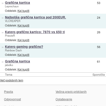
»
Grafična kartica
53
Leprechaun
Oddelek:
Kaj kupiti
»
Najboljša grafična kartica pod 200EUR.
24
VLCREAPER
Oddelek:
Kaj kupiti
»
Katero grafično kartico: 7870 vs 650 ti
26
PriesteR
Oddelek:
Kaj kupiti
»
Katero gaming grafično?
56
Rainbow Dash
Oddelek:
Kaj kupiti
»
Grafična kartica
61
jabolko
Oddelek:
Kaj kupiti
Tema
Sporočila
Več podobnih tem
Pravila
Večina pravic pridržanih
Odgovornost
Oglaševanje