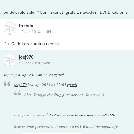
bo delovalo sploh? bom izkoristil grafo z navadnim DVI-D kablom?
freesty
::
5. apr 2013, 11:54
Da. Ce bi bilo obratno nebi slo..
joej970
::
5. apr 2013, 14:35
Janac
je
4. apr 2013 ob 22:29
izjavil
:
joej970
je
4. apr 2013 ob 22:05
izjavil
:
Aha.. Torej je cist drug procesor not.. Ja tnx no ;)
Evo za primerjavo:
http://www.tweaktown.com/reviews/5158/s...
Zraven imaš pretvornika iz molex na PCI-E dodatno napajanje: