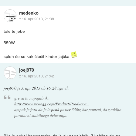
medenko
::
16. apr 2013, 21:38
tole te jebe
550W
sploh če so kak čipšit kinder jajčka
joej970
::
16. apr 2013, 21:42
joej970
je
3. apr 2013 ob 16:28
izjavil
:
gre za ta napajalnik:
http://www.newegg.com/Product/Product.a...
ampak je fora da je le
peak power
550w, kar pomeni, da z takšno
porabo ni stabilnega delovanja.
Bilo je nekaj komentarjev da je ok napajalnik. Z kakšno drugo