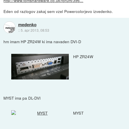
http://www.tomshardware.co.uk/forum/396...
Eden od razlogov zakaj sem vzel Powercolorjevo izvedenko.
medenko
::
5. apr 2013, 08:53
hm imam HP ZR24W ki ima navaden DVI-D
HP ZR24W
MYST ima pa DL-DVI
MYST