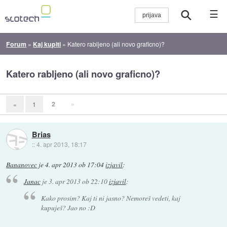
☰
Forum
»
Kaj kupiti
»
Katero rabljeno (ali novo graficno)?
Katero rabljeno (ali novo graficno)?
2
»
«
1
Brias
::
4. apr 2013, 18:17
Bananovec
je
4. apr 2013 ob 17:04
izjavil
:
Janac
je
3. apr 2013 ob 22:10
izjavil
:
Kako prosim? Kaj ti ni jasno? Nemoreš vedeti, kaj
kupuješ? Jao no :D