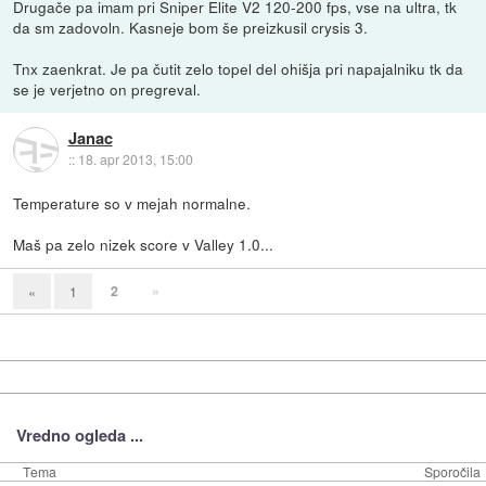
Drugače pa imam pri Sniper Elite V2 120-200 fps, vse na ultra, tk
da sm zadovoln. Kasneje bom še preizkusil crysis 3.
Tnx zaenkrat. Je pa čutit zelo topel del ohišja pri napajalniku tk da
se je verjetno on pregreval.
Janac
::
18. apr 2013, 15:00
Temperature so v mejah normalne.
Maš pa zelo nizek score v Valley 1.0...
2
»
«
1
Vredno ogleda ...
Tema
Sporočila