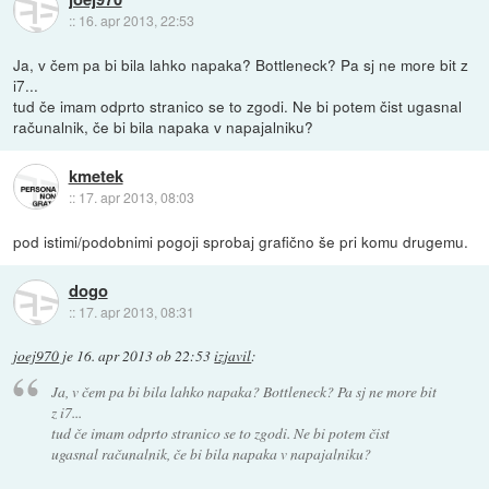
::
16. apr 2013, 22:53
Ja, v čem pa bi bila lahko napaka? Bottleneck? Pa sj ne more bit z
i7...
tud če imam odprto stranico se to zgodi. Ne bi potem čist ugasnal
računalnik, če bi bila napaka v napajalniku?
kmetek
::
17. apr 2013, 08:03
pod istimi/podobnimi pogoji sprobaj grafično še pri komu drugemu.
dogo
::
17. apr 2013, 08:31
joej970
je
16. apr 2013 ob 22:53
izjavil
:
Ja, v čem pa bi bila lahko napaka? Bottleneck? Pa sj ne more bit
z i7...
tud če imam odprto stranico se to zgodi. Ne bi potem čist
ugasnal računalnik, če bi bila napaka v napajalniku?