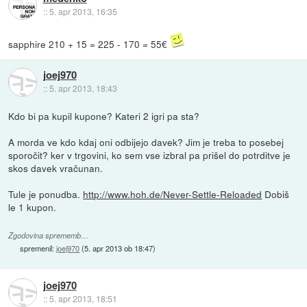
::
5. apr 2013, 16:35
sapphire 210 + 15 = 225 - 170 = 55€
joej970
::
5. apr 2013, 18:43
Kdo bi pa kupil kupone? Kateri 2 igri pa sta?
A morda ve kdo kdaj oni odbijejo davek? Jim je treba to posebej
sporočit? ker v trgovini, ko sem vse izbral pa prišel do potrditve je
skos davek vračunan.
Tule je ponudba.
http://www.hoh.de/Never-Settle-Reloaded
Dobiš
le 1 kupon.
Zgodovina sprememb…
spremenil:
joej970
(
5. apr 2013 ob 18:47
)
joej970
::
5. apr 2013, 18:51