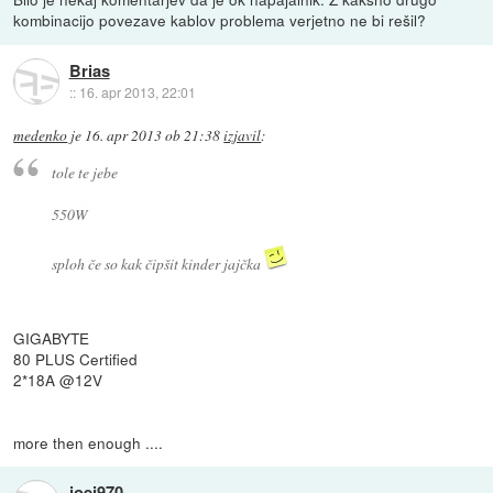
kombinacijo povezave kablov problema verjetno ne bi rešil?
Brias
::
16. apr 2013, 22:01
medenko
je
16. apr 2013 ob 21:38
izjavil
:
tole te jebe
550W
sploh če so kak čipšit kinder jajčka
GIGABYTE
80 PLUS Certified
2*18A @12V
more then enough ....
joej970