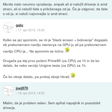
Morda malo neumno vprašanje, ampak ali si naložil driverje iz amd
strani, ali si naložil tiste s priloženega cd-ja. Če je odgovor, da tiste
s cd-ja, si naloži najnovejše iz amd strani.
galu
::
17. apr 2013, 15:03
Kolko se jaz spomnim, se mi je "black screen + bobnenje" dogajalo
ob prekomernem navitju memorya na GPU-ju ali pa prekomernem
navitju CPU-ja... Ne spomnim se točno.
Drugače pa daj prvo poženi Prime95 (za CPU) za 1h in če bo
delalo, še neko verzijo Unigine testa (za GPU) za 1h.
Če bo oboje delalo, pa probaj oboje hkrati.
joej970
::
18. apr 2013, 14:55
Mislim, da je problem rešen. Sem spihal napajlnik in posodobil
driverje.