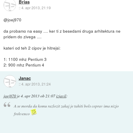
Brias
::
4. apr 2013, 21:19
@joej970
da probamo na easy .... ker ti z besedami druga arhitektura ne
pridem do zivega ....
kateri od teh 2 cipov je hitrejsi:
1: 1100 mhz Pentium 3
2: 900 mhz Pentium 4
Janac
::
4. apr 2013, 21:24
joej970
je
4. apr 2013 ob 21:07
izjavil
:
A se morda da komu razlozit zakaj je tahiti bols ceprav ima nizjo
frekvenco