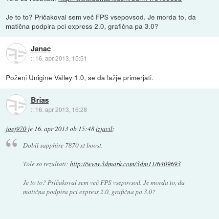
Je to to? Pričakoval sem več FPS vsepovsod. Je morda to, da
matična podpira pci express 2.0, grafična pa 3.0?
Janac
::
16. apr 2013, 15:51
Poženi Unigine Valley 1.0, se da lažje primerjati.
Brias
::
16. apr 2013, 16:28
joej970
je
16. apr 2013 ob 15:48
izjavil
:
Dobil sapphire 7870 xt boost.
Tole so rezultati:
http://www.3dmark.com/3dm11/6409693
Je to to? Pričakoval sem več FPS vsepovsod. Je morda to, da
matična podpira pci express 2.0, grafična pa 3.0?