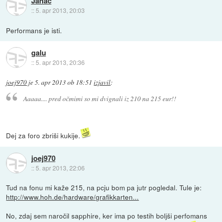
Janac
::
5. apr 2013, 20:03
Performans je isti.
galu
::
5. apr 2013, 20:36
joej970
je
5. apr 2013 ob 18:51
izjavil
:
Aaaaa.... pred očmimi so mi dvignali iz 210 na 215 eur!!
Dej za foro zbriši kukije.
joej970
::
5. apr 2013, 22:06
Tud na fonu mi kaže 215, na pcju bom pa jutr pogledal. Tule je:
http://www.hoh.de/hardware/grafikkarten...
No, zdaj sem naročil sapphire, ker ima po testih boljši perfomans