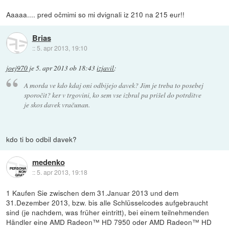
Aaaaa.... pred očmimi so mi dvignali iz 210 na 215 eur!!
Brias
::
5. apr 2013, 19:10
joej970
je
5. apr 2013 ob 18:43
izjavil
:
A morda ve kdo kdaj oni odbijejo davek? Jim je treba to posebej
sporočit? ker v trgovini, ko sem vse izbral pa prišel do potrditve
je skos davek vračunan.
kdo ti bo odbil davek?
medenko
::
5. apr 2013, 19:18
1 Kaufen Sie zwischen dem 31.Januar 2013 und dem
31.Dezember 2013, bzw. bis alle Schlüsselcodes aufgebraucht
sind (je nachdem, was früher eintritt), bei einem teilnehmenden
Händler eine AMD Radeon™ HD 7950 oder AMD Radeon™ HD