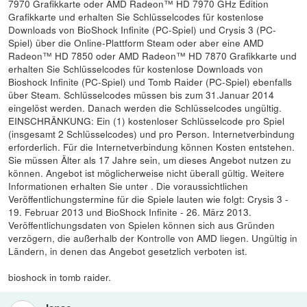
7970 Grafikkarte oder AMD Radeon™ HD 7970 GHz Edition
Grafikkarte und erhalten Sie Schlüsselcodes für kostenlose
Downloads von BioShock Infinite (PC-Spiel) und Crysis 3 (PC-
Spiel) über die Online-Plattform Steam oder aber eine AMD
Radeon™ HD 7850 oder AMD Radeon™ HD 7870 Grafikkarte und
erhalten Sie Schlüsselcodes für kostenlose Downloads von
Bioshock Infinite (PC-Spiel) und Tomb Raider (PC-Spiel) ebenfalls
über Steam. Schlüsselcodes müssen bis zum 31.Januar 2014
eingelöst werden. Danach werden die Schlüsselcodes ungültig.
EINSCHRÄNKUNG: Ein (1) kostenloser Schlüsselcode pro Spiel
(insgesamt 2 Schlüsselcodes) und pro Person. Internetverbindung
erforderlich. Für die Internetverbindung können Kosten entstehen.
Sie müssen Älter als 17 Jahre sein, um dieses Angebot nutzen zu
können. Angebot ist möglicherweise nicht überall gültig. Weitere
Informationen erhalten Sie unter . Die voraussichtlichen
Veröffentlichungstermine für die Spiele lauten wie folgt: Crysis 3 -
19. Februar 2013 und BioShock Infinite - 26. März 2013.
Veröffentlichungsdaten von Spielen können sich aus Gründen
verzögern, die außerhalb der Kontrolle von AMD liegen. Ungültig in
Ländern, in denen das Angebot gesetzlich verboten ist.
bioshock in tomb raider.