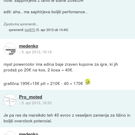
edit: aha.. ma saphirjeva boljši perfomance..
Zgodovina sprememb…
spremenil:
joej970
(
5. apr 2013 ob 14:40
)
medenko
::
5. apr 2013, 16:19
myst powercolor ima edina baje zraven kupone za igre, ki jih
prodaš po 20€ na kos, 2 kosa = 40€.
grafična 195€+15€ ptt = 210€ - 40 = 170€
Pro_moted
::
5. apr 2013, 16:33
Je pa res da marsikdo teh 40 evrov z veseljem zamenja za tišino in
boljši overclock potencial.
medenko