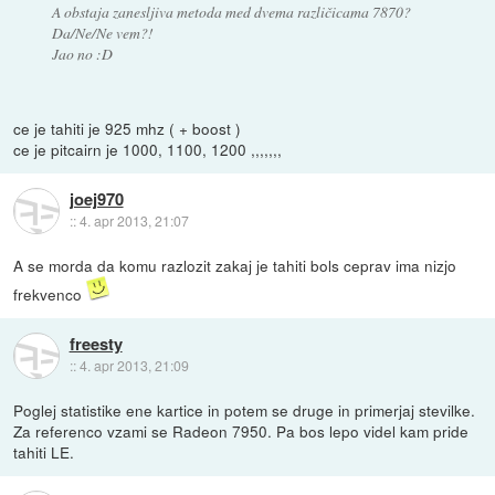
A obstaja zanesljiva metoda med dvema različicama 7870?
Da/Ne/Ne vem?!
Jao no :D
ce je tahiti je 925 mhz ( + boost )
ce je pitcairn je 1000, 1100, 1200 ,,,,,,,
joej970
::
4. apr 2013, 21:07
A se morda da komu razlozit zakaj je tahiti bols ceprav ima nizjo
frekvenco
freesty
::
4. apr 2013, 21:09
Poglej statistike ene kartice in potem se druge in primerjaj stevilke.
Za referenco vzami se Radeon 7950. Pa bos lepo videl kam pride
tahiti LE.