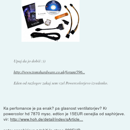
Upaj da jo dobiš :))
http://www.tomshardware.co.uk/forum/396...
Eden od razlogov zakaj sem vzel Powercolorjevo izvedenko.
Ka perfomance je pa enak? pa glasnost ventilatorjev? Kr
powercolor hd 7870 mysc. edtion je 15EUR cenejša od saphirjeve.
vir:
http://www.hoh.de/detail/index/sArticle...
note: sapphirjeva z tahiti le stane 209EUR