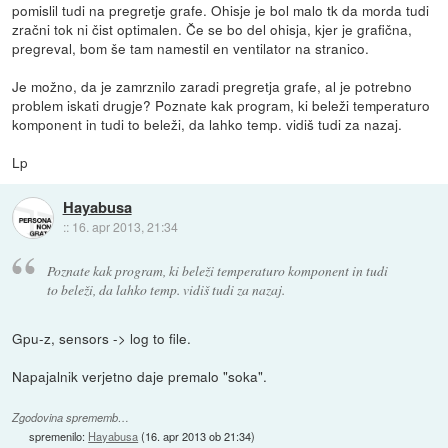
pomislil tudi na pregretje grafe. Ohisje je bol malo tk da morda tudi
zračni tok ni čist optimalen. Če se bo del ohisja, kjer je grafična,
pregreval, bom še tam namestil en ventilator na stranico.
Je možno, da je zamrznilo zaradi pregretja grafe, al je potrebno
problem iskati drugje? Poznate kak program, ki beleži temperaturo
komponent in tudi to beleži, da lahko temp. vidiš tudi za nazaj.
Lp
Hayabusa
::
16. apr 2013, 21:34
Poznate kak program, ki beleži temperaturo komponent in tudi
to beleži, da lahko temp. vidiš tudi za nazaj.
Gpu-z, sensors -> log to file.
Napajalnik verjetno daje premalo "soka".
Zgodovina sprememb…
spremenilo:
Hayabusa
(
16. apr 2013 ob 21:34
)