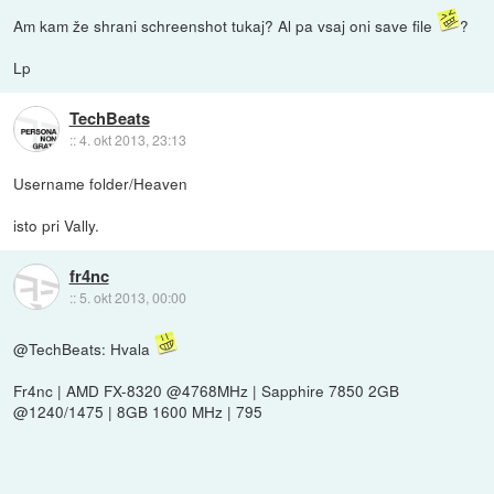
Am kam že shrani schreenshot tukaj? Al pa vsaj oni save file
?
Lp
TechBeats
::
4. okt 2013, 23:13
Username folder/Heaven
isto pri Vally.
fr4nc
::
5. okt 2013, 00:00
@TechBeats: Hvala
Fr4nc | AMD FX-8320 @4768MHz | Sapphire 7850 2GB
@1240/1475 | 8GB 1600 MHz | 795