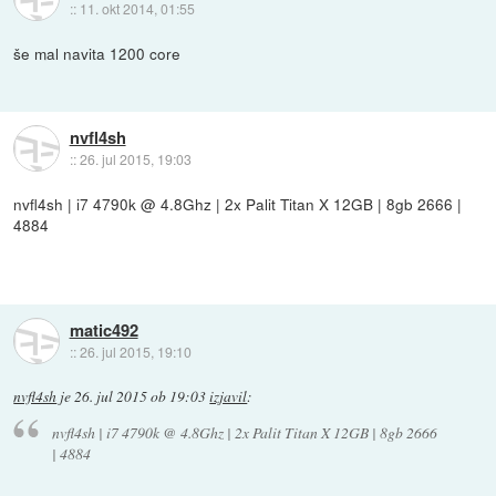
::
11. okt 2014, 01:55
še mal navita 1200 core
nvfl4sh
::
26. jul 2015, 19:03
nvfl4sh | i7 4790k @ 4.8Ghz | 2x Palit Titan X 12GB | 8gb 2666 |
4884
matic492
::
26. jul 2015, 19:10
nvfl4sh
je
26. jul 2015 ob 19:03
izjavil
:
nvfl4sh | i7 4790k @ 4.8Ghz | 2x Palit Titan X 12GB | 8gb 2666
| 4884