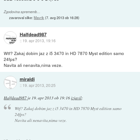
Zgodovina sprememb…
zavaroval slike:
Mavrik
(
7. avg 2013 ob 16:28
)
Halfdead987
::
19. apr 2013, 19:16
Wtf? Zakaj dobim jaz z i5 3470 in HD 7870 Myst edition samo
24fps?
Navita ali nenavita,nima veze.
miraldi
::
19. apr 2013, 20:25
Halfdead987
je
19. apr 2013 ob 19:16
izjavil
:
Wtf? Zakaj dobim jaz z i5 3470 in HD 7870 Myst edition samo
24fps?
Navita ali nenavita,nima veze.