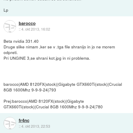
Lp
barocco
::
4. okt 2013, 16:02
Beta nvidia 331.40
Druge slike nimam ,ker se v .tga file shranijo in jo ne morem
odpreti.
Pri UNGINE 3,se shrani kot.jpg in ni problema.
barocco|AMD 8120FX(stock)|Gigabyte GTX660Ti(stock)|Crucial
8GB 1600Mhz 9-9-9-24|793
Prej:barocco|AMD 8120FX(stock)|Gigabyte
GTX660Ti(stock)|Crucial 8GB 1600Mhz 9-9-9-24|780
fr4nc
::
4. okt 2013, 22:53