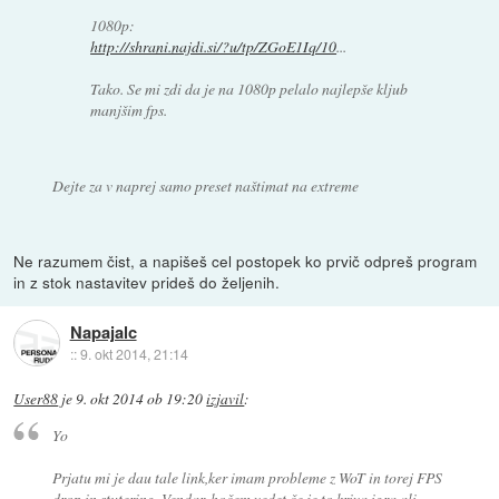
1080p:
http://shrani.najdi.si/?u/tp/ZGoE1Iq/10
...
Tako. Se mi zdi da je na 1080p pelalo najlepše kljub
manjšim fps.
Dejte za v naprej samo preset naštimat na extreme
Ne razumem čist, a napišeš cel postopek ko prvič odpreš program
in z stok nastavitev prideš do željenih.
Napajalc
::
9. okt 2014, 21:14
User88
je
9. okt 2014 ob 19:20
izjavil
:
Yo
Prjatu mi je dau tale link,ker imam probleme z WoT in torej FPS
drop in stutering. Vendar, hočem vedet če je to kriva igra ali