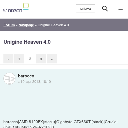
☰
Forum
»
Navijanje
»
Unigine Heaven 4.0
Unigine Heaven 4.0
2
«
1
3
»
barocco
::
19. apr 2013, 18:10
barocco|AMD 8120FX(stock)|Gigabyte GTX660Ti(stock)|Crucial
8GB 1600Mhz 9-9-9-24|780