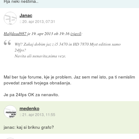
Hja neki neštima..
Janac
::
20. apr 2013, 07:31
Halfdead987
je
19. apr 2013 ob 19:16
izjavil
:
Wtf? Zakaj dobim jaz z i5 3470 in HD 7870 Myst edition samo
24fps?
Navita ali nenavita,nima veze.
Mal ber tuje forume, kje je problem. Jaz sem mel isto, pa ti nemislim
povedat zaradi tvojega obnašanja.
Je pa 24fps OK za nenavito.
medenko
::
21. apr 2013, 11:55
janac: kaj si briknu grafo?