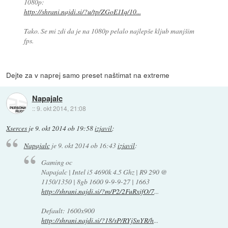
1080p:
http://shrani.najdi.si/?u/tp/ZGoE1Iq/10...
Tako. Se mi zdi da je na 1080p pelalo najlepše kljub manjšim
fps.
Dejte za v naprej samo preset naštimat na extreme
Napajalc
::
9. okt 2014, 21:08
Xserces
je
9. okt 2014 ob 19:58
izjavil
:
Napajalc
je
9. okt 2014 ob 16:43
izjavil
:
Gaming oc
Napajalc | Intel i5 4690k 4.5 Ghz | R9 290 @
1150/1350 | 8gb 1600 9-9-9-27 | 1663
http://shrani.najdi.si/?m/P2/2FuRxifO/7
...
Default: 1600x900
http://shrani.najdi.si/?18/sP/RYjSnYR/h
...