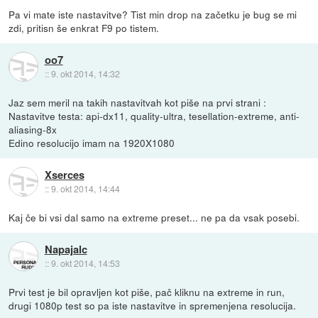
Pa vi mate iste nastavitve? Tist min drop na začetku je bug se mi
zdi, pritisn še enkrat F9 po tistem.
oo7
::
9. okt 2014, 14:32
Jaz sem meril na takih nastavitvah kot piše na prvi strani :
Nastavitve testa: api-dx11, quality-ultra, tesellation-extreme, anti-
aliasing-8x
Edino resolucijo imam na 1920X1080
Xserces
::
9. okt 2014, 14:44
Kaj če bi vsi dal samo na extreme preset... ne pa da vsak posebi.
Napajalc
::
9. okt 2014, 14:53
Prvi test je bil opravljen kot piše, pač kliknu na extreme in run,
drugi 1080p test so pa iste nastavitve in spremenjena resolucija.