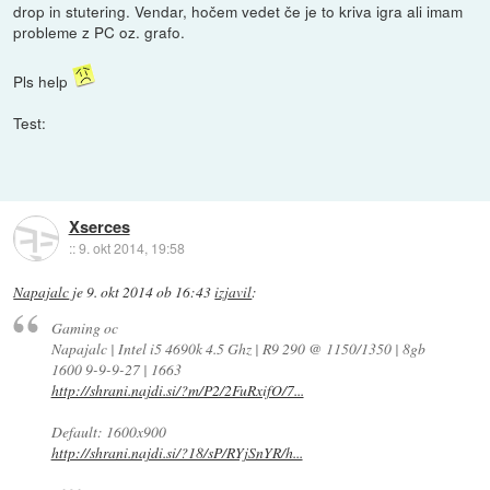
drop in stutering. Vendar, hočem vedet če je to kriva igra ali imam
probleme z PC oz. grafo.
Pls help
Test:
Xserces
::
9. okt 2014, 19:58
Napajalc
je
9. okt 2014 ob 16:43
izjavil
:
Gaming oc
Napajalc | Intel i5 4690k 4.5 Ghz | R9 290 @ 1150/1350 | 8gb
1600 9-9-9-27 | 1663
http://shrani.najdi.si/?m/P2/2FuRxifO/7...
Default: 1600x900
http://shrani.najdi.si/?18/sP/RYjSnYR/h...