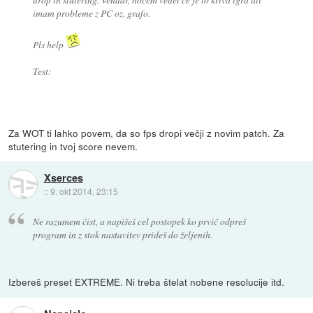
imam probleme z PC oz. grafo.
Pls help
Test:
Za WOT ti lahko povem, da so fps dropi večji z novim patch. Za
stutering in tvoj score nevem.
Xserces
::
9. okt 2014, 23:15
Ne razumem čist, a napišeš cel postopek ko prvič odpreš
program in z stok nastavitev prideš do željenih.
Izbereš preset EXTREME. Ni treba štelat nobene resolucije itd.