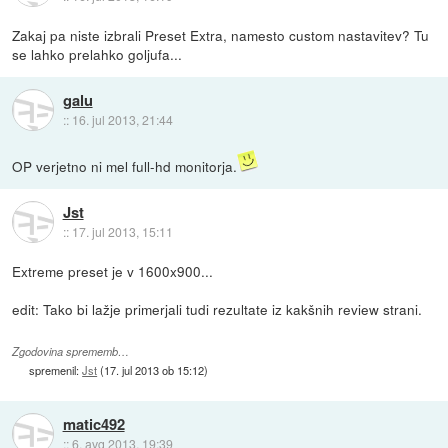
Zakaj pa niste izbrali Preset Extra, namesto custom nastavitev? Tu
se lahko prelahko goljufa...
galu
::
16. jul 2013, 21:44
OP verjetno ni mel full-hd monitorja.
Jst
::
17. jul 2013, 15:11
Extreme preset je v 1600x900...
edit: Tako bi lažje primerjali tudi rezultate iz kakšnih review strani.
Zgodovina sprememb…
spremenil:
Jst
(
17. jul 2013 ob 15:12
)
matic492
::
6. avg 2013, 19:39