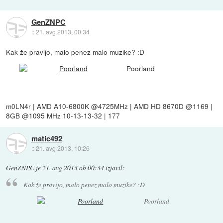
GenZNPC
::
21. avg 2013, 00:34
Kak že pravijo, malo penez malo muzike? :D
Poorland
m0LN4r | AMD A10-6800K @4725MHz | AMD HD 8670D @1169 |
8GB @1095 MHz 10-13-13-32 | 177
matic492
::
21. avg 2013, 10:26
GenZNPC
je
21. avg 2013 ob 00:34
izjavil
:
Kak že pravijo, malo penez malo muzike? :D
Poorland