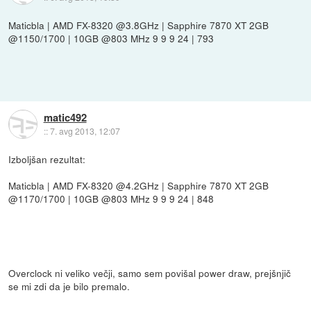
Maticbla | AMD FX-8320 @3.8GHz | Sapphire 7870 XT 2GB
@1150/1700 | 10GB @803 MHz 9 9 9 24 | 793
matic492
::
7. avg 2013, 12:07
Izboljšan rezultat:
Maticbla | AMD FX-8320 @4.2GHz | Sapphire 7870 XT 2GB
@1170/1700 | 10GB @803 MHz 9 9 9 24 | 848
Overclock ni veliko večji, samo sem povišal power draw, prejšnjič
se mi zdi da je bilo premalo.