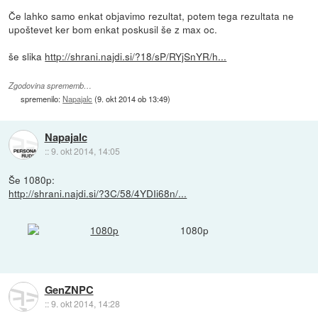
Če lahko samo enkat objavimo rezultat, potem tega rezultata ne
upoštevet ker bom enkat poskusil še z max oc.
še slika
http://shrani.najdi.si/?18/sP/RYjSnYR/h...
Zgodovina sprememb…
spremenilo:
Napajalc
(
9. okt 2014 ob 13:49
)
Napajalc
::
9. okt 2014, 14:05
Še 1080p:
http://shrani.najdi.si/?3C/58/4YDIi68n/...
1080p
GenZNPC
::
9. okt 2014, 14:28