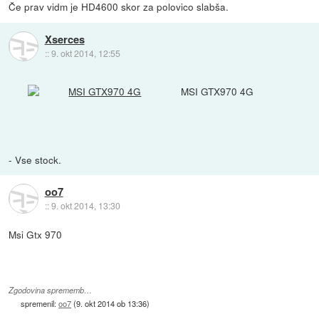
Če prav vidm je HD4600 skor za polovico slabša.
Xserces
::
9. okt 2014, 12:55
MSI GTX970 4G
- Vse stock.
oo7
::
9. okt 2014, 13:30
Msi Gtx 970
Zgodovina sprememb…
spremenil:
oo7
(
9. okt 2014 ob 13:36
)