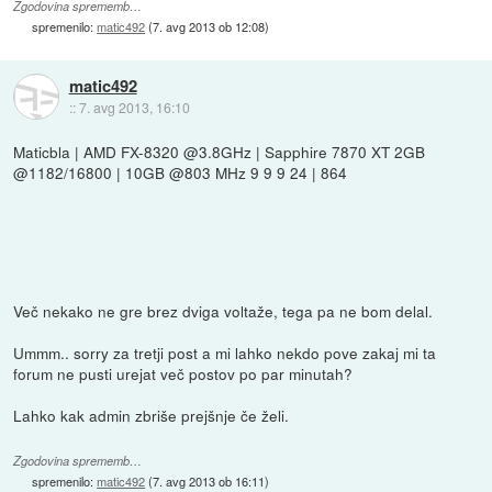
Zgodovina sprememb…
spremenilo:
matic492
(
7. avg 2013 ob 12:08
)
matic492
::
7. avg 2013, 16:10
Maticbla | AMD FX-8320 @3.8GHz | Sapphire 7870 XT 2GB
@1182/16800 | 10GB @803 MHz 9 9 9 24 | 864
Več nekako ne gre brez dviga voltaže, tega pa ne bom delal.
Ummm.. sorry za tretji post a mi lahko nekdo pove zakaj mi ta
forum ne pusti urejat več postov po par minutah?
Lahko kak admin zbriše prejšnje če želi.
Zgodovina sprememb…
spremenilo:
matic492
(
7. avg 2013 ob 16:11
)