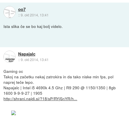
oo7
::
9. okt 2014, 13:41
Ista slika če se bo kaj bolj videlo.
Napajalc
::
9. okt 2014, 13:41
Gaming oc
Takoj na začetku nekaj zatrokira in da tako niske min fps, pol
naprej teče lepo.
Napajalc | Intel i5 4690k 4.5 Ghz | R9 290 @ 1150/1350 | 8gb
1600 9-9-9-27 | 1905
http://shrani.najdi.si/?18/sP/RYjSnYR/h...