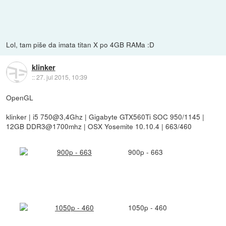
Lol, tam piše da imata titan X po 4GB RAMa :D
klinker
::
27. jul 2015, 10:39
OpenGL
klinker | i5 750@3,4Ghz | Gigabyte GTX560Ti SOC 950/1145 |
12GB DDR3@1700mhz | OSX Yosemite 10.10.4 | 663/460
900p - 663
1050p - 460