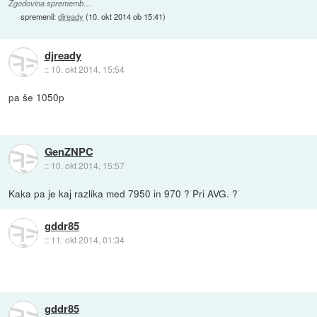
Zgodovina sprememb…
spremenil:
djready
(
10. okt 2014 ob 15:41
)
djready
::
10. okt 2014, 15:54
pa še 1050p
GenZNPC
::
10. okt 2014, 15:57
Kaka pa je kaj razlika med 7950 in 970 ? Pri AVG. ?
gddr85
::
11. okt 2014, 01:34
gddr85