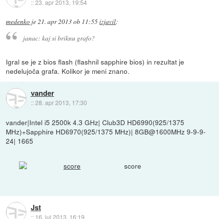
::
23. apr 2013, 19:54
medenko
je
21. apr 2013 ob 11:55
izjavil
:
janac: kaj si briknu grafo?
Igral se je z bios flash (flashnil sapphire bios) in rezultat je
nedelujoča grafa. Kolikor je meni znano.
vander
::
28. apr 2013, 17:30
vander|Intel i5 2500k 4.3 GHz| Club3D HD6990(925/1375
MHz)+Sapphire HD6970(925/1375 MHz)| 8GB@1600MHz 9-9-9-
24| 1665
score
Jst
::
16. jul 2013, 16:19