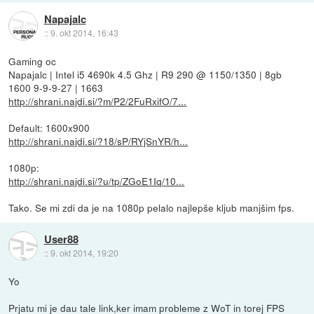
Napajalc
::
9. okt 2014, 16:43
Gaming oc
Napajalc | Intel i5 4690k 4.5 Ghz | R9 290 @ 1150/1350 | 8gb
1600 9-9-9-27 | 1663
http://shrani.najdi.si/?m/P2/2FuRxifO/7...
Default: 1600x900
http://shrani.najdi.si/?18/sP/RYjSnYR/h...
1080p:
http://shrani.najdi.si/?u/tp/ZGoE1Iq/10...
Tako. Se mi zdi da je na 1080p pelalo najlepše kljub manjšim fps.
User88
::
9. okt 2014, 19:20
Yo
Prjatu mi je dau tale link,ker imam probleme z WoT in torej FPS