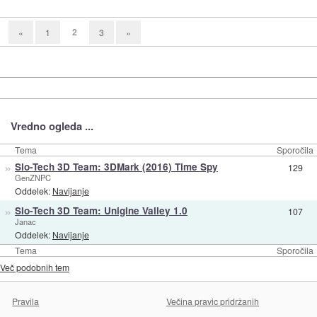
2
«
1
3
»
Vredno ogleda ...
Tema
Sporočila
»
Slo-Tech 3D Team: 3DMark (2016) Time Spy
129
GenZNPC
Oddelek:
Navijanje
»
Slo-Tech 3D Team: Unigine Valley 1.0
107
Janac
Oddelek:
Navijanje
Tema
Sporočila
Več podobnih tem
Pravila
Večina pravic pridržanih