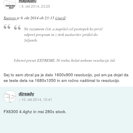
Napajalc
::
9. okt 2014, 23:25
Xserces
je
9. okt 2014 ob 23:15
izjavil
:
Ne razumem čist, a napišeš cel postopek ko prvič
odpreš program in z stok nastavitev prideš do
željenih.
Izbereš preset EXTREME. Ni treba štelat nobene resolucije itd.
Sej to sem zbral pa je dalo 1600x900 resolucijo, pol sm pa dojel da
se teste dela na 1680x1050 in sm ročno naštimal to resolucijo.
djready
::
10. okt 2014, 15:41
FX6300 4.4ghz in msi 280x stock.