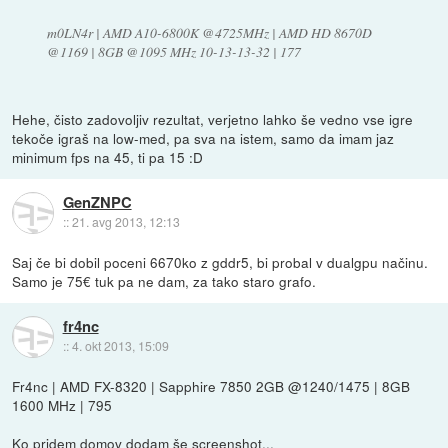
m0LN4r | AMD A10-6800K @4725MHz | AMD HD 8670D
@1169 | 8GB @1095 MHz 10-13-13-32 | 177
Hehe, čisto zadovoljiv rezultat, verjetno lahko še vedno vse igre
tekoče igraš na low-med, pa sva na istem, samo da imam jaz
minimum fps na 45, ti pa 15 :D
GenZNPC
::
21. avg 2013, 12:13
Saj če bi dobil poceni 6670ko z gddr5, bi probal v dualgpu načinu.
Samo je 75€ tuk pa ne dam, za tako staro grafo.
fr4nc
::
4. okt 2013, 15:09
Fr4nc | AMD FX-8320 | Sapphire 7850 2GB @1240/1475 | 8GB
1600 MHz | 795
Ko pridem domov dodam še screenshot...