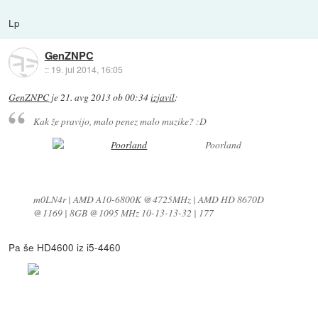
Lp
GenZNPC
::
19. jul 2014, 16:05
GenZNPC
je
21. avg 2013 ob 00:34
izjavil
:
Kak že pravijo, malo penez malo muzike? :D
Poorland
m0LN4r | AMD A10-6800K @4725MHz | AMD HD 8670D
@1169 | 8GB @1095 MHz 10-13-13-32 | 177
Pa še HD4600 iz i5-4460