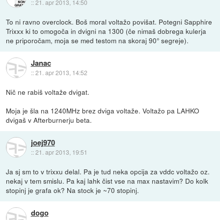
::
21. apr 2013, 14:50
To ni ravno overclock. Boš moral voltažo povišat. Potegni Sapphire
Trixxx ki to omogoča in dvigni na 1300 (če nimaš dobrega kulerja
ne priporočam, moja se med testom na skoraj 90° segreje).
Janac
::
21. apr 2013, 14:52
Nič ne rabiš voltaže dvigat.
Moja je šla na 1240MHz brez dviga voltaže. Voltažo pa LAHKO
dvigaš v Afterburnerju beta.
joej970
::
21. apr 2013, 19:51
Ja sj sm to v trixxu delal. Pa je tud neka opcija za vddc voltažo oz.
nekaj v tem smislu. Pa kaj lahk čist vse na max nastavim? Do kolk
stopinj je grafa ok? Na stock je ~70 stopinj.
dogo