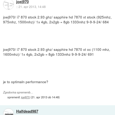
joej970
::
21. apr 2013, 14:48
joej970/ i7 870 stock 2.93 ghz/ sapphire hd 7870 xt stock (925mhz,
975mhz, 1500mhz)/ 1x 4gb, 2x2gb = 8gb 1333mhz 9-9-9-24/ 684
joej970/ i7 870 stock 2.93 ghz/ sapphire hd 7870 xt oc (1100 mhz,
1600mhz)/ 1x 4gb, 2x2gb = 8gb 1333mhz 9-9-9-24/ 691
je to optimaln performance?
Zgodovina sprememb…
spremenil:
joej970
(
21. apr 2013 ob 14:48
)
Halfdead987