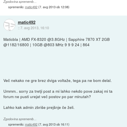
Zgodovina sprememb…
spremenilo:
matic492
(
7. avg 2013 ob 12:08
)
matic492
::
7. avg 2013, 16:10
Maticbla | AMD FX-8320 @3.8GHz | Sapphire 7870 XT 2GB
@1182/16800 | 10GB @803 MHz 9 9 9 24 | 864
Več nekako ne gre brez dviga voltaže, tega pa ne bom delal.
Ummm.. sorry za tretji post a mi lahko nekdo pove zakaj mi ta
forum ne pusti urejat več postov po par minutah?
Lahko kak admin zbriše prejšnje če želi.
Zgodovina sprememb…
spremenilo:
matic492
(
7. avg 2013 ob 16:11
)