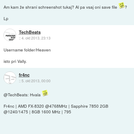
Am kam že shrani schreenshot tukaj? Al pa vsaj oni save file
?
Lp
TechBeats
::
4. okt 2013, 23:13
Username folder/Heaven
isto pri Vally.
fr4nc
::
5. okt 2013, 00:00
@TechBeats: Hvala
Fr4nc | AMD FX-8320 @4768MHz | Sapphire 7850 2GB
@1240/1475 | 8GB 1600 MHz | 795