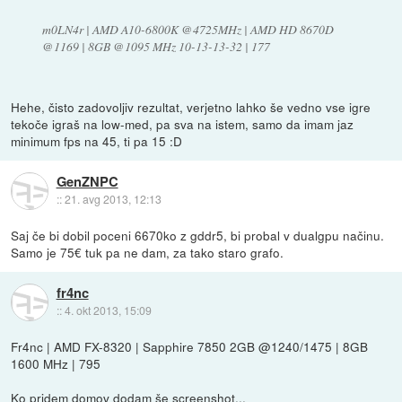
m0LN4r | AMD A10-6800K @4725MHz | AMD HD 8670D
@1169 | 8GB @1095 MHz 10-13-13-32 | 177
Hehe, čisto zadovoljiv rezultat, verjetno lahko še vedno vse igre
tekoče igraš na low-med, pa sva na istem, samo da imam jaz
minimum fps na 45, ti pa 15 :D
GenZNPC
::
21. avg 2013, 12:13
Saj če bi dobil poceni 6670ko z gddr5, bi probal v dualgpu načinu.
Samo je 75€ tuk pa ne dam, za tako staro grafo.
fr4nc
::
4. okt 2013, 15:09
Fr4nc | AMD FX-8320 | Sapphire 7850 2GB @1240/1475 | 8GB
1600 MHz | 795
Ko pridem domov dodam še screenshot...