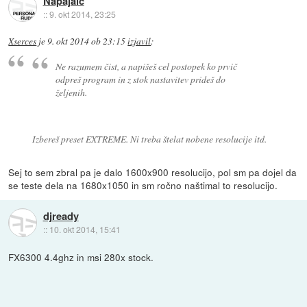
Napajalc
::
9. okt 2014, 23:25
Xserces
je
9. okt 2014 ob 23:15
izjavil
:
Ne razumem čist, a napišeš cel postopek ko prvič
odpreš program in z stok nastavitev prideš do
željenih.
Izbereš preset EXTREME. Ni treba štelat nobene resolucije itd.
Sej to sem zbral pa je dalo 1600x900 resolucijo, pol sm pa dojel da
se teste dela na 1680x1050 in sm ročno naštimal to resolucijo.
djready
::
10. okt 2014, 15:41
FX6300 4.4ghz in msi 280x stock.