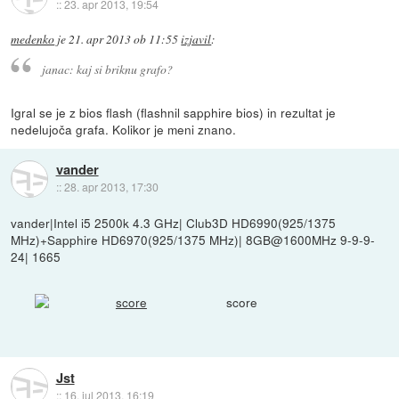
::
23. apr 2013, 19:54
medenko
je
21. apr 2013 ob 11:55
izjavil
:
janac: kaj si briknu grafo?
Igral se je z bios flash (flashnil sapphire bios) in rezultat je
nedelujoča grafa. Kolikor je meni znano.
vander
::
28. apr 2013, 17:30
vander|Intel i5 2500k 4.3 GHz| Club3D HD6990(925/1375
MHz)+Sapphire HD6970(925/1375 MHz)| 8GB@1600MHz 9-9-9-
24| 1665
score
Jst
::
16. jul 2013, 16:19