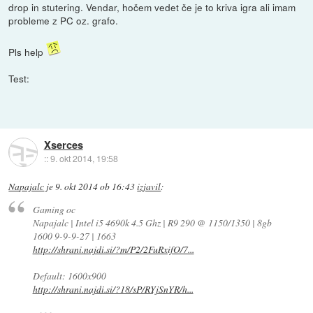
drop in stutering. Vendar, hočem vedet če je to kriva igra ali imam
probleme z PC oz. grafo.
Pls help
Test:
Xserces
::
9. okt 2014, 19:58
Napajalc
je
9. okt 2014 ob 16:43
izjavil
:
Gaming oc
Napajalc | Intel i5 4690k 4.5 Ghz | R9 290 @ 1150/1350 | 8gb
1600 9-9-9-27 | 1663
http://shrani.najdi.si/?m/P2/2FuRxifO/7...
Default: 1600x900
http://shrani.najdi.si/?18/sP/RYjSnYR/h...