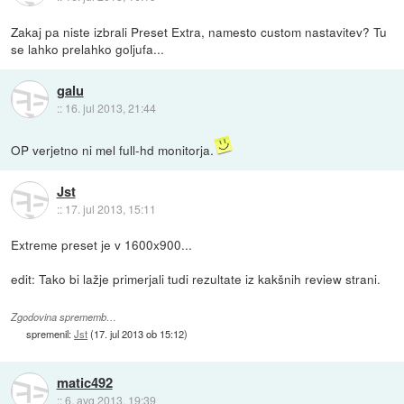
Zakaj pa niste izbrali Preset Extra, namesto custom nastavitev? Tu
se lahko prelahko goljufa...
galu
::
16. jul 2013, 21:44
OP verjetno ni mel full-hd monitorja.
Jst
::
17. jul 2013, 15:11
Extreme preset je v 1600x900...
edit: Tako bi lažje primerjali tudi rezultate iz kakšnih review strani.
Zgodovina sprememb…
spremenil:
Jst
(
17. jul 2013 ob 15:12
)
matic492
::
6. avg 2013, 19:39