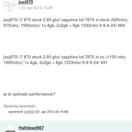
joej970
::
21. apr 2013, 14:48
joej970/ i7 870 stock 2.93 ghz/ sapphire hd 7870 xt stock (925mhz,
975mhz, 1500mhz)/ 1x 4gb, 2x2gb = 8gb 1333mhz 9-9-9-24/ 684
joej970/ i7 870 stock 2.93 ghz/ sapphire hd 7870 xt oc (1100 mhz,
1600mhz)/ 1x 4gb, 2x2gb = 8gb 1333mhz 9-9-9-24/ 691
je to optimaln performance?
Zgodovina sprememb…
spremenil:
joej970
(
21. apr 2013 ob 14:48
)
Halfdead987