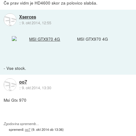
Če prav vidm je HD4600 skor za polovico slabša.
Xserces
::
9. okt 2014, 12:55
MSI GTX970 4G
- Vse stock.
oo7
::
9. okt 2014, 13:30
Msi Gtx 970
Zgodovina sprememb…
spremenil:
oo7
(
9. okt 2014 ob 13:36
)