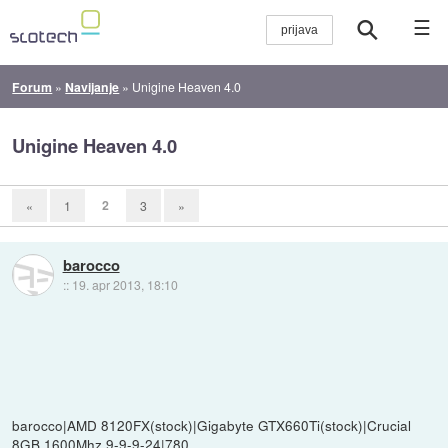
☰
Forum
»
Navijanje
»
Unigine Heaven 4.0
Unigine Heaven 4.0
2
«
1
3
»
barocco
::
19. apr 2013, 18:10
barocco|AMD 8120FX(stock)|Gigabyte GTX660Ti(stock)|Crucial
8GB 1600Mhz 9-9-9-24|780