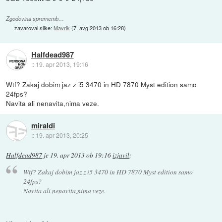
Zgodovina sprememb…
zavaroval slike:
Mavrik
(
7. avg 2013 ob 16:28
)
Halfdead987
::
19. apr 2013, 19:16
Wtf? Zakaj dobim jaz z i5 3470 in HD 7870 Myst edition samo
24fps?
Navita ali nenavita,nima veze.
miraldi
::
19. apr 2013, 20:25
Halfdead987
je
19. apr 2013 ob 19:16
izjavil
:
Wtf? Zakaj dobim jaz z i5 3470 in HD 7870 Myst edition samo
24fps?
Navita ali nenavita,nima veze.