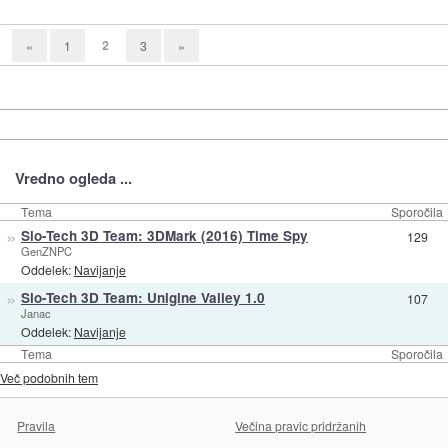
2
«
1
3
»
Vredno ogleda ...
Tema
Sporočila
»
Slo-Tech 3D Team: 3DMark (2016) Time Spy
129
GenZNPC
Oddelek:
Navijanje
»
Slo-Tech 3D Team: Unigine Valley 1.0
107
Janac
Oddelek:
Navijanje
Tema
Sporočila
Več podobnih tem
Pravila
Večina pravic pridržanih