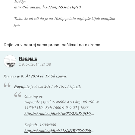
1080p:
http://shrani.najdi.si/?u/tp/ZGoE1Iq/10...
Tako. Se mi zdi da je na 1080p pelalo najlepše kljub manjšim
fps.
Dejte za v naprej samo preset naštimat na extreme
Napajalc
::
9. okt 2014, 21:08
Xserces
je
9. okt 2014 ob 19:58
izjavil
:
Napajalc
je
9. okt 2014 ob 16:43
izjavil
:
Gaming oc
Napajalc | Intel i5 4690k 4.5 Ghz | R9 290 @
1150/1350 | 8gb 1600 9-9-9-27 | 1663
http://shrani.najdi.si/?m/P2/2FuRxifO/7
...
Default: 1600x900
http://shrani.najdi.si/?18/sP/RYjSnYR/h
...