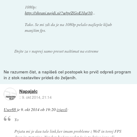
1080p:
http://shrani.najdi.si/?u/tp/ZGoE1Iq/10
...
Tako. Se mi zdi da je na 1080p pelalo najlepše kljub
manjšim fps.
Dejte za v naprej samo preset naštimat na extreme
Ne razumem čist, a napišeš cel postopek ko prvič odpreš program
in z stok nastavitev prideš do željenih.
Napajalc
::
9. okt 2014, 21:14
User88
je
9. okt 2014 ob 19:20
izjavil
:
Yo
Prjatu mi je dau tale link,ker imam probleme z WoT in torej FPS
drop in stutering. Vendar, hočem vedet če je to kriva igra ali