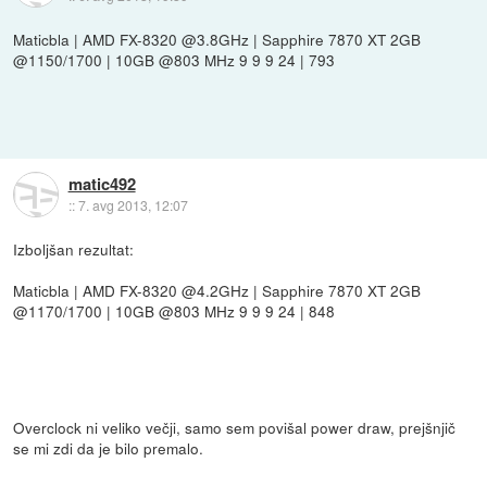
Maticbla | AMD FX-8320 @3.8GHz | Sapphire 7870 XT 2GB
@1150/1700 | 10GB @803 MHz 9 9 9 24 | 793
matic492
::
7. avg 2013, 12:07
Izboljšan rezultat:
Maticbla | AMD FX-8320 @4.2GHz | Sapphire 7870 XT 2GB
@1170/1700 | 10GB @803 MHz 9 9 9 24 | 848
Overclock ni veliko večji, samo sem povišal power draw, prejšnjič
se mi zdi da je bilo premalo.