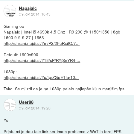
Napajalc
::
9. okt 2014, 16:43
Gaming oc
Napajalc | Intel i5 4690k 4.5 Ghz | R9 290 @ 1150/1350 | 8gb
1600 9-9-9-27 | 1663
http://shrani.najdi.si/?m/P2/2FuRxifO/7...
Default: 1600x900
http://shrani.najdi.si/?18/sP/RYjSnYR/h...
1080p:
http://shrani.najdi.si/?u/tp/ZGoE1Iq/10...
Tako. Se mi zdi da je na 1080p pelalo najlepše kljub manjšim fps.
User88
::
9. okt 2014, 19:20
Yo
Prjatu mi je dau tale link,ker imam probleme z WoT in torej FPS