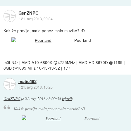
GenZNPC
::
21. avg 2013, 00:34
Kak že pravijo, malo penez malo muzike? :D
Poorland
m0LN4r | AMD A10-6800K @4725MHz | AMD HD 8670D @1169 |
8GB @1095 MHz 10-13-13-32 | 177
matic492
::
21. avg 2013, 10:26
GenZNPC
je
21. avg 2013 ob 00:34
izjavil
:
Kak že pravijo, malo penez malo muzike? :D
Poorland