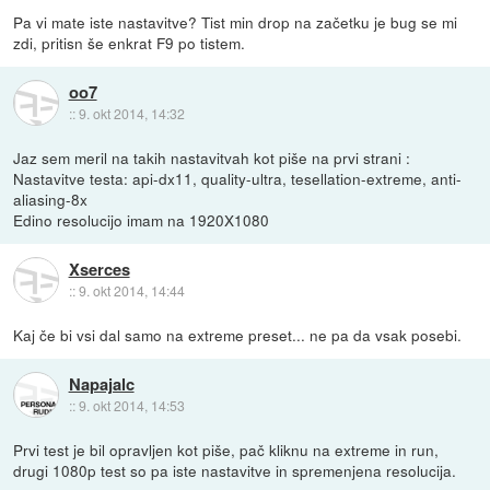
Pa vi mate iste nastavitve? Tist min drop na začetku je bug se mi
zdi, pritisn še enkrat F9 po tistem.
oo7
::
9. okt 2014, 14:32
Jaz sem meril na takih nastavitvah kot piše na prvi strani :
Nastavitve testa: api-dx11, quality-ultra, tesellation-extreme, anti-
aliasing-8x
Edino resolucijo imam na 1920X1080
Xserces
::
9. okt 2014, 14:44
Kaj če bi vsi dal samo na extreme preset... ne pa da vsak posebi.
Napajalc
::
9. okt 2014, 14:53
Prvi test je bil opravljen kot piše, pač kliknu na extreme in run,
drugi 1080p test so pa iste nastavitve in spremenjena resolucija.