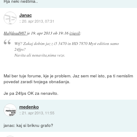
Hja neki neštima..
Janac
::
20. apr 2013, 07:31
Halfdead987
je
19. apr 2013 ob 19:16
izjavil
:
Wtf? Zakaj dobim jaz z i5 3470 in HD 7870 Myst edition samo
24fps?
Navita ali nenavita,nima veze.
Mal ber tuje forume, kje je problem. Jaz sem mel isto, pa ti nemislim
povedat zaradi tvojega obnašanja.
Je pa 24fps OK za nenavito.
medenko
::
21. apr 2013, 11:55
janac: kaj si briknu grafo?