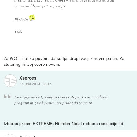
imam probleme z PC oz. grafo.
Pls help
Test:
Za WOT ti lahko povem, da so fps dropi večji z novim patch. Za
stutering in tvoj score nevem.
Xserces
::
9. okt 2014, 23:15
Ne razumem čist, a napišeš cel postopek ko prvič odpreš
program in z stok nastavitev prideš do željenih.
Izbereš preset EXTREME. Ni treba štelat nobene resolucije itd.