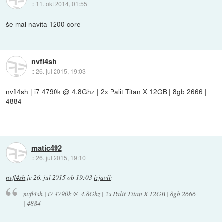
::
11. okt 2014, 01:55
še mal navita 1200 core
nvfl4sh
::
26. jul 2015, 19:03
nvfl4sh | i7 4790k @ 4.8Ghz | 2x Palit Titan X 12GB | 8gb 2666 |
4884
matic492
::
26. jul 2015, 19:10
nvfl4sh
je
26. jul 2015 ob 19:03
izjavil
:
nvfl4sh | i7 4790k @ 4.8Ghz | 2x Palit Titan X 12GB | 8gb 2666
| 4884