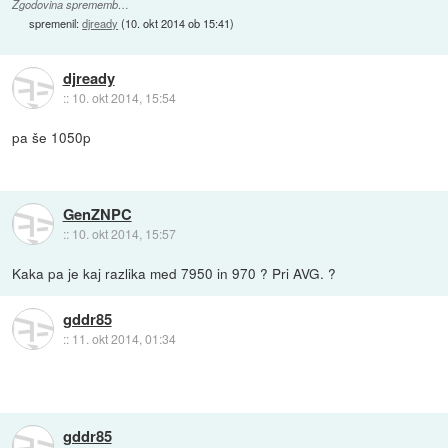
Zgodovina sprememb…
spremenil:
djready
(
10. okt 2014 ob 15:41
)
djready
::
10. okt 2014, 15:54
pa še 1050p
GenZNPC
::
10. okt 2014, 15:57
Kaka pa je kaj razlika med 7950 in 970 ? Pri AVG. ?
gddr85
::
11. okt 2014, 01:34
gddr85