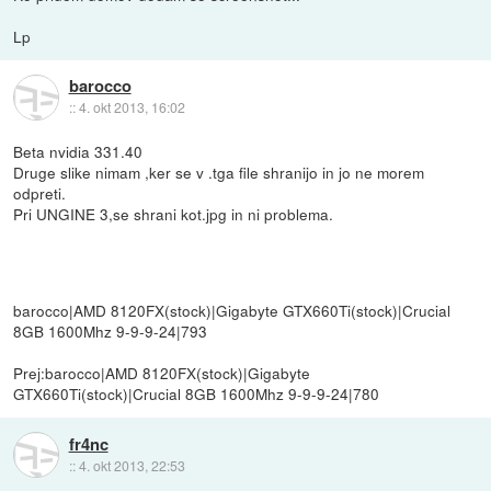
Lp
barocco
::
4. okt 2013, 16:02
Beta nvidia 331.40
Druge slike nimam ,ker se v .tga file shranijo in jo ne morem
odpreti.
Pri UNGINE 3,se shrani kot.jpg in ni problema.
barocco|AMD 8120FX(stock)|Gigabyte GTX660Ti(stock)|Crucial
8GB 1600Mhz 9-9-9-24|793
Prej:barocco|AMD 8120FX(stock)|Gigabyte
GTX660Ti(stock)|Crucial 8GB 1600Mhz 9-9-9-24|780
fr4nc
::
4. okt 2013, 22:53