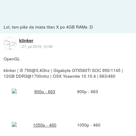
Lol, tam piše da imata titan X po 4GB RAMa :D
klinker
::
27. jul 2015, 10:39
OpenGL
klinker | i5 750@3,4Ghz | Gigabyte GTX560Ti SOC 950/1145 |
12GB DDR3@1700mhz | OSX Yosemite 10.10.4 | 663/460
900p - 663
1050p - 460