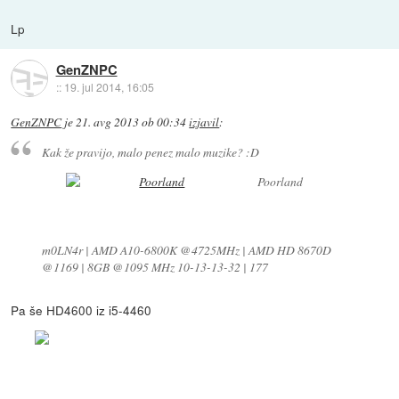
Lp
GenZNPC
::
19. jul 2014, 16:05
GenZNPC
je
21. avg 2013 ob 00:34
izjavil
:
Kak že pravijo, malo penez malo muzike? :D
Poorland
m0LN4r | AMD A10-6800K @4725MHz | AMD HD 8670D
@1169 | 8GB @1095 MHz 10-13-13-32 | 177
Pa še HD4600 iz i5-4460