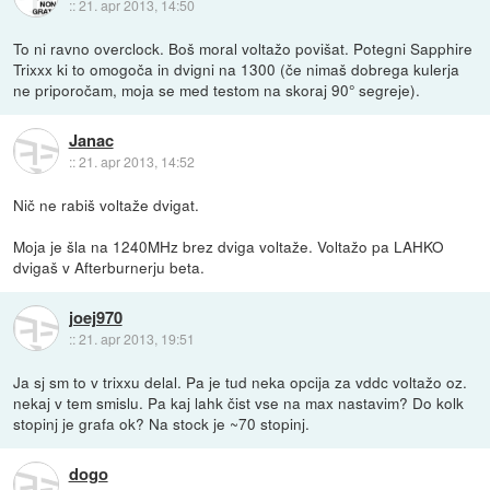
::
21. apr 2013, 14:50
To ni ravno overclock. Boš moral voltažo povišat. Potegni Sapphire
Trixxx ki to omogoča in dvigni na 1300 (če nimaš dobrega kulerja
ne priporočam, moja se med testom na skoraj 90° segreje).
Janac
::
21. apr 2013, 14:52
Nič ne rabiš voltaže dvigat.
Moja je šla na 1240MHz brez dviga voltaže. Voltažo pa LAHKO
dvigaš v Afterburnerju beta.
joej970
::
21. apr 2013, 19:51
Ja sj sm to v trixxu delal. Pa je tud neka opcija za vddc voltažo oz.
nekaj v tem smislu. Pa kaj lahk čist vse na max nastavim? Do kolk
stopinj je grafa ok? Na stock je ~70 stopinj.
dogo