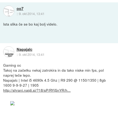
oo7
::
9. okt 2014, 13:41
Ista slika če se bo kaj bolj videlo.
Napajalc
::
9. okt 2014, 13:41
Gaming oc
Takoj na začetku nekaj zatrokira in da tako niske min fps, pol
naprej teče lepo.
Napajalc | Intel i5 4690k 4.5 Ghz | R9 290 @ 1150/1350 | 8gb
1600 9-9-9-27 | 1905
http://shrani.najdi.si/?18/sP/RYjSnYR/h...