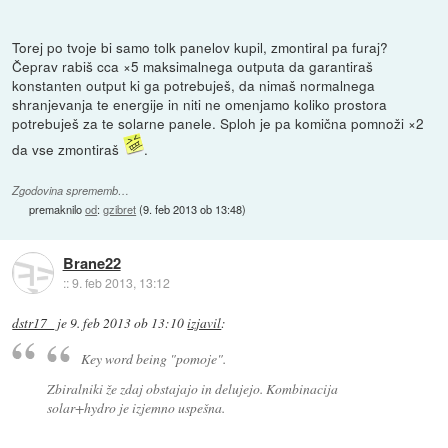
Torej po tvoje bi samo tolk panelov kupil, zmontiral pa furaj?
Čeprav rabiš cca ×5 maksimalnega outputa da garantiraš
konstanten output ki ga potrebuješ, da nimaš normalnega
shranjevanja te energije in niti ne omenjamo koliko prostora
potrebuješ za te solarne panele. Sploh je pa komična pomnoži ×2
da vse zmontiraš
.
Zgodovina sprememb…
premaknilo
od
:
gzibret
(
9. feb 2013 ob 13:48
)
Brane22
::
9. feb 2013, 13:12
dstr17_
je
9. feb 2013 ob 13:10
izjavil
:
Key word being "pomoje".
Zbiralniki
že zdaj
obstajajo in delujejo. Kombinacija
solar+hydro je izjemno uspešna.