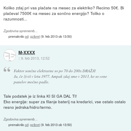
Koliko zdaj pri vas plačate na mesec za elektriko? Recimo 50€. Bi
plačeval 7500€ na mesec za sončno energijo? Toliko o
razumnosti...
Zgodovina sprememb…
premaknilo
od
:
gzibret
(
9. feb 2013 ob 13:50
)
M-XXXX
::
9. feb 2013, 12:52
Faktor sončne elektrarne so po 70 do 200x DRAŽJI
Ja, če živiš v letu 1977. Ampak zdaj smo v 2013, ko so cene
panelov močno padle.
Tale podatek je iz linka KI SI GA DAL TI!
Eko energije: super za filanje baterij na kredarici, vse ostalo ostalo
resno jedrska/hidro/termo.
Zgodovina sprememb…
premaknilo
od
:
gzibret
(
9. feb 2013 ob 13:50
)