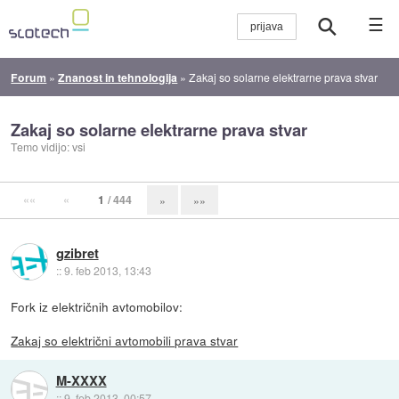
☰
Forum
»
Znanost in tehnologija
»
Zakaj so solarne elektrarne prava stvar
Zakaj so solarne elektrarne prava stvar
Temo vidijo: vsi
««
«
1
/ 444
»
»»
gzibret
::
9. feb 2013, 13:43
Fork iz električnih avtomobilov:
Zakaj so električni avtomobili prava stvar
M-XXXX
::
9. feb 2013, 00:57