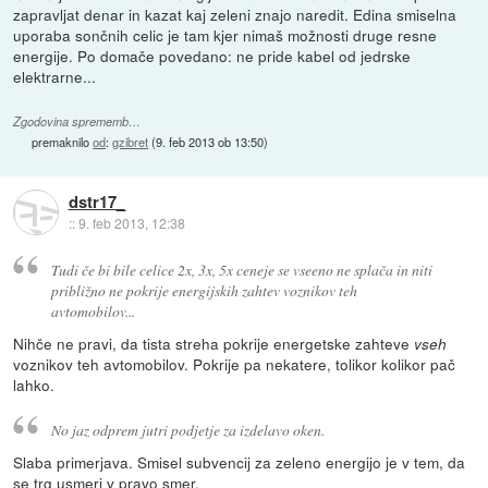
zapravljat denar in kazat kaj zeleni znajo naredit. Edina smiselna
uporaba sončnih celic je tam kjer nimaš možnosti druge resne
energije. Po domače povedano: ne pride kabel od jedrske
elektrarne...
Zgodovina sprememb…
premaknilo
od
:
gzibret
(
9. feb 2013 ob 13:50
)
dstr17_
::
9. feb 2013, 12:38
Tudi če bi bile celice 2x, 3x, 5x ceneje se vseeno ne splača in niti
približno ne pokrije energijskih zahtev voznikov teh
avtomobilov...
Nihče ne pravi, da tista streha pokrije energetske zahteve
vseh
voznikov teh avtomobilov. Pokrije pa nekatere, tolikor kolikor pač
lahko.
No jaz odprem jutri podjetje za izdelavo oken.
Slaba primerjava. Smisel subvencij za zeleno energijo je v tem, da
se trg usmeri v pravo smer.