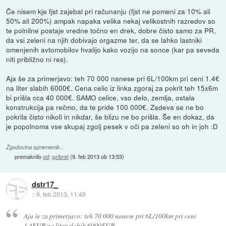
Če nisem kje fjst zajebal pri računanju (fjst ne pomeni za 10% ali
50% ali 200%) ampak napaka velika nekaj velikostnih razredov so
te polnilne postaje vredne točno en drek, dobre čisto samo za PR,
da vsi zeleni na njih dobivajo orgazme ter, da se lahko lastniki
omenjenih avtomobilov hvalijo kako vozijo na sonce (kar pa seveda
niti približno ni res).
Aja še za primerjavo: teh 70 000 nanese pri 6L/100km pri ceni 1.4€
na liter slabih 6000€. Cena celic iz linka zgoraj za pokrit teh 15x6m
bi prišla cca 40 000€. SAMO celice, vso delo, zemlja, ostala
konstrukcija pa rečmo, da te pride 100 000€. Zadeva se ne bo
pokrila čisto nikoli in nikdar, še blizu ne bo prišla. Še en dokaz, da
je popolnoma vse skupaj zgolj pesek v oči pa zeleni so oh in joh :D
Zgodovina sprememb…
premaknilo
od
:
gzibret
(
9. feb 2013 ob 13:53
)
dstr17_
::
9. feb 2013, 11:49
Aja še za primerjavo: teh 70 000 nanese pri 6L/100km pri ceni
1.4EUR na liter slabih 6000EUR.