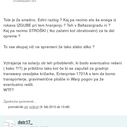
eventualno reš
Tole je že smešno. Edini razlog ? Kaj pa recimo eto še enega iz
rokava IZGUBE pri tem hranjenju ? Teh v Baltazargradu ni ?
Kaj pa recimo STROŠKI ( tko začetni kot obratovalni) za ta del
opreme ?
To vse skupaj nič ne spremeni že tako slabo sliko ?
Vztrajanje na solarju ob teh prboblemih, ki bodo eventualno rešeni
( kako ?!?) je približno tako kot če bi se zapufali za gradnjo
transwarp vesoljske križarke, Enterprise-1701A s tem da bomo
transporterje, gravimetrične plošče in Warp pogon pa že
eventualno rešili.
WTF?
Zgodovina sprememb…
premaknilo
od
:
gzibret
(
9. feb 2013 ob 13:48
)
dstr17_