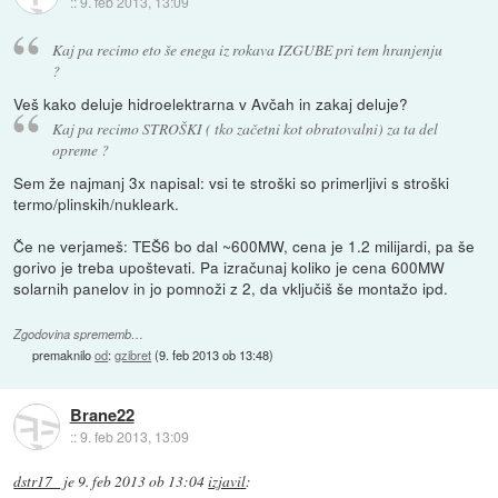
::
9. feb 2013, 13:09
Kaj pa recimo eto še enega iz rokava IZGUBE pri tem hranjenju
?
Veš kako deluje hidroelektrarna v Avčah in zakaj deluje?
Kaj pa recimo STROŠKI ( tko začetni kot obratovalni) za ta del
opreme ?
Sem že najmanj 3x napisal: vsi te stroški so primerljivi s stroški
termo/plinskih/nukleark.
Če ne verjameš: TEŠ6 bo dal ~600MW, cena je 1.2 milijardi, pa še
gorivo je treba upoštevati. Pa izračunaj koliko je cena 600MW
solarnih panelov in jo pomnoži z 2, da vključiš še montažo ipd.
Zgodovina sprememb…
premaknilo
od
:
gzibret
(
9. feb 2013 ob 13:48
)
Brane22
::
9. feb 2013, 13:09
dstr17_
je
9. feb 2013 ob 13:04
izjavil
: