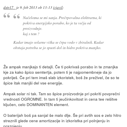
dstr17_
je
9. feb 2013 ob 13:13
izjavil
:
Načeloma se mi sanja. Prečrpovalna elektrarna, ki
pokriva energijsko porabo, ko je ta večja od
proizvodnje.
kaj s tem ?
Kadar imajo solarne viška se črpa vodo v zbiralnik. Kadar
obstaja potreba se jo spusti dol in hidro pokriva manjko.
Že ampak manjkajo ti detajli. Če ti pokrivaš porabo in te zmanjka
kje za kako špico semtertja, potem ti je najpomembneje da jo
pokriješ. Če pri tem imaš slab izkoristek, boš že preživel, če so te
špice itak manjši del vse energije.
Ampak solar ni tak. Tam so špice proizvodnje pri pokriti povprečni
vrednosti OGROMNE. In tam ti jeučinkovitost in cena tee rešitve
ključen, celo DOMINANTEN element.
O baterijah boš pa sanjal še malo dlje. Še pri avtih sos e zelo hitro
streznili glede cene amortizacije in izkoristka pri polnjenju in
praznjenju.