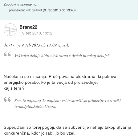
Zgodovina sprememb…
premaknilo
od
:
gzibret
(
9. feb 2013 ob 13:48
)
Brane22
::
9. feb 2013, 13:12
dstr17_
je
9. feb 2013 ob 13:09
izjavil
:
Veš kako deluje hidroelektrarna v Avčah in zakaj deluje?
Načeloma se mi sanja. Prečrpovalna elektrarna, ki pokriva
energijsko porabo, ko je ta večja od proizvodnje.
kaj s tem ?
Sem že najmanj 3x napisal: vsi te stroški so primerljivi s stroški
termo/plinskih/nukleark.
Super.Dani so torej pogoji, da se subvencije nehajo takoj. Stvar je
konkurenčna, kdor jo rabi, jo bo vzel.