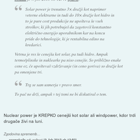
Solar power je trenutno 3× dražji kot naprimer
veterne elektrarne in tudi do 10× dražje kot hidro in
to je pure cost produkcije ne upošteva še vseh
stroškov, ki jih potrebuješ da zagotoviš konstantno
električno energijo uporabnikom kar na koncu
pride do tehnologije, ki je rentabilna edino na
kredarici.
Vetrna je res še cenejša kot solar, pa tudi hidro. Ampak
termo/plinske in nuklearke pa
niso
cenejše. So približno enake
cene oz. če upoštevaš vzdrževanje (in ceno goriva) so dražje kot
pa omenjene tri.
Trg se sam usmerja v pravo smer.
To pač ne drži, ampak v tej temi ne bi diskutiral o tem.
Nuclear power je KREPKO cenejši kot solar ali windpower, kdor trdi
drugače živi na luni.
Zgodovina sprememb…
premaknilo
od
:
gzibret
(
9. feb 2013 ob 13:50
)