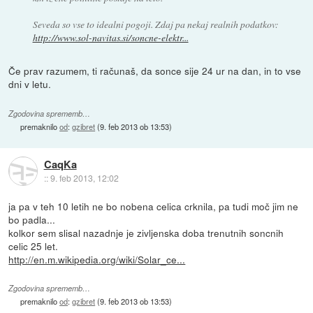
Seveda so vse to idealni pogoji. Zdaj pa nekaj realnih podatkov:
http://www.sol-navitas.si/soncne-elektr...
Če prav razumem, ti računaš, da sonce sije 24 ur na dan, in to vse
dni v letu.
Zgodovina sprememb…
premaknilo
od
:
gzibret
(
9. feb 2013 ob 13:53
)
CaqKa
::
9. feb 2013, 12:02
ja pa v teh 10 letih ne bo nobena celica crknila, pa tudi moč jim ne
bo padla...
kolkor sem slisal nazadnje je zivljenska doba trenutnih soncnih
celic 25 let.
http://en.m.wikipedia.org/wiki/Solar_ce...
Zgodovina sprememb…
premaknilo
od
:
gzibret
(
9. feb 2013 ob 13:53
)