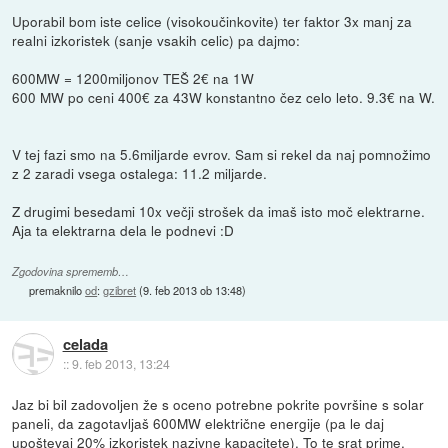
Uporabil bom iste celice (visokoučinkovite) ter faktor 3x manj za
realni izkoristek (sanje vsakih celic) pa dajmo:
600MW = 1200miljonov TEŠ 2€ na 1W
600 MW po ceni 400€ za 43W konstantno čez celo leto. 9.3€ na W.
V tej fazi smo na 5.6miljarde evrov. Sam si rekel da naj pomnožimo
z 2 zaradi vsega ostalega: 11.2 miljarde.
Z drugimi besedami 10x večji strošek da imaš isto moč elektrarne.
Aja ta elektrarna dela le podnevi :D
Zgodovina sprememb…
premaknilo
od
:
gzibret
(
9. feb 2013 ob 13:48
)
celada
::
9. feb 2013, 13:24
Jaz bi bil zadovoljen že s oceno potrebne pokrite površine s solar
paneli, da zagotavljaš 600MW električne energije (pa le daj
upoštevaj 20% izkoristek nazivne kapacitete). To te srat prime.