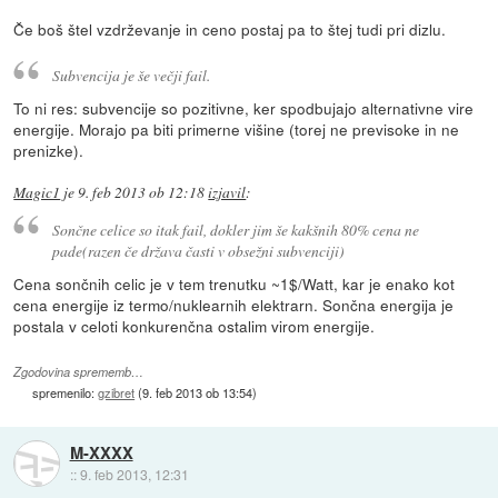
Če boš štel vzdrževanje in ceno postaj pa to štej tudi pri dizlu.
Subvencija je še večji fail.
To ni res: subvencije so pozitivne, ker spodbujajo alternativne vire
energije. Morajo pa biti primerne višine (torej ne previsoke in ne
prenizke).
Magic1
je
9. feb 2013 ob 12:18
izjavil
:
Sončne celice so itak fail, dokler jim še kakšnih 80% cena ne
pade(razen če država časti v obsežni subvenciji)
Cena sončnih celic je v tem trenutku ~1$/Watt, kar je enako kot
cena energije iz termo/nuklearnih elektrarn. Sončna energija je
postala v celoti konkurenčna ostalim virom energije.
Zgodovina sprememb…
spremenilo:
gzibret
(
9. feb 2013 ob 13:54
)
M-XXXX
::
9. feb 2013, 12:31