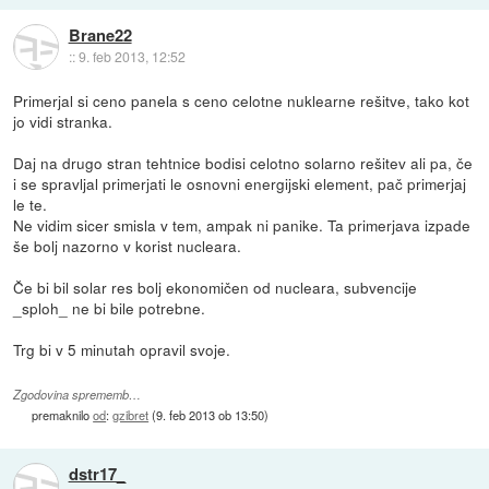
Brane22
::
9. feb 2013, 12:52
Primerjal si ceno panela s ceno celotne nuklearne rešitve, tako kot
jo vidi stranka.
Daj na drugo stran tehtnice bodisi celotno solarno rešitev ali pa, če
i se spravljal primerjati le osnovni energijski element, pač primerjaj
le te.
Ne vidim sicer smisla v tem, ampak ni panike. Ta primerjava izpade
še bolj nazorno v korist nucleara.
Če bi bil solar res bolj ekonomičen od nucleara, subvencije
_sploh_ ne bi bile potrebne.
Trg bi v 5 minutah opravil svoje.
Zgodovina sprememb…
premaknilo
od
:
gzibret
(
9. feb 2013 ob 13:50
)
dstr17_