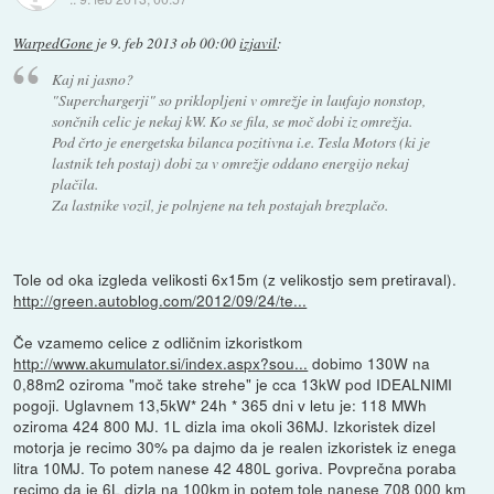
WarpedGone
je
9. feb 2013 ob 00:00
izjavil
:
Kaj ni jasno?
"Superchargerji" so priklopljeni v omrežje in laufajo nonstop,
sončnih celic je nekaj kW. Ko se fila, se moč dobi iz omrežja.
Pod črto je energetska bilanca pozitivna i.e. Tesla Motors (ki je
lastnik teh postaj) dobi za v omrežje oddano energijo nekaj
plačila.
Za lastnike vozil, je polnjene na teh postajah brezplačo.
Tole od oka izgleda velikosti 6x15m (z velikostjo sem pretiraval).
http://green.autoblog.com/2012/09/24/te...
Če vzamemo celice z odličnim izkoristkom
http://www.akumulator.si/index.aspx?sou...
dobimo 130W na
0,88m2 oziroma "moč take strehe" je cca 13kW pod IDEALNIMI
pogoji. Uglavnem 13,5kW* 24h * 365 dni v letu je: 118 MWh
oziroma 424 800 MJ. 1L dizla ima okoli 36MJ. Izkoristek dizel
motorja je recimo 30% pa dajmo da je realen izkoristek iz enega
litra 10MJ. To potem nanese 42 480L goriva. Povprečna poraba
recimo da je 6L dizla na 100km in potem tole nanese 708 000 km