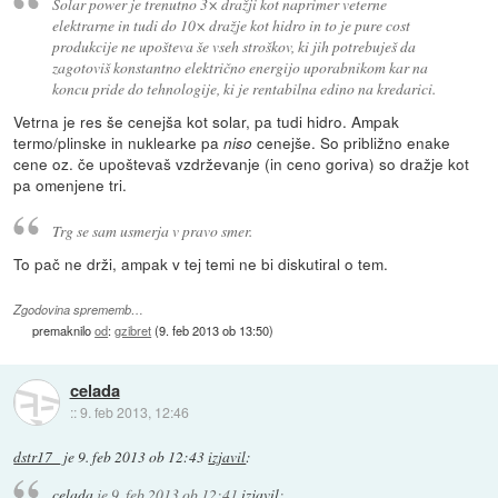
Solar power je trenutno 3× dražji kot naprimer veterne
elektrarne in tudi do 10× dražje kot hidro in to je pure cost
produkcije ne upošteva še vseh stroškov, ki jih potrebuješ da
zagotoviš konstantno električno energijo uporabnikom kar na
koncu pride do tehnologije, ki je rentabilna edino na kredarici.
Vetrna je res še cenejša kot solar, pa tudi hidro. Ampak
termo/plinske in nuklearke pa
cenejše. So približno enake
niso
cene oz. če upoštevaš vzdrževanje (in ceno goriva) so dražje kot
pa omenjene tri.
Trg se sam usmerja v pravo smer.
To pač ne drži, ampak v tej temi ne bi diskutiral o tem.
Zgodovina sprememb…
premaknilo
od
:
gzibret
(
9. feb 2013 ob 13:50
)
celada
::
9. feb 2013, 12:46
dstr17_
je
9. feb 2013 ob 12:43
izjavil
:
celada
je
9. feb 2013 ob 12:41
izjavil
: