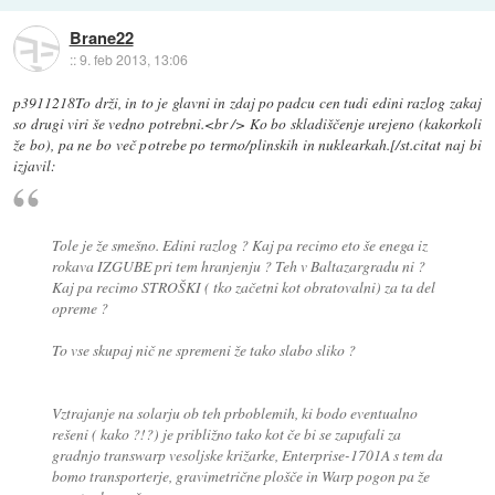
Brane22
::
9. feb 2013, 13:06
p3911218To drži, in to je glavni in zdaj po padcu cen tudi edini razlog zakaj
so drugi viri še vedno potrebni.<br /> Ko bo skladiščenje urejeno (kakorkoli
že bo), pa ne bo več potrebe po termo/plinskih in nuklearkah.[/st.citat naj bi
izjavil:
Tole je že smešno. Edini razlog ? Kaj pa recimo eto še enega iz
rokava IZGUBE pri tem hranjenju ? Teh v Baltazargradu ni ?
Kaj pa recimo STROŠKI ( tko začetni kot obratovalni) za ta del
opreme ?
To vse skupaj nič ne spremeni že tako slabo sliko ?
Vztrajanje na solarju ob teh prboblemih, ki bodo eventualno
rešeni ( kako ?!?) je približno tako kot če bi se zapufali za
gradnjo transwarp vesoljske križarke, Enterprise-1701A s tem da
bomo transporterje, gravimetrične plošče in Warp pogon pa že