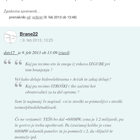
Zgodovina sprememb…
premaknilo
od
:
gzibret
(
9. feb 2013 ob 13:48
)
Brane22
::
9. feb 2013, 13:25
dstr17_
je
9. feb 2013 ob 13:09
izjavil
:
Kaj pa recimo eto še enega iz rokava IZGUBE pri
tem hranjenju ?
Veš kako deluje hidroelektrarna v Avčah in zakaj deluje?
Kaj pa recimo STROŠKI ( tko začetni kot
obratovalni) za ta del opreme ?
Sem že najmanj 3x napisal: vsi te stroški so primerljivi s stroški
termo/plinskih/nukleark.
Če ne verjameš: TEŠ6 bo dal ~600MW, cena je 1.2 milijardi, pa
še gorivo je treba upoštevati. Pa izračunaj koliko je cena
600MW solarnih panelov in jo pomnoži z 2, da vključiš še
montažo ipd.