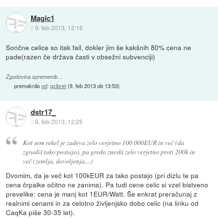
Magic1
::
9. feb 2013, 12:18
Sončne celice so itak fail, dokler jim še kakšnih 80% cena ne
pade(razen če država časti v obsežni subvenciji)
Zgodovina sprememb…
premaknilo
od
:
gzibret
(
9. feb 2013 ob 13:53
)
dstr17_
::
9. feb 2013, 12:25
Kot sem rekel je zadeva zelo verjetno 100 000EUR in več (da
zgradiš tako postajo), pa gredo zneski zelo verjetno proti 200k in
več (zemlja, dovoljenja....)
Dvomim, da je več kot 100kEUR za tako postajo (pri dizlu te pa
cena črpalke očitno ne zanima). Pa tudi cene celic si vzel bistveno
prevelike: cena je manj kot 1EUR/Watt. Še enkrat preračunaj z
realnimi cenami in za celotno življenjsko dobo celic (na linku od
CaqKa piše 30-35 let).