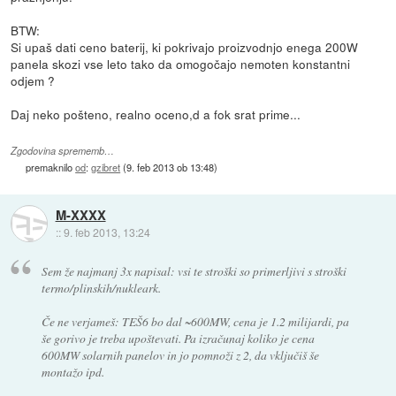
BTW:
Si upaš dati ceno baterij, ki pokrivajo proizvodnjo enega 200W
panela skozi vse leto tako da omogočajo nemoten konstantni
odjem ?
Daj neko pošteno, realno oceno,d a fok srat prime...
Zgodovina sprememb…
premaknilo
od
:
gzibret
(
9. feb 2013 ob 13:48
)
M-XXXX
::
9. feb 2013, 13:24
Sem že najmanj 3x napisal: vsi te stroški so primerljivi s stroški
termo/plinskih/nukleark.
Če ne verjameš: TEŠ6 bo dal ~600MW, cena je 1.2 milijardi, pa
še gorivo je treba upoštevati. Pa izračunaj koliko je cena
600MW solarnih panelov in jo pomnoži z 2, da vključiš še
montažo ipd.