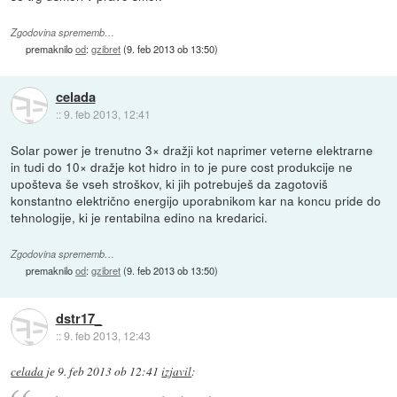
Zgodovina sprememb…
premaknilo
od
:
gzibret
(
9. feb 2013 ob 13:50
)
celada
::
9. feb 2013, 12:41
Solar power je trenutno 3× dražji kot naprimer veterne elektrarne
in tudi do 10× dražje kot hidro in to je pure cost produkcije ne
upošteva še vseh stroškov, ki jih potrebuješ da zagotoviš
konstantno električno energijo uporabnikom kar na koncu pride do
tehnologije, ki je rentabilna edino na kredarici.
Zgodovina sprememb…
premaknilo
od
:
gzibret
(
9. feb 2013 ob 13:50
)
dstr17_
::
9. feb 2013, 12:43
celada
je
9. feb 2013 ob 12:41
izjavil
: