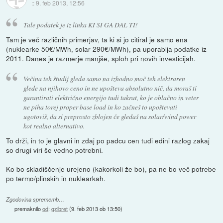
::
9. feb 2013, 12:56
Tale podatek je iz linka KI SI GA DAL TI!
Tam je več različnih primerjav, ta ki si jo citiral je samo ena
(nuklearke 50€/MWh, solar 290€/MWh), pa uporablja podatke iz
2011. Danes je razmerje manjše, sploh pri novih investicijah.
Večina teh študij gleda samo na izhodno moč teh elektraren
glede na njihovo ceno in ne upošteva absolutno nič, da moraš ti
garantirati električno energijo tudi takrat, ko je oblačno in veter
ne piha torej proper base load in ko začneš to upoštevati
ugotoviš, da si preprosto zblojen če gledaš na solar/wind power
kot realno alternativo.
To drži, in to je glavni in zdaj po padcu cen tudi edini razlog zakaj
so drugi viri še vedno potrebni.
Ko bo skladiščenje urejeno (kakorkoli že bo), pa ne bo več potrebe
po termo/plinskih in nuklearkah.
Zgodovina sprememb…
premaknilo
od
:
gzibret
(
9. feb 2013 ob 13:50
)