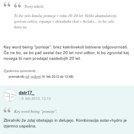
Torej nikoli.
To bo zelo kmalu, pomoje v roku 10-20 let. Veliki akumulatorji,
gorivne celice, črpanje v zbiralnike (kot v Avčah),... to bo zelo
hitro tu.
Key word being "pomoje". brez kakršnekoli bistvene odgovornosti.
Če ne bo, se bo pač sestal čez 20 let novi odbor, ki bo zgruntal kaj
novega bi nam prodajal naslednjih 20 let.
Zgodovina sprememb…
premaknilo
od
:
gzibret
(
9. feb 2013 ob 13:48
)
dstr17_
::
9. feb 2013, 13:10
Key word being "pomoje".
Zbiralniki
obstajajo in delujejo. Kombinacija solar+hydro je
že zdaj
izjemno uspešna.