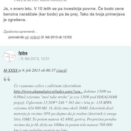
Ja, v enem letu. V 10 letih se pa investicija povrne. Če bodo cene
bencina naraščale (kar bodo) pa še prej. Tako da tvoja primerjava
je zgrešena.
Zgodovina sprememb…
premaknilo
od
:
gzibret
(
9. feb 2013 ob 13:53
)
fpbs
::
9. feb 2013, 12:01
M-XXXX
je
9. feb 2013 ob 00:57
izjavil
:
Če vzamemo celice z odličnim izkoristkom
http://www.akumulator.si/index.aspx?sou...
dobimo 130W na
0,88m2 oziroma "moč take strehe" je cca 13kW pod IDEALNIMI
pogoji. Uglavnem 13,5kW* 24h * 365 dni v letu je: 118 MWh
oziroma 424 800 MJ. 1L dizla ima okoli 36MJ. Izkoristek dizel
motorja je recimo 30% pa dajmo da je realen izkoristek iz enega
litra 10MJ. To potem nanese 42 480L goriva. Povprečna poraba
recimo da je 6L dizla na 100km in potem tole nanese 708 000
km iz ene polnilne postaje na leto.