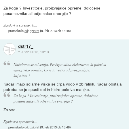
Za koga ? Investitorje, proizvajalce opreme, določene
posameznike ali odjemalce energije ?
Zgodovina sprememb…
premaknilo
od
:
gzibret
(
9. feb 2013 ob 13:48
)
dstr17_
::
9. feb 2013, 13:13
Načeloma se mi sanja. Prečrpovalna elektrarna, ki pokriva
energijsko porabo, ko je ta večja od proizvodnje.
kaj s tem ?
Kadar imajo solarne viška se črpa vodo v zbiralnik. Kadar obstaja
potreba se jo spusti dol in hidro pokriva manjko.
Za koga ? Investitorje, proizvajalce opreme, določene
posameznike ali odjemalce energije ?
Za vse.
Zgodovina sprememb…
premaknilo
od
:
gzibret
(
9. feb 2013 ob 13:48
)