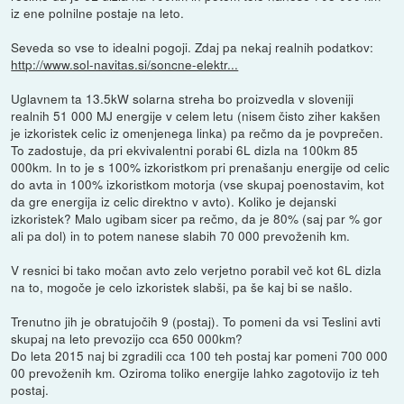
iz ene polnilne postaje na leto.
Seveda so vse to idealni pogoji. Zdaj pa nekaj realnih podatkov:
http://www.sol-navitas.si/soncne-elektr...
Uglavnem ta 13.5kW solarna streha bo proizvedla v sloveniji
realnih 51 000 MJ energije v celem letu (nisem čisto ziher kakšen
je izkoristek celic iz omenjenega linka) pa rečmo da je povprečen.
To zadostuje, da pri ekvivalentni porabi 6L dizla na 100km 85
000km. In to je s 100% izkoristkom pri prenašanju energije od celic
do avta in 100% izkoristkom motorja (vse skupaj poenostavim, kot
da gre energija iz celic direktno v avto). Koliko je dejanski
izkoristek? Malo ugibam sicer pa rečmo, da je 80% (saj par % gor
ali pa dol) in to potem nanese slabih 70 000 prevoženih km.
V resnici bi tako močan avto zelo verjetno porabil več kot 6L dizla
na to, mogoče je celo izkoristek slabši, pa še kaj bi se našlo.
Trenutno jih je obratujočih 9 (postaj). To pomeni da vsi Teslini avti
skupaj na leto prevozijo cca 650 000km?
Do leta 2015 naj bi zgradili cca 100 teh postaj kar pomeni 700 000
00 prevoženih km. Oziroma toliko energije lahko zagotovijo iz teh
postaj.