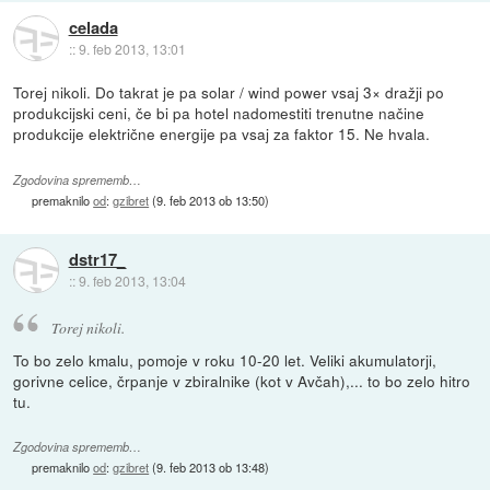
celada
::
9. feb 2013, 13:01
Torej nikoli. Do takrat je pa solar / wind power vsaj 3× dražji po
produkcijski ceni, če bi pa hotel nadomestiti trenutne načine
produkcije električne energije pa vsaj za faktor 15. Ne hvala.
Zgodovina sprememb…
premaknilo
od
:
gzibret
(
9. feb 2013 ob 13:50
)
dstr17_
::
9. feb 2013, 13:04
Torej nikoli.
To bo zelo kmalu, pomoje v roku 10-20 let. Veliki akumulatorji,
gorivne celice, črpanje v zbiralnike (kot v Avčah),... to bo zelo hitro
tu.
Zgodovina sprememb…
premaknilo
od
:
gzibret
(
9. feb 2013 ob 13:48
)