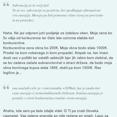
Subvencija je še večji fail.
To ni res: subvencije so pozitivne, ker spodbujajo alternativne
vire energije. Morajo pa biti primerne višine (torej ne previsoke
in ne prenizke).
Haha. No jaz odprem jutri podjetje za izdelavo oken. Moja cena bo
5x višja od konkurence ter čisto iste oziroma slabše kot
konkurenčne.
Konkurenčna cena okna bo 200€. Moja okna bodo stala 1000€.
Prodal ne bom nobenega in bom propadel. Ampak ne, ker imam
dosti vez v politiki ter ostalih sektorjih kjer jih rabim bom zlobiral, da
se bo zadeva začela subvencionirat s strani države, da bodo moja
okna končnega kupca stala 180€, dobil pa bom 1000€. Res
logično ja...
ena sončnih celic je v tem trenutku ~1$/Watt, kar je enako kot
cena energije iz termo/nuklearnih elektrarn. Sončna energija je
postala v celoti konkurenčna ostalim virom energije.
Ahaha, tole sem pa šele zdajle videl :D Ti pa znaš človeka
nasmejat. Vse zelene energije so milo rečene en smeh. Lepo za