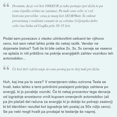
Dvomim, da je več kot 100kEUR za tako postajo (pri dizlu te pa
cena črpalke očitno ne zanima). Pa tudi cene celic si vzel
bistveno prevelike: cena je manj kot 1EUR/Watt. Še enkrat
preračunaj z realnimi cenami in za celotno življenjsko dobo
celic (na linku od CaqKa piše 30-35 let).
Podal sem povezavo z visoko učinkovitimi celicami ter njihovo
ceno, kot sem rekel lahko pride do nekaj razlik. Vendar ne
dojamete bistva? Tudi če bi bile celice 2x, 3x, 5x ceneje se vseeno
ne splača in niti približno ne pokrije energijskih zahtev voznikov teh
avtomobilov...
Če boš štel vzdrževanje in ceno postaj pa to štej tudi pri dizlu.
Huh, kaj ima pa to veze? V omenjenem videu oziroma Tesla se
hvali, kako lahko s temi polnilnimi postajami pokrijejo zahteve po
energiji, ki jo porabijo vozniki. Če bi nekaj procentov tega denarja
od izgradnje enostavno vrnili kupcem omenjenih avtomobilov (ali
pa jim plačali del računa za energijo ki jo dobijo ko polnejo zastonj)
bi bil identičen rezultat kot izgradnja teh postaj za 50x nižjo ceno).
Se pa nebi mogli hvalit pa prodajat te bedarije še naprej.