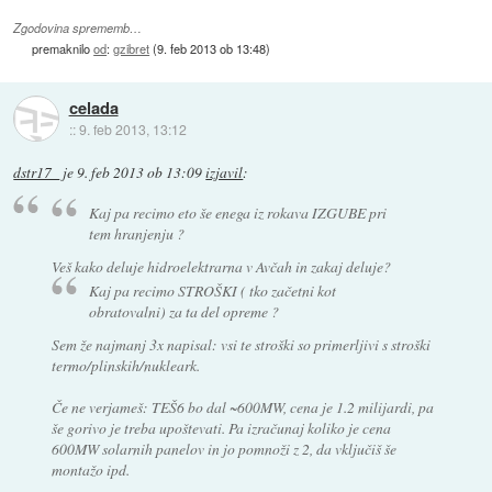
Zgodovina sprememb…
premaknilo
od
:
gzibret
(
9. feb 2013 ob 13:48
)
celada
::
9. feb 2013, 13:12
dstr17_
je
9. feb 2013 ob 13:09
izjavil
:
Kaj pa recimo eto še enega iz rokava IZGUBE pri
tem hranjenju ?
Veš kako deluje hidroelektrarna v Avčah in zakaj deluje?
Kaj pa recimo STROŠKI ( tko začetni kot
obratovalni) za ta del opreme ?
Sem že najmanj 3x napisal: vsi te stroški so primerljivi s stroški
termo/plinskih/nukleark.
Če ne verjameš: TEŠ6 bo dal ~600MW, cena je 1.2 milijardi, pa
še gorivo je treba upoštevati. Pa izračunaj koliko je cena
600MW solarnih panelov in jo pomnoži z 2, da vključiš še
montažo ipd.