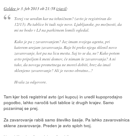
Goldee
je
3. feb 2013 ob 21:58
izjavil
:
Torej vse uredim kar na tehničnem? (avto je registriran do
12/13). Pa tablice bi tudi raje nove. Ljubljanske, po možnosti, da
mi ne bodo v LJ na parkirnem lomili ogledal.
Kako je pa z zavarovanjem? Jaz imam svojega agenta, pri
katerem urejam zavarovanja. Raje bi preko njega sklenil novo
zavarovanje, kot pa na licu mesta. Saj to se da, ne? Kako potem
avto pripeljem k meni domov, če nimam še zavarovanja? A ni
tako, da novega prometnega ne moreš dobiti, brez da imaš
sklenjeno zavarovanje? Ali je ravno obratno...?
Hvala za odgovore.
Tam kjer boš registriral avto (pri kupcu) in uredil kupoprodajno
pogodbo, lahko naročiš tudi tablice iz drugih krajev. Samo
pozanimaj se prej.
Za zavarovanje rabiš samo številko šasije. Pa lahko zavarovalnica
sklene zavarovanje. Preden je avto sploh tvoj.