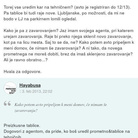
Torej vse uredim kar na tehničnem? (avto je registriran do 12/13).
Pa tablice bi tudi raje nove. Ljubljanske, po možnosti, da mi ne
bodo v LJ na parkirnem lomili ogledal.
Kako je pa z zavarovanjem? Jaz imam svojega agenta, pri katerem
urejam zavarovanja. Raje bi preko njega sklenil novo zavarovanje,
kot pa na licu mesta. Saj to se da, ne? Kako potem avto pripeljem k
meni domov, če nimam še zavarovanja? A ni tako, da novega
prometnega ne moreš dobiti, brez da imaš sklenjeno zavarovanje?
Ali je ravno obratno...?
Hvala za odgovore.
Hayabusa
::
3. feb 2013, 22:02
Kako potem avto pripeljem k meni domov, če nimam še
zavarovanja?
Preizkusne tablice.
Dogovori z agentom, da pride, ko boš uredil prometno&tablice na
tehničnih.