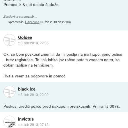
Prenosnik & net delata čudeže.
Zgodovina sprememb…
spremenilo:
Hayabusa
(
3. feb 2013 ob 22:03
)
Goldee
::
3. feb 2013, 22:05
Ok, se bom poskusil zmeniti, da mi pošlje na mail izpolnjeno polico
- brez registrske. To itak lahko jaz ročno potem vnesem noter, ko
dobim tablice na tehničnem.
Hvala vsem za odgovore in pomoč.
black ice
::
3. feb 2013, 22:09
Poskusi urediti polico pred nakupom preizkusnih. Prihraniš 30+€.
Invictus
::
4. feb 2013, 07:13