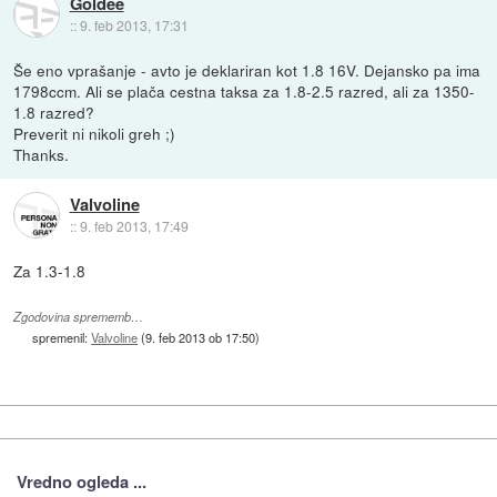
Goldee
::
9. feb 2013, 17:31
Še eno vprašanje - avto je deklariran kot 1.8 16V. Dejansko pa ima
1798ccm. Ali se plača cestna taksa za 1.8-2.5 razred, ali za 1350-
1.8 razred?
Preverit ni nikoli greh ;)
Thanks.
Valvoline
::
9. feb 2013, 17:49
Za 1.3-1.8
Zgodovina sprememb…
spremenil:
Valvoline
(
9. feb 2013 ob 17:50
)
Vredno ogleda ...