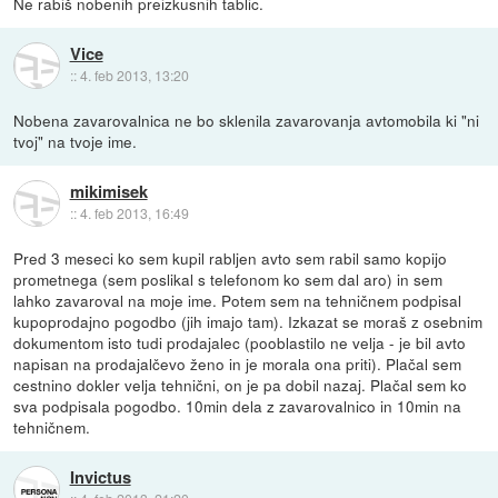
Ne rabiš nobenih preizkusnih tablic.
Vice
::
4. feb 2013, 13:20
Nobena zavarovalnica ne bo sklenila zavarovanja avtomobila ki "ni
tvoj" na tvoje ime.
mikimisek
::
4. feb 2013, 16:49
Pred 3 meseci ko sem kupil rabljen avto sem rabil samo kopijo
prometnega (sem poslikal s telefonom ko sem dal aro) in sem
lahko zavaroval na moje ime. Potem sem na tehničnem podpisal
kupoprodajno pogodbo (jih imajo tam). Izkazat se moraš z osebnim
dokumentom isto tudi prodajalec (pooblastilo ne velja - je bil avto
napisan na prodajalčevo ženo in je morala ona priti). Plačal sem
cestnino dokler velja tehnični, on je pa dobil nazaj. Plačal sem ko
sva podpisala pogodbo. 10min dela z zavarovalnico in 10min na
tehničnem.
Invictus