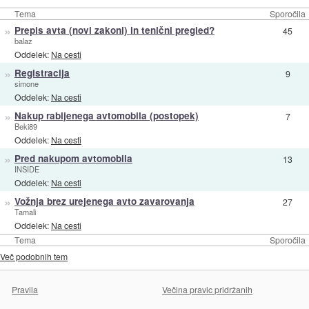
Tema
Sporočila
»
Prepis avta (novi zakoni) in tenični pregled?
45
balaz
Oddelek:
Na cesti
»
Registracija
9
simone
Oddelek:
Na cesti
»
Nakup rabljenega avtomobila (postopek)
7
Beki89
Oddelek:
Na cesti
»
Pred nakupom avtomobila
13
INSIDE
Oddelek:
Na cesti
»
Vožnja brez urejenega avto zavarovanja
27
Tamali
Oddelek:
Na cesti
Tema
Sporočila
Več podobnih tem
Pravila
Večina pravic pridržanih