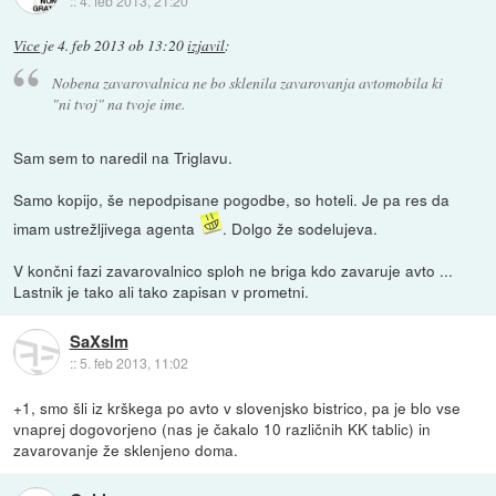
::
4. feb 2013, 21:20
Vice
je
4. feb 2013 ob 13:20
izjavil
:
Nobena zavarovalnica ne bo sklenila zavarovanja avtomobila ki
"ni tvoj" na tvoje ime.
Sam sem to naredil na Triglavu.
Samo kopijo, še nepodpisane pogodbe, so hoteli. Je pa res da
imam ustrežljivega agenta
. Dolgo že sodelujeva.
V končni fazi zavarovalnico sploh ne briga kdo zavaruje avto ...
Lastnik je tako ali tako zapisan v prometni.
SaXsIm
::
5. feb 2013, 11:02
+1, smo šli iz krškega po avto v slovenjsko bistrico, pa je blo vse
vnaprej dogovorjeno (nas je čakalo 10 različnih KK tablic) in
zavarovanje že sklenjeno doma.