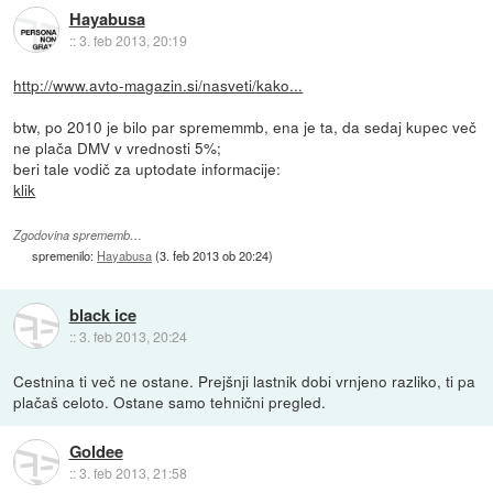
Hayabusa
::
3. feb 2013, 20:19
http://www.avto-magazin.si/nasveti/kako...
btw, po 2010 je bilo par sprememmb, ena je ta, da sedaj kupec več
ne plača DMV v vrednosti 5%;
beri tale vodič za uptodate informacije:
klik
Zgodovina sprememb…
spremenilo:
Hayabusa
(
3. feb 2013 ob 20:24
)
black ice
::
3. feb 2013, 20:24
Cestnina ti več ne ostane. Prejšnji lastnik dobi vrnjeno razliko, ti pa
plačaš celoto. Ostane samo tehnični pregled.
Goldee
::
3. feb 2013, 21:58