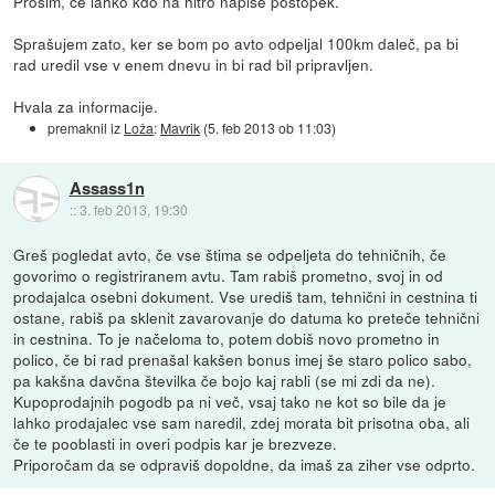
Prosim, če lahko kdo na hitro napiše postopek.
Sprašujem zato, ker se bom po avto odpeljal 100km daleč, pa bi
rad uredil vse v enem dnevu in bi rad bil pripravljen.
Hvala za informacije.
premaknil iz
Loža
:
Mavrik
(
5. feb 2013 ob 11:03
)
Assass1n
::
3. feb 2013, 19:30
Greš pogledat avto, če vse štima se odpeljeta do tehničnih, če
govorimo o registriranem avtu. Tam rabiš prometno, svoj in od
prodajalca osebni dokument. Vse urediš tam, tehnični in cestnina ti
ostane, rabiš pa sklenit zavarovanje do datuma ko preteče tehnični
in cestnina. To je načeloma to, potem dobiš novo prometno in
polico, če bi rad prenašal kakšen bonus imej še staro polico sabo,
pa kakšna davčna številka če bojo kaj rabli (se mi zdi da ne).
Kupoprodajnih pogodb pa ni več, vsaj tako ne kot so bile da je
lahko prodajalec vse sam naredil, zdej morata bit prisotna oba, ali
če te pooblasti in overi podpis kar je brezveze.
Priporočam da se odpraviš dopoldne, da imaš za ziher vse odprto.