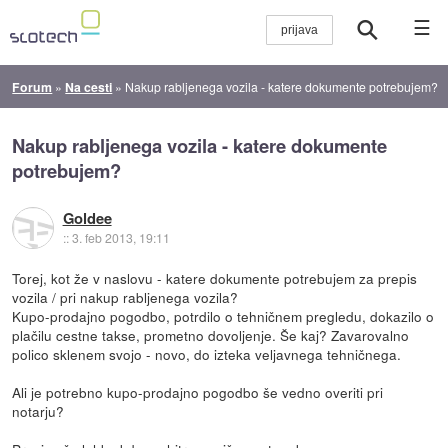
☰
Forum
»
Na cesti
»
Nakup rabljenega vozila - katere dokumente potrebujem?
Nakup rabljenega vozila - katere dokumente
potrebujem?
Goldee
::
3. feb 2013, 19:11
Torej, kot že v naslovu - katere dokumente potrebujem za prepis
vozila / pri nakup rabljenega vozila?
Kupo-prodajno pogodbo, potrdilo o tehničnem pregledu, dokazilo o
plačilu cestne takse, prometno dovoljenje. Še kaj? Zavarovalno
polico sklenem svojo - novo, do izteka veljavnega tehničnega.
Ali je potrebno kupo-prodajno pogodbo še vedno overiti pri
notarju?