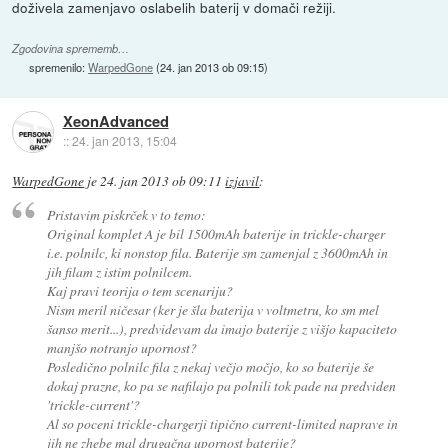
doživela zamenjavo oslabelih baterij v domači režiji.
Zgodovina sprememb…
spremenilo:
WarpedGone
(
24. jan 2013 ob 09:15
)
XeonAdvanced
::
24. jan 2013, 15:04
WarpedGone
je
24. jan 2013 ob 09:11
izjavil
:
Pristavim piskrček v to temo:
Original komplet A je bil 1500mAh baterije in trickle-charger
i.e. polnilc, ki nonstop fila. Baterije sm zamenjal z 3600mAh in
jih filam z istim polnilcem.
Kaj pravi teorija o tem scenariju?
Nism meril ničesar (ker je šla baterija v voltmetru, ko sm mel
šanso merit...), predvidevam da imajo baterije z višjo kapaciteto
manjšo notranjo upornost?
Posledično polnilc fila z nekaj večjo močjo, ko so baterije še
dokaj prazne, ko pa se nafilajo pa polnili tok pade na predviden
'trickle-current'?
Al so poceni trickle-chargerji tipično current-limited naprave in
jih ne zhebe mal drugačna upornost baterije?