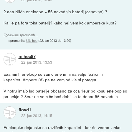
2 aaa NiMh eneloope = 56 navadnih baterij (cenovno) ?
Kaj je pa fora toka baterij? kako nej vem kok amperske kupt?
Zgodovina sprememb…
spremenilo:
killa bee
(
22. jan 2013 ob 13:50
)
mihec87
::
22. jan 2013, 13:53
aaa nimh eneloop so samo ene in ni na voljo različnih
kapacitet..Ampere (A) pa ne vem od kje si potegnu..
V hofru imajo lsd baterije občasno za cca 1eur po kosu eneloop so
pa nekje 2-3eur ne vem če boš dobil za ta denar 56 navadnih
floyd1
::
22. jan 2013, 14:15
Eneloopke dejansko so različnih kapacitet - ker še vedno lahko