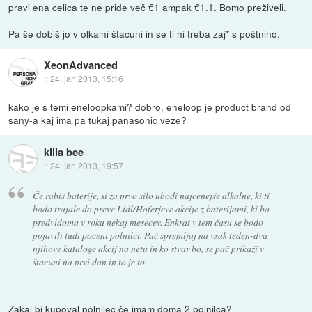
pravi ena celica te ne pride več €1 ampak €1.1. Bomo preživeli.
Pa še dobiš jo v olkalni štacuni in se ti ni treba zaj* s poštnino.
XeonAdvanced
::
24. jan 2013, 15:16
kako je s temi eneloopkami? dobro, eneloop je product brand od
sany-a kaj ima pa tukaj panasonic veze?
killa bee
::
24. jan 2013, 19:57
Če rabiš baterije, si za prvo silo ubodi najcenejše alkalne, ki ti
bodo trajale do preve Lidl/Hoferjeve akcije z baterijami, ki bo
predvidoma v roku nekaj mesecev. Enkrat v tem času se bodo
pojavili tudi poceni polnilci. Pač spremljaj na vsak teden-dva
njihove kataloge akcij na netu in ko stvar bo, se pač prikaži v
štacuni na prvi dan in to je to.
Zakaj bi kupoval polnilec če imam doma 2 polnilca?