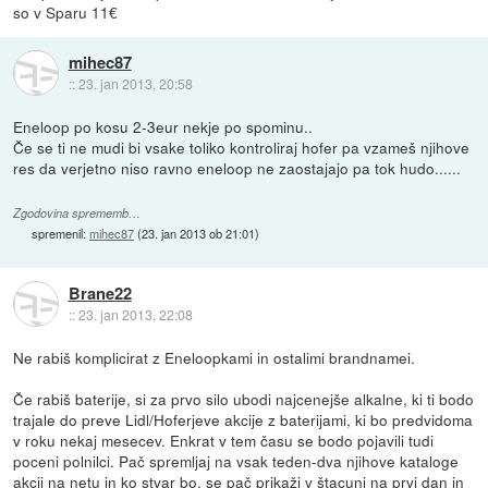
so v Sparu 11€
mihec87
::
23. jan 2013, 20:58
Eneloop po kosu 2-3eur nekje po spominu..
Če se ti ne mudi bi vsake toliko kontroliraj hofer pa vzameš njihove
res da verjetno niso ravno eneloop ne zaostajajo pa tok hudo......
Zgodovina sprememb…
spremenil:
mihec87
(
23. jan 2013 ob 21:01
)
Brane22
::
23. jan 2013, 22:08
Ne rabiš komplicirat z Eneloopkami in ostalimi brandnamei.
Če rabiš baterije, si za prvo silo ubodi najcenejše alkalne, ki ti bodo
trajale do preve Lidl/Hoferjeve akcije z baterijami, ki bo predvidoma
v roku nekaj mesecev. Enkrat v tem času se bodo pojavili tudi
poceni polnilci. Pač spremljaj na vsak teden-dva njihove kataloge
akcij na netu in ko stvar bo, se pač prikaži v štacuni na prvi dan in