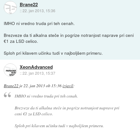
Brane22
::
22. jan 2013, 15:36
IMHO ni vredno truda pri teh cenah.
Brezveze da ti alkalna steče in pogrize notranjost naprave pri ceni
€1 za LSD celico.
Sploh pri kilavem učinku tudi v najboljšem primeru.
XeonAdvanced
::
22. jan 2013, 15:37
Brane22
je
22. jan 2013 ob 15:36
izjavil
:
IMHO ni vredno truda pri teh cenah.
Brezveze da ti alkalna steče in pogrize notranjost naprave pri
ceni €1 za LSD celico.
Sploh pri kilavem učinku tudi v najboljšem primeru.