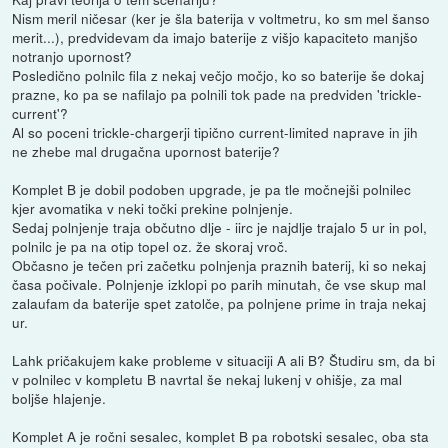
Nism meril ničesar (ker je šla baterija v voltmetru, ko sm mel šanso
merit...), predvidevam da imajo baterije z višjo kapaciteto manjšo
notranjo upornost?
Posledično polnilc fila z nekaj večjo močjo, ko so baterije še dokaj
prazne, ko pa se nafilajo pa polnili tok pade na predviden 'trickle-
current'?
Al so poceni trickle-chargerji tipično current-limited naprave in jih
ne zhebe mal drugačna upornost baterije?
Komplet B je dobil podoben upgrade, je pa tle močnejši polnilec
kjer avomatika v neki točki prekine polnjenje.
Sedaj polnjenje traja občutno dlje - iirc je najdlje trajalo 5 ur in pol,
polnilc je pa na otip topel oz. že skoraj vroč.
Občasno je tečen pri začetku polnjenja praznih baterij, ki so nekaj
časa počivale. Polnjenje izklopi po parih minutah, če vse skup mal
zalaufam da baterije spet zatolče, pa polnjene prime in traja nekaj
ur.
Lahk pričakujem kake probleme v situaciji A ali B? Študiru sm, da bi
v polnilec v kompletu B navrtal še nekaj lukenj v ohišje, za mal
boljše hlajenje.
Komplet A je ročni sesalec, komplet B pa robotski sesalec, oba sta