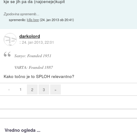
kje se jih pa da (najceneje)kupit
Zgodovina sprememb…
spremenilo:
killa bee
(
24. jan 2013 ob 20:41
)
darkolord
::
24. jan 2013, 22:01
Sanyo: Founded 1951
VARTA: Founded 1887
Kako točno je to SPLOH relevantno?
«
1
2
3
»
Vredno ogleda ...