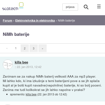
☰
Forum
»
Elektrotehnika in elektronika
»
NiMh baterije
NiMh baterije
«
1
2
3
»
killa bee
::
22. jan 2013, 12:42
Zanimam se za nakup NiMh baterij velikosti AAA za mp3 player.
Mi lahko kdo, ki ima izkušnje s temi baterijami pove a se jih splača
kupit al je bolš kupit navadne(nepolnilne) baterije, ki so bolj poceni.
Zanima me tudi kolikokrat se jih lahko napolne v praksi?
spremenilo:
killa bee
(
22. jan 2013 ob 12:42
)