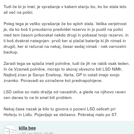
Tudi če bi jo imel, je vprašanje v kakem stanju bo, ko bo stala leto
ali več na polici.
Poleg tega je veliko vprašanje če bo sploh stala. Velika verjetnost
je, da ko boš ti preudarno predvidel rezervo in jo pustil na polici
med tem časom prikorakal nekdo drugi in pobasal tvojo rezervo. in
ti boš dvakrat nategnjen- prvič ker si plačal baterije ki jih nimaš in
drugič, ker si računal na nekaj, česar sedaj nimaš - nek varnostni
backup.
Zaradi tega se splača imeti polnilne, tudi če jih ne rabiš vsak teden.
In če Vzameš polnilne, morajo to skoraj obvezno biti LSD NiMh.
Najbolj znan je Sanyo Eneloop, Varta, GP in ostali imajo svojo
znamko. Ponavadi so označene kot prednapolnjene.
LSD celice so malo dražje od navadnih, a glede na njihovo raven
cen danes to ne bi smel biti problem.
Nekaj časa nazak je bilo tu govora o poceni LSD celicah pri
Hoferju in Lidlu. Pojavljajo se občasno. Pobrskaj malo po ST.
killa bee
::
22. jan 2013, 13:45