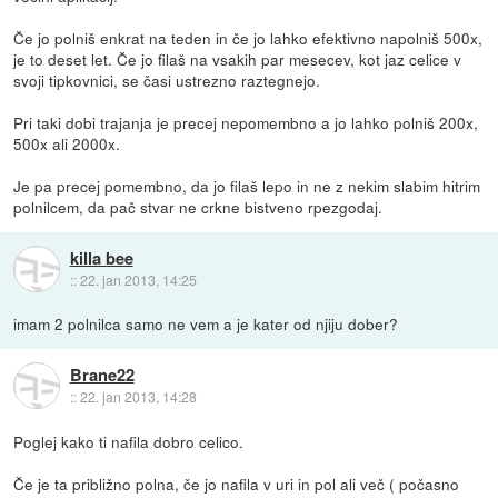
Če jo polniš enkrat na teden in če jo lahko efektivno napolniš 500x,
je to deset let. Če jo filaš na vsakih par mesecev, kot jaz celice v
svoji tipkovnici, se časi ustrezno raztegnejo.
Pri taki dobi trajanja je precej nepomembno a jo lahko polniš 200x,
500x ali 2000x.
Je pa precej pomembno, da jo filaš lepo in ne z nekim slabim hitrim
polnilcem, da pač stvar ne crkne bistveno rpezgodaj.
killa bee
::
22. jan 2013, 14:25
imam 2 polnilca samo ne vem a je kater od njiju dober?
Brane22
::
22. jan 2013, 14:28
Poglej kako ti nafila dobro celico.
Če je ta približno polna, če jo nafila v uri in pol ali več ( počasno