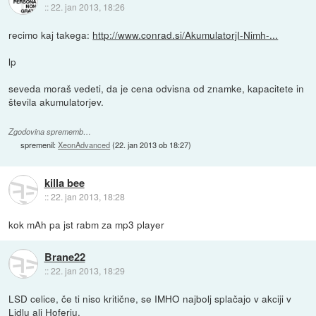
::
22. jan 2013, 18:26
recimo kaj takega:
http://www.conrad.si/AkumulatorjI-Nimh-...
lp
seveda moraš vedeti, da je cena odvisna od znamke, kapacitete in
števila akumulatorjev.
Zgodovina sprememb…
spremenil:
XeonAdvanced
(
22. jan 2013 ob 18:27
)
killa bee
::
22. jan 2013, 18:28
kok mAh pa jst rabm za mp3 player
Brane22
::
22. jan 2013, 18:29
LSD celice, če ti niso kritične, se IMHO najbolj splačajo v akciji v
Lidlu ali Hoferju.