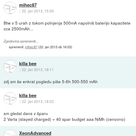
mihec87
::
22. jan 2013, 15:59
Btw v 5 urah z tokom polnjenja 500mA napolniš baterijo kapacitete
cca 2500mAh...
Zgodovina sprememb…
spremenil:
mihec87
(
22. jan 2013 ob 16:03
)
killa bee
::
22. jan 2013, 18:11
zdj sm še enkrat pogledu piše 5-6h 500-550 mAh
killa bee
::
22. jan 2013, 18:23
sm gledal dans v šparu
2 Varta (stayed charged) = 40 spar budget aaa NiMh (cenovno)
XeonAdvanced