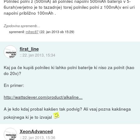
Polnilec polni z (500mA) ali polnilec napolni 500mAh baterijo v 5-
6urah(verjetno je to tazadnje) torej polnilec polni z 100mA(v eni uri
napolni približno 100mAh .
Zgodovina sprememb…
spremenil:
mihec87
(
22. jan 2013 ob 15:29
)
first_line
::
22. jan 2013, 15:34
Kaj pa če kupiš polnilec ki lahko polni baterije ki niso za polnit (kao
do 20x)?
En primer:
http://wattsclever.com/product/alkaline...
A je kdo kdaj probal kakšen tak podvig? Ali vsaj pozna kakšnega
pokojnega ki je to izvajal
XeonAdvanced
::
22. jan 2013, 15:36