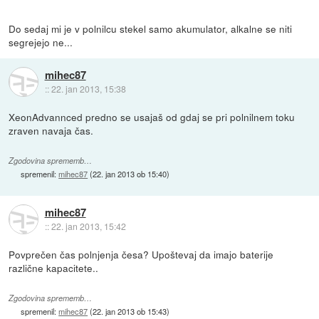
Do sedaj mi je v polnilcu stekel samo akumulator, alkalne se niti
segrejejo ne...
mihec87
::
22. jan 2013, 15:38
XeonAdvannced predno se usajaš od gdaj se pri polnilnem toku
zraven navaja čas.
Zgodovina sprememb…
spremenil:
mihec87
(
22. jan 2013 ob 15:40
)
mihec87
::
22. jan 2013, 15:42
Povprečen čas polnjenja česa? Upoštevaj da imajo baterije
različne kapacitete..
Zgodovina sprememb…
spremenil:
mihec87
(
22. jan 2013 ob 15:43
)