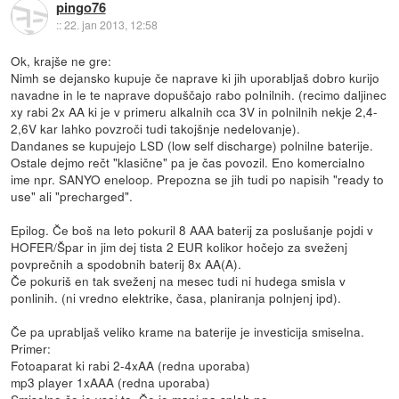
pingo76
::
22. jan 2013, 12:58
Ok, krajše ne gre:
Nimh se dejansko kupuje če naprave ki jih uporabljaš dobro kurijo
navadne in le te naprave dopuščajo rabo polnilnih. (recimo daljinec
xy rabi 2x AA ki je v primeru alkalnih cca 3V in polnilnih nekje 2,4-
2,6V kar lahko povzroči tudi takojšnje nedelovanje).
Dandanes se kupujejo LSD (low self discharge) polnilne baterije.
Ostale dejmo rečt "klasične" pa je čas povozil. Eno komercialno
ime npr. SANYO eneloop. Prepozna se jih tudi po napisih "ready to
use" ali "precharged".
Epilog. Če boš na leto pokuril 8 AAA baterij za poslušanje pojdi v
HOFER/Špar in jim dej tista 2 EUR kolikor hočejo za sveženj
povprečnih a spodobnih baterij 8x AA(A).
Če pokuriš en tak sveženj na mesec tudi ni hudega smisla v
ponlinih. (ni vredno elektrike, časa, planiranja polnjenj ipd).
Če pa uprabljaš veliko krame na baterije je investicija smiselna.
Primer:
Fotoaparat ki rabi 2-4xAA (redna uporaba)
mp3 player 1xAAA (redna uporaba)
Smiselno če je vsaj to. Če je manj pa sploh ne.