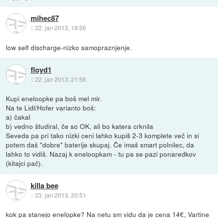
mihec87
::
22. jan 2013, 18:56
low self discharge-nizko samopraznjenje.
floyd1
::
22. jan 2013, 21:56
Kupi eneloopke pa boš mel mir.
Na te Lidl/Hofer varianto boš:
a) čakal
b) vedno študiral, če so OK, ali bo katera crknila
Seveda pa pri tako nizki ceni lahko kupiš 2-3 komplete več in si
potem daš "dobre" baterije skupaj. Če imaš smart polnilec, da
lahko to vidiš. Nazaj k eneloopkam - tu pa se pazi ponaredkov
(kitajci pač).
killa bee
::
23. jan 2013, 20:51
kok pa stanejo enelopke? Na netu sm vidu da je cena 14€, Vartine