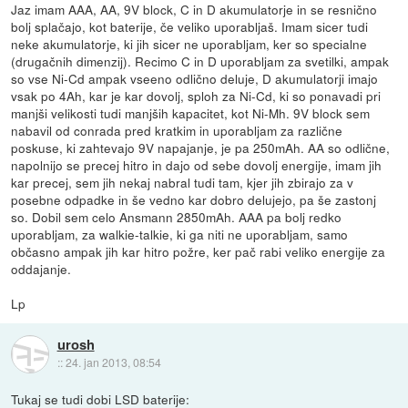
Jaz imam AAA, AA, 9V block, C in D akumulatorje in se resnično
bolj splačajo, kot baterije, če veliko uporabljaš. Imam sicer tudi
neke akumulatorje, ki jih sicer ne uporabljam, ker so specialne
(drugačnih dimenzij). Recimo C in D uporabljam za svetilki, ampak
so vse Ni-Cd ampak vseeno odlično deluje, D akumulatorji imajo
vsak po 4Ah, kar je kar dovolj, sploh za Ni-Cd, ki so ponavadi pri
manjši velikosti tudi manjših kapacitet, kot Ni-Mh. 9V block sem
nabavil od conrada pred kratkim in uporabljam za različne
poskuse, ki zahtevajo 9V napajanje, je pa 250mAh. AA so odlične,
napolnijo se precej hitro in dajo od sebe dovolj energije, imam jih
kar precej, sem jih nekaj nabral tudi tam, kjer jih zbirajo za v
posebne odpadke in še vedno kar dobro delujejo, pa še zastonj
so. Dobil sem celo Ansmann 2850mAh. AAA pa bolj redko
uporabljam, za walkie-talkie, ki ga niti ne uporabljam, samo
občasno ampak jih kar hitro požre, ker pač rabi veliko energije za
oddajanje.
Lp
urosh
::
24. jan 2013, 08:54
Tukaj se tudi dobi LSD baterije: