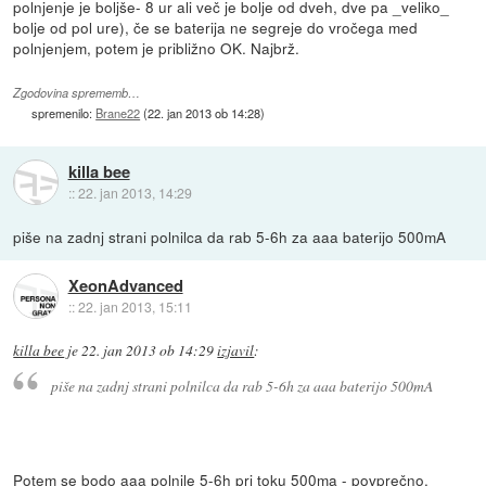
polnjenje je boljše- 8 ur ali več je bolje od dveh, dve pa _veliko_
bolje od pol ure), če se baterija ne segreje do vročega med
polnjenjem, potem je približno OK. Najbrž.
Zgodovina sprememb…
spremenilo:
Brane22
(
22. jan 2013 ob 14:28
)
killa bee
::
22. jan 2013, 14:29
piše na zadnj strani polnilca da rab 5-6h za aaa baterijo 500mA
XeonAdvanced
::
22. jan 2013, 15:11
killa bee
je
22. jan 2013 ob 14:29
izjavil
:
piše na zadnj strani polnilca da rab 5-6h za aaa baterijo 500mA
Potem se bodo aaa polnile 5-6h pri toku 500ma - povprečno,