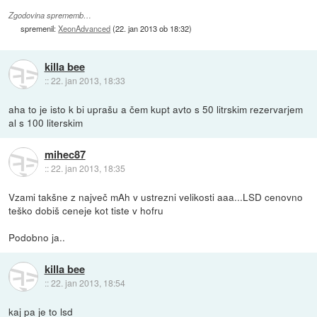
Zgodovina sprememb…
spremenil:
XeonAdvanced
(
22. jan 2013 ob 18:32
)
killa bee
::
22. jan 2013, 18:33
aha to je isto k bi uprašu a čem kupt avto s 50 litrskim rezervarjem
al s 100 literskim
mihec87
::
22. jan 2013, 18:35
Vzami takšne z največ mAh v ustrezni velikosti aaa...LSD cenovno
teško dobiš ceneje kot tiste v hofru
Podobno ja..
killa bee
::
22. jan 2013, 18:54
kaj pa je to lsd