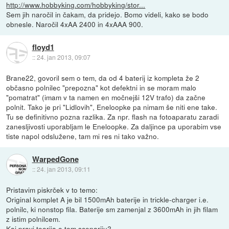
http://www.hobbyking.com/hobbyking/stor...
Sem jih naročil in čakam, da pridejo. Bomo videli, kako se bodo
obnesle. Naročil 4xAA 2400 in 4xAAA 900.
floyd1
::
24. jan 2013, 09:07
Brane22, govoril sem o tem, da od 4 baterij iz kompleta že 2
občasno polnilec "prepozna" kot defektni in se moram malo
"pomatrat" (imam v ta namen en močnejši 12V trafo) da začne
polnit. Tako je pri "Lidlovih", Eneloopke pa nimam še niti ene take.
Tu se definitivno pozna razlika. Za npr. flash na fotoaparatu zaradi
zanesljivosti uporabljam le Eneloopke. Za daljince pa uporabim vse
tiste napol odslužene, tam mi res ni tako važno.
WarpedGone
::
24. jan 2013, 09:11
Pristavim piskrček v to temo:
Original komplet A je bil 1500mAh baterije in trickle-charger i.e.
polnilc, ki nonstop fila. Baterije sm zamenjal z 3600mAh in jih filam
z istim polnilcem.
Kaj pravi teorija o tem scenariju?