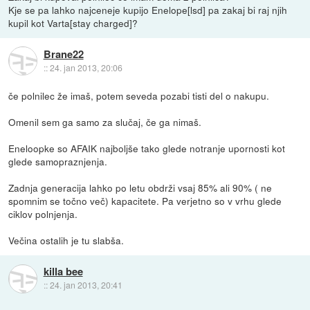
Kje se pa lahko najceneje kupijo Enelope[lsd] pa zakaj bi raj njih
kupil kot Varta[stay charged]?
Brane22
::
24. jan 2013, 20:06
če polnilec že imaš, potem seveda pozabi tisti del o nakupu.
Omenil sem ga samo za slučaj, če ga nimaš.
Eneloopke so AFAIK najboljše tako glede notranje upornosti kot
glede samopraznjenja.
Zadnja generacija lahko po letu obdrži vsaj 85% ali 90% ( ne
spomnim se točno več) kapacitete. Pa verjetno so v vrhu glede
ciklov polnjenja.
Večina ostalih je tu slabša.
killa bee
::
24. jan 2013, 20:41