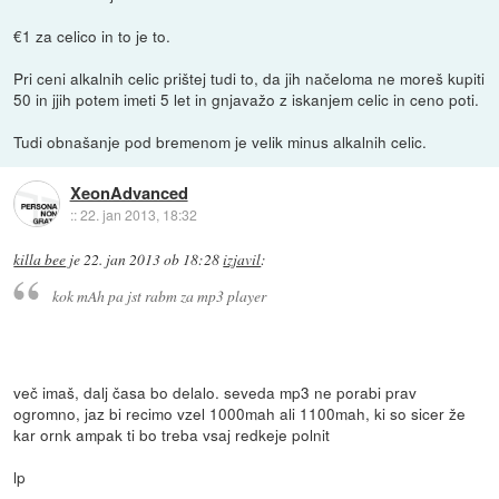
€1 za celico in to je to.
Pri ceni alkalnih celic prištej tudi to, da jih načeloma ne moreš kupiti
50 in jjih potem imeti 5 let in gnjavažo z iskanjem celic in ceno poti.
Tudi obnašanje pod bremenom je velik minus alkalnih celic.
XeonAdvanced
::
22. jan 2013, 18:32
killa bee
je
22. jan 2013 ob 18:28
izjavil
:
kok mAh pa jst rabm za mp3 player
več imaš, dalj časa bo delalo. seveda mp3 ne porabi prav
ogromno, jaz bi recimo vzel 1000mah ali 1100mah, ki so sicer že
kar ornk ampak ti bo treba vsaj redkeje polnit
lp