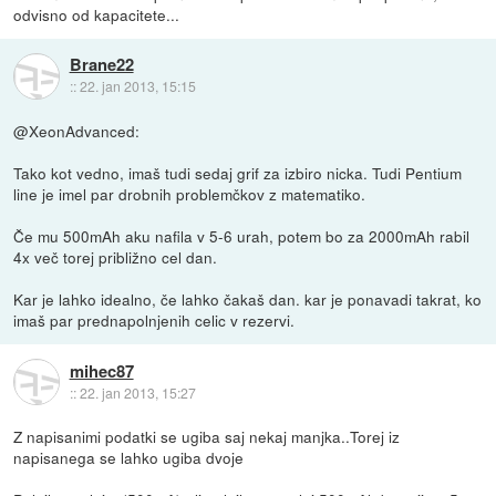
odvisno od kapacitete...
Brane22
::
22. jan 2013, 15:15
@XeonAdvanced:
Tako kot vedno, imaš tudi sedaj grif za izbiro nicka. Tudi Pentium
line je imel par drobnih problemčkov z matematiko.
Če mu 500mAh aku nafila v 5-6 urah, potem bo za 2000mAh rabil
4x več torej približno cel dan.
Kar je lahko idealno, če lahko čakaš dan. kar je ponavadi takrat, ko
imaš par prednapolnjenih celic v rezervi.
mihec87
::
22. jan 2013, 15:27
Z napisanimi podatki se ugiba saj nekaj manjka..Torej iz
napisanega se lahko ugiba dvoje