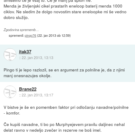
Menda je življenjski cikel prastarih eneloop baterij menda 1000
ciklov. Ne sledim že dolgo novostim stare eneloopke mi še vedno
dobro služijo.
Zgodovina sprememb…
spremenil:
pingo76
(
22. jan 2013 ob 12:59
)
itak37
::
22. jan 2013, 13:13
Pingo ti je lepo razlozil, se en argument za polnilne je, da z njimi
manj onesnazujes okolje.
Brane22
::
22. jan 2013, 13:17
V bistve je še en pomemben faktor pri odločanju navadne/polnilne
- komfor.
Če kupiš navadne, ti bo po Murphyejevem pravilu daljinec nehal
delat ravno v nedeljo zvečer in rezerve ne boš imel.