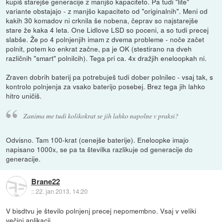
kupiš starejše generacije z manjšo kapaciteto. Pa tudi "lite"
variante obstajajo - z manjšo kapaciteto od "originalnih". Meni od
kakih 30 komadov ni crknila še nobena, čeprav so najstarejše
stare že kaka 4 leta. One Lidlove LSD so poceni, a so tudi precej
slabše. Že po 4 polnjenjih imam z dvema probleme - noče začet
polnit, potem ko enkrat začne, pa je OK (stestirano na dveh
različnih "smart" polnilcih). Tega pri ca. 4x dražjih eneloopkah ni.
Zraven dobrih baterij pa potrebuješ tudi dober polnilec - vsaj tak, s
kontrolo polnjenja za vsako baterijo posebej. Brez tega jih lahko
hitro uničiš.
Zanima me tudi kolikokrat se jih lahko napolne v praksi?
Odvisno. Tam 100-krat (cenejše baterije). Eneloopke imajo
napisano 1000x, se pa ta številka razlikuje od generacije do
generacije.
Brane22
::
22. jan 2013, 14:20
V bisdtvu je število polnjenj precej nepomembno. Vsaj v veliki
večini aplikacij.