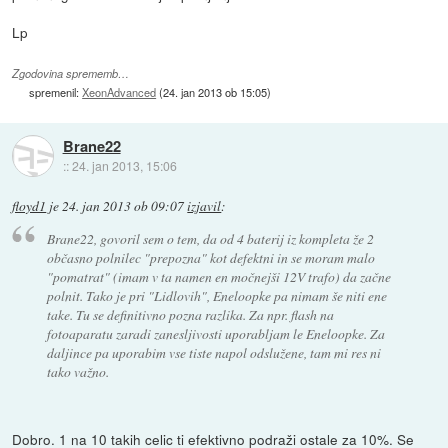
Lp
Zgodovina sprememb…
spremenil:
XeonAdvanced
(
24. jan 2013 ob 15:05
)
Brane22
::
24. jan 2013, 15:06
floyd1
je
24. jan 2013 ob 09:07
izjavil
:
Brane22, govoril sem o tem, da od 4 baterij iz kompleta že 2
občasno polnilec "prepozna" kot defektni in se moram malo
"pomatrat" (imam v ta namen en močnejši 12V trafo) da začne
polnit. Tako je pri "Lidlovih", Eneloopke pa nimam še niti ene
take. Tu se definitivno pozna razlika. Za npr. flash na
fotoaparatu zaradi zanesljivosti uporabljam le Eneloopke. Za
daljince pa uporabim vse tiste napol odslužene, tam mi res ni
tako važno.
Dobro. 1 na 10 takih celic ti efektivno podraži ostale za 10%. Se