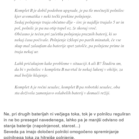
Komplet B je dobil podoben upgrade, je pa tle močnejši polnilec
kjer avomatika v neki točki prekine polnjenje.
Sedaj polnjenje traja občutno dlje - iirc je najdlje trajalo 5 ur in
pol, polnilc je pa na otip topel oz. že skoraj vroč.
Občasno je tečen pri začetku polnjenja praznih baterij, ki so
nekaj časa počivale. Polnjenje izklopi po parih minutah, če vse
skup mal zalaufam da baterije spet zatolče, pa polnjene prime in
traja nekaj ur.
Lahk pričakujem kake probleme v situaciji A ali B? Študiru sm,
da bi v polnilec v kompletu B navrtal še nekaj lukenj v ohišje, za
mal boljše hlajenje.
Komplet A je ročni sesalec, komplet B pa robotski sesalec, oba
sta doživela zamenjavo oslabelih baterij v domači režiji.
Ne, pri drugih baterijah ni večjega toka, tok je v polnilcu reguliran
in ne bo presegel navedenega, lahko pa je manjši odvisno od
stanja baterije (napolnjenost, starost...)
Seveda pa imajo določeni polnilci omogočeno spreminjanje
polnilnega toka za hitrejše polnjenje.