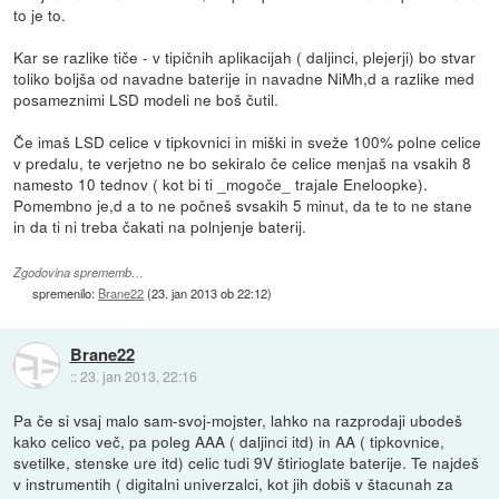
to je to.
Kar se razlike tiče - v tipičnih aplikacijah ( daljinci, plejerji) bo stvar
toliko boljša od navadne baterije in navadne NiMh,d a razlike med
posameznimi LSD modeli ne boš čutil.
Če imaš LSD celice v tipkovnici in miški in sveže 100% polne celice
v predalu, te verjetno ne bo sekiralo če celice menjaš na vsakih 8
namesto 10 tednov ( kot bi ti _mogoče_ trajale Eneloopke).
Pomembno je,d a to ne počneš svsakih 5 minut, da te to ne stane
in da ti ni treba čakati na polnjenje baterij.
Zgodovina sprememb…
spremenilo:
Brane22
(
23. jan 2013 ob 22:12
)
Brane22
::
23. jan 2013, 22:16
Pa če si vsaj malo sam-svoj-mojster, lahko na razprodaji ubodeš
kako celico več, pa poleg AAA ( daljinci itd) in AA ( tipkovnice,
svetilke, stenske ure itd) celic tudi 9V štirioglate baterije. Te najdeš
v instrumentih ( digitalni univerzalci, kot jih dobiš v štacunah za