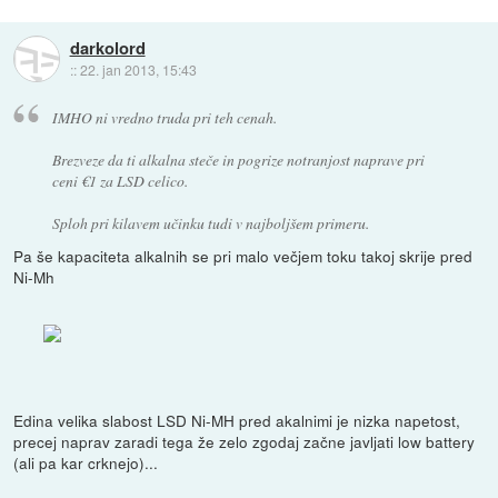
darkolord
::
22. jan 2013, 15:43
IMHO ni vredno truda pri teh cenah.
Brezveze da ti alkalna steče in pogrize notranjost naprave pri
ceni €1 za LSD celico.
Sploh pri kilavem učinku tudi v najboljšem primeru.
Pa še kapaciteta alkalnih se pri malo večjem toku takoj skrije pred
Ni-Mh
Edina velika slabost LSD Ni-MH pred akalnimi je nizka napetost,
precej naprav zaradi tega že zelo zgodaj začne javljati low battery
(ali pa kar crknejo)...