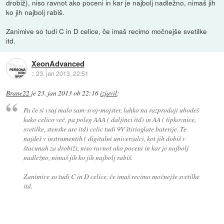
drobiž), niso ravnot ako poceni in kar je najbolj nadležno, nimaš jih
ko jih najbolj rabiš.
Zanimive so tudi C in D celice, če imaš recimo močnejše svetilke
itd.
XeonAdvanced
::
23. jan 2013, 22:51
Brane22
je
23. jan 2013 ob 22:16
izjavil
:
Pa če si vsaj malo sam-svoj-mojster, lahko na razprodaji ubodeš
kako celico več, pa poleg AAA ( daljinci itd) in AA ( tipkovnice,
svetilke, stenske ure itd) celic tudi 9V štirioglate baterije. Te
najdeš v instrumentih ( digitalni univerzalci, kot jih dobiš v
štacunah za drobiž), niso ravnot ako poceni in kar je najbolj
nadležno, nimaš jih ko jih najbolj rabiš.
Zanimive so tudi C in D celice, če imaš recimo močnejše svetilke
itd.