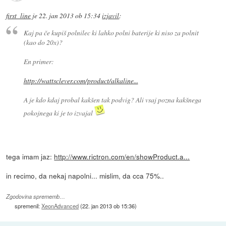
first_line
je
22. jan 2013 ob 15:34
izjavil
:
Kaj pa če kupiš polnilec ki lahko polni baterije ki niso za polnit
(kao do 20x)?
En primer:
http://wattsclever.com/product/alkaline...
A je kdo kdaj probal kakšen tak podvig? Ali vsaj pozna kakšnega
pokojnega ki je to izvajal
tega imam jaz:
http://www.rictron.com/en/showProduct.a...
in recimo, da nekaj napolni... mislim, da cca 75%..
Zgodovina sprememb…
spremenil:
XeonAdvanced
(
22. jan 2013 ob 15:36
)