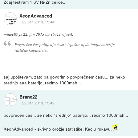
Zdaj testiram 1.6V Ni-Zn celice...
XeonAdvanced
::
22. jan 2013, 15:44
mihec87
je
22. jan 2013 ob 15:42
izjavil
:
Povprečen čas polnjenja česa? Upoštevaj da imajo baterije
različne kapacitete..
saj upoštevam, zato pa govorim o povprečnem času... za neko
srednjo aaa baterijo, recimo 1000mah...
Brane22
::
22. jan 2013, 15:49
povprečen čas... ze neko "srednjo" baterijo... recimo 1000mah...
XeonAdvanced - skrivno orožje statistike. Kec u rukavu.