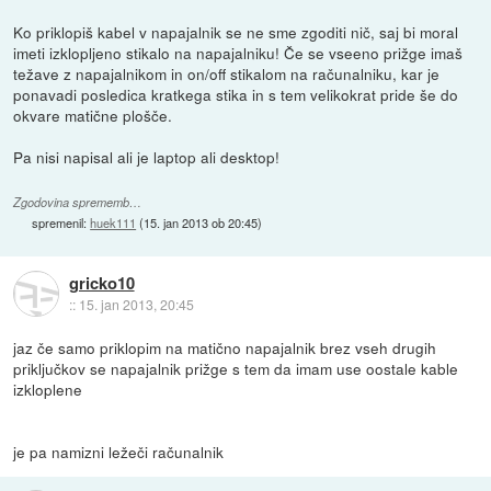
Ko priklopiš kabel v napajalnik se ne sme zgoditi nič, saj bi moral
imeti izklopljeno stikalo na napajalniku! Če se vseeno prižge imaš
težave z napajalnikom in on/off stikalom na računalniku, kar je
ponavadi posledica kratkega stika in s tem velikokrat pride še do
okvare matične plošče.
Pa nisi napisal ali je laptop ali desktop!
Zgodovina sprememb…
spremenil:
huek111
(
15. jan 2013 ob 20:45
)
gricko10
::
15. jan 2013, 20:45
jaz če samo priklopim na matično napajalnik brez vseh drugih
priključkov se napajalnik prižge s tem da imam use oostale kable
izkloplene
je pa namizni ležeči računalnik