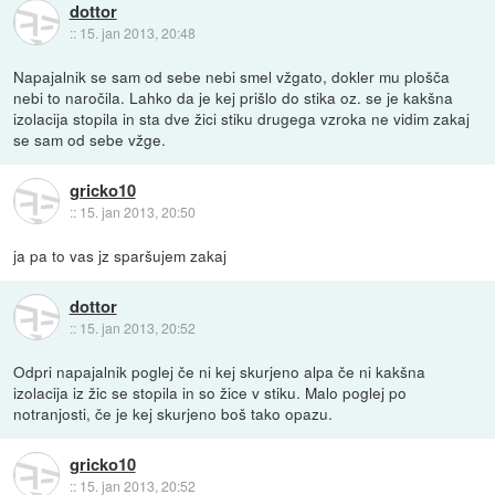
dottor
::
15. jan 2013, 20:48
Napajalnik se sam od sebe nebi smel vžgato, dokler mu plošča
nebi to naročila. Lahko da je kej prišlo do stika oz. se je kakšna
izolacija stopila in sta dve žici stiku drugega vzroka ne vidim zakaj
se sam od sebe vžge.
gricko10
::
15. jan 2013, 20:50
ja pa to vas jz sparšujem zakaj
dottor
::
15. jan 2013, 20:52
Odpri napajalnik poglej če ni kej skurjeno alpa če ni kakšna
izolacija iz žic se stopila in so žice v stiku. Malo poglej po
notranjosti, če je kej skurjeno boš tako opazu.
gricko10
::
15. jan 2013, 20:52