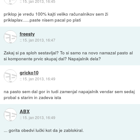
::
15. jan 2013, 16:45
priklop je vredu 100% kajti veliko računalnikov sem ži
priklaplav......paste nisem pacal po plati
freesty
::
15. jan 2013, 16:47
Zakaj si pa sploh sestavljal? To si samo na novo namazal pasto al
si komponente prvic skupaj dal? Napajalnik dela?
gricko10
::
15. jan 2013, 16:49
na pasto sem dal gor in tudi zamenjal napajalnik vendar sem sedaj
probal s starim in zadeva ista
ABX
::
15. jan 2013, 16:49
... gorita obedvi lučki kot da je zablokiral.