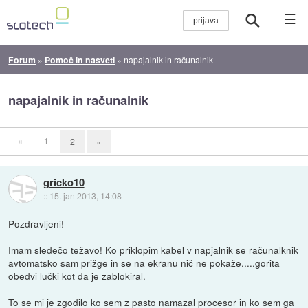
☰
Forum
»
Pomoč in nasveti
»
napajalnik in računalnik
napajalnik in računalnik
«
1
2
»
gricko10
::
15. jan 2013, 14:08
Pozdravljeni!
Imam sledečo težavo! Ko priklopim kabel v napjalnik se računalknik
avtomatsko sam prižge in se na ekranu nič ne pokaže.....gorita
obedvi lučki kot da je zablokiral.
To se mi je zgodilo ko sem z pasto namazal procesor in ko sem ga