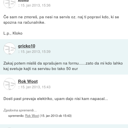
::
15. jan 2013, 15:36
Če sam ne zmoreš, pa nesi na servis oz. naj ti popravi kdo, ki se
spozna na računalnike.
L.p., Kloko
gricko10
::
15. jan 2013, 15:39
Zakaj potem misliš da sprašujem na formu......zato da mi kdo lahko
kaj svetuje kajti na servisu bo tako 50 eur
Rok Woot
::
15. jan 2013, 15:43
Dosti past prevaja elektriko, upam dajo nisi kam napacal...
Zgodovina sprememb…
spremenilo:
Rok Woot
(
15. jan 2013 ob 15:43
)