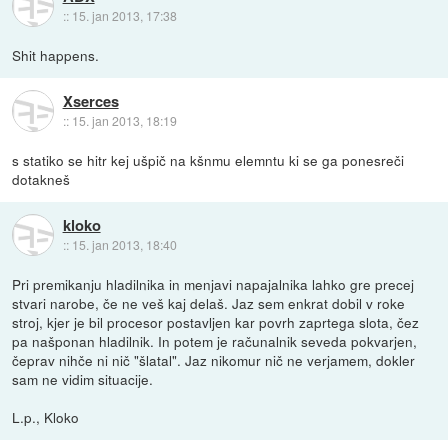
::
15. jan 2013, 17:38
Shit happens.
Xserces
::
15. jan 2013, 18:19
s statiko se hitr kej ušpič na kšnmu elemntu ki se ga ponesreči
dotakneš
kloko
::
15. jan 2013, 18:40
Pri premikanju hladilnika in menjavi napajalnika lahko gre precej
stvari narobe, če ne veš kaj delaš. Jaz sem enkrat dobil v roke
stroj, kjer je bil procesor postavljen kar povrh zaprtega slota, čez
pa našponan hladilnik. In potem je računalnik seveda pokvarjen,
čeprav nihče ni nič "šlatal". Jaz nikomur nič ne verjamem, dokler
sam ne vidim situacije.
L.p., Kloko