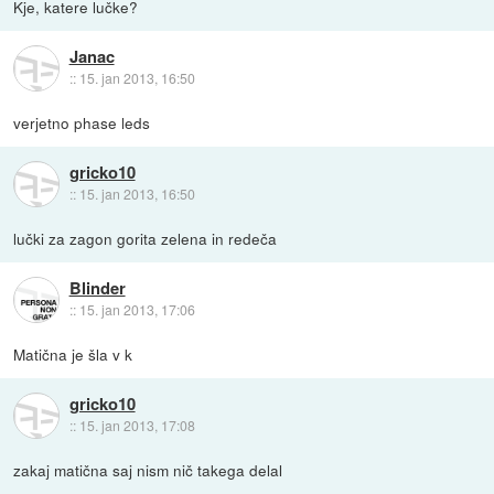
Kje, katere lučke?
Janac
::
15. jan 2013, 16:50
verjetno phase leds
gricko10
::
15. jan 2013, 16:50
lučki za zagon gorita zelena in redeča
Blinder
::
15. jan 2013, 17:06
Matična je šla v k
gricko10
::
15. jan 2013, 17:08
zakaj matična saj nism nič takega delal