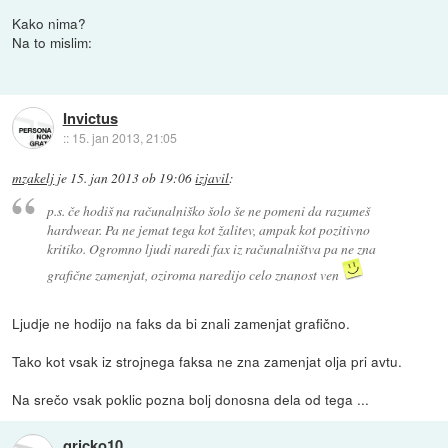
Kako nima?
Na to mislim:
Invictus
::
15. jan 2013, 21:05
mzakelj
je
15. jan 2013 ob 19:06
izjavil
:
p.s. če hodiš na računalniško šolo še ne pomeni da razumeš
hardwear. Pa ne jemat tega kot žalitev, ampak kot pozitivno
kritiko. Ogromno ljudi naredi fax iz računalništva pa ne zna
grafične zamenjat, oziroma naredijo celo znanost ven
Ljudje ne hodijo na faks da bi znali zamenjat grafično.
Tako kot vsak iz strojnega faksa ne zna zamenjat olja pri avtu.
Na srečo vsak poklic pozna bolj donosna dela od tega ...
gricko10