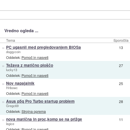
Vredno ogleda ...
Tema
Sporočila
»
PC ugasnil med pregledovanjem BIOSa
13
doggycoin
Oddelek:
Pomoč in nasveti
»
Težava z matično ploščo
27
lucky13
Oddelek:
Pomoč in nasveti
»
Nov napajalnik
25
Hribowc
Oddelek:
Pomoč in nasveti
»
Asus p5q Pro Turbo startup problem
28
Gregc69
Oddelek:
Strojna oprema
»
nova matična in proc,komp se na prižge
11
legice
Oddelek:
Pomoč in nasveti