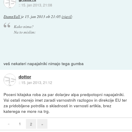
::
15. jan 2013, 21:08
DamnYall
je
15. jan 2013 ob 21:05
izjavil
:
Kako nima?
Na to mislim:
veš nekateri napajalniki nimajo tega gumba
dottor
::
15. jan 2013, 21:12
Poceni kitajska roba za par dolarjev alpa predpotopni napajalniki.
Vsi ostali morejo imet zaradi varnostnih razlogov in direkcije EU ter
za pridobljene potrdila o skladnosti in varnosti artikla, brez
katerega ne more na trg.
«
1
2
»