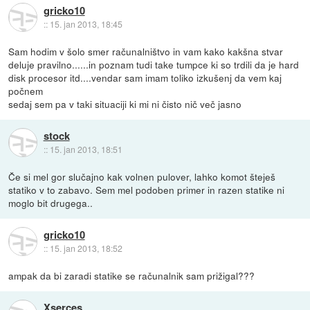
gricko10
::
15. jan 2013, 18:45
Sam hodim v šolo smer računalništvo in vam kako kakšna stvar
deluje pravilno......in poznam tudi take tumpce ki so trdili da je hard
disk procesor itd....vendar sam imam toliko izkušenj da vem kaj
počnem
sedaj sem pa v taki situaciji ki mi ni čisto nič več jasno
stock
::
15. jan 2013, 18:51
Če si mel gor slučajno kak volnen pulover, lahko komot šteješ
statiko v to zabavo. Sem mel podoben primer in razen statike ni
moglo bit drugega..
gricko10
::
15. jan 2013, 18:52
ampak da bi zaradi statike se računalnik sam prižigal???
Xserces