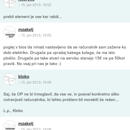
::
15. jan 2013, 19:02
prebit element je vse kar rabiš...
mzakelj
::
15. jan 2013, 19:05
poglej v bios da nimaš nastavljeno da se računalnik sam zažene ko
dobi elektriko. Drugače pa vprašaj kakega kolega, če ma isto
ploščo. Drugače pa take stvari na servisu stanejo 15€ ne pa 50kot
praviš. No vsaj pri nas je tako :)
kloko
::
15. jan 2013, 19:06
Saj, če OP ne bi trmoglavil, da vse ve, in posnel konkretno sliko
notranjosti računalnika, bi lahko problem bil morebiti že rešen...
L.p., Kloko
mzakelj
::
15. jan 2013, 19:06