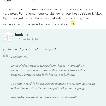
p.s. če hodiš na računalniško šolo še ne pomeni da razumeš
hardwear. Pa ne jemat tega kot žalitev, ampak kot pozitivno kritiko.
Ogromno ljudi naredi fax iz računalništva pa ne zna grafične
zamenjat, oziroma naredijo celo znanost ven
huek111
::
15. jan 2013, 20:41
gricko10
je
15. jan 2013 ob 14:08
izjavil
:
Pozdravljeni!
Imam sledečo težavo! Ko priklopim kabel v napjalnik se
računalknik avtomatsko sam prižge in se na ekranu nič ne
pokaže.....gorita obedvi lučki kot da je zablokiral.
To se mi je zgodilo ko sem z pasto namazal procesor in ko sem ga
priklapljav ter vtaknil kabel v napajalnik je sam se prižgal
Kaj lahko naredim da bo zopet normalno deloval?