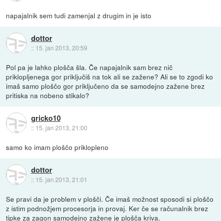
napajalnik sem tudi zamenjal z drugim in je isto
dottor
::
15. jan 2013, 20:59
Pol pa je lahko plošča šla. Če napajalnik sam brez nič
priklopljenega gor priključiš na tok ali se zažene? Ali se to zgodi ko
imaš samo ploščo gor priključeno da se samodejno zažene brez
pritiska na nobeno stikalo?
gricko10
::
15. jan 2013, 21:00
samo ko imam ploščo priklopleno
dottor
::
15. jan 2013, 21:01
Se pravi da je problem v plošči. Če imaš možnost sposodi si ploščo
z istim podnožjem procesorja in provaj. Ker če se računalnik brez
tipke za zagon samodejno zažene je plošča kriva.