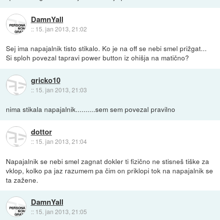
DamnYall
::
15. jan 2013, 21:02
Sej ima napajalnik tisto stikalo. Ko je na off se nebi smel prižgat...
Si sploh povezal tapravi power button iz ohišja na matično?
gricko10
::
15. jan 2013, 21:03
nima stikala napajalnik..........sem sem povezal pravilno
dottor
::
15. jan 2013, 21:04
Napajalnik se nebi smel zagnat dokler ti fizično ne stisneš tiške za
vklop, kolko pa jaz razumem pa čim on priklopi tok na napajalnik se
ta zažene.
DamnYall
::
15. jan 2013, 21:05