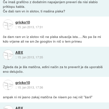
Če imaš grafično z dodatnim napajanjem preveri da nisi slabio
priklopu kabla.
Če daš ram vn in slotov, ti mašina piska?
gricko10
::
15. jan 2013, 17:31
če dam ram vn iz slotov nič ne piska situacija ista.....No pa če mi
kdo vrjame ali ne sm že googlov in nič o tem primeu
ABX
::
15. jan 2013, 17:35
Zgleda da je šla matična, edini način za to preverit je da uporabiš
eno delujočo.
gricko10
::
15. jan 2013, 17:36
ampak ni mi jasno zakaj matična če nisem po nej nič "šaril"
ABX