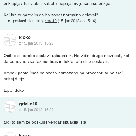
priklapljav ter vtaknil kabel v napajalnik je sam se prižgal
Kaj lahko naredim da bo zopet normalno deloval?
poskusil klonirati:
gricko10
(
15. jan 2013 ob 15:16
)
kloko
::
15. jan 2013, 15:27
Očitno si narobe sestavil računalnik. Ne vidim druge možnosti, kot
da ponovno vse razmontiraš in tokrat pravilno sestaviš.
Ampak pasto imaš pa svežo namazano na procesor, to pa tudi
nekaj šteje!
L.p., Kloko
gricko10
::
15. jan 2013, 15:30
tudi to sem že poskusil vendar situacija ista
kloko