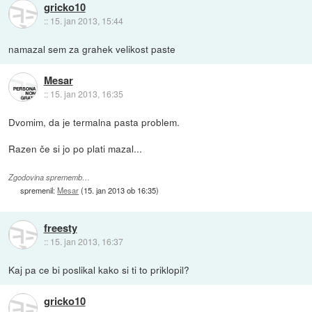
gricko10
::
15. jan 2013, 15:44
namazal sem za grahek velikost paste
Mesar
::
15. jan 2013, 16:35
Dvomim, da je termalna pasta problem.
Razen če si jo po plati mazal...
Zgodovina sprememb…
spremenil:
Mesar
(
15. jan 2013 ob 16:35
)
freesty
::
15. jan 2013, 16:37
Kaj pa ce bi poslikal kako si ti to priklopil?
gricko10