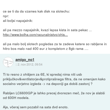
ce se ti da da vzames kak disk na slotechu:
npr:
ali boljsi napajalnik:
ali pa mezzo napajalnik, kvazi lepsa kista in sata pekac ...
http://www.bolha.com/racunalnistvo/ohis...
ali pa malo bolj slotech pogledas za te zadeve katere so rabljene in
hitro bos malo nad 400 eur z kompletom z 8gb rama ....
amigo_no1
::
2. nov 2012, 09:54
Ti to resno z ohišjem za 6E, ki spredaj nima niti usb
priključkov&ventilatorjev&protiprašnega filtra, da ne omenjam kako
socialno verjetno izgleda -> na deponiji ga dobiš zastonj ?
Rabljen LC6600GP je lahko precej dvorezen meč, že nov je slabši
od 600H modela.
Aja, včeraj sem pozabil na sata dvd enoto.