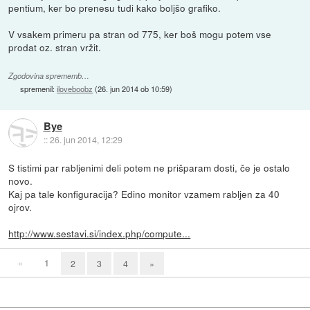
pentium, ker bo prenesu tudi kako boljšo grafiko.
V vsakem primeru pa stran od 775, ker boš mogu potem vse
prodat oz. stran vržit.
Zgodovina sprememb…
spremenil:
iloveboobz
(
26. jun 2014 ob 10:59
)
Bye
::
26. jun 2014, 12:29
S tistimi par rabljenimi deli potem ne prišparam dosti, če je ostalo
novo.
Kaj pa tale konfiguracija? Edino monitor vzamem rabljen za 40
ojrov.
http://www.sestavi.si/index.php/compute...
«
1
2
3
4
»