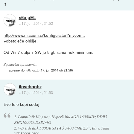
:)
s6c-gEL
::
17. jun 2014, 21:52
http://www.mlacom.si/konfigurator?mycon...
+obstoječe ohišje.
Od Win7 dalje + SW je 8 gb rama nek minimum.
Zgodovina sprememb…
spremenilo:
s6c-gEL
(
17. jun 2014 ob 21:56
)
iloveboobz
::
17. jun 2014, 21:53
Evo tole kupi sedaj
1. Pomnilnik Kingston HyperX blu 4GB 1600MHz DDR3
KHX1600C9D3B1/4G
2. WD trdi disk 500GB SATA 3 5400 8MB 2.5'', Blue, 7mm
WD5000LPVX