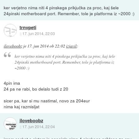
ker verjetno nima niti 4 pinskega prikjučka za proc, kaj šele
24pinski motherboard port. Remember, tole je platforma iz ~2000 :)
trnvpeti
::
17. jun 2014, 22:03
iloveboobz
je
17. jun 2014 ob 22:02
izjavil
:
ker verjetno nima niti 4 pinskega prikjučka za proc, kaj šele
24pinski motherboard port. Remember, tole je platforma iz
~2000 :)
4pin ima
24 pa ne rabi, bo delalo tudi z 20
sicer pa, kar si mu nastimal, novo za 204eur
nima kaj razmisljat
iloveboobz
::
17. jun 2014, 22:04