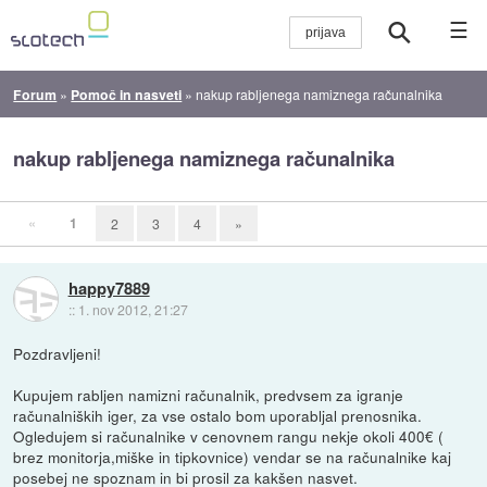
☰
Forum
»
Pomoč in nasveti
»
nakup rabljenega namiznega računalnika
nakup rabljenega namiznega računalnika
«
1
2
3
4
»
happy7889
::
1. nov 2012, 21:27
Pozdravljeni!
Kupujem rabljen namizni računalnik, predvsem za igranje
računalniških iger, za vse ostalo bom uporabljal prenosnika.
Ogledujem si računalnike v cenovnem rangu nekje okoli 400€ (
brez monitorja,miške in tipkovnice) vendar se na računalnike kaj
posebej ne spoznam in bi prosil za kakšen nasvet.