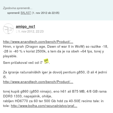
Zgodovina sprememb…
spremenil:
BALAST
(
1. nov 2012 ob 22:05
)
amigo_no1
::
1. nov 2012, 22:23
http://www.anandtech.com/bench/Product/...
Hmm, v igrah (Dragon age, Dawn of war II in WoW) so razlike -18,
-28 in -40 % v korist 2500k, s tem da je na obeh +64 fps, torej y
playable.
Sem pričakoval več od i7
.
Za igranje računalniških iger je dovolj pentium g850, i3 ali 4 jedrni
i5.
http://www.anandtech.com/bench/Product/...
torej kupiš g860 (g850 nimajo), eno h61 ali B75 MB, 4/8 GB rama
DDR3 1333, napajalnik, ohišje,
rabljen HD6770 za 60 ter 500 Gb hdd za 40-50E recimo tale: in
tole:
http://www.bolha.com/racunalnistvo/graf...