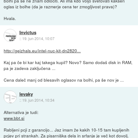
bolhi pa se ne znam odločiti. Ali ima kdo voljo svetovati kakšen
oglas iz bolhe (da je razmerje cena ter zmogljivost prava)?
Hvala.
Invictus
::
19. jun 2014, 10:07
http://geizhals.eu/intel-nuc-kit-dn2820...
Kaj pa če bi kar kaj takega kupil? Novo? Samo dodaš disk in RAM,
pa je zadeva zaključena ...
Cena daleč manj od blesavih oglasov na bolhi, pa še nov je ...
levaky
::
19. jun 2014, 10:34
Alternativa je tudi:
www.bbt.si
Rabljeni pcji z garancijo... Jaz imam že kakih 10-15 tam kupljenih
pcjev pri strankah. Za pisarniška dela in srfanje je več kot dovolj.