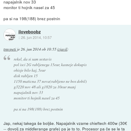
napajalnik nov 33
monitor ti hojnik nasel za 45
pa si na 198(188) brez postnin
iloveboobz
::
26. jun 2014, 10:57
trnvpeti
je
26. jun 2014 ob 10:55
izjavil
:
rekel, da si sam sestavis
pol isci 2G rabljenega 15eur, kasneje dokupis
ohisje bilo kaj, 5eur
disk rabljen 15
1150 maticna 37 nova(rabljeno ne bos dobil)
g3220 nov 48 ali g1820 za 10eur manj
napajalnik nov 33
monitor ti hojnik nasel za 45
pa si na 198(188) brez postnin
Jap, nekaj takega še boljše. Napajalnik vzame chieftech 400w (30€
-- dovolj za middlerange grafe) pa je to to. Procesor pa če se le ta