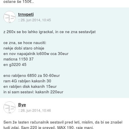
ostane še 150€..
trnvpeti
::
26. jun 2014, 10:45
z 260x se bo lahko igrackal, in ce ne zna sestavljat
ce zna, se hoce nauciti:
nekje dobi staro ohisje
en nov napajalnik lc600w cca 30eur
maticna 1150 37
en g3220 45
eno rabljeno 6850 za 50-60eur
ram 4G rabljen kaksnih 30
en rabljen disk kaksnih 15eur
in si sam sestavi: kaksnih 220eur
Bye
::
26. jun 2014, 10:46
Sem že lasten računalnik sestavil pred leti, mislim, da bi se znašel
tudi zdaj. Sam 220 je preveč. MAX 190, raje manj.