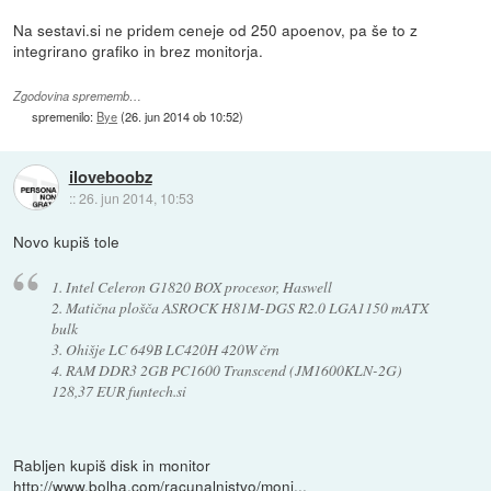
Na sestavi.si ne pridem ceneje od 250 apoenov, pa še to z
integrirano grafiko in brez monitorja.
Zgodovina sprememb…
spremenilo:
Bye
(
26. jun 2014 ob 10:52
)
iloveboobz
::
26. jun 2014, 10:53
Novo kupiš tole
1. Intel Celeron G1820 BOX procesor, Haswell
2. Matična plošča ASROCK H81M-DGS R2.0 LGA1150 mATX
bulk
3. Ohišje LC 649B LC420H 420W črn
4. RAM DDR3 2GB PC1600 Transcend (JM1600KLN-2G)
128,37 EUR funtech.si
Rabljen kupiš disk in monitor
http://www.bolha.com/racunalnistvo/moni...