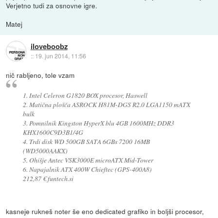
Verjetno tudi za osnovne igre.
Matej
iloveboobz
::
19. jun 2014, 11:56
nič rabljeno, tole vzam
1. Intel Celeron G1820 BOX procesor, Haswell
2. Matična plošča ASROCK H81M-DGS R2.0 LGA1150 mATX
bulk
3. Pomnilnik Kingston HyperX blu 4GB 1600MHz DDR3
KHX1600C9D3B1/4G
4. Trdi disk WD 500GB SATA 6GBs 7200 16MB
(WD5000AAKX)
5. Ohišje Antec VSK3000E microATX Mid-Tower
6. Napajalnik ATX 400W Chieftec (GPS-400A8)
212,87 € funtech.si
kasneje rukneš noter še eno dedicated grafiko in boljši procesor,