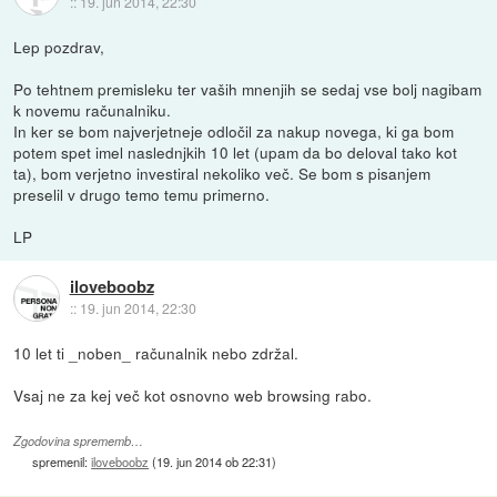
::
19. jun 2014, 22:30
Lep pozdrav,
Po tehtnem premisleku ter vaših mnenjih se sedaj vse bolj nagibam
k novemu računalniku.
In ker se bom najverjetneje odločil za nakup novega, ki ga bom
potem spet imel naslednjkih 10 let (upam da bo deloval tako kot
ta), bom verjetno investiral nekoliko več. Se bom s pisanjem
preselil v drugo temo temu primerno.
LP
iloveboobz
::
19. jun 2014, 22:30
10 let ti _noben_ računalnik nebo zdržal.
Vsaj ne za kej več kot osnovno web browsing rabo.
Zgodovina sprememb…
spremenil:
iloveboobz
(
19. jun 2014 ob 22:31
)