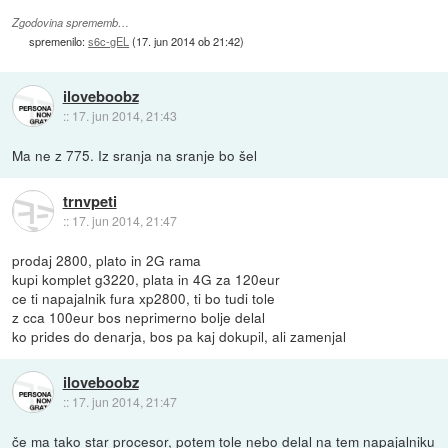
Zgodovina sprememb…
spremenilo:
s6c-gEL
(
17. jun 2014 ob 21:42
)
iloveboobz
::
17. jun 2014, 21:43
Ma ne z 775. Iz sranja na sranje bo šel
trnvpeti
::
17. jun 2014, 21:47
prodaj 2800, plato in 2G rama
kupi komplet g3220, plata in 4G za 120eur
ce ti napajalnik fura xp2800, ti bo tudi tole
z cca 100eur bos neprimerno bolje delal
ko prides do denarja, bos pa kaj dokupil, ali zamenjal
iloveboobz
::
17. jun 2014, 21:47
če ma tako star procesor, potem tole nebo delal na tem napajalniku