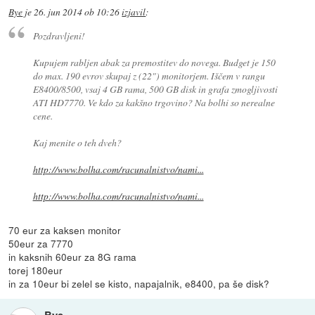
Bye
je
26. jun 2014 ob 10:26
izjavil
:
Pozdravljeni!
Kupujem rabljen abak za premostitev do novega. Budget je 150
do max. 190 evrov skupaj z (22") monitorjem. Iščem v rangu
E8400/8500, vsaj 4 GB rama, 500 GB disk in grafa zmogljivosti
ATI HD7770. Ve kdo za kakšno trgovino? Na bolhi so nerealne
cene.
Kaj menite o teh dveh?
http://www.bolha.com/racunalnistvo/nami...
http://www.bolha.com/racunalnistvo/nami...
70 eur za kaksen monitor
50eur za 7770
in kaksnih 60eur za 8G rama
torej 180eur
in za 10eur bi zelel se kisto, napajalnik, e8400, pa še disk?