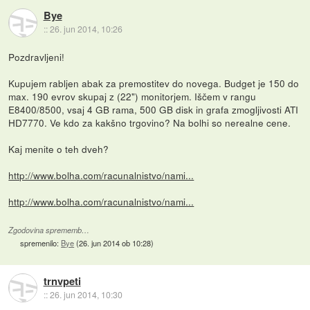
Bye
::
26. jun 2014, 10:26
Pozdravljeni!
Kupujem rabljen abak za premostitev do novega. Budget je 150 do
max. 190 evrov skupaj z (22") monitorjem. Iščem v rangu
E8400/8500, vsaj 4 GB rama, 500 GB disk in grafa zmogljivosti ATI
HD7770. Ve kdo za kakšno trgovino? Na bolhi so nerealne cene.
Kaj menite o teh dveh?
http://www.bolha.com/racunalnistvo/nami...
http://www.bolha.com/racunalnistvo/nami...
Zgodovina sprememb…
spremenilo:
Bye
(
26. jun 2014 ob 10:28
)
trnvpeti
::
26. jun 2014, 10:30