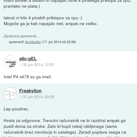
imam socket a sistem in napajalc nima 4 pinskega priklopa za cpu,
pravtako ne plata:)
takrat ni bilo 4 pinskih priklopov za cpu :)
Mogoče ga je kak napajalc mel, ampak ne veliko.
Zgodovina sprememb…
spremenil:
iloveboobz
(
17. jun 2014 ob 22:06
)
s6c-gEL
::
18. jun 2014, 12:20
Intel P4 s478 so ga imeli.
Freakylion
::
19. jun 2014, 09:58
Lep pozdrav,
Hvala za odgovore. Trenutni računalnik ne bi razdiral ampak ga
pustil doma za otroke. Zato bi kupil nekaj rabljenega (samo
računalnik brez monitorja in ostalega). Zaradi poplave vsega na