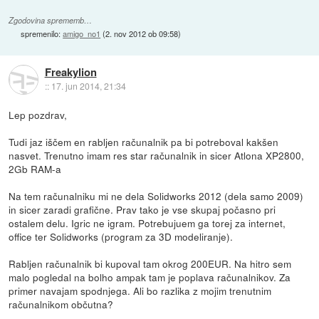
Zgodovina sprememb…
spremenilo:
amigo_no1
(
2. nov 2012 ob 09:58
)
Freakylion
::
17. jun 2014, 21:34
Lep pozdrav,
Tudi jaz iščem en rabljen računalnik pa bi potreboval kakšen
nasvet. Trenutno imam res star računalnik in sicer Atlona XP2800,
2Gb RAM-a
Na tem računalniku mi ne dela Solidworks 2012 (dela samo 2009)
in sicer zaradi grafične. Prav tako je vse skupaj počasno pri
ostalem delu. Igric ne igram. Potrebujuem ga torej za internet,
office ter Solidworks (program za 3D modeliranje).
Rabljen računalnik bi kupoval tam okrog 200EUR. Na hitro sem
malo pogledal na bolho ampak tam je poplava računalnikov. Za
primer navajam spodnjega. Ali bo razlika z mojim trenutnim
računalnikom občutna?