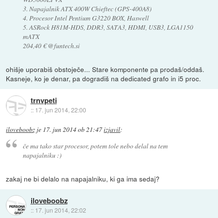
3. Napajalnik ATX 400W Chieftec (GPS-400A8)
4. Procesor Intel Pentium G3220 BOX, Haswell
5. ASRock H81M-HDS, DDR3, SATA3, HDMI, USB3, LGA1150
mATX
204,40 € @funtech.si
ohišje uporabiš obstoječe... Stare komponente pa prodaš/oddaš.
Kasneje, ko je denar, pa dogradiš na dedicated grafo in i5 proc.
trnvpeti
::
17. jun 2014, 22:00
iloveboobz
je
17. jun 2014 ob 21:47
izjavil
:
če ma tako star procesor, potem tole nebo delal na tem
napajalniku :)
zakaj ne bi delalo na napajalniku, ki ga ima sedaj?
iloveboobz
::
17. jun 2014, 22:02