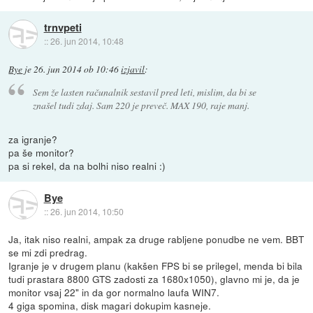
trnvpeti
::
26. jun 2014, 10:48
Bye
je
26. jun 2014 ob 10:46
izjavil
:
Sem že lasten računalnik sestavil pred leti, mislim, da bi se
znašel tudi zdaj. Sam 220 je preveč. MAX 190, raje manj.
za igranje?
pa še monitor?
pa si rekel, da na bolhi niso realni :)
Bye
::
26. jun 2014, 10:50
Ja, itak niso realni, ampak za druge rabljene ponudbe ne vem. BBT
se mi zdi predrag.
Igranje je v drugem planu (kakšen FPS bi se prilegel, menda bi bila
tudi prastara 8800 GTS zadosti za 1680x1050), glavno mi je, da je
monitor vsaj 22" in da gor normalno laufa WIN7.
4 giga spomina, disk magari dokupim kasneje.