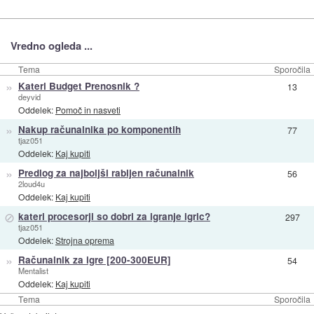
Vredno ogleda ...
Tema
Sporočila
»
Kateri Budget Prenosnik ?
13
deyvid
Oddelek:
Pomoč in nasveti
»
Nakup računalnika po komponentih
77
tjaz051
Oddelek:
Kaj kupiti
»
Predlog za najboljši rabljen računalnik
56
2loud4u
Oddelek:
Kaj kupiti
⊘
kateri procesorji so dobri za igranje igric?
297
tjaz051
Oddelek:
Strojna oprema
»
Računalnik za igre [200-300EUR]
54
Mentalist
Oddelek:
Kaj kupiti
Tema
Sporočila