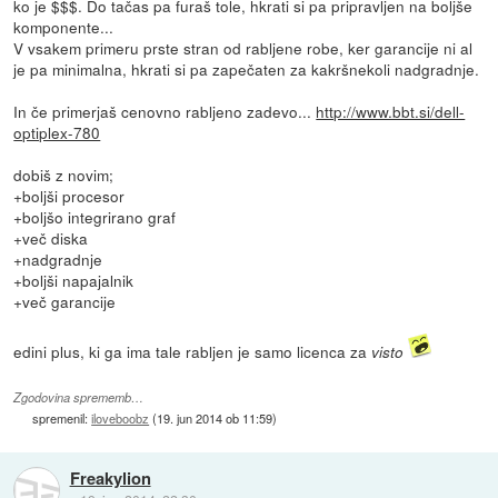
ko je $$$. Do tačas pa furaš tole, hkrati si pa pripravljen na boljše
komponente...
V vsakem primeru prste stran od rabljene robe, ker garancije ni al
je pa minimalna, hkrati si pa zapečaten za kakršnekoli nadgradnje.
In če primerjaš cenovno rabljeno zadevo...
http://www.bbt.si/dell-
optiplex-780
dobiš z novim;
+boljši procesor
+boljšo integrirano graf
+več diska
+nadgradnje
+boljši napajalnik
+več garancije
edini plus, ki ga ima tale rabljen je samo licenca za
visto
Zgodovina sprememb…
spremenil:
iloveboobz
(
19. jun 2014 ob 11:59
)
Freakylion