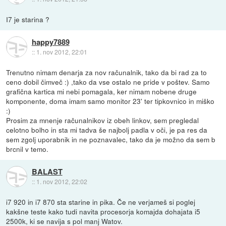
I7 je starina ?
happy7889
::
1. nov 2012, 22:01
Trenutno nimam denarja za nov računalnik, tako da bi rad za to
ceno dobil čimveč :) ,tako da vse ostalo ne pride v poštev. Samo
grafična kartica mi nebi pomagala, ker nimam nobene druge
komponente, doma imam samo monitor 23' ter tipkovnico in miško
:)
Prosim za mnenje računalnikov iz obeh linkov, sem pregledal
celotno bolho in sta mi tadva še najbolj padla v oči, je pa res da
sem zgolj uporabnik in ne poznavalec, tako da je možno da sem b
brcnil v temo.
BALAST
::
1. nov 2012, 22:02
i7 920 in i7 870 sta starine in pika. Če ne verjameš si poglej
kakšne teste kako tudi navita procesorja komajda dohajata i5
2500k, ki se navija s pol manj Watov.