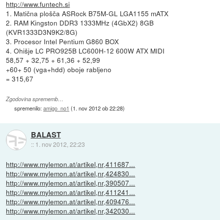
http://www.funtech.si
1. Matična plošča ASRock B75M-GL LGA1155 mATX
2. RAM Kingston DDR3 1333MHz (4GbX2) 8GB
(KVR1333D3N9K2/8G)
3. Procesor Intel Pentium G860 BOX
4. Ohišje LC PRO925B LC600H-12 600W ATX MIDI
58,57 + 32,75 + 61,36 + 52,99
+60+ 50 (vga+hdd) oboje rabljeno
= 315,67
Zgodovina sprememb…
spremenilo:
amigo_no1
(
1. nov 2012 ob 22:28
)
BALAST
::
1. nov 2012, 22:23
http://www.mylemon.at/artikel,nr,411687...
http://www.mylemon.at/artikel,nr,424830...
http://www.mylemon.at/artikel,nr,390507...
http://www.mylemon.at/artikel,nr,411241...
http://www.mylemon.at/artikel,nr,409476...
http://www.mylemon.at/artikel,nr,342030...