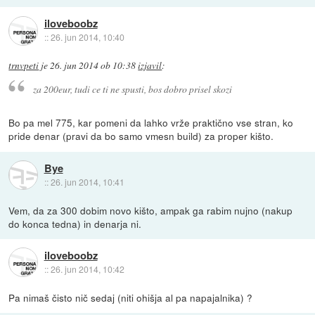
iloveboobz
::
26. jun 2014, 10:40
trnvpeti
je
26. jun 2014 ob 10:38
izjavil
:
za 200eur, tudi ce ti ne spusti, bos dobro prisel skozi
Bo pa mel 775, kar pomeni da lahko vrže praktično vse stran, ko
pride denar (pravi da bo samo vmesn build) za proper kišto.
Bye
::
26. jun 2014, 10:41
Vem, da za 300 dobim novo kišto, ampak ga rabim nujno (nakup
do konca tedna) in denarja ni.
iloveboobz
::
26. jun 2014, 10:42
Pa nimaš čisto nič sedaj (niti ohišja al pa napajalnika) ?