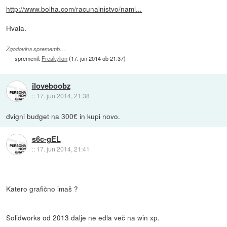
http://www.bolha.com/racunalnistvo/nami...
Hvala.
Zgodovina sprememb…
spremenil:
Freakylion
(
17. jun 2014 ob 21:37
)
iloveboobz
::
17. jun 2014, 21:38
dvigni budget na 300€ in kupi novo.
s6c-gEL
::
17. jun 2014, 21:41
Katero grafično imaš ?
Solidworks od 2013 dalje ne edla več na win xp.