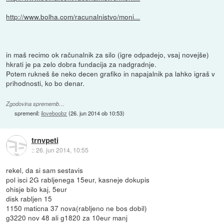
http://www.bolha.com/racunalnistvo/moni...
in maš recimo ok računalnik za silo (igre odpadejo, vsaj novejše)
hkrati je pa zelo dobra fundacija za nadgradnje.
Potem rukneš še neko decen grafiko in napajalnik pa lahko igraš v
prihodnosti, ko bo denar.
Zgodovina sprememb…
spremenil:
iloveboobz
(
26. jun 2014 ob 10:53
)
trnvpeti
::
26. jun 2014, 10:55
rekel, da si sam sestavis
pol isci 2G rabljenega 15eur, kasneje dokupis
ohisje bilo kaj, 5eur
disk rabljen 15
1150 maticna 37 nova(rabljeno ne bos dobil)
g3220 nov 48 ali g1820 za 10eur manj