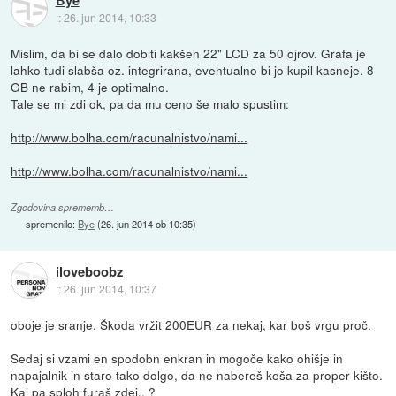
Bye
::
26. jun 2014, 10:33
Mislim, da bi se dalo dobiti kakšen 22" LCD za 50 ojrov. Grafa je
lahko tudi slabša oz. integrirana, eventualno bi jo kupil kasneje. 8
GB ne rabim, 4 je optimalno.
Tale se mi zdi ok, pa da mu ceno še malo spustim:
http://www.bolha.com/racunalnistvo/nami...
http://www.bolha.com/racunalnistvo/nami...
Zgodovina sprememb…
spremenilo:
Bye
(
26. jun 2014 ob 10:35
)
iloveboobz
::
26. jun 2014, 10:37
oboje je sranje. Škoda vržit 200EUR za nekaj, kar boš vrgu proč.
Sedaj si vzami en spodobn enkran in mogoče kako ohišje in
napajalnik in staro tako dolgo, da ne nabereš keša za proper kišto.
Kaj pa sploh furaš zdej.. ?