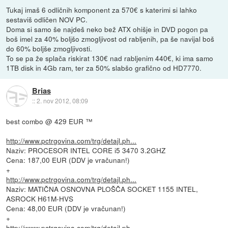
Tukaj imaš 6 odličnih komponent za 570€ s katerimi si lahko
sestaviš odličen NOV PC.
Doma si samo še najdeš neko bež ATX ohišje in DVD pogon pa
boš imel za 40% boljšo zmogljivost od rabljenih, pa še navijal boš
do 60% boljše zmogljivosti.
To se pa že splača riskirat 130€ nad rabljenim 440€, ki ima samo
1TB disk in 4Gb ram, ter za 50% slabšo grafično od HD7770.
Brias
::
2. nov 2012, 08:09
best combo @ 429 EUR ™
http://www.pctrgovina.com/trg/detajl.ph...
Naziv: PROCESOR INTEL CORE i5 3470 3.2GHZ
Cena: 187,00 EUR (DDV je vračunan!)
+
http://www.pctrgovina.com/trg/detajl.ph...
Naziv: MATIČNA OSNOVNA PLOŠČA SOCKET 1155 INTEL,
ASROCK H61M-HVS
Cena: 48,00 EUR (DDV je vračunan!)
+
http://www.pctrgovina.com/trg/detajl.ph...