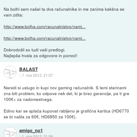
Na bolhi sem našel ta dva računalnika in me zanima kakšna se
vam zdita:
http://www.bolha.com/racunalnistvo/nami...
http://www.bolha.com/racunalnistvo/nami...
Dobrodošli so tudi vaši predlogi.
Najlepša hvala za odgovore in pomoč!
BALAST
::
1. nov 2012, 21:37
Naredi si uslugo in kupi nov gaming računalnik. S temi starinami
zna biti problem, ko odpove nek del, ki je brez garancije, pa ti gre
100€+ za nadomestnega.
Edino kar se splača kupovat rabljeno je grafična kartica (HD6770
se bi našla za 60€, HD6850 za 100€).
amigo_no1
::
1. nov 2012, 21:58