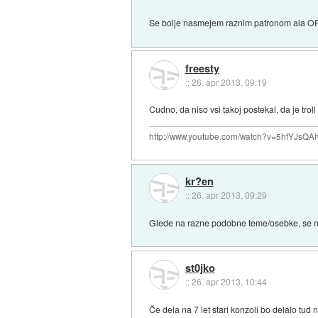
Se bolje nasmejem raznim patronom ala OP, 
freesty
::
26. apr 2013, 09:19
Cudno, da niso vsi takoj postekal, da je trol
http://www.youtube.com/watch?v=5hfYJsQA
kr?en
::
26. apr 2013, 09:29
Glede na razne podobne teme/osebke, se nebi
st0jko
::
26. apr 2013, 10:44
Če dela na 7 let stari konzoli bo delalo t