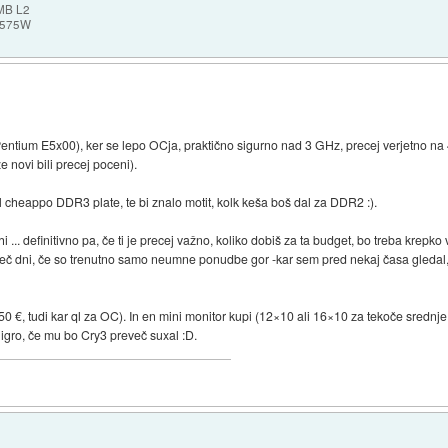
MB L2
 575W
ntium E5x00), ker se lepo OCja, praktično sigurno nad 3 GHz, precej verjetno na 4
že novi bili precej poceni).
 cheappo DDR3 plate, te bi znalo motit, kolk keša boš dal za DDR2 :).
... definitivno pa, če ti je precej važno, koliko dobiš za ta budget, bo treba krepko 
i več dni, če so trenutno samo neumne ponudbe gor -kar sem pred nekaj časa gledal, 
0 €, tudi kar ql za OC). In en mini monitor kupi (12×10 ali 16×10 za tekoče srednje
igro, če mu bo Cry3 preveč suxal :D.