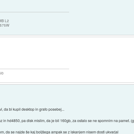
MB L2
 575W
hl0
vi, da bi kupil desktop in grafo posebej...
z in hd4850, pa disk mislim, da je bil 160gb, za ostalo se ne spomnim na pamet. (gr
em, da se najde še kaj boljšega ampak se z iskanjem nisem dosti ukvarjal