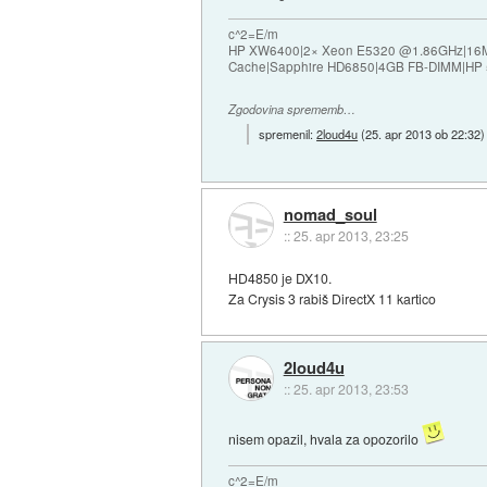
c^2=E/m
HP XW6400|2× Xeon E5320 @1.86GHz|16
Cache|Sapphire HD6850|4GB FB-DIMM|HP
Zgodovina sprememb…
spremenil:
2loud4u
(
25. apr 2013 ob 22:32
)
nomad_soul
::
25. apr 2013, 23:25
HD4850 je DX10.
Za Crysis 3 rabiš DirectX 11 kartico
2loud4u
::
25. apr 2013, 23:53
nisem opazil, hvala za opozorilo
c^2=E/m