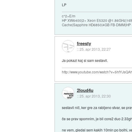
LP
c^2=E/m
HP XW6400|2× Xeon E5320 @1.86GHz|16
Cache|Sapphire HD6850|4GB FB-DIMM|HP
freesty
::
25. apr 2013, 22:27
Ja pokazi kaj si sam sestavil.
http://www.youtube.com/watch?v=5hfYJsQA
2loud4u
::
25. apr 2013, 22:30
sestavil nič, ker gre za rabljeno stvar, se pra
če se prav spomnim, je bil core2 duo 2.33gh
ne vem, gledal sem kakih 10min po bolhi, v