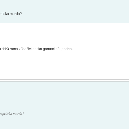
aprilska morda?
 ddr3 rama z ''doživljensko garancijo'' ugodno.
voaprilska morda?