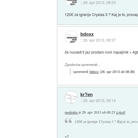
::
26. apr 2013, 08:23
120€ za igranje Crysisa 3 ? Kaj je to, prvo
bdoxx
::
26. apr 2013, 08:37
če nucasš ti jaz prodam novi napajlnik + 4gb
Zgodovina sprememb…
spremenil:
bdoxx
(
26. apr 2013 ob 08:38
)
kr?en
::
26. apr 2013, 09:14
medenko
je
26. apr 2013 ob 08:23
izjavil
:
120€ za igranje Crysisa 3 ? Kaj je to, pr
+1