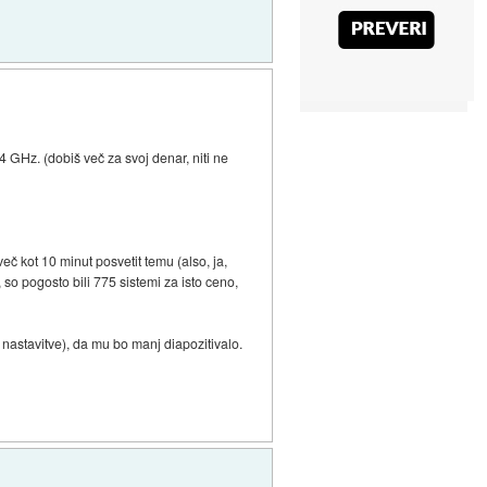
 GHz. (dobiš več za svoj denar, niti ne
več kot 10 minut posvetit temu (also, ja,
so pogosto bili 775 sistemi za isto ceno,
 nastavitve), da mu bo manj diapozitivalo.