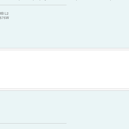
MB L2
 575W