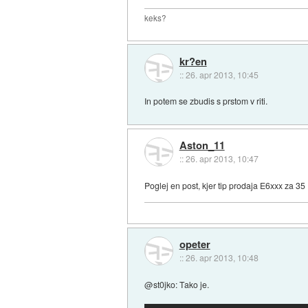
keks?
kr?en
::
26. apr 2013, 10:45
In potem se zbudis s prstom v riti.
Aston_11
::
26. apr 2013, 10:47
Poglej en post, kjer tip prodaja E6xxx za 3
opeter
::
26. apr 2013, 10:48
@st0jko: Tako je.