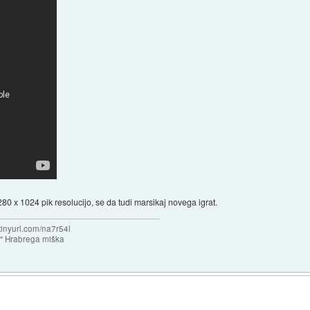
80 x 1024 pik resolucijo, se da tudi marsikaj novega igrat.
/tinyurl.com/na7r54l
e" Hrabrega miška