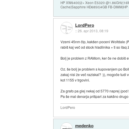
HP XW6400|2× Xeon E5320 @1.86GHz|16
Cache|Sapphire HD6850|4GB FB-DIMM|HP
LordPero
::
26. apr 2013, 08:19
Vzemi 45nm čip, kakšen poceni Wolfdale (Pe
rabiš kaj več od stock hladilnika + ti so itaq 
Bolj je problem z RAMom, ker če ne dobiš el
Oz. še bolj je problem s kupovanjem po Bolhi 
zakaj nisi že več raziskal? :)), mogoče tud
kot 1155 v trgovini.
Za grafo pa glej nekaj od 5770 naprej (pod 5
Pa še mal denarja prišpari za kakšno drugo 
LordPero
medenko