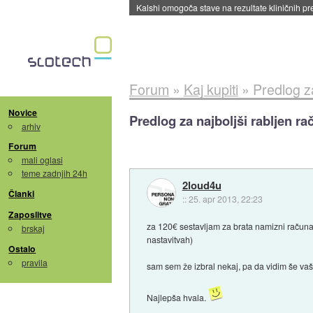
Sandisk že prodal več kot polovico SSD-jev za 
Forum
»
Kaj kupiti
»
Predlog za
Novice
Predlog za najboljši rabljen ra
arhiv
Forum
mali oglasi
teme zadnjih 24h
2loud4u
Članki
::
25. apr 2013, 22:23
Zaposlitve
za 120€ sestavljam za brata namizni računal
brskaj
nastavitvah)
Ostalo
pravila
sam sem že izbral nekaj, pa da vidim še va
Najlepša hvala.