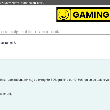
naslednji dve leti
::
danes ob 11:37
 najboljši rabljen računalnik
čunalnik
nik... sam računalnik naj bo okrog 60-80€, grafična pa 40-60€ (da se bo dalo crysis
ša mnenja.