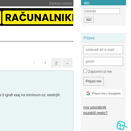
Išči:
Zadnje novice
Prijava
«
1
2
»
Zapomni si me
 3 igrati vsaj na minimum oz. srednjih
nov uporabnik
pozabili geslo?