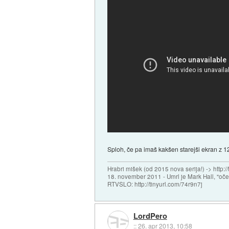
Sploh, če pa imaš kakšen starejši ekran z 12
Hrabri mišek (od 2015 nova serija!) -> http:/
18. november 2011 - Umrl je Mark Hall, "oč
RTVSLO: http://tinyurl.com/74r9n7j
LordPero
::
26. apr 2013, 10:58