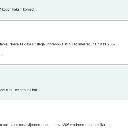
kot pri kaksni komediji.
l tema. Norce se dala s tistega uporabnika, ki bi rad imel racunalnik za 250€.
hl0
 cudil, ce nebi bil trol.
ud na optimalno sestavljenemu rabljenemu 120€ vrednemu racunalniku.