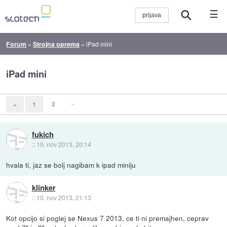
☰
Forum
»
Strojna oprema
»
iPad mini
iPad mini
2
»
«
1
fukich
::
10. nov 2013, 20:14
hvala ti, jaz se bolj nagibam k ipad miniju
klinker
::
10. nov 2013, 21:13
Kot opcijo si poglej se Nexus 7 2013, ce ti ni premajhen, ceprav