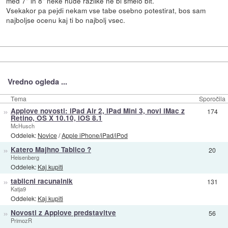
med 7" in 8" neke hude razlike ne bi smelo bit.
Vsekakor pa pejdi nekam vse tabe osebno potestirat, bos sam
najboljse ocenu kaj ti bo najbolj vsec.
Vredno ogleda ...
Tema
Sporočila
»
Applove novosti: iPad Air 2, iPad Mini 3, novi iMac z
174
Retino, OS X 10.10, iOS 8.1
McHusch
Oddelek:
Novice
/
Apple iPhone/iPad/iPod
»
Katero Majhno Tablico ?
20
Heisenberg
Oddelek:
Kaj kupiti
»
tablicni racunalnik
131
Katja9
Oddelek:
Kaj kupiti
»
Novosti z Applove predstavitve
56
PrimozR