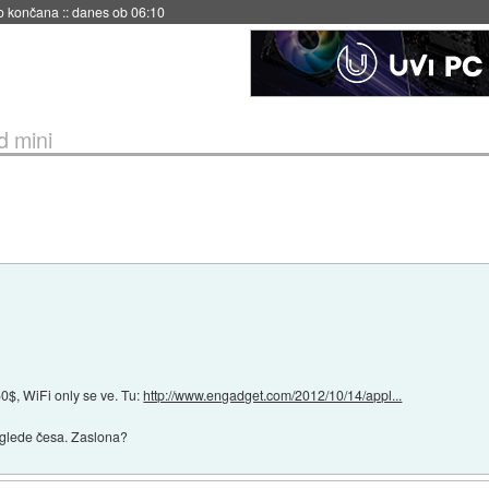
s ob 06:09
d mini
0$, WiFi only se ve. Tu:
http://www.engadget.com/2012/10/14/appl...
 glede česa. Zaslona?