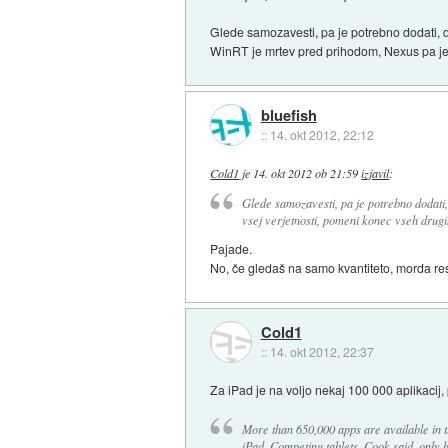
Glede samozavesti, pa je potrebno dodati, d
WinRT je mrtev pred prihodom, Nexus pa je s
bluefish
::
14. okt 2012, 22:12
Cold1
je
14. okt 2012 ob 21:59
izjavil
:
Glede samozavesti, pa je potrebno dodati, 
vsej verjetnosti, pomeni konec vseh drugih
Pajade.
No, če gledaš na samo kvantiteto, morda re
Cold1
::
14. okt 2012, 22:37
Za iPad je na voljo nekaj 100 000 aplikacij
More than 650,000 apps are available in th
iPad. Competing tablets, Cook said, only 