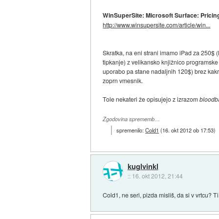
WinSuperSite: Microsoft Surface: Pricing
http://www.winsupersite.com/article/win...
Skratka, na eni strani imamo iPad za 250$ (
tipkanje) z velikansko knjižnico programske
uporabo pa stane nadaljnih 120$) brez kakr
zoprn vmesnik.
Tole nekateri že opisujejo z izrazom
bloodb
Zgodovina sprememb…
spremenilo:
Cold1
(
16. okt 2012 ob 17:53
)
kuglvinkl
::
16. okt 2012, 21:44
Cold1, ne seri, pizda misliš, da si v vrtcu? T