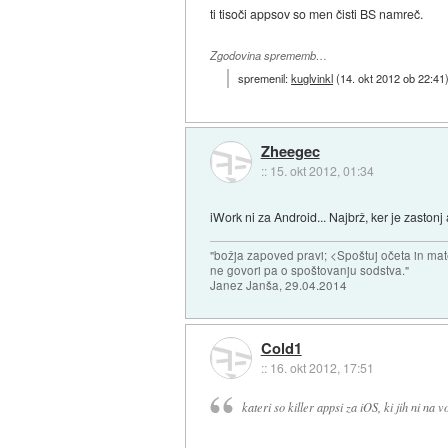
ti tisoči appsov so men čisti BS namreč.
Zgodovina sprememb…
spremenil:
kuglvinkl
(
14. okt 2012 ob 22:41
Zheegec
::
15. okt 2012, 01:34
iWork ni za Android... Najbrž, ker je zaston
"božja zapoved pravi; <Spoštuj očeta in mat
ne govori pa o spoštovanju sodstva."
Janez Janša, 29.04.2014
Cold1
::
16. okt 2012, 17:51
kateri so killer appsi za iOS, ki jih ni na 