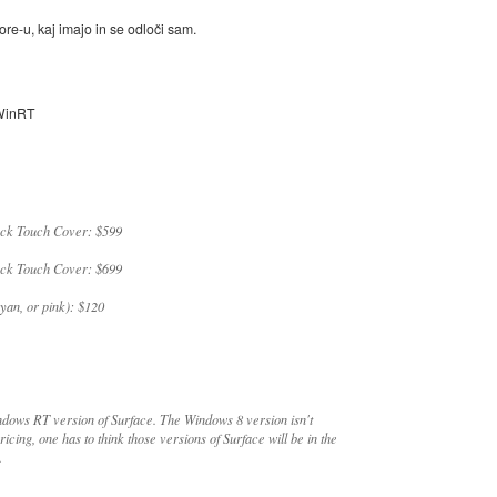
e-u, kaj imajo in se odloči sam.
 WinRT
ack Touch Cover: $599
ack Touch Cover: $699
yan, or pink): $120
indows RT version of Surface. The Windows 8 version isn't
icing, one has to think those versions of Surface will be in the
.