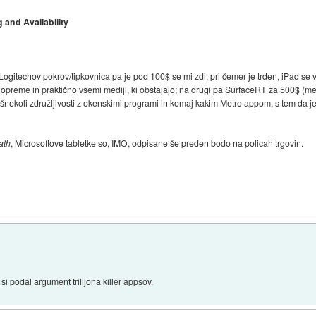
 and Availability
Logitechov pokrov/tipkovnica pa je pod 100$ se mi zdi, pri čemer je trden, iPad se 
 opreme in praktično vsemi mediji, ki obstajajo; na drugi pa SurfaceRT za 500$ (me
šnekoli združljivosti z okenskimi programi in komaj kakim Metro appom, s tem da 
ath
, Microsoftove tabletke so, IMO, odpisane še preden bodo na policah trgovin.
i si podal argument trilijona killer appsov.