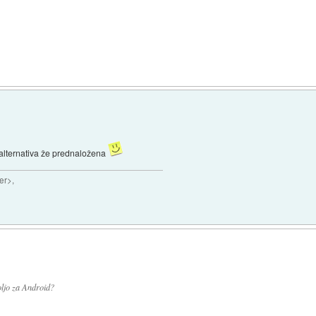
)
j alternativa že prednaložena
er>,
voljo za Android?