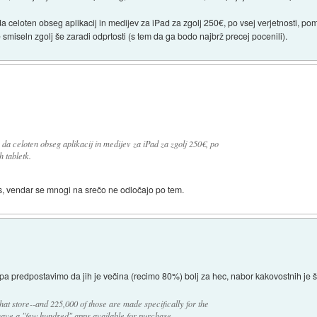
a celoten obseg aplikacij in medijev za iPad za zgolj 250€, po vsej verjetnosti, po
miseln zgolj še zaradi odprtosti (s tem da ga bodo najbrž precej pocenili).
da celoten obseg aplikacij in medijev za iPad za zgolj 250€, po
 tabletk.
s, vendar se mnogi na srečo ne odločajo po tem.
, pa predpostavimo da jih je večina (recimo 80%) bolj za hec, nabor kakovostnih je
at store--and 225,000 of those are made specifically for the
have a "few hundred" apps available for purchase.