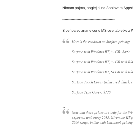
Nimam pojma, poglej si na Applovem Appstor
--------------------------------------------
Sicer pa so znane cene MS-ove tabletke z
Here's the rundown on Surface pricing:
Surface with Windows RT, 32 GB: $499
Surface with Windows RT, 32 GB with Bl
Surface with Windows RT, 64 GB with Bl
Surface Touch Cover (white, red, black, c
Surface Type Cover: $130
...
Note that these prices are only for the W
expected until early 2013. Given the RT pr
$999 range, in line with Ultrabook pricing