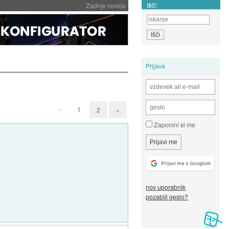
Išči:
Zadnje novice
Prijava
«
1
2
»
Zapomni si me
nov uporabnik
pozabili geslo?