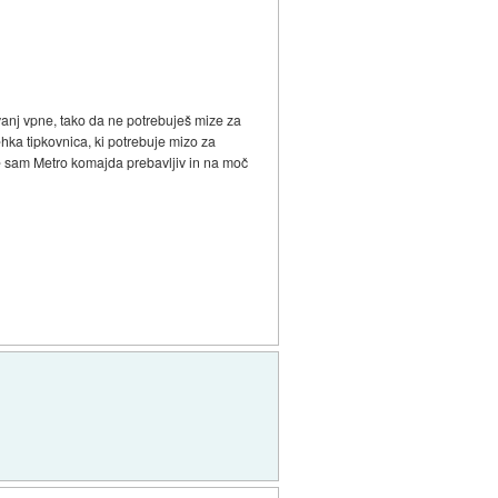
vanj vpne, tako da ne potrebuješ mize za
hka tipkovnica, ki potrebuje mizo za
je sam Metro komajda prebavljiv in na moč