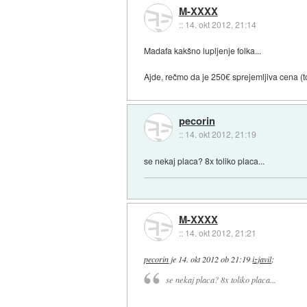
M-XXXX
::
14. okt 2012, 21:14
Madafa kakšno lupljenje folka...
Ajde, rečmo da je 250€ sprejemljiva cena (t
pecorin
::
14. okt 2012, 21:19
se nekaj placa? 8x toliko placa...
M-XXXX
::
14. okt 2012, 21:21
pecorin
je
14. okt 2012 ob 21:19
izjavil
:
se nekaj placa? 8x toliko placa...