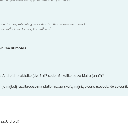
ame Center, submitting more than 5 billion scores each week.
rate with Game Center, Forstall said.
wn the numbers
 za Androidne tabletke (dve? tri? sedem?) koliko pa za Metro (ena?)?
) je najbolj razvita/obsežna platforma, za skoraj najnižjo ceno (seveda, če so ceniki
jo za Android?