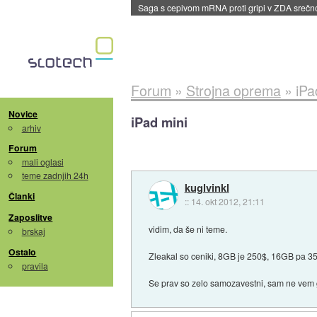
BMW v vozilih začel predvajati reklame
::
dane
Forum
»
Strojna oprema
»
iPa
Novice
iPad mini
arhiv
Forum
mali oglasi
teme zadnjih 24h
kuglvinkl
Članki
::
14. okt 2012, 21:11
Zaposlitve
vidim, da še ni teme.
brskaj
Ostalo
Zleakal so ceniki, 8GB je 250$, 16GB pa 35
pravila
Se prav so zelo samozavestni, sam ne vem