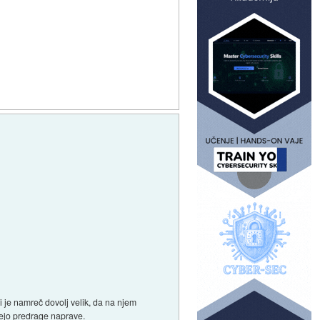
i je namreč dovolj velik, da na njem
očejo predrage naprave.