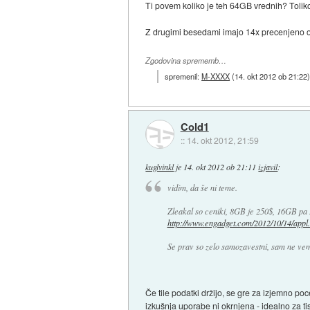
Ti povem koliko je teh 64GB vrednih? Toliko
Z drugimi besedami imajo 14x precenjeno op
Zgodovina sprememb…
spremenil:
M-XXXX
(
14. okt 2012 ob 21:22
Cold1
::
14. okt 2012, 21:59
kuglvinkl
je
14. okt 2012 ob 21:11
izjavil
:
vidim, da še ni teme.
Zleakal so ceniki, 8GB je 250$, 16GB pa 
http://www.engadget.com/2012/10/14/appl.
Se prav so zelo samozavestni, sam ne ve
Če tile podatki držijo, se gre za izjemno po
izkušnja uporabe ni okrnjena - idealno za tis