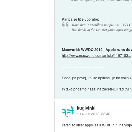
Kar pa se tiče uporabe:
More than 130 million people use iOS's G
Two thirds of the top 100 game apps integ
Macworld: WWDC 2012 - Apple runs do
http://www.macworld.com/article/1167183...
-------------------------------------
Sedaj pa povej, koliko aplikacij je na voljo
In tako pridemo nazaj na začetek, iPad (Mini
kuglvinkl
::
14. okt 2012, 22:40
kateri so killer appsi za iOS, ki jih ni na vol