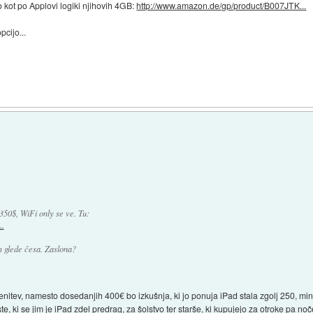
 kot po Applovi logiki njihovih 4GB:
http://www.amazon.de/gp/product/B007JTK...
cijo...
)
350$, WiFi only se ve. Tu:
..
m glede česa. Zaslona?
cenitev, namesto dosedanjih 400€ bo izkušnja, ki jo ponuja iPad stala zgolj 250, min
te, ki se jim je iPad zdel predrag, za šolstvo ter starše, ki kupujejo za otroke pa n