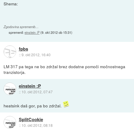
Shema:
Zgodovina sprememb…
spremenil:
einstein :P
(
9. okt 2012 ob 15:31
)
fpbs
::
9. okt 2012, 16:40
LM 317 pa tega ne bo zdržal brez dodatne pomoči močnostnega
tranzistorja.
einstein :P
::
10. okt 2012, 07:47
heatsink daš gor, pa bo zdržal.
SplitCookie
::
10. okt 2012, 08:18