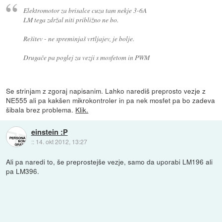
Elektromotor za brisalce cuza tam nekje 3-6A
LM tega zdržal niti približno ne bo.
Rešitev - ne spreminjaš vrtljajev, je bolje.
Drugače pa poglej za vezji s mosfetom in PWM
Se strinjam z zgoraj napisanim. Lahko narediš preprosto vezje z
NE555 ali pa kakšen mikrokontroler in pa nek mosfet pa bo zadeva
šibala brez problema.
Klik.
einstein :P
::
14. okt 2012, 13:27
Ali pa naredi to, še preprostejše vezje, samo da uporabi LM196 ali
pa LM396.