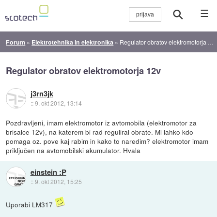
☰
Forum
»
Elektrotehnika in elektronika
»
Regulator obratov elektromotorja 12v
Regulator obratov elektromotorja 12v
j3rn3jk
::
9. okt 2012, 13:14
Pozdravljeni, imam elektromotor iz avtomobila (elektromotor za
brisalce 12v), na katerem bi rad reguliral obrate. Mi lahko kdo
pomaga oz. pove kaj rabim in kako to naredim? elektromotor imam
priključen na avtomobilski akumulator. Hvala
einstein :P
::
9. okt 2012, 15:25
Uporabi LM317