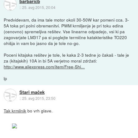
barbaricb
::
25. avg 2015, 20:04
Predvidevam, da ima tale motor okoli 30-50W kar pomeni cca. 3-
5A toka pri polni obremenitvi. PWM krmiljenje je pri toku edina
(cenovno) spremeljiva rešitev. Vse linearne odpadejo, vsi ki pa
zagovarjate LM317 pa si poglejte termične katakteristike TO220
ohišja in vam bo jasno da je tole no-go.
Poceni kitajska rešitev je tole, le kaka 2-3 tedne jo čakaš - tale je
za (kitajskih) 10A in bi 5A verjetno moral zdržati:
http://www.aliexpress.com/item/Free-Shi...
lp
Stari maček
::
25. avg 2015, 23:50
Tak krmilnik
bo vrh glave.