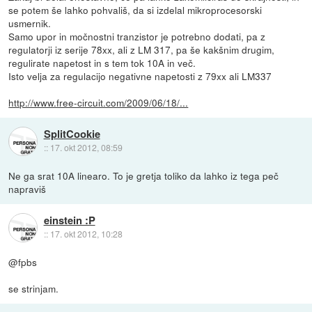
se potem še lahko pohvališ, da si izdelal mikroprocesorski
usmernik.
Samo upor in močnostni tranzistor je potrebno dodati, pa z
regulatorji iz serije 78xx, ali z LM 317, pa še kakšnim drugim,
regulirate napetost in s tem tok 10A in več.
Isto velja za regulacijo negativne napetosti z 79xx ali LM337
http://www.free-circuit.com/2009/06/18/...
SplitCookie
::
17. okt 2012, 08:59
Ne ga srat 10A linearo. To je gretja toliko da lahko iz tega peč
napraviš
einstein :P
::
17. okt 2012, 10:28
@fpbs
se strinjam.