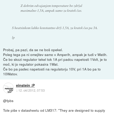
Z dobrim odvajanjem temperature bo zdržal
maximalno 1,5A, ampak samo za kratek čas.
S heatsinkom lahko konstantno drži 1,5A, za kratek čas pa 3A.
lp
Probaj, pa pazi, da se ne boš opekel.
Poleg tega pa ni omejitev samo v Amperih, ampak je tudi v Watih.
Če bo skozi regulator tekel tok 1A pri padcu napetosti 1Volt, je to
moč, ki jo regulator pokasira 1Wat.
Če bo pa padec napetosti na regulatorju 10V, pri 1A bo pa to
10Watov.
einstein :P
::
12. okt 2012, 07:53
@fpbs
Tole piše v datasheetu od LM317: "They are designed to supply