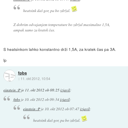
heatsink daš gor, pa bo zdržal.
Z dobrim odvajanjem temperature bo zdržal maximalno 1,5A,
ampak samo za kratek čas.
S heatsinkom lahko konstantno drži 1,5A, za kratek čas pa 3A.
lp
fpbs
::
11. okt 2012, 10:54
einstein :P
je
11. okt 2012 ob 08:25
izjavil
:
fpbs
je
10. okt 2012 ob 09:34
izjavil
:
einstein :P
je
10. okt 2012 ob 07:47
izjavil
:
heatsink daš gor, pa bo zdržal.