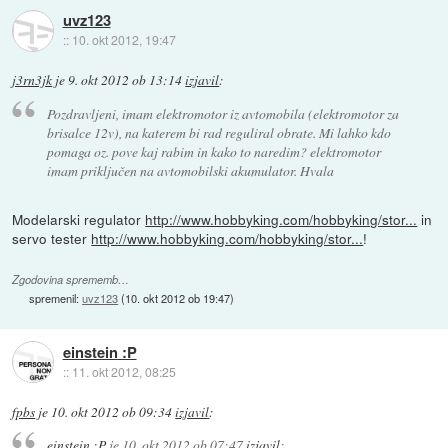
uvz123
::
10. okt 2012, 19:47
j3rn3jk
je
9. okt 2012 ob 13:14
izjavil
:
Pozdravljeni, imam elektromotor iz avtomobila (elektromotor za
brisalce 12v), na katerem bi rad reguliral obrate. Mi lahko kdo
pomaga oz. pove kaj rabim in kako to naredim? elektromotor
imam priključen na avtomobilski akumulator. Hvala
Modelarski regulator
http://www.hobbyking.com/hobbyking/stor...
in
servo tester
http://www.hobbyking.com/hobbyking/stor...
!
Zgodovina sprememb…
spremenil:
uvz123
(
10. okt 2012 ob 19:47
)
einstein :P
::
11. okt 2012, 08:25
fpbs
je
10. okt 2012 ob 09:34
izjavil
:
einstein :P
je
10. okt 2012 ob 07:47
izjavil
: