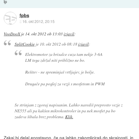
lp
fpbs
::
16. okt 2012, 20:15
VooDooX
je
14. okt 2012 ob 13:03
izjavil
:
SplitCookie
je
10. okt 2012 ob 08:18
izjavil
:
Elektromotor za brisalce cuza tam nekje 3-6A
LM tega zdržal niti približno ne bo.
Rešitev - ne spreminjaš vrtljajev, je bolje.
Drugače pa poglej za vezji s mosfetom in PWM
Se strinjam z zgoraj napisanim. Lahko narediš preprosto vezje z
NE555 ali pa kakšen mikrokontroler in pa nek mosfet pa bo
zadeva šibala brez problema.
Klik.
Zakaj bi delal enostavno, če pa lahko zakomliciraš do skrajnosti, in