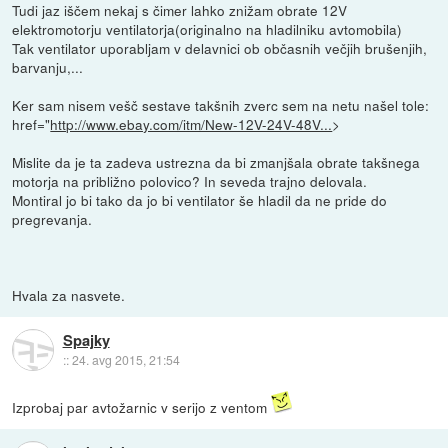
Tudi jaz iščem nekaj s čimer lahko znižam obrate 12V
elektromotorju ventilatorja(originalno na hladilniku avtomobila)
Tak ventilator uporabljam v delavnici ob občasnih večjih brušenjih,
barvanju,...
Ker sam nisem vešč sestave takšnih zverc sem na netu našel tole:
href="
http://www.ebay.com/itm/New-12V-24V-48V...
>
Mislite da je ta zadeva ustrezna da bi zmanjšala obrate takšnega
motorja na približno polovico? In seveda trajno delovala.
Montiral jo bi tako da jo bi ventilator še hladil da ne pride do
pregrevanja.
Hvala za nasvete.
Spajky
::
24. avg 2015, 21:54
Izprobaj par avtožarnic v serijo z ventom