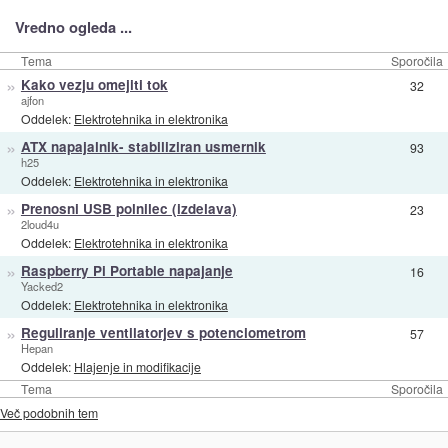
Vredno ogleda ...
Tema
Sporočila
»
Kako vezju omejiti tok
32
ajfon
Oddelek:
Elektrotehnika in elektronika
»
ATX napajalnik- stabiliziran usmernik
93
h25
Oddelek:
Elektrotehnika in elektronika
»
Prenosni USB polnilec (izdelava)
23
2loud4u
Oddelek:
Elektrotehnika in elektronika
»
Raspberry Pi Portable napajanje
16
Yacked2
Oddelek:
Elektrotehnika in elektronika
»
Reguliranje ventilatorjev s potenciometrom
57
Hepan
Oddelek:
Hlajenje in modifikacije
Tema
Sporočila
Več podobnih tem