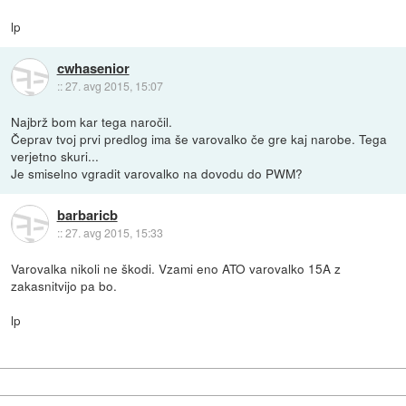
lp
cwhasenior
::
27. avg 2015, 15:07
Najbrž bom kar tega naročil.
Čeprav tvoj prvi predlog ima še varovalko če gre kaj narobe. Tega
verjetno skuri...
Je smiselno vgradit varovalko na dovodu do PWM?
barbaricb
::
27. avg 2015, 15:33
Varovalka nikoli ne škodi. Vzami eno ATO varovalko 15A z
zakasnitvijo pa bo.
lp