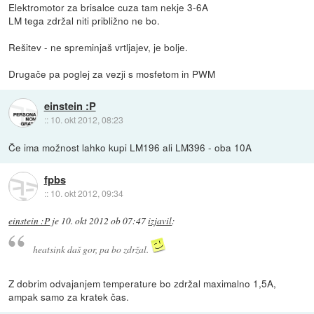
Elektromotor za brisalce cuza tam nekje 3-6A
LM tega zdržal niti približno ne bo.
Rešitev - ne spreminjaš vrtljajev, je bolje.
Drugače pa poglej za vezji s mosfetom in PWM
einstein :P
::
10. okt 2012, 08:23
Če ima možnost lahko kupi LM196 ali LM396 - oba 10A
fpbs
::
10. okt 2012, 09:34
einstein :P
je
10. okt 2012 ob 07:47
izjavil
:
heatsink daš gor, pa bo zdržal.
Z dobrim odvajanjem temperature bo zdržal maximalno 1,5A,
ampak samo za kratek čas.