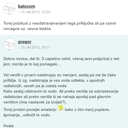
balocom
::
10. okt 2012, 15:23
Torej poizkusi z neodstranjevanjem tega priključka ali pa vzemi
rorcagne oz. cevne klešče.
gregor
::
10. okt 2012, 18:17
Dobra novica, del št. 3 uspešno odvit, včeraj sem pošprical z wd-
jem, morda je to kaj pomagalo...
Vsi ventili v prvem nadstropju so menjani, sedaj pa me še čaka
pritličje. Iz zg. nadstropja je vsa voda odtekla, v spodnjih
radiatorjih, ceveh pa je ostala voda.
Kako sedaj odstranim to vodo. Ali preko ventila za odzračevanje
radiatorjev ali preko ventila ki se nahaja spodaj pad glavnim
ventilom (ima nastavek za izvijač?).
Torej proism povejte amaterju
kako z čim manj poplave,
špricanja...odtočit to vodo.
Hvala