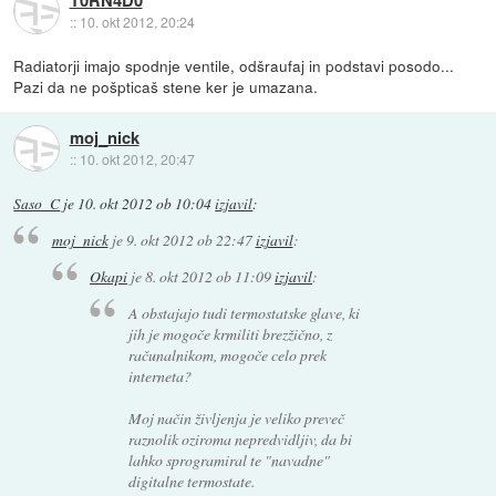
::
10. okt 2012, 20:24
Radiatorji imajo spodnje ventile, odšraufaj in podstavi posodo...
Pazi da ne pošpticaš stene ker je umazana.
moj_nick
::
10. okt 2012, 20:47
Saso_C
je
10. okt 2012 ob 10:04
izjavil
:
moj_nick
je
9. okt 2012 ob 22:47
izjavil
:
Okapi
je
8. okt 2012 ob 11:09
izjavil
:
A obstajajo tudi termostatske glave, ki
jih je mogoče krmiliti brezžično, z
računalnikom, mogoče celo prek
interneta?
Moj način življenja je veliko preveč
raznolik oziroma nepredvidljiv, da bi
lahko sprogramiral te "navadne"
digitalne termostate.