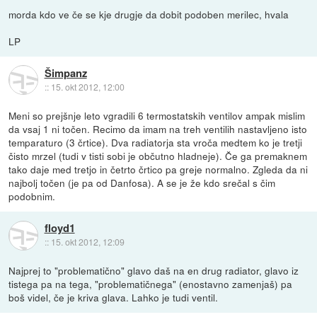
morda kdo ve če se kje drugje da dobit podoben merilec, hvala
LP
Šimpanz
::
15. okt 2012, 12:00
Meni so prejšnje leto vgradili 6 termostatskih ventilov ampak mislim
da vsaj 1 ni točen. Recimo da imam na treh ventilih nastavljeno isto
temparaturo (3 črtice). Dva radiatorja sta vroča medtem ko je tretji
čisto mrzel (tudi v tisti sobi je občutno hladneje). Če ga premaknem
tako daje med tretjo in četrto črtico pa greje normalno. Zgleda da ni
najbolj točen (je pa od Danfosa). A se je že kdo srečal s čim
podobnim.
floyd1
::
15. okt 2012, 12:09
Najprej to "problematično" glavo daš na en drug radiator, glavo iz
tistega pa na tega, "problematičnega" (enostavno zamenjaš) pa
boš videl, če je kriva glava. Lahko je tudi ventil.