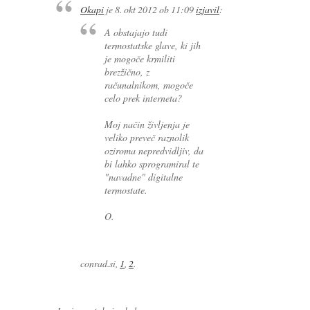
Okapi
je
8. okt 2012 ob 11:09
izjavil
:
A obstajajo tudi
termostatske glave, ki jih
je mogoče krmiliti
brezžično, z
računalnikom, mogoče
celo prek interneta?
Moj način življenja je
veliko preveč raznolik
oziroma nepredvidljiv, da
bi lahko sprogramiral te
"navadne" digitalne
termostate.
O.
conrad.si,
1
,
2
.