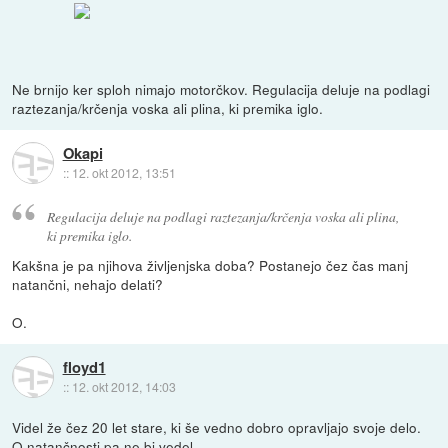
Ne brnijo ker sploh nimajo motorčkov. Regulacija deluje na podlagi
raztezanja/krčenja voska ali plina, ki premika iglo.
Okapi
::
12. okt 2012, 13:51
Regulacija deluje na podlagi raztezanja/krčenja voska ali plina,
ki premika iglo.
Kakšna je pa njihova življenjska doba? Postanejo čez čas manj
natančni, nehajo delati?
O.
floyd1
::
12. okt 2012, 14:03
Videl že čez 20 let stare, ki še vedno dobro opravljajo svoje delo.
O natančnosti pa ne bi vedel.