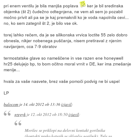
pri enem ventilu je bila manjša poplava
ker je bil sredinska
objemka (št 2) čudežno odtegnjena, ne vem ali sem jo pozabil
močno privit ali pa se je kaj premaknili ko je voda napolnila cevi...
no, ko sem zategnil št 2, je bilo vse ok.
torej lahko rečem, da je se silikonska vrvica loctite 55 zelo dobro
obnesla, nikjer nobenega puščanja, nisem pretiraval z njenim
navijanjem, cca 7-9 obratov
termostatske glave so nameščene in vse razen ene honeywell
hr25 delujejo bp, to bom očitno moral vrnit v DE, ker ima zmešanje
menije...
hvala za vaše nasvete, brez vaše pomoči podvig ne bi uspel
LP
balocom
je
14. okt 2012 ob 13:36
izjavil
:
gregyk
je
12. okt 2012 ob 18:50
izjavil
:
Merilec se priklopi na delovni kontakt gorilnika
(kontakti preko katerih se vklaplja gorilnik). Tule so