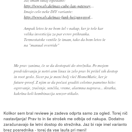
Jaz imam tukaj ogledano:
http://www.elv.de/max-cube-lan-gateway
....
Imajo celo neke DIY variante:
http://www.elv.de/max-funk-heizungsregl
...
Ampak letos še ne bom šel v nakup, ker je tole kar
velika investicija za par evrov prihranka.
Termostatske ventile že imam, tako da bom letos še
na "manual override"
Me prav zanima, če se da dostopati do strežnika. Po mojem
predvidevanju je notri arm linux in zelo prav bi prišel ssh dostop
in root geslo. Sicer pa je meni bolj všeč HomeMatic, ker je
future-proof. Z njim se da počasi graditi celotno pametno hišo:
ogrevanje, zračenje, senčila, vreme, alarmna naprava... skratka,
kakršna koli kombinacija senzor-stikalo.
Kolikor sem bral reviewe je zadeva odprta samo za ogled. Torej nič
nastavljanja! Prav to in še strošek me odbija od nakupa. Dodatno
zaračunavajo še letni dostop do strežnika. Jaz bi raje imel varianto
brez posrednika - torej da vse laufa pri meni!