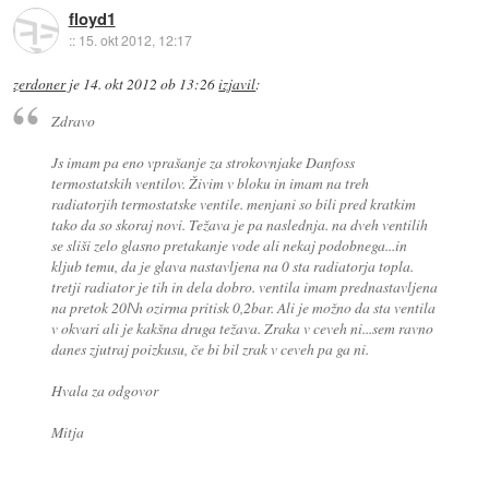
floyd1
::
15. okt 2012, 12:17
zerdoner
je
14. okt 2012 ob 13:26
izjavil
:
Zdravo
Js imam pa eno vprašanje za strokovnjake Danfoss
termostatskih ventilov. Živim v bloku in imam na treh
radiatorjih termostatske ventile. menjani so bili pred kratkim
tako da so skoraj novi. Težava je pa naslednja. na dveh ventilih
se sliši zelo glasno pretakanje vode ali nekaj podobnega...in
kljub temu, da je glava nastavljena na 0 sta radiatorja topla.
tretji radiator je tih in dela dobro. ventila imam prednastavljena
na pretok 20l\h ozirma pritisk 0,2bar. Ali je možno da sta ventila
v okvari ali je kakšna druga težava. Zraka v ceveh ni...sem ravno
danes zjutraj poizkusu, če bi bil zrak v ceveh pa ga ni.
Hvala za odgovor
Mitja