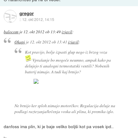
gregor
::
12. okt 2012, 14:15
balocom
je
12. okt 2012 ob 13:49
izjavil
:
Okapi
je
12. okt 2012 ob 13:41
izjavil
:
Kot pravijo, bolje izpasti glup nego iz brzog voza
Vprašanje bo mogoče neumno, ampak kako pa
delujejo ti analogni termostatski ventili? Nobenih
baterij nimajo. A tudi kaj brnijo?
Ne brnijo ker sploh nimajo motorčkov. Regulacija deluje na
podlagi raztezanja/krčenja voska ali plina, ki premika iglo.
danfoss ima plin, ki je baje veliko boljši kot pa vosek ipd..