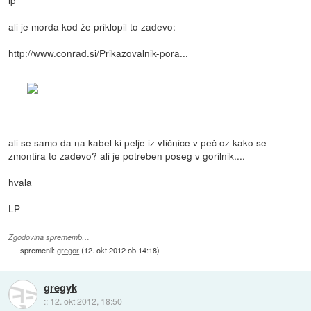
lp
ali je morda kod že priklopil to zadevo:
http://www.conrad.si/Prikazovalnik-pora...
ali se samo da na kabel ki pelje iz vtičnice v peč oz kako se
zmontira to zadevo? ali je potreben poseg v gorilnik....
hvala
LP
Zgodovina sprememb…
spremenil:
gregor
(
12. okt 2012 ob 14:18
)
gregyk
::
12. okt 2012, 18:50