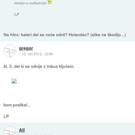
menjava radiatorja
LP
Na hitro: kateri del se noče odvit? Holandec? (slike ne škodijo...)
gregor
::
10. okt 2012, 12:49
št. 3, del ki se odvije z imbus ključem.
bom poslikal...
LP
All