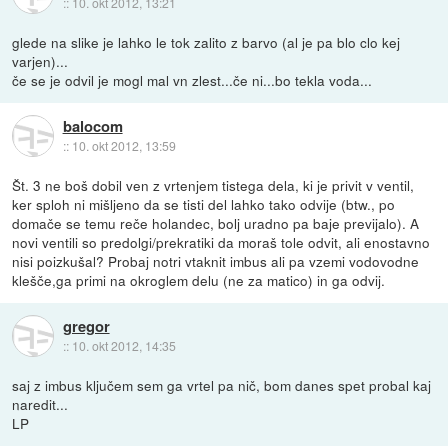
::
10. okt 2012, 13:21
glede na slike je lahko le tok zalito z barvo (al je pa blo clo kej
varjen)...
če se je odvil je mogl mal vn zlest...če ni...bo tekla voda...
balocom
::
10. okt 2012, 13:59
Št. 3 ne boš dobil ven z vrtenjem tistega dela, ki je privit v ventil,
ker sploh ni mišljeno da se tisti del lahko tako odvije (btw., po
domače se temu reče holandec, bolj uradno pa baje previjalo). A
novi ventili so predolgi/prekratiki da moraš tole odvit, ali enostavno
nisi poizkušal? Probaj notri vtaknit imbus ali pa vzemi vodovodne
klešče,ga primi na okroglem delu (ne za matico) in ga odvij.
gregor
::
10. okt 2012, 14:35
saj z imbus ključem sem ga vrtel pa nič, bom danes spet probal kaj
naredit...
LP