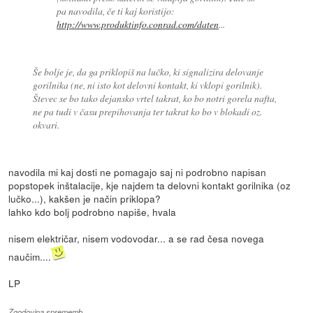
pa navodila, če ti kaj koristijo:
http://www.produktinfo.conrad.com/daten
...
Še bolje je, da ga priklopiš na lučko, ki signalizira delovanje
gorilnika (ne, ni isto kot delovni kontakt, ki vklopi gorilnik).
Števec se bo tako dejansko vrtel takrat, ko bo notri gorela nafta,
ne pa tudi v času prepihovanja ter takrat ko bo v blokadi oz.
okvari.
navodila mi kaj dosti ne pomagajo saj ni podrobno napisan
popstopek inštalacije, kje najdem ta delovni kontakt gorilnika (oz
lučko...), kakšen je način priklopa?
lahko kdo bolj podrobno napiše, hvala
nisem električar, nisem vodovodar... a se rad česa novega
naučim....
LP
Zgodovina sprememb…