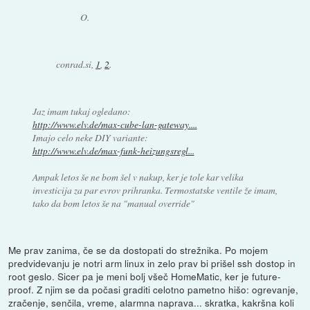
O.
conrad.si,
1
,
2
.
Jaz imam tukaj ogledano:
http://www.elv.de/max-cube-lan-gateway....
Imajo celo neke DIY variante:
http://www.elv.de/max-funk-heizungsregl...
Ampak letos še ne bom šel v nakup, ker je tole kar velika
investicija za par evrov prihranka. Termostatske ventile že imam,
tako da bom letos še na "manual override"
Me prav zanima, če se da dostopati do strežnika. Po mojem
predvidevanju je notri arm linux in zelo prav bi prišel ssh dostop in
root geslo. Sicer pa je meni bolj všeč HomeMatic, ker je future-
proof. Z njim se da počasi graditi celotno pametno hišo: ogrevanje,
zračenje, senčila, vreme, alarmna naprava... skratka, kakršna koli