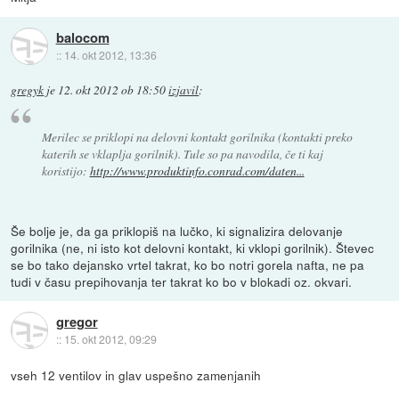
balocom
::
14. okt 2012, 13:36
gregyk
je
12. okt 2012 ob 18:50
izjavil
:
Merilec se priklopi na delovni kontakt gorilnika (kontakti preko
katerih se vklaplja gorilnik). Tule so pa navodila, če ti kaj
koristijo:
http://www.produktinfo.conrad.com/daten...
Še bolje je, da ga priklopiš na lučko, ki signalizira delovanje
gorilnika (ne, ni isto kot delovni kontakt, ki vklopi gorilnik). Števec
se bo tako dejansko vrtel takrat, ko bo notri gorela nafta, ne pa
tudi v času prepihovanja ter takrat ko bo v blokadi oz. okvari.
gregor
::
15. okt 2012, 09:29
vseh 12 ventilov in glav uspešno zamenjanih