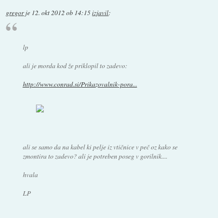
gregor
je
12. okt 2012 ob 14:15
izjavil
:
lp
ali je morda kod že priklopil to zadevo:
http://www.conrad.si/Prikazovalnik-pora...
ali se samo da na kabel ki pelje iz vtičnice v peč oz kako se
zmontira to zadevo? ali je potreben poseg v gorilnik....
hvala
LP