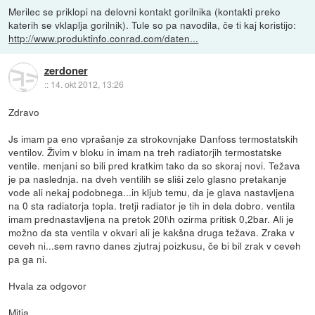
Merilec se priklopi na delovni kontakt gorilnika (kontakti preko
katerih se vklaplja gorilnik). Tule so pa navodila, če ti kaj koristijo:
http://www.produktinfo.conrad.com/daten...
zerdoner
::
14. okt 2012, 13:26
Zdravo
Js imam pa eno vprašanje za strokovnjake Danfoss termostatskih
ventilov. Živim v bloku in imam na treh radiatorjih termostatske
ventile. menjani so bili pred kratkim tako da so skoraj novi. Težava
je pa naslednja. na dveh ventilih se sliši zelo glasno pretakanje
vode ali nekaj podobnega...in kljub temu, da je glava nastavljena
na 0 sta radiatorja topla. tretji radiator je tih in dela dobro. ventila
imam prednastavljena na pretok 20l\h ozirma pritisk 0,2bar. Ali je
možno da sta ventila v okvari ali je kakšna druga težava. Zraka v
ceveh ni...sem ravno danes zjutraj poizkusu, če bi bil zrak v ceveh
pa ga ni.
Hvala za odgovor
Mitja