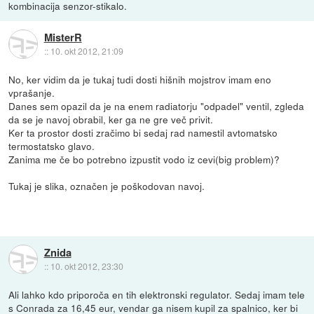
kombinacija senzor-stikalo.
MisterR
::
10. okt 2012, 21:09
No, ker vidim da je tukaj tudi dosti hišnih mojstrov imam eno
vprašanje.
Danes sem opazil da je na enem radiatorju "odpadel" ventil, zgleda
da se je navoj obrabil, ker ga ne gre več privit.
Ker ta prostor dosti zračimo bi sedaj rad namestil avtomatsko
termostatsko glavo.
Zanima me če bo potrebno izpustit vodo iz cevi(big problem)?
Tukaj je slika, označen je poškodovan navoj.
Znida
::
10. okt 2012, 23:30
Ali lahko kdo priporoča en tih elektronski regulator. Sedaj imam tele
s Conrada za 16,45 eur, vendar ga nisem kupil za spalnico, ker bi