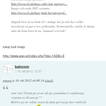
http://www.elv.de/max-cube-lan-gateway....
Imajo celo neke DIY variante:
http://www.elv.de/max-funk-heizungsregl...
Ampak letos še ne bom šel v nakup, ker je tole kar velika
investicija za par evrov prihranka. Termostatske ventile že imam,
tako da bom letos še na "manual override"
tukaj tudi imajo
http://www.agp.si/index.php?ids=142&t=3
balocom
::
10. okt 2012, 12:37
gregor
je
10. okt 2012 ob 08:54
izjavil
:
sem vrtel 10 min pa se ne odvija, premakne iz radiatorja,
verjetno so šli navoji ??
Rešitve pa ne vidim, razen da dam gor nazaj star ventil ali