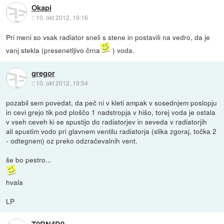
Okapi
::
10. okt 2012, 19:16
Pri meni so vsak radiator sneli s stene in postavili na vedro, da je
vanj stekla (presenetljivo črna
) voda.
gregor
::
10. okt 2012, 19:54
pozabil sem povedat, da peč ni v kleti ampak v sosednjem poslopju
in cevi grejo tik pod ploščo 1 nadstropja v hišo, torej voda je ostala
v vseh ceveh ki se spustijo do radiatorjev in seveda v radiatorjih
ali spustim vodo pri glavnem ventilu radiatorja (slika zgoraj, točka 2
- odtegnem) oz preko odzračevalnih vent.
še bo pestro...
hvala
LP
T0RN4D0