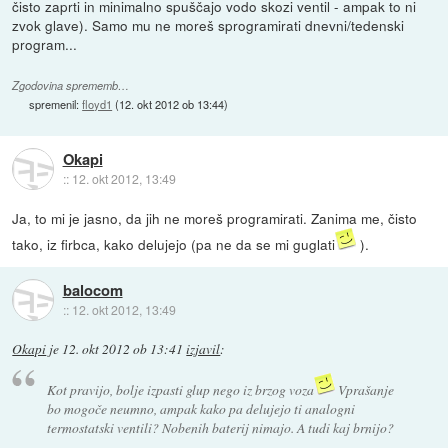
čisto zaprti in minimalno spuščajo vodo skozi ventil - ampak to ni
zvok glave). Samo mu ne moreš sprogramirati dnevni/tedenski
program...
Zgodovina sprememb…
spremenil:
floyd1
(
12. okt 2012 ob 13:44
)
Okapi
::
12. okt 2012, 13:49
Ja, to mi je jasno, da jih ne moreš programirati. Zanima me, čisto
tako, iz firbca, kako delujejo (pa ne da se mi guglati
).
balocom
::
12. okt 2012, 13:49
Okapi
je
12. okt 2012 ob 13:41
izjavil
:
Kot pravijo, bolje izpasti glup nego iz brzog voza
Vprašanje
bo mogoče neumno, ampak kako pa delujejo ti analogni
termostatski ventili? Nobenih baterij nimajo. A tudi kaj brnijo?