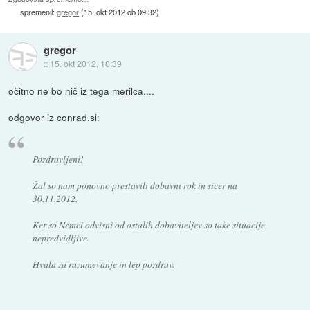
spremenil:
gregor
(
15. okt 2012 ob 09:32
)
gregor
::
15. okt 2012, 10:39
očitno ne bo nič iz tega merilca....
odgovor iz conrad.si:
Pozdravljeni!
Žal so nam ponovno prestavili dobavni rok in sicer na
30.11.2012.
Ker so Nemci odvisni od ostalih dobaviteljev so take situacije
nepredvidljive.
Hvala za razumevanje in lep pozdrav.