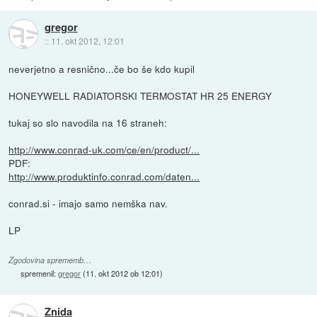
gregor
::
11. okt 2012, 12:01
neverjetno a resnično...če bo še kdo kupil
HONEYWELL RADIATORSKI TERMOSTAT HR 25 ENERGY
tukaj so slo navodila na 16 straneh:
http://www.conrad-uk.com/ce/en/product/...
PDF:
http://www.produktinfo.conrad.com/daten...
conrad.si - imajo samo nemška nav.
LP
Zgodovina sprememb…
spremenil:
gregor
(
11. okt 2012 ob 12:01
)
Znida