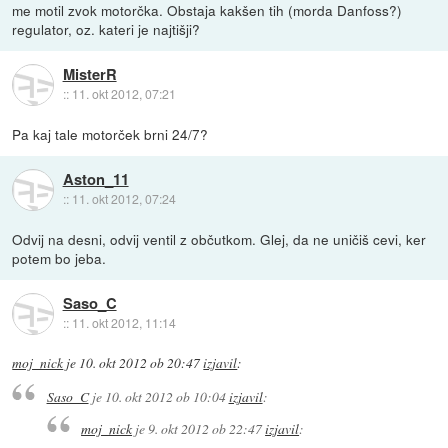
me motil zvok motorčka. Obstaja kakšen tih (morda Danfoss?)
regulator, oz. kateri je najtišji?
MisterR
::
11. okt 2012, 07:21
Pa kaj tale motorček brni 24/7?
Aston_11
::
11. okt 2012, 07:24
Odvij na desni, odvij ventil z občutkom. Glej, da ne uničiš cevi, ker
potem bo jeba.
Saso_C
::
11. okt 2012, 11:14
moj_nick
je
10. okt 2012 ob 20:47
izjavil
:
Saso_C
je
10. okt 2012 ob 10:04
izjavil
:
moj_nick
je
9. okt 2012 ob 22:47
izjavil
: