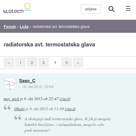
☰
Forum
»
Loža
»
radiatorska avt. termostatska glava
radiatorska avt. termostatska glava
4
«
1
2
3
5
»
Saso_C
::
10. okt 2012, 10:04
moj_nick
je
9. okt 2012 ob 22:47
izjavil
:
Okapi
je
8. okt 2012 ob 11:09
izjavil
:
A obstajajo tudi termostatske glave, ki jih je mogoče
krmiliti brezžično, z računalnikom, mogoče celo
prek interneta?