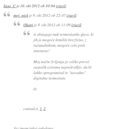
Saso_C
je
10. okt 2012 ob 10:04
izjavil
:
moj_nick
je
9. okt 2012 ob 22:47
izjavil
:
Okapi
je
8. okt 2012 ob 11:09
izjavil
:
A obstajajo tudi termostatske glave, ki
jih je mogoče krmiliti brezžično, z
računalnikom, mogoče celo prek
interneta?
Moj način življenja je veliko preveč
raznolik oziroma nepredvidljiv, da bi
lahko sprogramiral te "navadne"
digitalne termostate.
O.
conrad.si,
1
,
2
.
Jaz imam tukaj ogledano: