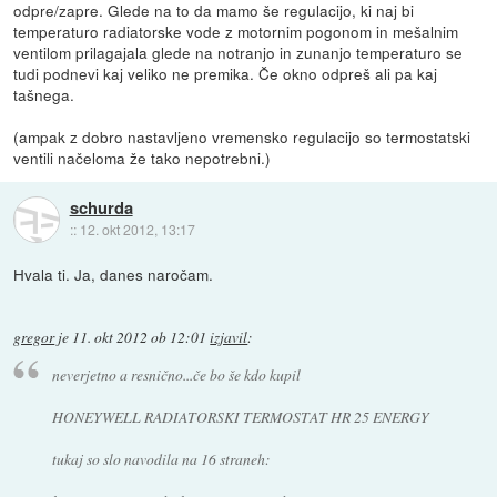
odpre/zapre. Glede na to da mamo še regulacijo, ki naj bi
temperaturo radiatorske vode z motornim pogonom in mešalnim
ventilom prilagajala glede na notranjo in zunanjo temperaturo se
tudi podnevi kaj veliko ne premika. Če okno odpreš ali pa kaj
tašnega.
(ampak z dobro nastavljeno vremensko regulacijo so termostatski
ventili načeloma že tako nepotrebni.)
schurda
::
12. okt 2012, 13:17
Hvala ti. Ja, danes naročam.
gregor
je
11. okt 2012 ob 12:01
izjavil
:
neverjetno a resnično...če bo še kdo kupil
HONEYWELL RADIATORSKI TERMOSTAT HR 25 ENERGY
tukaj so slo navodila na 16 straneh: