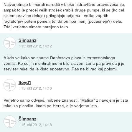
Najverjetneje bi morali narediti v bloku hidravlično uravnovešanje,
ampak to je precej velik strošek (rabiš druge pumpe, ki se (ko cel
sistem pravilno deluje) prilagajajo odjemu - veliko zaprtih
radiatorjev potem pomeni to, da pumpa manj (počasneje?) dela.
Zdaj verjetno nimate narejeno tako.
Šimpanz
::
15. okt 2012, 14:12
A kdo ve kako se sname Danfosova glava iz termostatskega
ventila. Ko so jih montirali me ni bilo zraven, žena pa pravi da ji je
serviser rekel da je čisto enostavno. Res ne bi rad kaj polomil.
floyd1
::
15. okt 2012, 14:16
Verjetno samo odviješ, nobene znanosti. "Matica" z navojem je tista
takoj za plastiko. Imam pa Herza, a je verjetno isto.
Šimpanz
::
15. okt 2012, 14:18