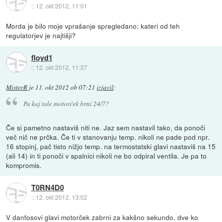
::
12. okt 2012, 11:01
Morda je bilo moje vprašanje spregledano: kateri od teh
regulatorjev je najtišji?
floyd1
::
12. okt 2012, 11:37
MisterR
je
11. okt 2012 ob 07:21
izjavil
:
Pa kaj tale motorček brni 24/7?
Če si pametno nastaviš niti ne. Jaz sem nastavil tako, da ponoči
več nič ne prčka. Če ti v stanovanju temp. nikoli ne pade pod npr.
16 stopinj, pač tisto nižjo temp. na termostatski glavi nastaviš na 15
(ali 14) in ti ponoči v spalnici nikoli ne bo odpiral ventila. Je pa to
kompromis.
T0RN4D0
::
12. okt 2012, 13:02
V danfosovi glavi motorček zabrni za kakšno sekundo, dve ko