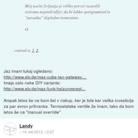
Moj način življenja je veliko preveč raznolik
oziroma nepredvidljiv, da bi lahko sprogramiral te
"navadne" digitalne termostate.
O.
conrad.si,
1
,
2
.
Jaz imam tukaj ogledano:
http://www.elv.de/max-cube-lan-gateway....
Imajo celo neke DIY variante:
http://www.elv.de/max-funk-heizungsregl...
Ampak letos še ne bom šel v nakup, ker je tole kar velika investicija
za par evrov prihranka. Termostatske ventile že imam, tako da bom
letos še na "manual override"
Landy
::
10. okt 2012, 12:37