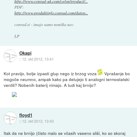
http://www.conrad-uk.com/ce/en/product/...
PDF:
http://www.produktinfo.conrad.com/daten...
conrad.si - imajo samo nemška nav.
LP
Okapi
::
12. okt 2012, 13:41
Kot pravijo, bolje izpasti glup nego iz brzog voza
Vprašanje bo
mogoče neumno, ampak kako pa delujejo ti analogni termostatski
ventili? Nobenih baterij nimajo. A tudi kaj brnijo?
floyd1
::
12. okt 2012, 13:43
Itak da ne brnijo (čisto malo se včasih vseeno sliši, ko so skoraj