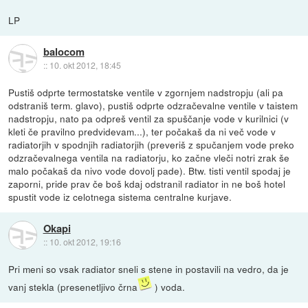
LP
balocom
::
10. okt 2012, 18:45
Pustiš odprte termostatske ventile v zgornjem nadstropju (ali pa
odstraniš term. glavo), pustiš odprte odzračevalne ventile v taistem
nadstropju, nato pa odpreš ventil za spuščanje vode v kurilnici (v
kleti če pravilno predvidevam...), ter počakaš da ni več vode v
radiatorjih v spodnjih radiatorjih (preveriš z spučanjem vode preko
odzračevalnega ventila na radiatorju, ko začne vleči notri zrak še
malo počakaš da nivo vode dovolj pade). Btw. tisti ventil spodaj je
zaporni, pride prav če boš kdaj odstranil radiator in ne boš hotel
spustit vode iz celotnega sistema centralne kurjave.
Okapi
::
10. okt 2012, 19:16
Pri meni so vsak radiator sneli s stene in postavili na vedro, da je
vanj stekla (presenetljivo črna
) voda.