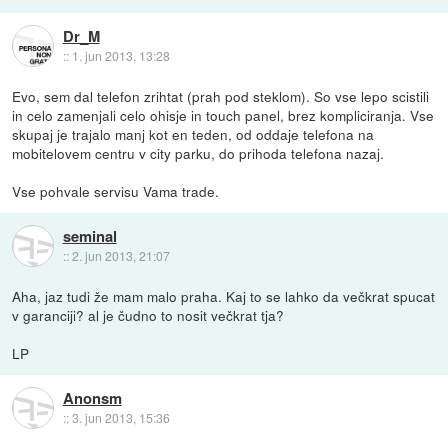
Dr_M
::
1. jun 2013, 13:28
Evo, sem dal telefon zrihtat (prah pod steklom). So vse lepo scistili
in celo zamenjali celo ohisje in touch panel, brez kompliciranja. Vse
skupaj je trajalo manj kot en teden, od oddaje telefona na
mobitelovem centru v city parku, do prihoda telefona nazaj.
Vse pohvale servisu Vama trade.
seminal
::
2. jun 2013, 21:07
Aha, jaz tudi že mam malo praha. Kaj to se lahko da večkrat spucat
v garanciji? al je čudno to nosit večkrat tja?
LP
Anonsm
::
3. jun 2013, 15:36