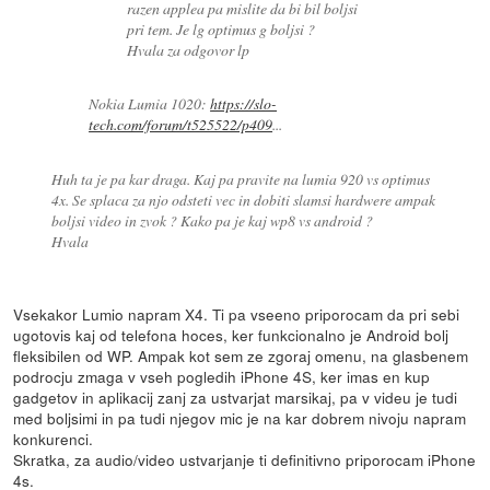
razen applea pa mislite da bi bil boljsi
pri tem. Je lg optimus g boljsi ?
Hvala za odgovor lp
Nokia Lumia 1020:
https://slo-
tech.com/forum/t525522/p409
...
Huh ta je pa kar draga. Kaj pa pravite na lumia 920 vs optimus
4x. Se splaca za njo odsteti vec in dobiti slamsi hardwere ampak
boljsi video in zvok ? Kako pa je kaj wp8 vs android ?
Hvala
Vsekakor Lumio napram X4. Ti pa vseeno priporocam da pri sebi
ugotovis kaj od telefona hoces, ker funkcionalno je Android bolj
fleksibilen od WP. Ampak kot sem ze zgoraj omenu, na glasbenem
podrocju zmaga v vseh pogledih iPhone 4S, ker imas en kup
gadgetov in aplikacij zanj za ustvarjat marsikaj, pa v videu je tudi
med boljsimi in pa tudi njegov mic je na kar dobrem nivoju napram
konkurenci.
Skratka, za audio/video ustvarjanje ti definitivno priporocam iPhone
4s.