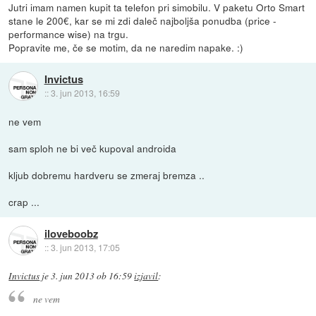
Jutri imam namen kupit ta telefon pri simobilu. V paketu Orto Smart
stane le 200€, kar se mi zdi daleč najboljša ponudba (price -
performance wise) na trgu.
Popravite me, če se motim, da ne naredim napake. :)
Invictus
::
3. jun 2013, 16:59
ne vem
sam sploh ne bi več kupoval androida
kljub dobremu hardveru se zmeraj bremza ..
crap ...
iloveboobz
::
3. jun 2013, 17:05
Invictus
je
3. jun 2013 ob 16:59
izjavil
:
ne vem