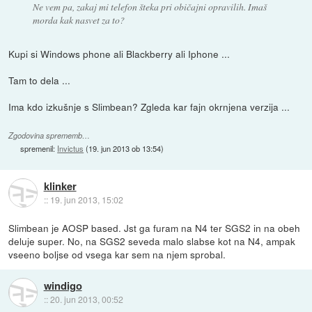
Ne vem pa, zakaj mi telefon šteka pri običajni opravilih. Imaš
morda kak nasvet za to?
Kupi si Windows phone ali Blackberry ali Iphone ...
Tam to dela ...
Ima kdo izkušnje s Slimbean? Zgleda kar fajn okrnjena verzija ...
Zgodovina sprememb…
spremenil:
Invictus
(
19. jun 2013 ob 13:54
)
klinker
::
19. jun 2013, 15:02
Slimbean je AOSP based. Jst ga furam na N4 ter SGS2 in na obeh
deluje super. No, na SGS2 seveda malo slabse kot na N4, ampak
vseeno boljse od vsega kar sem na njem sprobal.
windigo
::
20. jun 2013, 00:52