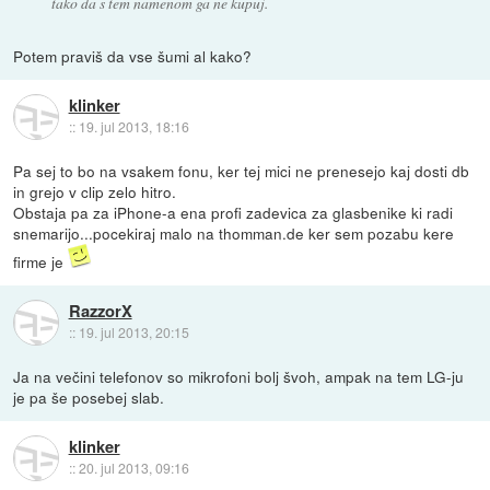
tako da s tem namenom ga ne kupuj.
Potem praviš da vse šumi al kako?
klinker
::
19. jul 2013, 18:16
Pa sej to bo na vsakem fonu, ker tej mici ne prenesejo kaj dosti db
in grejo v clip zelo hitro.
Obstaja pa za iPhone-a ena profi zadevica za glasbenike ki radi
snemarijo...pocekiraj malo na thomman.de ker sem pozabu kere
firme je
RazzorX
::
19. jul 2013, 20:15
Ja na večini telefonov so mikrofoni bolj švoh, ampak na tem LG-ju
je pa še posebej slab.
klinker
::
20. jul 2013, 09:16