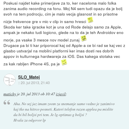
Poskusi najdet kake primerjave za to, ker naceloma malo folka
zanima audio recording na fonu. Moj N4 sem tudi opazu da je bolj
svoh na tem podrocju, cim je malo vecja glasnost in so prisotne
nizje frekvence gre v mic v clip in samo hresci
Skoda ker take igracke kot je una od Rode delajo samo za Apple,
ampak je nekako tudi logicno, glede na to da je teh Androidov eno
morje, pa vsake 3 mesce nov model zunaj
Drugace pa bi ti kar priporocal kaj od Apple-a ce bi rad se kaj vec z
glasbo ustvarjal na mobilni platformi ker imas dosti res dobrih
appov in kulturnega hardwareja za iOS. Das kakega stotaka vec
za kak rabljen iPhone 4S, pa je
SLO_Matej
::
20. jul 2013, 21:40
matichy
je
20. jul 2013 ob 10:47
izjavil
:
Aha. No sej jaz imam zoom za snemanje samo vedno je zanimivo
kaj tko na hitrco posneti. Kateri telefon razen applea pa mislite
da bi bil boljsi pri tem. Je lg optimus g boljsi ?
Hvala za odgovor lp