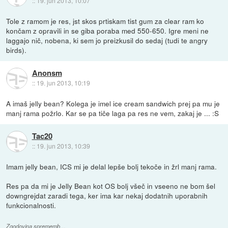
::
19. jun 2013, 10:07
Tole z ramom je res, jst skos prtiskam tist gum za clear ram ko
končam z opravili in se giba poraba med 550-650. Igre meni ne
laggajo nič, nobena, ki sem jo preizkusil do sedaj (tudi te angry
birds).
Anonsm
::
19. jun 2013, 10:19
A imaš jelly bean? Kolega je imel ice cream sandwich prej pa mu je
manj rama požrlo. Kar se pa tiče laga pa res ne vem, zakaj je ... :S
Tac20
::
19. jun 2013, 10:39
Imam jelly bean, ICS mi je delal lepše bolj tekoče in žrl manj rama.
Res pa da mi je Jelly Bean kot OS bolj všeč in vseeno ne bom šel
downgrejdat zaradi tega, ker ima kar nekaj dodatnih uporabnih
funkcionalnosti.
Zgodovina sprememb…