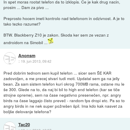
In spet moras rootat telefon da to izklopis. Ce je kak drug nacin,
prosim ... Dam za pivo ...
Preprosto hocem imeti kontrolo nad telefonom in odzivnost. A je to
tako tezko razumet?
BTW. Blackberry Z10 je zakon. Skoda ker sem ze vezan z
androidom na Simobil ...
Anonsm
::
19. jun 2013, 09:42
Pred dobrim tednom sem kupil telefon ... sicer sem ŠE KAR
zadovoljen, a me precej stvari tudi moti. Updatal sem ga na jelly
bean. Za sam sistem telefon kuri okrog 700MB rama, ostane mu le
še 300. Glede na to, da naj bi bil to high end telefon (kar se tiče
strojne opreme), sem na čase negativno presenečen, npr. angry
birds na čase laggajo čisto preveč - random fps dropi etc. Pa so to
angry birds in ne nek super požrešen špil. Ima kdo kak nasvet za
boljše delovanje telefona?
Tac20