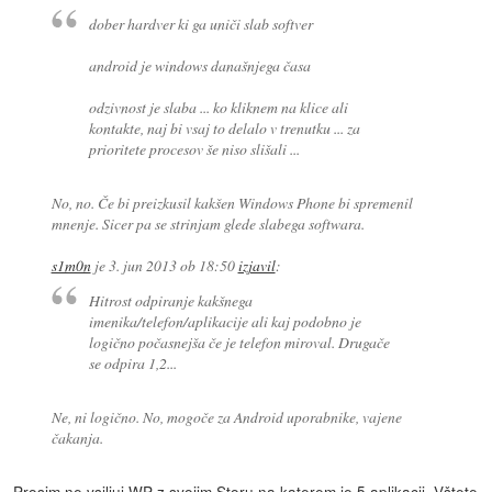
dober hardver ki ga uniči slab softver
android je windows današnjega časa
odzivnost je slaba ... ko kliknem na klice ali
kontakte, naj bi vsaj to delalo v trenutku ... za
prioritete procesov še niso slišali ...
No, no. Če bi preizkusil kakšen Windows Phone bi spremenil
mnenje. Sicer pa se strinjam glede slabega softwara.
s1m0n
je
3. jun 2013 ob 18:50
izjavil
:
Hitrost odpiranje kakšnega
imenika/telefon/aplikacije ali kaj podobno je
logično počasnejša če je telefon miroval. Drugače
se odpira 1,2...
Ne, ni logično. No, mogoče za Android uporabnike, vajene
čakanja.
Prosim,ne vsiljuj WP z svojim Storu na katerem je 5 aplikacij. Vštete