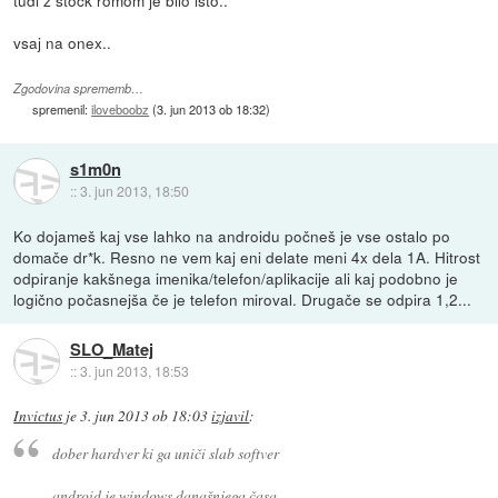
tudi z stock romom je bilo isto..
vsaj na onex..
Zgodovina sprememb…
spremenil:
iloveboobz
(
3. jun 2013 ob 18:32
)
s1m0n
::
3. jun 2013, 18:50
Ko dojameš kaj vse lahko na androidu počneš je vse ostalo po
domače dr*k. Resno ne vem kaj eni delate meni 4x dela 1A. Hitrost
odpiranje kakšnega imenika/telefon/aplikacije ali kaj podobno je
logično počasnejša če je telefon miroval. Drugače se odpira 1,2...
SLO_Matej
::
3. jun 2013, 18:53
Invictus
je
3. jun 2013 ob 18:03
izjavil
:
dober hardver ki ga uniči slab softver
android je windows današnjega časa