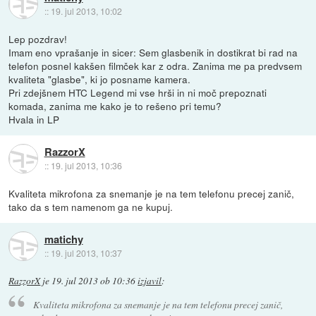
::
19. jul 2013, 10:02
Lep pozdrav!
Imam eno vprašanje in sicer: Sem glasbenik in dostikrat bi rad na
telefon posnel kakšen filmček kar z odra. Zanima me pa predvsem
kvaliteta "glasbe", ki jo posname kamera.
Pri zdejšnem HTC Legend mi vse hrši in ni moč prepoznati
komada, zanima me kako je to rešeno pri temu?
Hvala in LP
RazzorX
::
19. jul 2013, 10:36
Kvaliteta mikrofona za snemanje je na tem telefonu precej zanič,
tako da s tem namenom ga ne kupuj.
matichy
::
19. jul 2013, 10:37
RazzorX
je
19. jul 2013 ob 10:36
izjavil
:
Kvaliteta mikrofona za snemanje je na tem telefonu precej zanič,