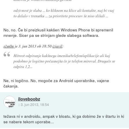
odzivnost je slaba ... ko kliknem na klice ali kontakte, naj bi vsaj
to delalo v trenutku ... za prioritete procesov še niso slišali ...
No, no. Če bi preizkusil kakšen Windows Phone bi spremenil
mnenje. Sicer pa se strinjam glede slabega softwara.
s1m0n
je
3. jun 2013 ob 18:50
izjavil
:
Hitrost odpiranje kakšnega imenika/telefon/aplikacije ali kaj
podobno je logično počasnejša če je telefon miroval. Drugače se
odpira 1,2...
Ne, ni logično. No, mogoče za Android uporabnike, vajene
čakanja.
iloveboobz
::
3. jun 2013, 18:54
težava ni v androidu, ampak v bloatu, ki ga dobimo že v štartu in ki
se nabere tekom uporabe...