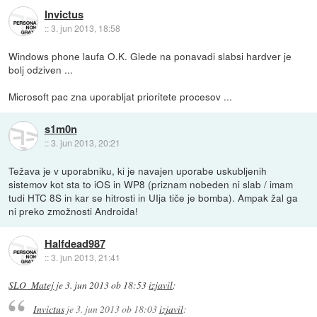
Invictus
::
3. jun 2013, 18:58
Windows phone laufa O.K. Glede na ponavadi slabsi hardver je
bolj odziven ...
Microsoft pac zna uporabljat prioritete procesov ...
s1m0n
::
3. jun 2013, 20:21
Težava je v uporabniku, ki je navajen uporabe uskubljenih
sistemov kot sta to iOS in WP8 (priznam nobeden ni slab / imam
tudi HTC 8S in kar se hitrosti in UIja tiče je bomba). Ampak žal ga
ni preko zmožnosti Androida!
Halfdead987
::
3. jun 2013, 21:41
SLO_Matej
je
3. jun 2013 ob 18:53
izjavil
:
Invictus
je
3. jun 2013 ob 18:03
izjavil
: