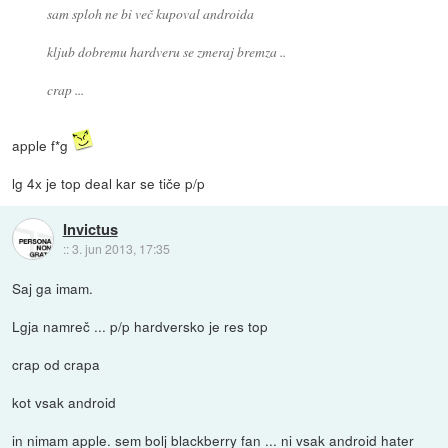
sam sploh ne bi več kupoval androida
kljub dobremu hardveru se zmeraj bremza ..
crap ...
apple f*g
lg 4x je top deal kar se tiče p/p
Invictus
::
3. jun 2013, 17:35
Saj ga imam.
Lgja namreč ... p/p hardversko je res top
crap od crapa
kot vsak android
in nimam apple. sem bolj blackberry fan ... ni vsak android hater