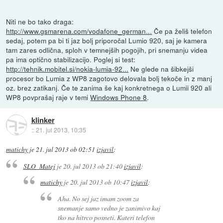
Niti ne bo tako draga:
http://www.gsmarena.com/vodafone_german...
Če pa želiš telefon
sedaj, potem pa bi ti jaz bolj priporočal Lumio 920, saj je kamera
tam zares odlična, sploh v temnejših pogojih, pri snemanju videa
pa ima optično stabilizacijo. Poglej si test:
http://tehnik.mobitel.si/nokia-lumia-92...
Ne glede na šibkejši
procesor bo Lumia z WP8 zagotovo delovala bolj tekoče in z manj
oz. brez zatikanj. Če te zanima še kaj konkretnega o Lumii 920 ali
WP8 povprašaj raje v temi
Windows Phone 8
.
klinker
::
21. jul 2013, 10:35
matichy
je
21. jul 2013 ob 02:51
izjavil
:
SLO_Matej
je
20. jul 2013 ob 21:40
izjavil
:
matichy
je
20. jul 2013 ob 10:47
izjavil
:
Aha. No sej jaz imam zoom za
snemanje samo vedno je zanimivo kaj
tko na hitrco posneti. Kateri telefon