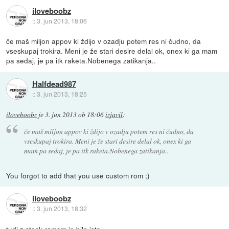
iloveboobz
::
3. jun 2013, 18:06
če maš miljon appov ki ždijo v ozadju potem res ni čudno, da
vseskupaj trokira. Meni je že stari desire delal ok, onex ki ga mam
pa sedaj, je pa itk raketa.Nobenega zatikanja..
Halfdead987
::
3. jun 2013, 18:25
iloveboobz
je
3. jun 2013 ob 18:06
izjavil
:
če maš miljon appov ki ždijo v ozadju potem res ni čudno, da
vseskupaj trokira. Meni je že stari desire delal ok, onex ki ga
mam pa sedaj, je pa itk raketa.Nobenega zatikanja..
You forgot to add that you use custom rom ;)
iloveboobz
::
3. jun 2013, 18:32