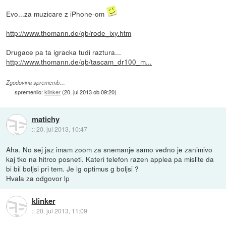
Evo...za muzicare z iPhone-om
http://www.thomann.de/gb/rode_ixy.htm
Drugace pa ta igracka tudi raztura...
http://www.thomann.de/gb/tascam_dr100_m...
Zgodovina sprememb…
spremenilo:
klinker
(
20. jul 2013 ob 09:20
)
matichy
::
20. jul 2013, 10:47
Aha. No sej jaz imam zoom za snemanje samo vedno je zanimivo
kaj tko na hitrco posneti. Kateri telefon razen applea pa mislite da
bi bil boljsi pri tem. Je lg optimus g boljsi ?
Hvala za odgovor lp
klinker
::
20. jul 2013, 11:09