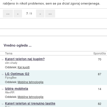
rabljeno in nikoli problemov, sem se pa drzal zgoraj omenjenega.
7
/ 9
««
«
»
»»
Vredno ogleda ...
Tema
Sporočila
»
Kateri telefon naj kupim?
70
slim shady
Oddelek:
Kaj kupiti
»
LG Optimus G2
87
FlyingBee
Oddelek:
Mobilne tehnologije
»
Izbira mobitela
14
AlienRR
Oddelek:
Mobilne tehnologije
»
Kateri telefon si trenutno lastite
82
Beki