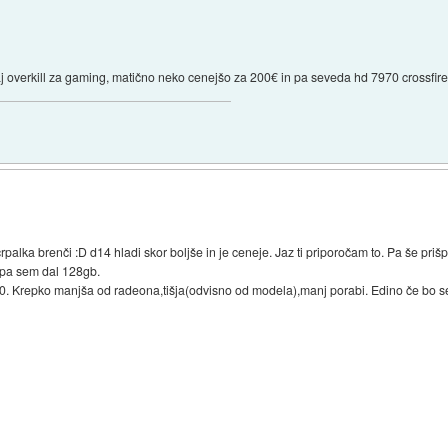
aj overkill za gaming, matično neko cenejšo za 200€ in pa seveda hd 7970 crossfir
rpalka brenči :D d14 hladi skor boljše in je ceneje. Jaz ti priporočam to. Pa še pr
pa sem dal 128gb.
Krepko manjša od radeona,tišja(odvisno od modela),manj porabi. Edino če bo se p