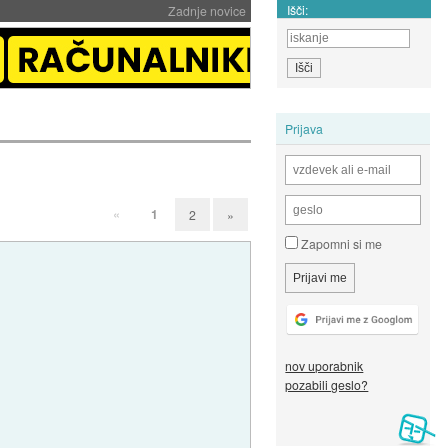
Išči:
Zadnje novice
Prijava
«
1
2
»
Zapomni si me
nov uporabnik
pozabili geslo?