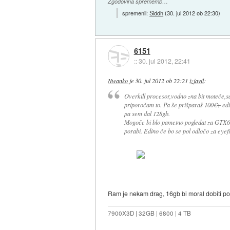
Zgodovina sprememb…
spremenil:
Siddh
(
30. jul 2012 ob 22:30
)
6151
::
30. jul 2012, 22:41
Nwanko
je
30. jul 2012 ob 22:21
izjavil
:
Overkill procesor,vodno zna bit moteče,saj
priporočam to. Pa še prišparaš 100€+ ed
pa sem dal 128gb.
Mogoče bi blo pametno pogledat za GTX68
porabi. Edino če bo se pol odločo za eyefi
Ram je nekam drag, 16gb bi moral dobiti p
7900X3D | 32GB | 6800 | 4 TB