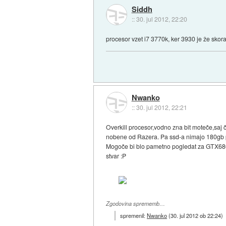
Siddh
::
30. jul 2012, 22:20
procesor vzet i7 3770k, ker 3930 je že skor
Nwanko
::
30. jul 2012, 22:21
Overkill procesor,vodno zna bit moteče,saj č
nobene od Razera. Pa ssd-a nimajo 180gb 
Mogoče bi blo pametno pogledat za GTX680. 
stvar :P
Zgodovina sprememb…
spremenil:
Nwanko
(
30. jul 2012 ob 22:24
)