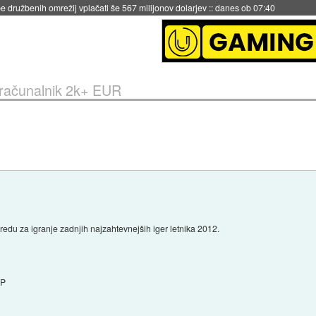
igence doslej
::
včeraj ob 21:37
i računalnik 2k+ EUR
edu za igranje zadnjih najzahtevnejših iger letnika 2012.
OP