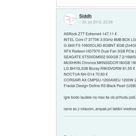
Siddh
::
30. jul 2012, 22:28
ASRock Z77 Extreme4 147,11 €
INTEL Core i7 3770K 3.5GHz 8MB BOX LG
G.Skill F3-10600CL9D-8GBNT 8GB (2x4G
XFX Radeon HD7970 Dual Fan 3GB PCIe 2
SEAGATE ST500DM002 500GB 7.2/16M/S6
MUSHKIN Chronos MKNSSDCR180GB 180G
LG BH10LS38 Bluray RW/DVDRW 81,55 €
NOCTUA NH-D14 70,93 €
CORSAIR AX CMPSU-1200AXEU 1200W 2
Fractal Design Define R3 Black Pearl (USB3
igre bodo laufale na max še ob prihodu ps5,
cene so z mlacom, ampak pri takšni vrednost