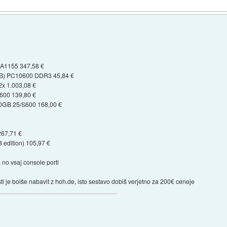
A1155 347,58 €
B) PC10600 DDR3 45,84 €
x 1.003,08 €
00 139,80 €
B 25/S600 168,00 €
67,71 €
 edition) 105,97 €
 no vsaj console porti
i je bolše nabavit z hoh.de, isto sestavo dobiš verjetno za 200€ ceneje