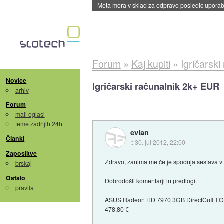
ByteDance trenira največji model umetne intel
Forum
»
Kaj kupiti
»
Igričarsk
Novice
Igričarski računalnik 2k+ EUR
arhiv
Forum
mali oglasi
teme zadnjih 24h
evian
Članki
::
30. jul 2012, 22:00
Zaposlitve
Zdravo, zanima me če je spodnja sestava v r
brskaj
Ostalo
Dobrodošli komentarji in predlogi.
pravila
ASUS Radeon HD 7970 3GB DirectCuII T
478.80 €