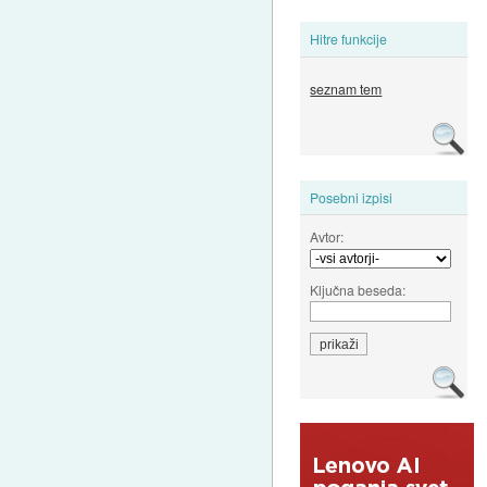
Hitre funkcije
seznam tem
Posebni izpisi
Avtor:
Ključna beseda: