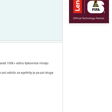
e
išparaš 100€+ edino tipkovnice nimajo
ol odločo za eyefinity je pa pol druga