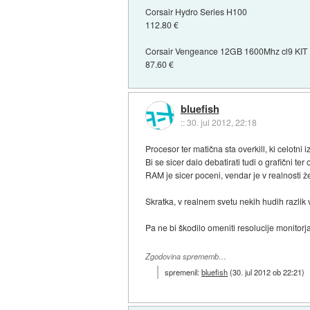
Corsair Hydro Series H100
112.80 €
Corsair Vengeance 12GB 1600Mhz cl9 KIT 
87.60 €
bluefish
::
30. jul 2012, 22:18
Procesor ter matična sta overkill, ki celotni 
Bi se sicer dalo debatirati tudi o grafični ter
RAM je sicer poceni, vendar je v realnosti 
Skratka, v realnem svetu nekih hudih razlik
Pa ne bi škodilo omeniti resolucije monitorj
Zgodovina sprememb…
spremenil:
bluefish
(
30. jul 2012 ob 22:21
)