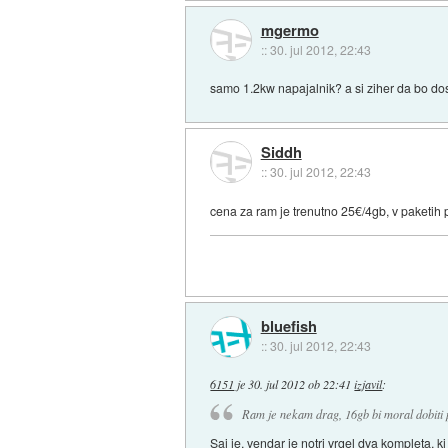
mgermo
::
30. jul 2012, 22:43
samo 1.2kw napajalnik? a si ziher da bo do
Siddh
::
30. jul 2012, 22:43
cena za ram je trenutno 25€/4gb, v paketih
bluefish
::
30. jul 2012, 22:43
6151
je
30. jul 2012 ob 22:41
izjavil
:
Ram je nekam drag, 16gb bi moral dobiti
Saj je, vendar je notri vrgel dva kompleta, ki