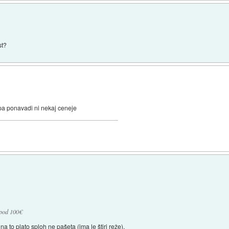
st?
 pa ponavadi ni nekaj ceneje
 pod 100€
 na to plato sploh ne pašeta (ima le štiri reže).