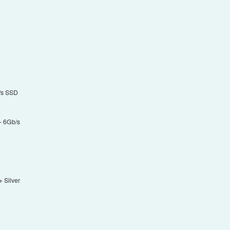
/s SSD
- 6Gb/s
 Silver