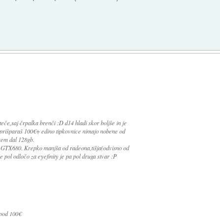
eče,saj črpalka brenči :D d14 hladi skor boljše in je
e prišparaš 100€+ edino tipkovnice nimajo nobene od
sem dal 128gb.
 GTX680. Krepko manjša od radeona,tišja(odvisno od
 pol odločo za eyefinity je pa pol druga stvar :P
 pod 100€