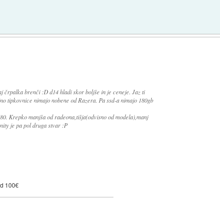
 črpalka brenči :D d14 hladi skor boljše in je ceneje. Jaz ti
ino tipkovnice nimajo nobene od Razera. Pa ssd-a nimajo 180gb
0. Krepko manjša od radeona,tišja(odvisno od modela),manj
nity je pa pol druga stvar :P
od 100€