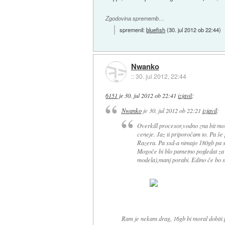
Zgodovina sprememb…
spremenil:
bluefish
(
30. jul 2012 ob 22:44
)
Nwanko
::
30. jul 2012, 22:44
6151
je
30. jul 2012 ob 22:41
izjavil
:
Nwanko
je
30. jul 2012 ob 22:21
izjavil
:
Overkill procesor,vodno zna bit mot
ceneje. Jaz ti priporočam to. Pa š
Razera. Pa ssd-a nimajo 180gb pa 
Mogoče bi blo pametno pogledat za
modela),manj porabi. Edino če bo se
Ram je nekam drag, 16gb bi moral dobiti