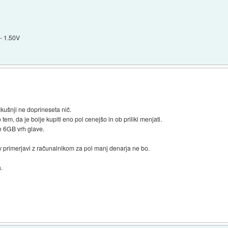
- 1.50V
izkušnji ne doprineseta nič.
 o tem, da je bolje kupiti eno pol cenejšo in ob priliki menjati.
že 6GB vrh glave.
 v primerjavi z računalnikom za pol manj denarja ne bo.
a.