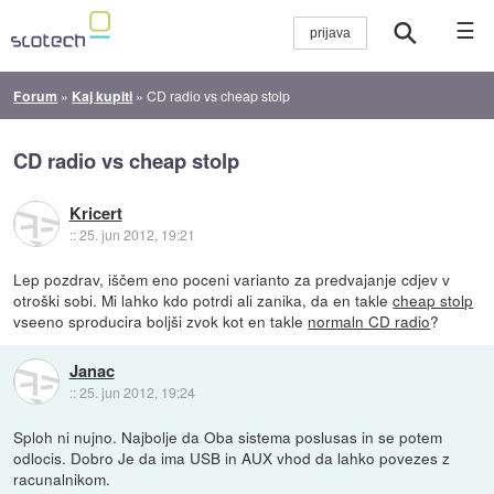
☰
Forum
»
Kaj kupiti
»
CD radio vs cheap stolp
CD radio vs cheap stolp
Kricert
::
25. jun 2012, 19:21
Lep pozdrav, iščem eno poceni varianto za predvajanje cdjev v
otroški sobi. Mi lahko kdo potrdi ali zanika, da en takle
cheap stolp
vseeno sproducira boljši zvok kot en takle
normaln CD radio
?
Janac
::
25. jun 2012, 19:24
Sploh ni nujno. Najbolje da Oba sistema poslusas in se potem
odlocis. Dobro Je da ima USB in AUX vhod da lahko povezes z
racunalnikom.