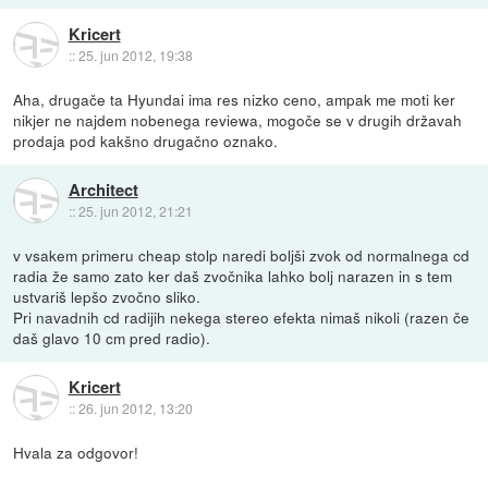
Kricert
::
25. jun 2012, 19:38
Aha, drugače ta Hyundai ima res nizko ceno, ampak me moti ker
nikjer ne najdem nobenega reviewa, mogoče se v drugih državah
prodaja pod kakšno drugačno oznako.
Architect
::
25. jun 2012, 21:21
v vsakem primeru cheap stolp naredi boljši zvok od normalnega cd
radia že samo zato ker daš zvočnika lahko bolj narazen in s tem
ustvariš lepšo zvočno sliko.
Pri navadnih cd radijih nekega stereo efekta nimaš nikoli (razen če
daš glavo 10 cm pred radio).
Kricert
::
26. jun 2012, 13:20
Hvala za odgovor!