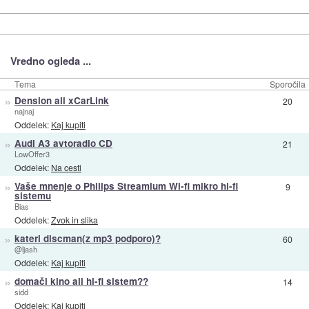
Vredno ogleda ...
Tema
Sporočila
»
Dension ali xCarLink
20
najnaj
Oddelek:
Kaj kupiti
»
Audi A3 avtoradio CD
21
LowOffer3
Oddelek:
Na cesti
»
Vaše mnenje o Philips Streamium Wi-fi mikro hi-fi
9
sistemu
Bias
Oddelek:
Zvok in slika
»
kateri discman(z mp3 podporo)?
60
@ljash
Oddelek:
Kaj kupiti
»
domači kino ali hi-fi sistem??
14
sidd
Oddelek:
Kaj kupiti