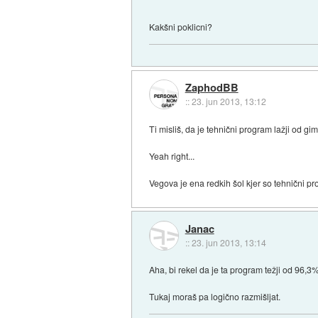
Kakšni poklicni?
ZaphodBB
::
23. jun 2013, 13:12
Ti misliš, da je tehnični program lažji od g
Yeah right...
Vegova je ena redkih šol kjer so tehnični pr
Janac
::
23. jun 2013, 13:14
Aha, bi rekel da je ta program težji od 96,3
Tukaj moraš pa logično razmišljat.