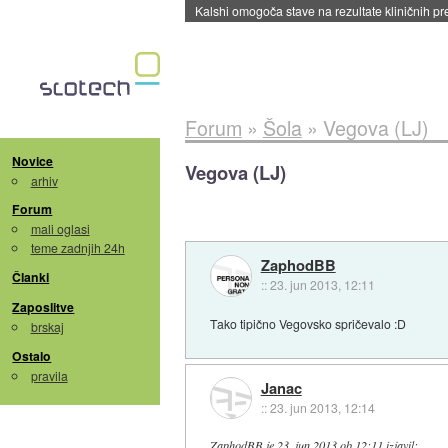
Forum
»
Šola
»
Vegova (LJ)
Novice
Vegova (LJ)
arhiv
Forum
mali oglasi
teme zadnjih 24h
ZaphodBB
Članki
::
23. jun 2013, 12:11
Zaposlitve
Tako tipično Vegovsko spričevalo :D
brskaj
Ostalo
pravila
Janac
::
23. jun 2013, 12:14
ZaphodBB
je
23. jun 2013 ob 12:11
izjavil
: