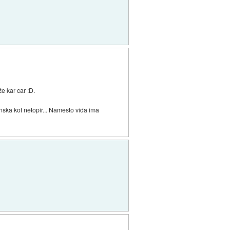
e kar car :D.
enska kot netopir... Namesto vida ima