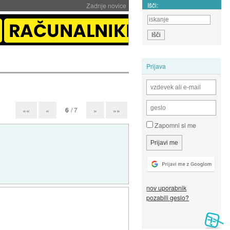
Išči:
Zadnje novice
Prijava
6
/ 7
««
«
»
»»
Zapomni si me
nov uporabnik
pozabili geslo?