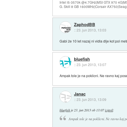
Intel i5-3570k @4.7GHz|MSI GTX 970 4G|M
G. Skill 8 GB 1600MHz|Corsair AX750|Se
ZaphodBB
::
23. jun 2013, 13:03
Gabi že 10 let nazaj ni vidla dlje kot pol me
bluefish
::
23. jun 2013, 13:07
Ampak tole je na poklicni. Ne ravno kaj po
Janac
::
23. jun 2013, 13:09
bluefish
je
23. jun 2013 ob 13:07
izjavil
:
Ampak tole je na poklicni. Ne ravno kaj 