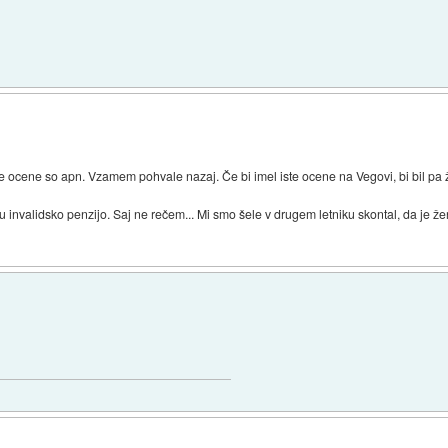
e ocene so apn. Vzamem pohvale nazaj. Če bi imel iste ocene na Vegovi, bi bil pa ž
a u invalidsko penzijo. Saj ne rečem... Mi smo šele v drugem letniku skontal, da je ž