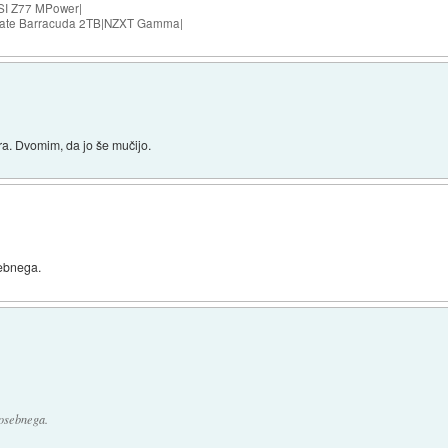
SI Z77 MPower|
agate Barracuda 2TB|NZXT Gamma|
tra. Dvomim, da jo še mučijo.
sebnega.
posebnega.