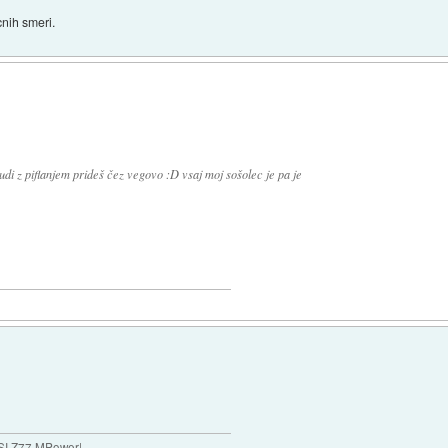
cnih smeri.
tudi z piflanjem prideš čez vegovo :D vsaj moj sošolec je pa je
SI Z77 MPower|