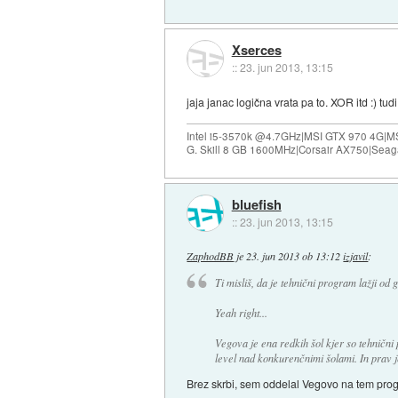
Xserces
::
23. jun 2013, 13:15
jaja janac logična vrata pa to. XOR itd :) tu
Intel i5-3570k @4.7GHz|MSI GTX 970 4G|M
G. Skill 8 GB 1600MHz|Corsair AX750|Se
bluefish
::
23. jun 2013, 13:15
ZaphodBB
je
23. jun 2013 ob 13:12
izjavil
:
Ti misliš, da je tehnični program lažji od
Yeah right...
Vegova je ena redkih šol kjer so tehnični 
level nad konkurenčnimi šolami. In prav j
Brez skrbi, sem oddelal Vegovo na tem pro