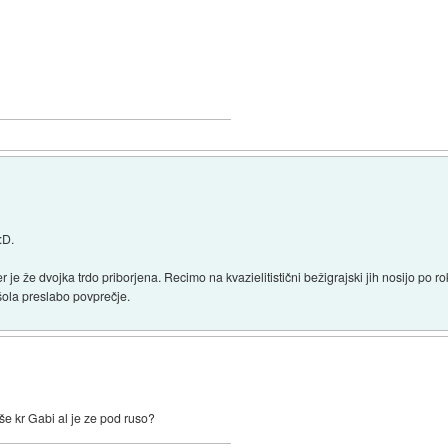
:D.
 je že dvojka trdo priborjena. Recimo na kvazielitistični bežigrajski jih nosijo po ro
 šola preslabo povprečje.
še kr Gabi al je ze pod ruso?