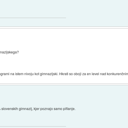
imnazijskega?
ogrami na istem nivoju kot gimnazijski. Hkrati so oboji za en level nad konkurenčnimi
% slovenskih gimnazij, kjer poznajo samo piflanje.