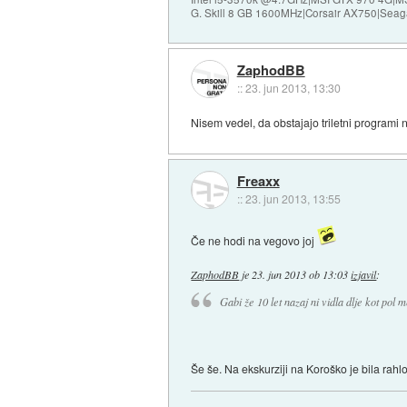
G. Skill 8 GB 1600MHz|Corsair AX750|Se
ZaphodBB
::
23. jun 2013, 13:30
Nisem vedel, da obstajajo triletni programi
Freaxx
::
23. jun 2013, 13:55
Če ne hodi na vegovo joj
ZaphodBB
je
23. jun 2013 ob 13:03
izjavil
:
Gabi že 10 let nazaj ni vidla dlje kot pol
Še še. Na ekskurziji na Koroško je bila ra