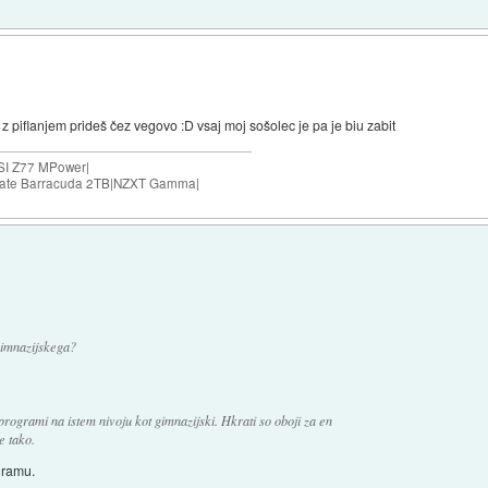
di z piflanjem prideš čez vegovo :D vsaj moj sošolec je pa je biu zabit
SI Z77 MPower|
agate Barracuda 2TB|NZXT Gamma|
 gimnazijskega?
programi na istem nivoju kot gimnazijski. Hkrati so oboji za en
e tako.
gramu.