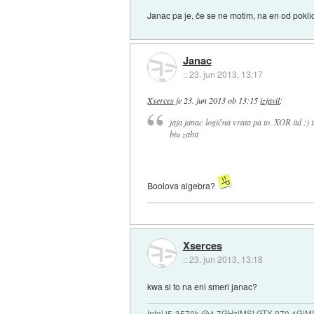
Janac pa je, če se ne motim, na en od pokli
Janac
::
23. jun 2013, 13:17
Xserces
je
23. jun 2013 ob 13:15
izjavil
:
jaja janac logična vrata pa to. XOR itd :) 
biu zabit
Boolova algebra?
Xserces
::
23. jun 2013, 13:18
kwa si to na eni smeri janac?
Intel i5-3570k @4.7GHz|MSI GTX 970 4G|M