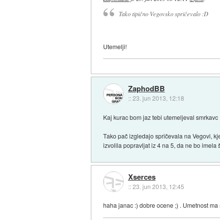
Tako tipično Vegovsko spričevalo :D
Utemelji!
ZaphodBB
::
23. jun 2013, 12:18
Kaj kurac bom jaz tebi utemeljeval smrkavc 
Tako pač izgledajo spričevala na Vegovi, kjer
izvolila popravljat iz 4 na 5, da ne bo imela
Xserces
::
23. jun 2013, 12:45
haha janac :) dobre ocene ;) . Umetnost ma 