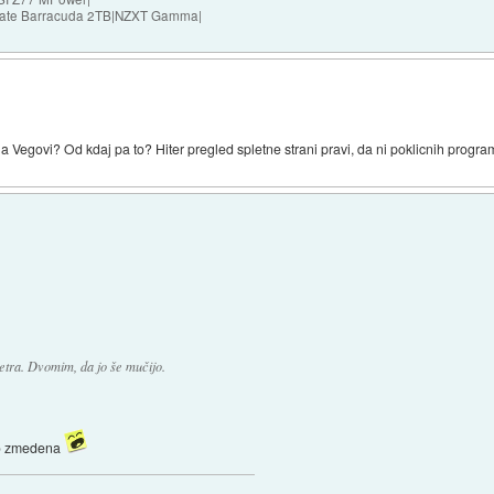
agate Barracuda 2TB|NZXT Gamma|
 na Vegovi? Od kdaj pa to? Hiter pregled spletne strani pravi, da ni poklicnih prog
 metra. Dvomim, da jo še mučijo.
hlo zmedena