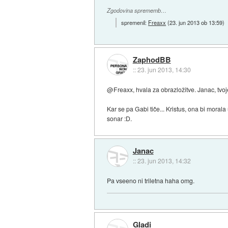
Zgodovina sprememb…
spremenil:
Freaxx
(
23. jun 2013 ob 13:59
)
ZaphodBB
::
23. jun 2013, 14:30
@Freaxx, hvala za obrazložitve. Janac, tvoj
Kar se pa Gabi tiče... Kristus, ona bi moral
sonar :D.
Janac
::
23. jun 2013, 14:32
Pa vseeno ni triletna haha omg.
Gladi