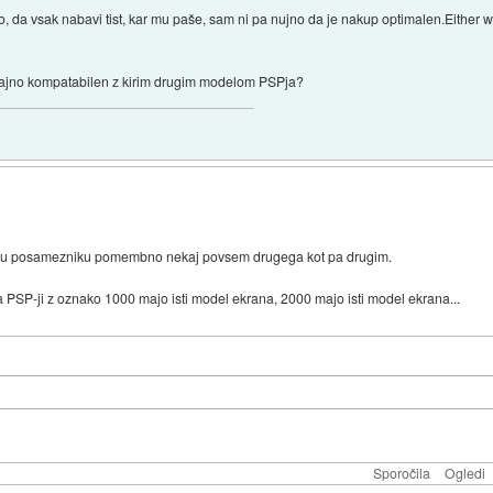
 da vsak nabavi tist, kar mu paše, sam ni pa nujno da je nakup optimalen.Either w
slučajno kompatabilen z kirim drugim modelom PSPja?
akemu posamezniku pomembno nekaj povsem drugega kot pa drugim.
a PSP-ji z oznako 1000 majo isti model ekrana, 2000 majo isti model ekrana...
Sporočila
Ogledi