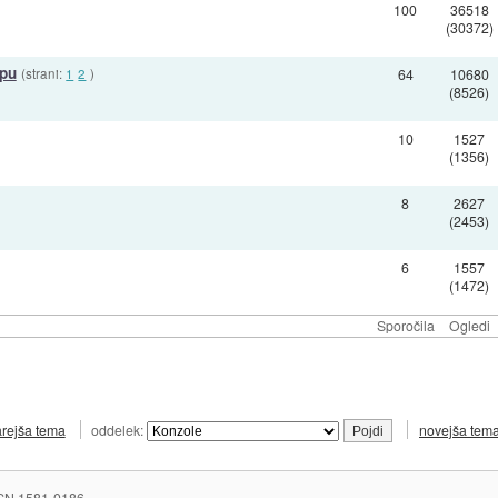
100
36518
(30372)
opu
(strani:
1
2
)
64
10680
(8526)
10
1527
(1356)
8
2627
(2453)
6
1557
(1472)
Sporočila
Ogledi
arejša tema
oddelek:
novejša tem
SN 1581-0186