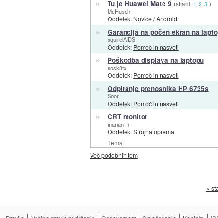
»
Tu je Huawei Mate 9
(strani:
1
2
3
)
McHusch
Oddelek:
Novice
/
Android
»
Garancija na počen ekran na lapt
squirelAIDS
Oddelek:
Pomoč in nasveti
»
Poškodba displaya na laptopu
nosk8fx
Oddelek:
Pomoč in nasveti
»
Odpiranje prenosnika HP 6735s
Soor
Oddelek:
Pomoč in nasveti
»
CRT monitor
marjan_h
Oddelek:
Strojna oprema
Tema
Več podobnih tem
« st
Pravila
Večina pravic pridržanih
Odgovornost
Oglaševanje
Kontakt
IS