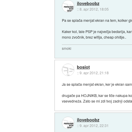
iloveboobz
::
8. apr 2012, 18:05
Pa se splača menjat ekran na tem, kolker g
Kaker kol, tale PSP je največja bedarija, k
mono zvočnik, brez wifija, cheap ohišje..
smoki
bosiot
::
9. apr 2012, 21:18
Ja se splača menjat ekran, ker je ekran sam 2
drugače pa HOJNIKB, kar se tiče nakupa ko
vsevedneža. Zato se mi zdi tvoj zadnji ods
iloveboobz
::
9. apr 2012, 22:31