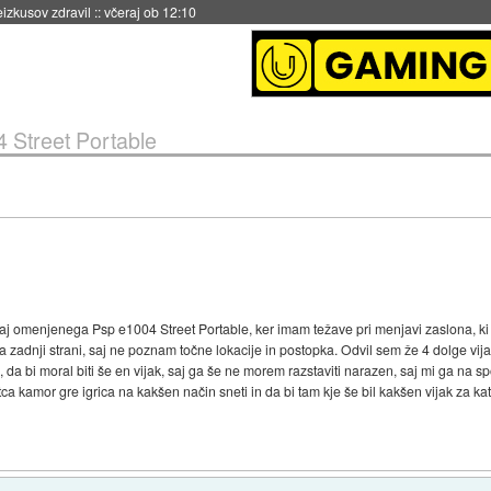
eizkusov zdravil
::
včeraj ob 12:10
 Street Portable
raj omenjenega Psp e1004 Street Portable, ker imam težave pri menjavi zaslona, k
 zadnji strani, saj ne poznam točne lokacije in postopka. Odvil sem že 4 dolge vijake,
, da bi moral biti še en vijak, saj ga še ne morem razstaviti narazen, saj mi ga na 
ca kamor gre igrica na kakšen način sneti in da bi tam kje še bil kakšen vijak za k