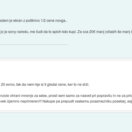
ledam je ekran z poštnino 1/2 cene novga..
ar jo je sony naredu, me čudi da to sploh kdo kupi. Za cca 20€ manj (včasih še manj
0 evrov, tak da nwm kje si ti gledal cene, ker to ne drži.
nzole ohrani mnenje za sebe, prosil sem samo za nasvet pri popravilu in ne za p
tavek izjemno neprimeren!!! Nakupe pa prepusti vsakemu posamezniku posebej, saj