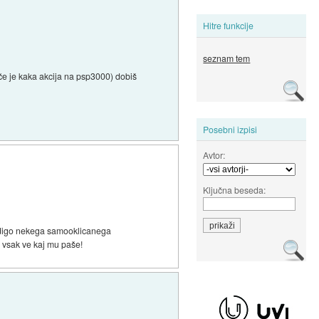
Hitre funkcije
seznam tem
 če je kaka akcija na psp3000) dobiš
Posebni izpisi
Avtor:
Ključna beseda:
ridigo nekega samooklicanega
 vsak ve kaj mu paše!