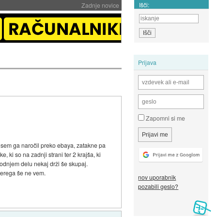
Išči:
Zadnje novice
Prijava
Zapomni si me
i sem ga naročil preko ebaya, zatakne pa
 ki so na zadnji strani ter 2 krajša, ki
spodnjem delu nekaj drži še skupaj.
aterega še ne vem.
nov uporabnik
pozabili geslo?