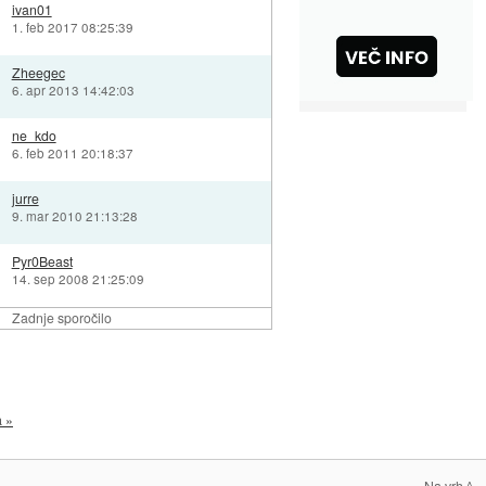
ivan01
1. feb 2017 08:25:39
Zheegec
6. apr 2013 14:42:03
ne_kdo
6. feb 2011 20:18:37
jurre
9. mar 2010 21:13:28
Pyr0Beast
14. sep 2008 21:25:09
Zadnje sporočilo
a »
Na vrh ^