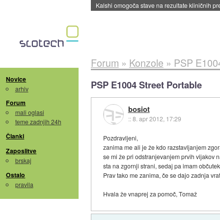
Kalshi omogoča stave na rezultate kliničnih pr
Forum
»
Konzole
»
PSP E1004
Novice
PSP E1004 Street Portable
arhiv
Forum
bosiot
mali oglasi
::
8. apr 2012, 17:29
teme zadnjih 24h
Članki
Pozdravljeni,
zanima me ali je že kdo razstavljanjem zgo
Zaposlitve
se mi že pri odstranjevanjem prvih vijakov na
brskaj
sta na zgornji strani, sedaj pa imam občutek
Ostalo
Prav tako me zanima, če se dajo zadnja vrat
pravila
Hvala že vnaprej za pomoč, Tomaž