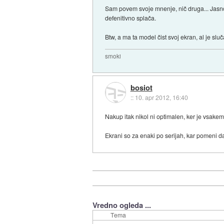
Sam povem svoje mnenje, nič druga... Jasno,
defenitivno splača.
Btw, a ma ta model čist svoj ekran, al je 
smoki
bosiot
::
10. apr 2012, 16:40
Nakup itak nikol ni optimalen, ker je vs
Ekrani so za enaki po serijah, kar pomeni d
Vredno ogleda ...
Tema