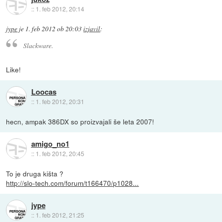
::
1. feb 2012, 20:14
jype
je
1. feb 2012 ob 20:03
izjavil
:
Slackware.
Like!
Loocas
::
1. feb 2012, 20:31
hecn, ampak 386DX so proizvajali še leta 2007!
amigo_no1
::
1. feb 2012, 20:45
To je druga kišta ?
http://slo-tech.com/forum/t166470/p1028...
jype
::
1. feb 2012, 21:25