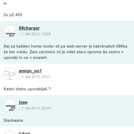
in
2x p2 450
69charger
::
1. feb 2012, 19:58
Sej za kakšen home router ali pa web server je kakršnakoli 486ka
že kar vredu. Zelo zanimivo mi je videt staro opremo še vedno v
uporabi in ne v smeteh.
amigo_no1
::
1. feb 2012, 20:01
Kateri distro uporabljaš ?
jype
::
1. feb 2012, 20:03
Slackware.
jukoz