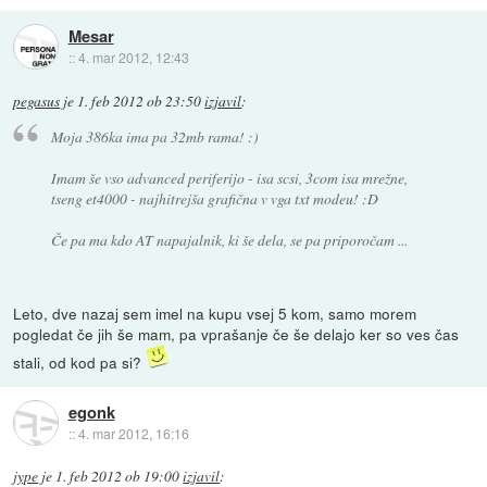
Mesar
::
4. mar 2012, 12:43
pegasus
je
1. feb 2012 ob 23:50
izjavil
:
Moja 386ka ima pa 32mb rama! :)
Imam še vso advanced periferijo - isa scsi, 3com isa mrežne,
tseng et4000 - najhitrejša grafična v vga txt modeu! :D
Če pa ma kdo AT napajalnik, ki še dela, se pa priporočam ...
Leto, dve nazaj sem imel na kupu vsej 5 kom, samo morem
pogledat če jih še mam, pa vprašanje če še delajo ker so ves čas
stali, od kod pa si?
egonk
::
4. mar 2012, 16:16
jype
je
1. feb 2012 ob 19:00
izjavil
: