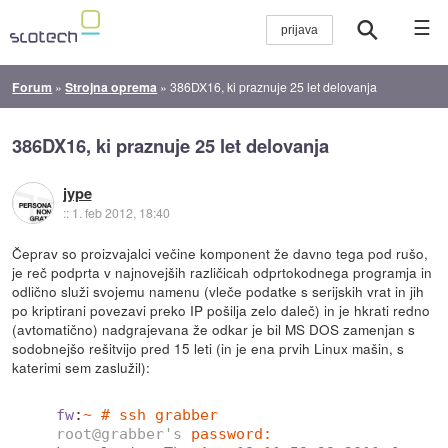
☰
Forum
»
Strojna oprema
»
386DX16, ki praznuje 25 let delovanja
386DX16, ki praznuje 25 let delovanja
jype
::
1. feb 2012, 18:40
Čeprav so proizvajalci večine komponent že davno tega pod rušo,
je reč podprta v najnovejših različicah odprtokodnega programja in
odlično služi svojemu namenu (vleče podatke s serijskih vrat in jih
po kriptirani povezavi preko IP pošilja zelo daleč) in je hkrati redno
(avtomatično) nadgrajevana že odkar je bil MS DOS zamenjan s
sodobnejšo rešitvijo pred 15 leti (in je ena prvih Linux mašin, s
katerimi sem zaslužil):
fw
:
~ # ssh grabber
root@grabber's
password: