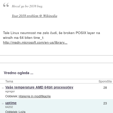
Hecal ga bo 2038 bug.
Year 2038 problem @ Wikipedia
Tale Linux neumnost me zelo čudi, še broken POSIX layer na
winsih ma 64 biten time_t:
http://msdn.microsoft.com/en-us/library...
Vredno ogleda ...
Tema
Sporočila
»
Vaše temperature AMD 64bit procesorjev
28
egregor
Oddelek:
Hlajenje in modifikacije
»
uptime
23
64202
Oddelek:
Loža