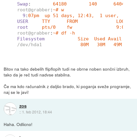
Swap
:        
64180        140      64040
root@grabber
:
~# w
9
:
07pm  up 51 days, 12:43,  1 user,  load
USER
TTY      FROM              LOGIN@ 
root
pts/0    fw                9:05pm 
root@grabber
:
~# df -h
Filesystem
Size  Used Avail Use%
/dev/hda1
80M   30M   49M  38%
Bitov na tako debelih flipflopih tudi ne obrne noben sončni izbruh,
tako da je reč tudi nadvse stabilna.
Če ma kdo računalnik z daljšo brado, ki poganja sveže programje,
naj se le javi!
zos
::
1. feb 2012, 18:44
Haha. Odlicno!