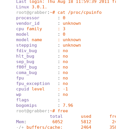
Last
login: Thu Aug 18 11:59:39 2011 from f
Linux
3.0.1.
root@grabber
:
~# cat /proc/cpuinfo
processor
       : 
0
vendor_id
       : 
unknown
cpu
family      : 3
model
           : 
0
model
name      : unknown
stepping
        : 
unknown
fdiv_bug
        : 
no
hlt_bug
         : 
no
sep_bug
         : 
no
f00f_bug
        : 
no
coma_bug
        : 
no
fpu
             : 
no
fpu_exception
   : 
no
cpuid
level     : -1
wp
              : 
no
flags
           :
bogomips
        : 
7.96
root@grabber
:
~# free
total
used       free   
Mem
:          
6052       5812        240   
-/+
buffers/cache:       2464       3588