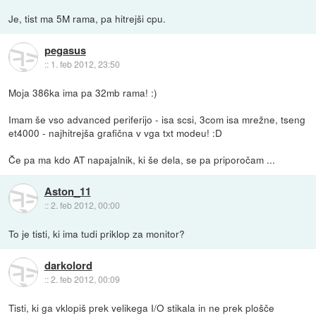
Je, tist ma 5M rama, pa hitrejši cpu.
pegasus
::
1. feb 2012, 23:50
Moja 386ka ima pa 32mb rama! :)
Imam še vso advanced periferijo - isa scsi, 3com isa mrežne, tseng
et4000 - najhitrejša grafična v vga txt modeu! :D
Če pa ma kdo AT napajalnik, ki še dela, se pa priporočam ...
Aston_11
::
2. feb 2012, 00:00
To je tisti, ki ima tudi priklop za monitor?
darkolord
::
2. feb 2012, 00:09
Tisti, ki ga vklopiš prek velikega I/O stikala in ne prek plošče