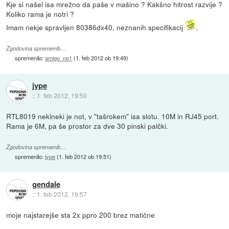
Kje si našel isa mrežno da paše v mašino ? Kakšno hitrost razvije ?
Koliko rama je notri ?
Imam nekje spravljen 80386dx40, neznanih specifikacij
.
Zgodovina sprememb…
spremenilo:
amigo_no1
(
1. feb 2012 ob 19:49
)
jype
::
1. feb 2012, 19:50
RTL8019 nekineki je not, v "tašrokem" isa slotu. 10M in RJ45 port.
Rama je 6M, pa še prostor za dve 30 pinski palčki.
Zgodovina sprememb…
spremenilo:
jype
(
1. feb 2012 ob 19:51
)
gendale
::
1. feb 2012, 19:57
moje najstarejše sta 2x ppro 200 brez matične