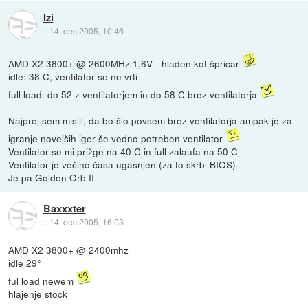
Izi
::
14. dec 2005, 10:46
AMD X2 3800+ @ 2600MHz 1,6V - hladen kot špricar
idle: 38 C, ventilator se ne vrti
full load: do 52 z ventilatorjem in do 58 C brez ventilatorja
Najprej sem mislil, da bo šlo povsem brez ventilatorja ampak je za
igranje novejših iger še vedno potreben ventilator
Ventilator se mi prižge na 40 C in full zalaufa na 50 C
Ventilator je večino časa ugasnjen (za to skrbi BIOS)
Je pa Golden Orb II
Baxxxter
::
14. dec 2005, 16:03
AMD X2 3800+ @ 2400mhz
idle 29°
ful load newem
hlajenje stock