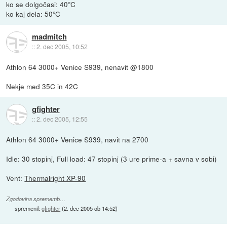
ko se dolgočasi: 40°C
ko kaj dela: 50°C
madmitch
::
2. dec 2005, 10:52
Athlon 64 3000+ Venice S939, nenavit @1800
Nekje med 35C in 42C
gfighter
::
2. dec 2005, 12:55
Athlon 64 3000+ Venice S939, navit na 2700
Idle: 30 stopinj, Full load: 47 stopinj (3 ure prime-a + savna v sobi)
Vent:
Thermalright XP-90
Zgodovina sprememb…
spremenil:
gfighter
(
2. dec 2005 ob 14:52
)