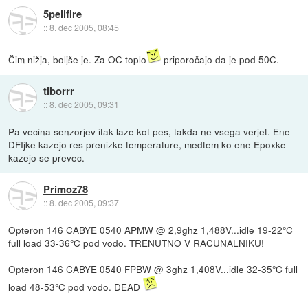
5pellfire
::
8. dec 2005, 08:45
Čim nižja, boljše je. Za OC toplo
priporočajo da je pod 50C.
tiborrr
::
8. dec 2005, 09:31
Pa vecina senzorjev itak laze kot pes, takda ne vsega verjet. Ene
DFIjke kazejo res prenizke temperature, medtem ko ene Epoxke
kazejo se prevec.
Primoz78
::
8. dec 2005, 09:37
Opteron 146 CABYE 0540 APMW @ 2,9ghz 1,488V...idle 19-22°C
full load 33-36°C pod vodo. TRENUTNO V RACUNALNIKU!
Opteron 146 CABYE 0540 FPBW @ 3ghz 1,408V...idle 32-35°C full
load 48-53°C pod vodo. DEAD