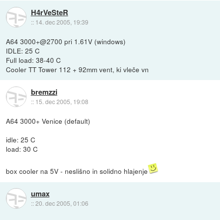
H4rVeSteR
::
14. dec 2005, 19:39
A64 3000+@2700 pri 1.61V (windows)
IDLE: 25 C
Full load: 38-40 C
Cooler TT Tower 112 + 92mm vent, ki vleče vn
bremzzi
::
15. dec 2005, 19:08
A64 3000+ Venice (default)
idle: 25 C
load: 30 C
box cooler na 5V - neslišno in solidno hlajenje
umax
::
20. dec 2005, 01:06