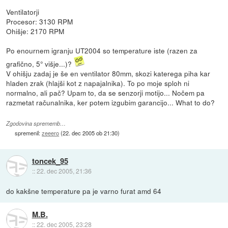
Ventilatorji
Procesor: 3130 RPM
Ohišje: 2170 RPM
Po enournem igranju UT2004 so temperature iste (razen za
grafično, 5° višje...)?
V ohišju zadaj je še en ventilator 80mm, skozi katerega piha kar
hladen zrak (hlajši kot z napajalnika). To po moje sploh ni
normalno, ali pač? Upam to, da se senzorji motijo... Nočem pa
razmetat računalnika, ker potem izgubim garancijo... What to do?
Zgodovina sprememb…
spremenil:
zeeero
(
22. dec 2005 ob 21:30
)
toncek_95
::
22. dec 2005, 21:36
do kakšne temperature pa je varno furat amd 64
M.B.
::
22. dec 2005, 23:28