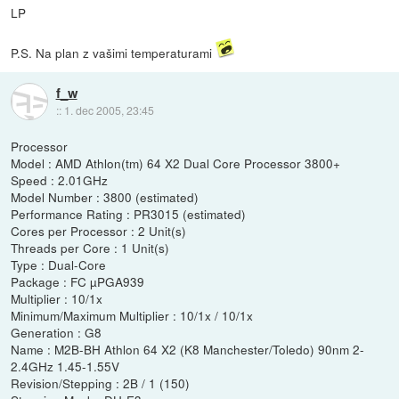
LP
P.S. Na plan z vašimi temperaturami
f_w
::
1. dec 2005, 23:45
Processor
Model : AMD Athlon(tm) 64 X2 Dual Core Processor 3800+
Speed : 2.01GHz
Model Number : 3800 (estimated)
Performance Rating : PR3015 (estimated)
Cores per Processor : 2 Unit(s)
Threads per Core : 1 Unit(s)
Type : Dual-Core
Package : FC µPGA939
Multiplier : 10/1x
Minimum/Maximum Multiplier : 10/1x / 10/1x
Generation : G8
Name : M2B-BH Athlon 64 X2 (K8 Manchester/Toledo) 90nm 2-
2.4GHz 1.45-1.55V
Revision/Stepping : 2B / 1 (150)