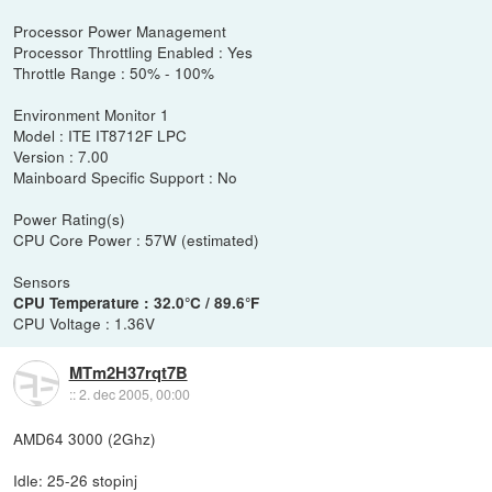
Processor Power Management
Processor Throttling Enabled : Yes
Throttle Range : 50% - 100%
Environment Monitor 1
Model : ITE IT8712F LPC
Version : 7.00
Mainboard Specific Support : No
Power Rating(s)
CPU Core Power : 57W (estimated)
Sensors
CPU Temperature : 32.0°C / 89.6°F
CPU Voltage : 1.36V
MTm2H37rqt7B
::
2. dec 2005, 00:00
AMD64 3000 (2Ghz)
Idle: 25-26 stopinj