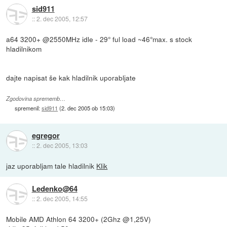
sid911
::
2. dec 2005, 12:57
a64 3200+ @2550MHz idle - 29° ful load ~46°max. s stock
hladilnikom
dajte napisat še kak hladilnik uporabljate
Zgodovina sprememb…
spremenil:
sid911
(
2. dec 2005 ob 15:03
)
egregor
::
2. dec 2005, 13:03
jaz uporabljam tale hladilnik
Klik
Ledenko@64
::
2. dec 2005, 14:55
Mobile AMD Athlon 64 3200+ (2Ghz @1,25V)