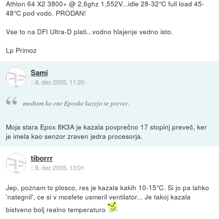
Athlon 64 X2 3800+ @ 2,6ghz 1,552V...idle 28-32°C full load 45-
48°C pod vodo. PRODAN!
Vse to na DFI Ultra-D plati...vodno hlajenje vedno isto.
Lp Primoz
Sami
::
8. dec 2005, 11:20
medtem ko ene Epoxke kazejo se prevec.
Moja stara Epox 8K3A je kazala povprečno 17 stopinj preveč, ker
je imela kao senzor zraven jedra procesorja.
tiborrr
::
8. dec 2005, 13:01
Jep, poznam to plosco, res je kazala kakih 10-15°C. Si jo pa lahko
'nategnil', ce si v mosfete usmeril ventilator... Je takoj kazala
bistveno bolj realno temperaturo