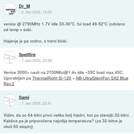
Dr_M
::
2. dec 2005, 15:05
venice @ 2790MHz 1.7V idle 33-36°C. ful load 49-52°C (odvisno
od temp v sobi.
hlajenje je pa vodno, s tremi bloki.
5pellfire
::
7. dec 2005, 22:38
Venice 3000+ navit na 2700Mhz@1.4v idle ~33C load max.45C.
Uporabljam pa
ThermalRight SI-120
+
NB-UltraSilentFan SX2 Blue
Rev.2
Sami
::
7. dec 2005, 23:41
Vidim, da so 64-bitni proci veliko bolj hladni, kot pa starejši 32-bitni.
Kakšna pa je priporočena najvišja temperatura? (za 32-bitne je
okoli 60 stopinj)