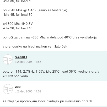
-idle 35, full load 50
pri 2340 Mhz @ 1,45V (samo za testiranje)
-idle 45, full load 60
pri 800 Mhz @ 0.8V
-idle 26, full load 40
ponoči ga dam na ~660 Mhz in dela pod 40°C brez ventilatorja
v prenosniku ga hladi majhen ventilatorček
VASkO
::
2. dec 2005, 14:56
opteron 144, 2.7GHz 1.55V, idle 25°C ,load 36°C. vodno + grafa
x800xt pod vodo.
zee
::
2. dec 2005, 14:59
za hlajenje uporabljam stock hladnjak pri minimalnih obratih