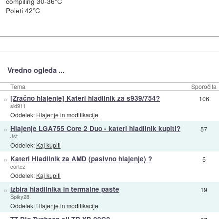
compiling 30-36°C
Poleti 42°C
Vredno ogleda ...
Tema
Sporočila
»
[Zračno hlajenje] Kateri hladilnik za s939/754?
106
sid911
Oddelek:
Hlajenje in modifikacije
»
Hlajenje LGA755 Core 2 Duo - kateri hladilnik kupiti?
57
Jst
Oddelek:
Kaj kupiti
»
Kateri Hladilnik za AMD (pasivno hlajenje) ?
5
cortez
Oddelek:
Kaj kupiti
»
izbira hladilnika in termalne paste
19
Spiky28
Oddelek:
Hlajenje in modifikacije