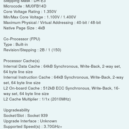
Stepping Mask : DH-E3
Microcode : MU0FB14D
Core Voltage Rating : 1.350V
Min/Max Core Voltage : 1.100V / 1.400V
Maximum Physical / Virtual Addressing : 40-bit / 48-bit
Native Page Size : 4kB
Co-Processor (FPU)
Type : Built-in
Revision/Stepping : 2B / 1 (150)
Processor Cache(s)
Internal Data Cache : 64kB Synchronous, Write-Back, 2-way set,
64 byte line size
Internal Instruction Cache : 64kB Synchronous, Write-Back, 2-way
set, 64 byte line size
L2 On-board Cache : 512kB ECC Synchronous, Write-Back, 16-
way set, 64 byte line size
L2 Cache Multiplier : 1/1x (2010MHz)
Upgradeability
Socket/Slot : Socket 939
Upgrade Interface : Unknown
Supported Speed(s) : 3.70GHz+