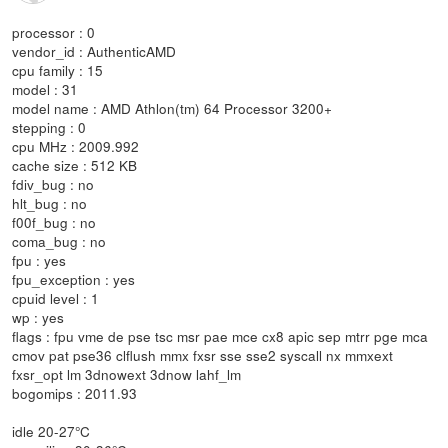
processor : 0
vendor_id : AuthenticAMD
cpu family : 15
model : 31
model name : AMD Athlon(tm) 64 Processor 3200+
stepping : 0
cpu MHz : 2009.992
cache size : 512 KB
fdiv_bug : no
hlt_bug : no
f00f_bug : no
coma_bug : no
fpu : yes
fpu_exception : yes
cpuid level : 1
wp : yes
flags : fpu vme de pse tsc msr pae mce cx8 apic sep mtrr pge mca
cmov pat pse36 clflush mmx fxsr sse sse2 syscall nx mmxext
fxsr_opt lm 3dnowext 3dnow lahf_lm
bogomips : 2011.93
idle 20-27°C