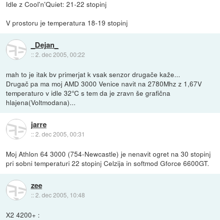
Idle z Cool'n'Quiet: 21-22 stopinj
V prostoru je temperatura 18-19 stopinj
_Dejan_
::
2. dec 2005, 00:22
mah to je itak bv primerjat k vsak senzor drugače kaže...
Drugač pa ma moj AMD 3000 Venice navit na 2780Mhz z 1,67V
temperaturo v idle 32°C s tem da je zravn še grafična
hlajena(Voltmodana)...
jarre
::
2. dec 2005, 00:31
Moj Athlon 64 3000 (754-Newcastle) je nenavit ogret na 30 stopinj
pri sobni temperaturi 22 stopinj Celzija in softmod Gforce 6600GT.
zee
::
2. dec 2005, 10:48
X2 4200+ :