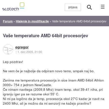
☰
Forum
»
Hlajenje in modifikacije
»
Vaše temperature AMD 64bit procesorjev
Vaše temperature AMD 64bit procesorjev
egregor
::
1. dec 2005, 21:00
Lep pozdrav!
Ne vem če je najbolje da odpiram novo temo, ampak naj bo.
Zanima me temperatura procesorja in sice imam AMD 64bit Athlon
3000+ 754 z jedrom NewCastle.
Če nimam navitega (2009,8 Mhz) imam temp. okol 39-41 niha, pri
igranju iger pa se razume okol 55' C.
Ni mi pa logično da je temp. procesorja okol 27'C kadar je navit na
2400 Mhz, ali je možno da mi senzorji ne kažejo pravilno?