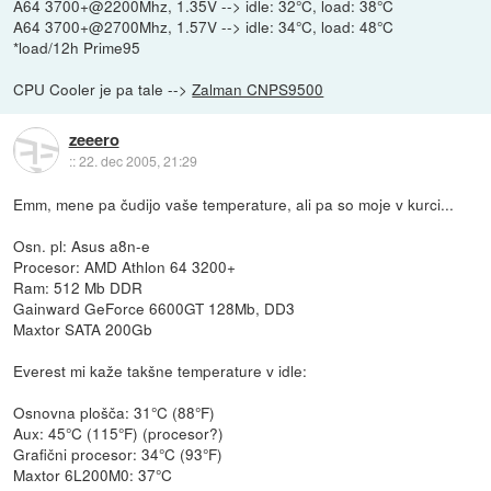
A64 3700+@2200Mhz, 1.35V --> idle: 32°C, load: 38°C
A64 3700+@2700Mhz, 1.57V --> idle: 34°C, load: 48°C
*load/12h Prime95
CPU Cooler je pa tale -->
Zalman CNPS9500
zeeero
::
22. dec 2005, 21:29
Emm, mene pa čudijo vaše temperature, ali pa so moje v kurci...
Osn. pl: Asus a8n-e
Procesor: AMD Athlon 64 3200+
Ram: 512 Mb DDR
Gainward GeForce 6600GT 128Mb, DD3
Maxtor SATA 200Gb
Everest mi kaže takšne temperature v idle:
Osnovna plošča: 31°C (88°F)
Aux: 45°C (115°F) (procesor?)
Grafični procesor: 34°C (93°F)
Maxtor 6L200M0: 37°C