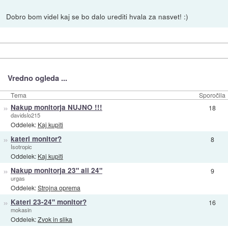
Dobro bom videl kaj se bo dalo urediti hvala za nasvet! :)
Vredno ogleda ...
Tema
Sporočila
»
Nakup monitorja NUJNO !!!
18
davidslo215
Oddelek:
Kaj kupiti
»
kateri monitor?
8
Isotropic
Oddelek:
Kaj kupiti
»
Nakup monitorja 23" ali 24"
9
urgas
Oddelek:
Strojna oprema
»
Kateri 23-24'' monitor?
16
mokasin
Oddelek:
Zvok in slika