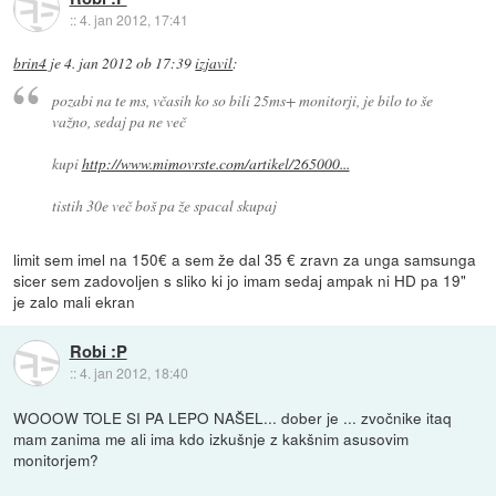
::
4. jan 2012, 17:41
brin4
je
4. jan 2012 ob 17:39
izjavil
:
pozabi na te ms, včasih ko so bili 25ms+ monitorji, je bilo to še
važno, sedaj pa ne več
kupi
http://www.mimovrste.com/artikel/265000...
tistih 30e več boš pa že spacal skupaj
limit sem imel na 150€ a sem že dal 35 € zravn za unga samsunga
sicer sem zadovoljen s sliko ki jo imam sedaj ampak ni HD pa 19"
je zalo mali ekran
Robi :P
::
4. jan 2012, 18:40
WOOOW TOLE SI PA LEPO NAŠEL... dober je ... zvočnike itaq
mam zanima me ali ima kdo izkušnje z kakšnim asusovim
monitorjem?