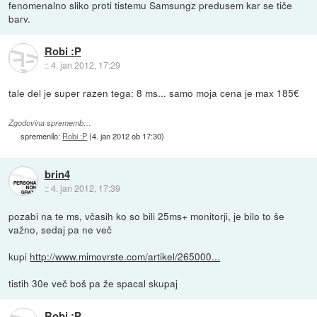
fenomenalno sliko proti tistemu Samsungz predusem kar se tiče
barv.
Robi :P
::
4. jan 2012, 17:29
tale del je super razen tega: 8 ms... samo moja cena je max 185€
Zgodovina sprememb…
spremenilo:
Robi :P
(
4. jan 2012 ob 17:30
)
brin4
::
4. jan 2012, 17:39
pozabi na te ms, včasih ko so bili 25ms+ monitorji, je bilo to še
važno, sedaj pa ne več
kupi
http://www.mimovrste.com/artikel/265000...
tistih 30e več boš pa že spacal skupaj
Robi :P