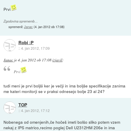
Prvi
Zgodovina sprememb…
spremenil:
Janac
(
4. jan 2012 ob 17:08
)
Robi :P
::
4. jan 2012, 17:09
Janac
je
4. jan 2012 ob 17:08
izjavil
:
Prvi
tudi meni je prvi boljši ker je večji in ima boljše specifikacije zanima
me kateri monitorji se v praksi odnesejo bolje 23 al 24?
TOP
::
4. jan 2012, 17:12
Nobenega od omenjenih,če hočeš imeti bolšo sliko potem vzem
nekaj z IPS matrico,recimo poglej Dell U2312HM 206e in ima