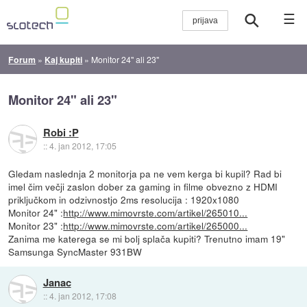
☰
Forum
»
Kaj kupiti
»
Monitor 24" ali 23"
Monitor 24" ali 23"
Robi :P
::
4. jan 2012, 17:05
Gledam naslednja 2 monitorja pa ne vem kerga bi kupil? Rad bi
imel čim večji zaslon dober za gaming in filme obvezno z HDMI
priključkom in odzivnostjo 2ms resolucija : 1920x1080
Monitor 24" :
http://www.mimovrste.com/artikel/265010...
Monitor 23" :
http://www.mimovrste.com/artikel/265000...
Zanima me katerega se mi bolj splača kupiti? Trenutno imam 19"
Samsunga SyncMaster 931BW
Janac
::
4. jan 2012, 17:08