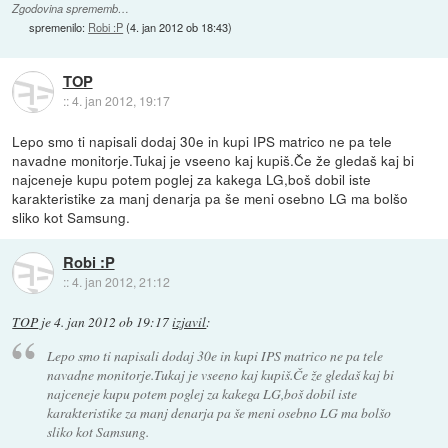
Zgodovina sprememb…
spremenilo:
Robi :P
(
4. jan 2012 ob 18:43
)
TOP
::
4. jan 2012, 19:17
Lepo smo ti napisali dodaj 30e in kupi IPS matrico ne pa tele
navadne monitorje.Tukaj je vseeno kaj kupiš.Če že gledaš kaj bi
najceneje kupu potem poglej za kakega LG,boš dobil iste
karakteristike za manj denarja pa še meni osebno LG ma bolšo
sliko kot Samsung.
Robi :P
::
4. jan 2012, 21:12
TOP
je
4. jan 2012 ob 19:17
izjavil
:
Lepo smo ti napisali dodaj 30e in kupi IPS matrico ne pa tele
navadne monitorje.Tukaj je vseeno kaj kupiš.Če že gledaš kaj bi
najceneje kupu potem poglej za kakega LG,boš dobil iste
karakteristike za manj denarja pa še meni osebno LG ma bolšo
sliko kot Samsung.