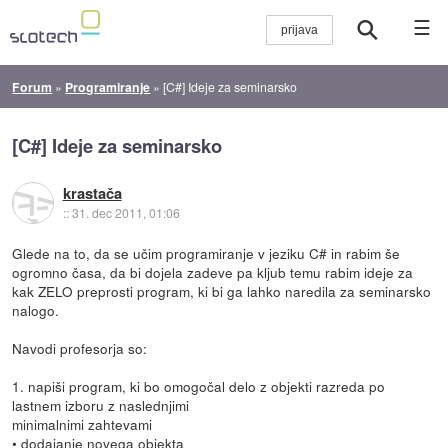
☰
Forum
»
Programiranje
»
[C#] Ideje za seminarsko
[C#] Ideje za seminarsko
krastača
::
31. dec 2011, 01:06
Glede na to, da se učim programiranje v jeziku C# in rabim še
ogromno časa, da bi dojela zadeve pa kljub temu rabim ideje za
kak ZELO preprosti program, ki bi ga lahko naredila za seminarsko
nalogo.
Navodi profesorja so:
1. napiši program, ki bo omogočal delo z objekti razreda po
lastnem izboru z naslednjimi
minimalnimi zahtevami
• dodajanje novega objekta