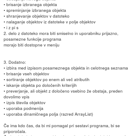
• brisanje izbranega objekta
• spreminjanje izbranega objekta
• shranjevanje objektov v datoteko
• nalaganje objektov iz datoteke v polje objektov
• i z pi s
2. delo z datoteko mora biti smiselno in uporabniku prijazno,
posamezne funkcije programa
morajo biti dostopne v meniju
3. Dodatno:
• izbira med izpisom posameznega objekta in celotnega seznama
• brisanje vseh objektov
• sortiranje objektov po enem ali več atributih
• iskanje objekta po določenih kriterijih
• preverjanje, ali objekt z določeno vsebino že obstaja, preden
dovolimo vpis
• izpis števila objektov
• uporaba podmenija
• uporaba dinamičnega polja (razred ArrayList)
Če ima kdo čas, da bi mi pomagal pri sestavi programa, bi se
priporočala.