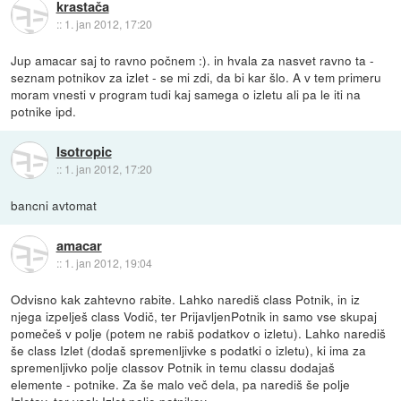
krastača
::
1. jan 2012, 17:20
Jup amacar saj to ravno počnem :). in hvala za nasvet ravno ta -
seznam potnikov za izlet - se mi zdi, da bi kar šlo. A v tem primeru
moram vnesti v program tudi kaj samega o izletu ali pa le iti na
potnike ipd.
Isotropic
::
1. jan 2012, 17:20
bancni avtomat
amacar
::
1. jan 2012, 19:04
Odvisno kak zahtevno rabite. Lahko narediš class Potnik, in iz
njega izpelješ class Vodič, ter PrijavljenPotnik in samo vse skupaj
pomečeš v polje (potem ne rabiš podatkov o izletu). Lahko narediš
še class Izlet (dodaš spremenljivke s podatki o izletu), ki ima za
spremenljivko polje classov Potnik in temu classu dodajaš
elemente - potnike. Za še malo več dela, pa narediš še polje
Izletov, ter vsak Izlet polje potnikov.