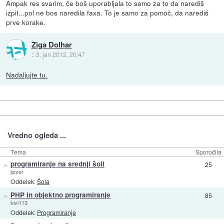
Ampak res svarim, če boš uporabljala to samo za to da narediš
izpit...pol ne bos naredila faxa. To je samo za pomoč, da narediš
prve korake.
Ziga Dolhar
::
3. jan 2012, 20:47
Nadaljujte tu.
Vredno ogleda ...
Tema
Sporočila
»
programiranje na srednji šoli
25
jizzer
Oddelek:
Šola
»
PHP in objektno programiranje
85
kivi113
Oddelek:
Programiranje