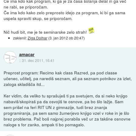
Če ima kdo kak program, ki ga je za časa šolanja delal in ga več
ne rabi, se priporočam.
Če ima kdo kako zelo preprosto idejo za program, ki bi ga sama
uspela spraviti skup, se priporočam.
Nič hudi bit, me je te seminarske zelo strah!
zaklenil:
Ziga Dolhar
(
3. jan 2012 ob 20:47
)
amacar
::
31. dec 2011, 16:41
Preprost program: Recimo kak class Razred, pa pod classe
učenec, učitelj, pa narediš seznam, ali pa seznam potnikov za izlet,
zaloga skladišča itd...
Ker vidim, da veliko tu sprašuješ ti pa svetujem, da si neko knjigo
nabaviš/skopiraš pa da osvojiš te osnove, pa bo šlo lažje. Sam
sem prišel na feri RIT UN z gimnazije, tudi brez znanja
programiranja, pa sem samo žumerjevo knjigo vzel v roke in je šlo
brez problema. Pač boš najprej porabila več ur za takšne osnovne
naloge s for zanko, ampak ti bo pomagalo.