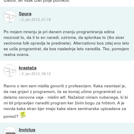
Spura
::
2. jan 2012, 01:18
Po mojem mnenju je pri danem znanju programiranja edina
moznost to, da ti to en naredi, oziroma, da splonkas to (tko sicer
vecinoma folk opravlja te predmete). Alternativno bos zdej eno leto
se ucila programirat, da bos naslednje leto naredila. Tko, pomojem
realna ocena.
krastača
::
2. jan 2012, 09:12
Ravno o tem sem mislila govoriti z profesorjem. Kaka nesmisel je,
da nas gnjavi z programom, če se komaj učimo programirati oz
delamo osnovne vaje - mislim wtf. Nažalost nimam nubenega, ki bi
mi bil pripravljen narediti program ker živim bogu za hrbtom. A je
morda kaka stran kjer imajo kake stare seminarske uploadane za
pomoč?
Invictus