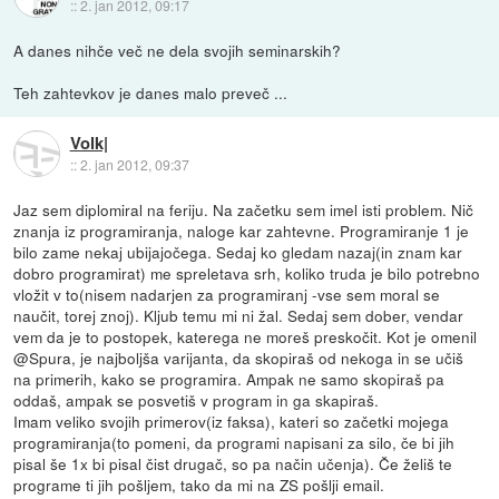
::
2. jan 2012, 09:17
A danes nihče več ne dela svojih seminarskih?
Teh zahtevkov je danes malo preveč ...
Volk|
::
2. jan 2012, 09:37
Jaz sem diplomiral na feriju. Na začetku sem imel isti problem. Nič
znanja iz programiranja, naloge kar zahtevne. Programiranje 1 je
bilo zame nekaj ubijajočega. Sedaj ko gledam nazaj(in znam kar
dobro programirat) me spreletava srh, koliko truda je bilo potrebno
vložit v to(nisem nadarjen za programiranj -vse sem moral se
naučit, torej znoj). Kljub temu mi ni žal. Sedaj sem dober, vendar
vem da je to postopek, katerega ne moreš preskočit. Kot je omenil
@Spura, je najboljša varijanta, da skopiraš od nekoga in se učiš
na primerih, kako se programira. Ampak ne samo skopiraš pa
oddaš, ampak se posvetiš v program in ga skapiraš.
Imam veliko svojih primerov(iz faksa), kateri so začetki mojega
programiranja(to pomeni, da programi napisani za silo, če bi jih
pisal še 1x bi pisal čist drugač, so pa način učenja). Če želiš te
programe ti jih pošljem, tako da mi na ZS pošlji email.