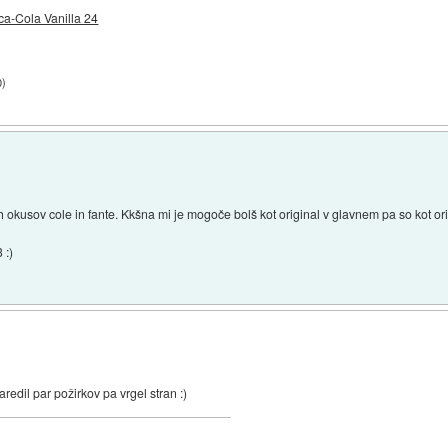
a-Cola Vanilla 24
0
)
okusov cole in fante. Kkšna mi je mogoče bolš kot original v glavnem pa so kot ori
 :)
redil par požirkov pa vrgel stran :)