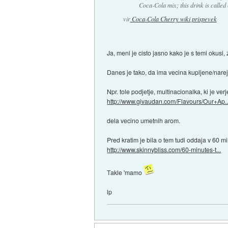
Coca-Cola mix; this drink is called
vir
Coca-Cola Cherry wiki prispevek
Ja, meni je cisto jasno kako je s temi okusi
Danes je tako, da ima vecina kupljene/nare
Npr. tole podjetje, multinacionalka, ki je v
http://www.givaudan.com/Flavours/Our+Ap..
dela vecino umetnih arom.
Pred kratim je bila o tem tudi oddaja v 60 min
http://www.skinnybliss.com/60-minutes-t...
Takle 'mamo
lp