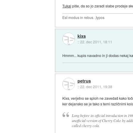
Tukaj
piše, da so jo zaradi slabe prodaje sk
Est modus in rebus. ,typos
kixs
::
22. dec 2011, 18:11
Hmmm... kupis navadno in ji dodas nekaj ka
petrus
::
22. dec 2011, 19:38
Kixs, verjetno se sploh ne zavedaš kako točn
ker dejansko se je tako s temi različnimi kol
Long before its official introduction in 1
unofficial version of Cherry Coke by addi
called cherry cola.