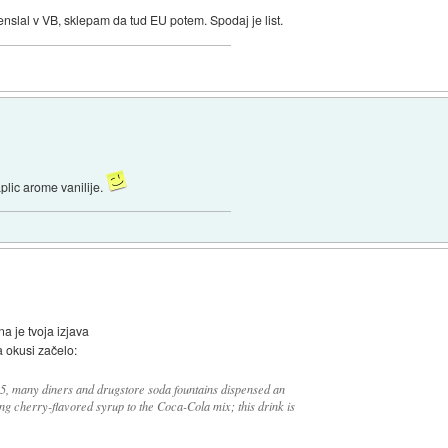
enslal v VB, sklepam da tud EU potem. Spodaj je list.
plic arome vanilije.
a je tvoja izjava
a okusi začelo:
985, many diners and drugstore soda fountains dispensed an
ng cherry-flavored syrup to the Coca-Cola mix; this drink is