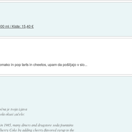
00 ml / Kiste: 15,40 €
ako in pop tarts in cheetos, upam da pošiljajo v slo...
čna je tvoja izjava
kola okusi začelo:
on in 1985, many diners and drugstore soda fountains
 Cherry Coke by adding cherry-flavored syrup to the