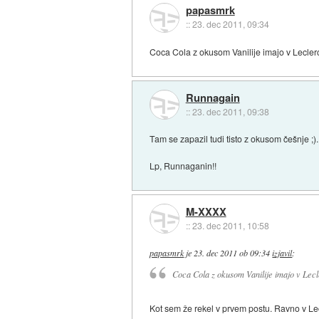
papasmrk
::
23. dec 2011, 09:34
Coca Cola z okusom Vanilije imajo v Leclercu
Runnagain
::
23. dec 2011, 09:38
Tam se zapazil tudi tisto z okusom češnje ;).
Lp, Runnaganin!!
M-XXXX
::
23. dec 2011, 10:58
papasmrk
je
23. dec 2011 ob 09:34
izjavil
:
Coca Cola z okusom Vanilije imajo v Lecler
Kot sem že rekel v prvem postu. Ravno v Lecl