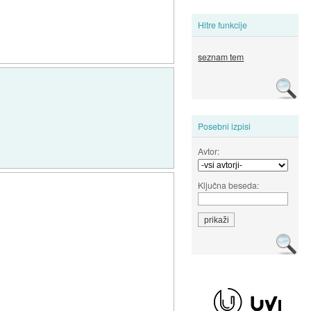
Hitre funkcije
seznam tem
Posebni izpisi
Avtor:
Ključna beseda: