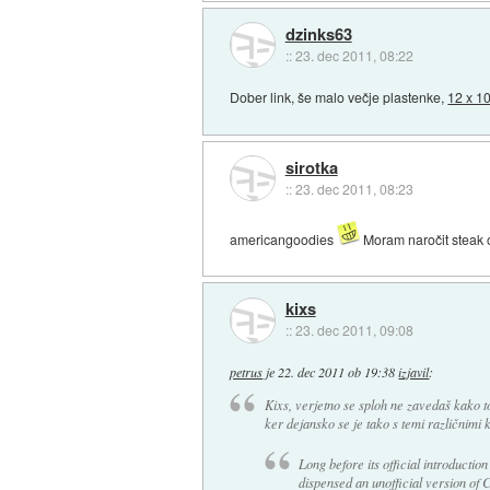
dzinks63
::
23. dec 2011, 08:22
Dober link, še malo večje plastenke,
12 x 10
sirotka
::
23. dec 2011, 08:23
americangoodies
Moram naročit steak om
kixs
::
23. dec 2011, 09:08
petrus
je
22. dec 2011 ob 19:38
izjavil
:
Kixs, verjetno se sploh ne zavedaš kako to
ker dejansko se je tako s temi različnimi 
Long before its official introducti
dispensed an unofficial version of