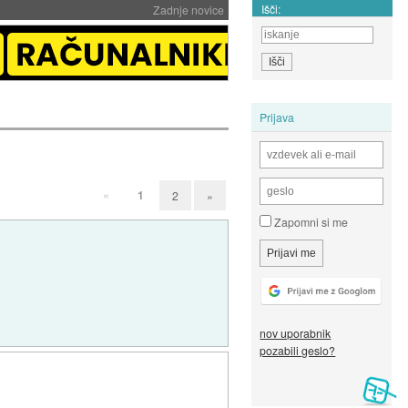
Išči:
Zadnje novice
Prijava
«
1
2
»
Zapomni si me
nov uporabnik
pozabili geslo?