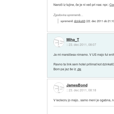
Naroči iz tujine, če je ni več pri nas: npr.:
Coc
Zgodovina sprememb…
spremenil:
dzinks63
(
22. dec 2011 ob 21:1
Miha_T
::
23. dec 2011, 08:07
Ja mi marsičesa nimamo. V US majo ful enih 
Ravno ta link sem hotel prilimat kot dzinks63
Bom pa jaz še iz
.de
JamesBond
::
23. dec 2011, 08:18
V leclecru jo majo.. samo meni je ogabna, na