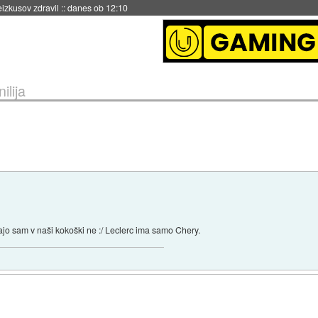
naslednji dve leti
::
danes ob 11:37
ilija
majo sam v naši kokoški ne :/ Leclerc ima samo Chery.