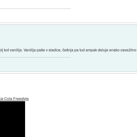
lj kot vanilija. Vanilija paše v sladice, češnja pa tud ampak deluje enako osvežilno 
a-Cola Freestyle