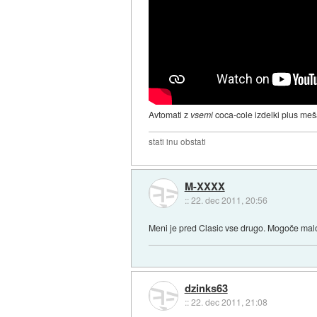
Avtomati z
vsemi
coca-cole izdelki plus meš
stati inu obstati
M-XXXX
::
22. dec 2011, 20:56
Meni je pred Clasic vse drugo. Mogoče malo 
dzinks63
::
22. dec 2011, 21:08