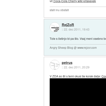
vir
Coca-Cola Cherry wiki prispevek
stati inu obstati
RejZoR
::
22. dec 2011, 19:43
Tole s češnjo bi pa šlo. Vsaj meni osebno bo
Angry Sheep Blog @ www.rejzor.com
petrus
::
22. dec 2011, 20:29
V ZDA so šli s temi okusi še korak dalje:
Coc