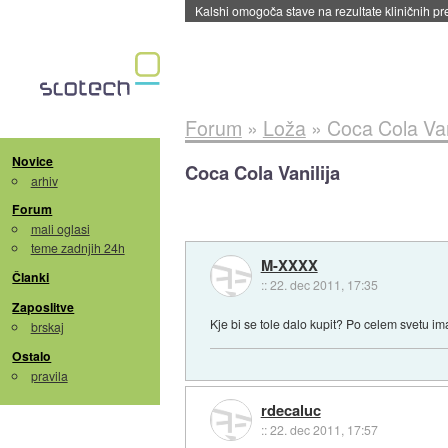
Sandisk že prodal več kot polovico SSD-jev za 
Forum
»
Loža
»
Coca Cola Van
Novice
Coca Cola Vanilija
arhiv
Forum
mali oglasi
teme zadnjih 24h
M-XXXX
Članki
::
22. dec 2011, 17:35
Zaposlitve
Kje bi se tole dalo kupit? Po celem svetu i
brskaj
Ostalo
pravila
rdecaluc
::
22. dec 2011, 17:57