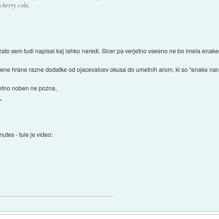
 cherry cola.
, zato sem tudi napisal kaj lahko naredi. Sicer pa verjetno vseeno ne bo imela enake
jene hrane razne dodatke od ojacevalcev okusa do umetnih arom, ki so "enake nar
erjetno noben ne pozna,
.
utes - tule je video: