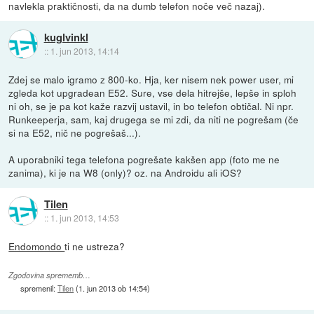
navlekla praktičnosti, da na dumb telefon noče več nazaj).
kuglvinkl
::
1. jun 2013, 14:14
Zdej se malo igramo z 800-ko. Hja, ker nisem nek power user, mi
zgleda kot upgradean E52. Sure, vse dela hitrejše, lepše in sploh
ni oh, se je pa kot kaže razvij ustavil, in bo telefon obtičal. Ni npr.
Runkeeperja, sam, kaj drugega se mi zdi, da niti ne pogrešam (če
si na E52, nič ne pogrešaš...).
A uporabniki tega telefona pogrešate kakšen app (foto me ne
zanima), ki je na W8 (only)? oz. na Androidu ali iOS?
Tilen
::
1. jun 2013, 14:53
Endomondo
ti ne ustreza?
Zgodovina sprememb…
spremenil:
Tilen
(
1. jun 2013 ob 14:54
)