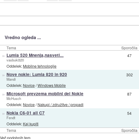
Vredno ogleda ...
Tema
Sporočila
»
Lumia 520 Mnenja,nasveti...
47
vasbuki320
Oddelek:
Mobilne tehnologije
»
Nove nokie: Lumia 820 in 920
302
Mandi
Oddelek:
Novice
/
Windows Mobile
»
Microsoft prevzema mobilni del Nokie
87
McHusch
Oddelek:
Novice
/
Nakupi / združitve / propadi
»
Nokia C6-01 ali C7
54
Fendt
Oddelek:
Kaj kupiti
Tema
Sporočila
Več podobnih tem