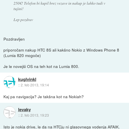
250€! Telefon bi kupil brez vezave in nakup je lahko tudi v
tujini!
Lep pozdrav
Pozdravljen
priporočam nakup HTC 8S ali kakšno Nokio z Windows Phone 8
(Lumia 820 mogoče)
Je le novejši OS na teh kot na Lumia 800.
kuglvinkl
::
2. feb 2013, 19:14
Kaj pa navigacija? Je takšna kot na Nokiah?
levaky
::
2. feb 2013, 19:23
Isto je nokia drive, le da na HTCju ni glasovnega vodenja AFAIK.