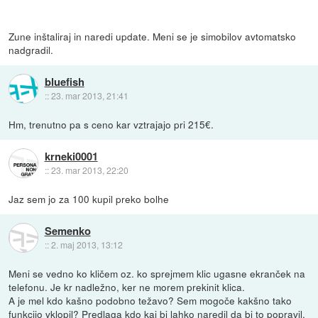
Zune inštaliraj in naredi update. Meni se je simobilov avtomatsko
nadgradil.
bluefish
::
23. mar 2013, 21:41
Hm, trenutno pa s ceno kar vztrajajo pri 215€.
krneki0001
::
23. mar 2013, 22:20
Jaz sem jo za 100 kupil preko bolhe
Semenko
::
2. maj 2013, 13:12
Meni se vedno ko kličem oz. ko sprejmem klic ugasne ekranček na
telefonu. Je kr nadležno, ker ne morem prekinit klica.
A je mel kdo kašno podobno težavo? Sem mogoče kakšno tako
funkcijo vklopil? Predlaga kdo kaj bi lahko naredil da bi to popravil.