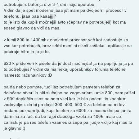
potrebujem. baterija drži 3-4 dni moje uporabe.
Vidim da je spet moderno jaaa jst mam pa dvojedrni procesor v
telefonu. jaaa paa kaaajjjj?
to je isto da kupiš močnejši avto (čeprav ne potrebuješ) kot ma
sosed glavno da vidi da mas.
v lumii 800 ta 1400mhz enojedrni procesor več kot zadostuje za
vse kar potrebuješ, brez srkbi meni ni nikoli zaštekal. aplikacije se
odpirajo hitro in to je to.
620 k pride ven k pišete da je dost močnejša! ja na papirju je ja pa
to potrebuješ? vidim da ma nekaj uporabnikov foruma telefone
namesto računalnikov :D
pa da nebo pomote, tudi jaz potrebujem pameten telefon za
določene stvari in niti slučajno ne zagovarjam lumie 800, sem prišel
z 90€ doplačila skos pa sem vzel ker je bilo poceni. in zaenkrat
zadovoljen. da bi pa dajal 300, 400, 500 € za telefon pa mrtav
nedam. poznam ljudi, kupi telefon za 600€ za mesec dni pa jamra
da nima za rač. da bo rajpi slabšega vzela za 400€. malo se
zamisli. je pa res telefon vzameš iz žepa pa ljudje vidijo kaj mas to
je glavno ;)