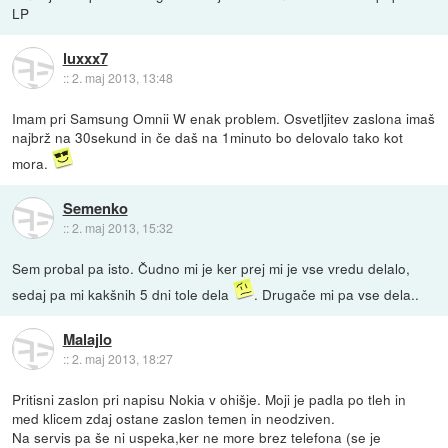
LP
luxxx7
::
2. maj 2013, 13:48
Imam pri Samsung Omnii W enak problem. Osvetljitev zaslona imaš
najbrž na 30sekund in če daš na 1minuto bo delovalo tako kot
mora.
Semenko
::
2. maj 2013, 15:32
Sem probal pa isto. Čudno mi je ker prej mi je vse vredu delalo,
sedaj pa mi kakšnih 5 dni tole dela
. Drugače mi pa vse dela..
Malajlo
::
2. maj 2013, 18:27
Pritisni zaslon pri napisu Nokia v ohišje. Moji je padla po tleh in
med klicem zdaj ostane zaslon temen in neodziven.
Na servis pa še ni uspeka,ker ne more brez telefona (se je