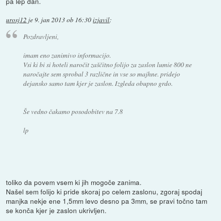
pa lep dan.
urosj12
je
9. jan 2013 ob 16:30
izjavil
:
Pozdravljeni,
imam eno zanimivo informacijo.
Vsi ki bi si hoteli naročit zaščitno folijo za zaslon lumie 800 ne
naročajte sem sprobal 3 različne in vse so majhne. pridejo
dejansko samo tam kjer je zaslon. Izgleda obupno grdo.
Še vedno čakamo posodobitev na 7.8
lp
toliko da povem vsem ki jih mogoče zanima.
Našel sem folijo ki pride skoraj po celem zaslonu, zgoraj spodaj
manjka nekje ene 1,5mm levo desno pa 3mm, se pravi točno tam
se konča kjer je zaslon ukrivljen.