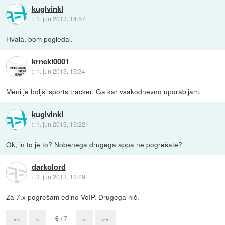
kuglvinkl
::
1. jun 2013, 14:57
Hvala, bom pogledal.
krneki0001
::
1. jun 2013, 15:34
Meni je boljši sports tracker. Ga kar vsakodnevno uporabljam.
kuglvinkl
::
1. jun 2013, 19:22
Ok, in to je to? Nobenega drugega appa ne pogrešate?
darkolord
::
3. jun 2013, 13:29
Za 7.x pogrešam edino VoIP. Drugega nič.
6
/ 7
««
«
»
»»