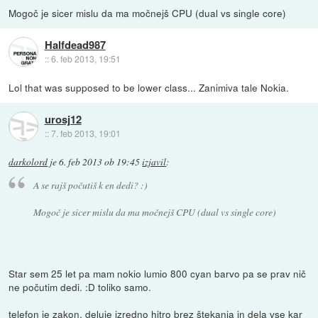
Mogoč je sicer mislu da ma močnejš CPU (dual vs single core)
Halfdead987
::
6. feb 2013, 19:51
Lol that was supposed to be lower class... Zanimiva tale Nokia.
urosj12
::
7. feb 2013, 19:01
darkolord
je
6. feb 2013 ob 19:45
izjavil
:
A se rajš počutiš k en dedi? :)
Mogoč je sicer mislu da ma močnejš CPU (dual vs single core)
Star sem 25 let pa mam nokio lumio 800 cyan barvo pa se prav nič
ne počutim dedi. :D toliko samo.
telefon je zakon, deluje izredno hitro brez štekanja in dela vse kar