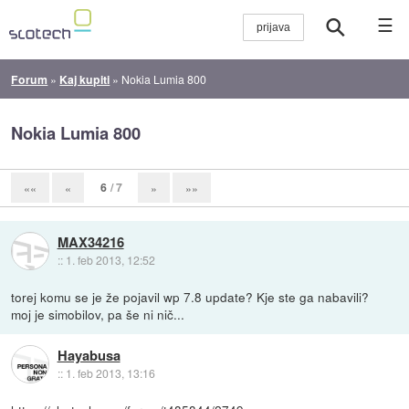
☰
Forum
»
Kaj kupiti
»
Nokia Lumia 800
Nokia Lumia 800
6
/ 7
««
«
»
»»
MAX34216
::
1. feb 2013, 12:52
torej komu se je že pojavil wp 7.8 update? Kje ste ga nabavili?
moj je simobilov, pa še ni nič...
Hayabusa
::
1. feb 2013, 13:16