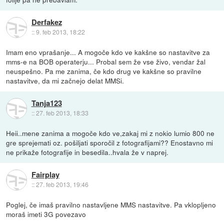
Derfakez
::
9. feb 2013, 18:22
Imam eno vprašanje... A mogoče kdo ve kakšne so nastavitve za
mms-e na BOB operaterju... Probal sem že vse živo, vendar žal
neuspešno. Pa me zanima, če kdo drug ve kakšne so pravilne
nastavitve, da mi začnejo delat MMSi.
Tanja123
::
27. feb 2013, 18:33
Heii..mene zanima a mogoče kdo ve,zakaj mi z nokio lumio 800 ne
gre sprejemati oz. pošiljati sporočil z fotografijami?? Enostavno mi
ne prikaže fotografije in besedila..hvala že v naprej.
Fairplay
::
27. feb 2013, 19:46
Poglej, če imaš pravilno nastavljene MMS nastavitve. Pa vklopljeno
moraš imeti 3G povezavo