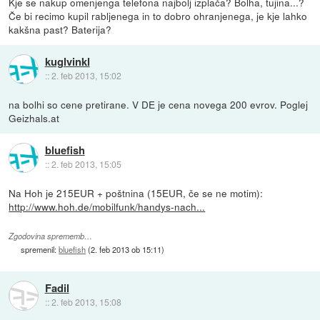
Kje se nakup omenjenga telefona najbolj izplača? Bolha, tujina...?
Če bi recimo kupil rabljenega in to dobro ohranjenega, je kje lahko
kakšna past? Baterija?
kuglvinkl
::
2. feb 2013, 15:02
na bolhi so cene pretirane. V DE je cena novega 200 evrov. Poglej
Geizhals.at
bluefish
::
2. feb 2013, 15:05
Na Hoh je 215EUR + poštnina (15EUR, če se ne motim):
http://www.hoh.de/mobilfunk/handys-nach...
Zgodovina sprememb…
spremenil:
bluefish
(
2. feb 2013 ob 15:11
)
Fadil
::
2. feb 2013, 15:08