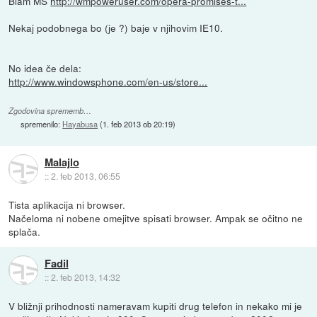
Blam MS
http://wmpoweruser.com/opera-promises-t...
Nekaj podobnega bo (je ?) baje v njihovim IE10.
No idea če dela:
http://www.windowsphone.com/en-us/store...
Zgodovina sprememb…
spremenilo:
Hayabusa
(
1. feb 2013 ob 20:19
)
Malajlo
::
2. feb 2013, 06:55
Tista aplikacija ni browser.
Načeloma ni nobene omejitve spisati browser. Ampak se očitno ne
splača.
Fadil
::
2. feb 2013, 14:32
V bližnji prihodnosti nameravam kupiti drug telefon in nekako mi je