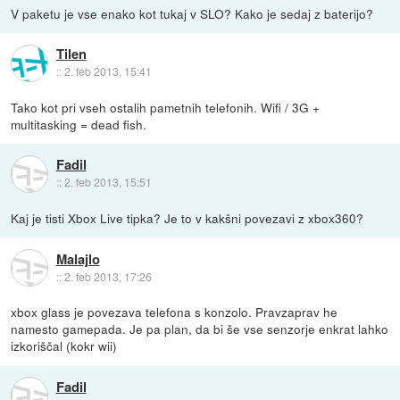
V paketu je vse enako kot tukaj v SLO? Kako je sedaj z baterijo?
Tilen
::
2. feb 2013, 15:41
Tako kot pri vseh ostalih pametnih telefonih. Wifi / 3G +
multitasking = dead fish.
Fadil
::
2. feb 2013, 15:51
Kaj je tisti Xbox Live tipka? Je to v kakšni povezavi z xbox360?
Malajlo
::
2. feb 2013, 17:26
xbox glass je povezava telefona s konzolo. Pravzaprav he
namesto gamepada. Je pa plan, da bi še vse senzorje enkrat lahko
izkoriščal (kokr wii)
Fadil