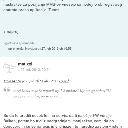
nastavitve za pošiljanje MMS-ov vnesejo samodejno ob registraciji
aparata preko aplikacije iTunes.
> naprej
Zgodovina sprememb…
spremenilo:
Hayabusa
(
27. feb 2013 ob 19:53
)
mat xxl
::
27. feb 2013, 20:24
MAX34216
je
1. feb 2013 ob 12:52
izjavil
:
torej komu se je že pojavil wp 7.8 update? Kje ste ga nabavili?
moj je simobilov, pa še ni nič...
Se da to urediti neseš tel. na servis, da ti naložijo FW verzijo
Balkan, potem bo tudi z nadgradnjami manj težav, vem, da po
dogovoru in če se naročiš in si prijazen to naredijo zastonj v istem