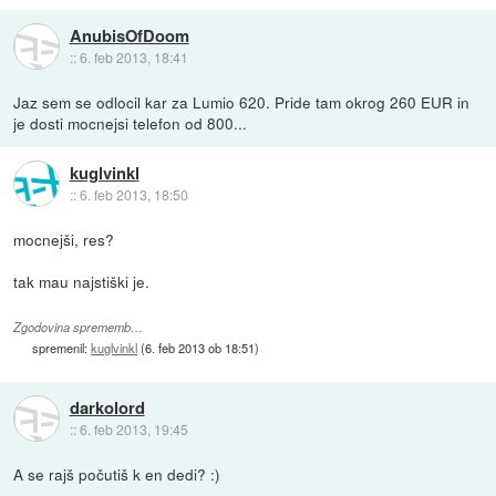
AnubisOfDoom
::
6. feb 2013, 18:41
Jaz sem se odlocil kar za Lumio 620. Pride tam okrog 260 EUR in
je dosti mocnejsi telefon od 800...
kuglvinkl
::
6. feb 2013, 18:50
mocnejši, res?
tak mau najstiški je.
Zgodovina sprememb…
spremenil:
kuglvinkl
(
6. feb 2013 ob 18:51
)
darkolord
::
6. feb 2013, 19:45
A se rajš počutiš k en dedi? :)