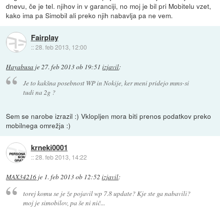
dnevu, če je tel. njihov in v garanciji, no moj je bil pri Mobitelu vzet,
kako ima pa Simobil ali preko njih nabavlja pa ne vem.
Fairplay
::
28. feb 2013, 12:00
Hayabusa
je
27. feb 2013 ob 19:51
izjavil
:
Je to kakšna posebnost WP in Nokije, ker meni pridejo mms-si
tudi na 2g ?
Sem se narobe izrazil :) Vklopljen mora biti prenos podatkov preko
mobilnega omrežja :)
krneki0001
::
28. feb 2013, 14:22
MAX34216
je
1. feb 2013 ob 12:52
izjavil
:
torej komu se je že pojavil wp 7.8 update? Kje ste ga nabavili?
moj je simobilov, pa še ni nič...