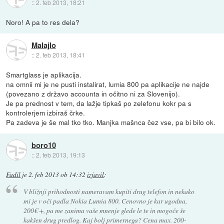
::
2. feb 2013, 18:21
Noro! A pa to res dela?
Malajlo
::
2. feb 2013, 18:41
Smartglass je aplikacija.
na omnii mi je ne pusti instalirat, lumia 800 pa aplikacije ne najde
(povezano z državo accounta in očitno ni za Slovenijo).
Je pa prednost v tem, da lažje tipkaš po zelefonu kokr pa s
kontrolerjem izbiraš črke.
Pa zadeva je še mal tko tko. Manjka mašnca čez vse, pa bi bilo ok.
boro10
::
2. feb 2013, 19:13
Fadil
je
2. feb 2013 ob 14:32
izjavil
:
V bližnji prihodnosti nameravam kupiti drug telefon in nekako
mi je v oči padla Nokia Lumia 800. Cenovno je kar ugodna,
200€ +, pa me zanima vaše mnenje glede le te in mogoče še
kakšen drug predlog. Kaj bolj primernega? Cena max. 200-