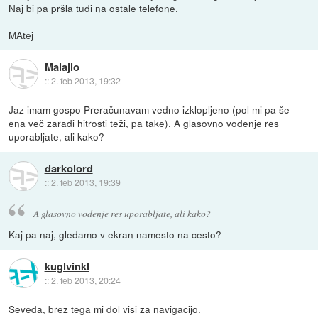
Naj bi pa pršla tudi na ostale telefone.
MAtej
Malajlo
::
2. feb 2013, 19:32
Jaz imam gospo Preračunavam vedno izklopljeno (pol mi pa še
ena več zaradi hitrosti teži, pa take). A glasovno vodenje res
uporabljate, ali kako?
darkolord
::
2. feb 2013, 19:39
A glasovno vodenje res uporabljate, ali kako?
Kaj pa naj, gledamo v ekran namesto na cesto?
kuglvinkl
::
2. feb 2013, 20:24
Seveda, brez tega mi dol visi za navigacijo.