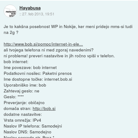
Hayabusa
::
27. feb 2013, 19:51
Je to kakšna posebnost WP in Nokije, ker meni pridejo mms-si tudi
na 2g ?
http://www.bob.si/pomoc/internet-in-ele...
ali tvojega telefona ni med zgoraj navedenimi?
ni problema! preveri nastavitve in jih ročno vpiši v telefon.
bob internet:
Ime povezave: bob internet
Podatkovni nosilec: Paketni prenos
Ime dostopne točke: internet.bob.si
Uporabniško ime: bob
Zahtevaj geslo: ne
Geslo: ****
Preverjanje: običajno
domača stran:
http://bob.si
dodatne nastavitve:
Vrsta omrežja: IPv4
Naslov IP telefona: Samodejni
Naslov DNS: Samodejno
Naslov posredn.str. Brez *