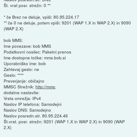
Št. vrat posr. strežn: 0 **
* če Brez ne deluje, vpiši: 80.95.224.17
** če 0 ne deluje, potem vpiši: 9201 (WAP 1.X in WAP 2.X) in 9090
(WAP 2.X)
bob MMS:
Ime povezave: bob MMS
Podatkovni nosilec: Paketni prenos
Ime dostopne točke: mms.bob.si
Uporabniško ime: bob
Zahtevaj geslo: ne
Geslo: ****
Preverjanje: običajno
MMSC Strežnik:
http://mmc
dodatne nastavite:
Vrsta omrežja: IPv4
Naslov IP telefona: Samodejni
Naslov DNS: Samodejno
Naslov posredn.str. 80.95.224.46
Št.vrat. posr. strežn: 9201 (WAP 1.X in WAP 2.X) in 9090 (WAP
2.X)