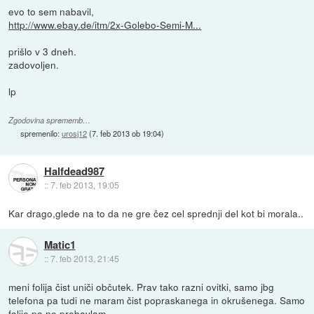
evo to sem nabavil,
http://www.ebay.de/itm/2x-Golebo-Semi-M...
prišlo v 3 dneh.
zadovoljen.
lp
Zgodovina sprememb…
spremenilo:
urosj12
(
7. feb 2013 ob 19:04
)
Halfdead987
::
7. feb 2013, 19:05
Kar drago,glede na to da ne gre čez cel sprednji del kot bi morala..
Matic1
::
7. feb 2013, 21:45
meni folija čist uniči občutek. Prav tako razni ovitki, samo jbg
telefona pa tudi ne maram čist popraskanega in okrušenega. Samo
folije pa ne prebavlam.