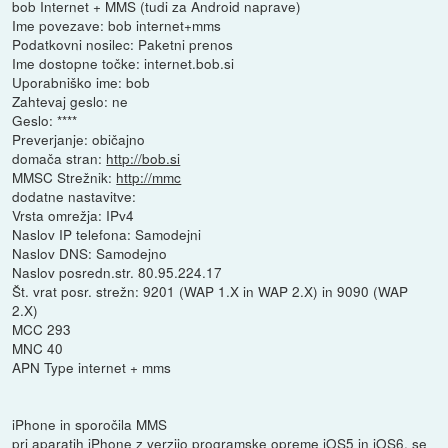
bob Internet + MMS (tudi za Android naprave)
Ime povezave: bob internet+mms
Podatkovni nosilec: Paketni prenos
Ime dostopne točke: internet.bob.si
Uporabniško ime: bob
Zahtevaj geslo: ne
Geslo: ****
Preverjanje: običajno
domača stran:
http://bob.si
MMSC Strežnik:
http://mmc
dodatne nastavitve:
Vrsta omrežja: IPv4
Naslov IP telefona: Samodejni
Naslov DNS: Samodejno
Naslov posredn.str. 80.95.224.17
Št. vrat posr. strežn: 9201 (WAP 1.X in WAP 2.X) in 9090 (WAP
2.X)
MCC 293
MNC 40
APN Type internet + mms
iPhone in sporočila MMS
pri aparatih iPhone z verzijo programske opreme iOS5 in iOS6, se