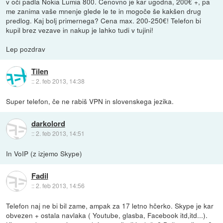
v oči padla Nokia Lumia 800. Cenovno je kar ugodna, 200€ +, pa
me zanima vaše mnenje glede le te in mogoče še kakšen drug
predlog. Kaj bolj primernega? Cena max. 200-250€! Telefon bi
kupil brez vezave in nakup je lahko tudi v tujini!
Lep pozdrav
Tilen
::
2. feb 2013, 14:38
Super telefon, če ne rabiš VPN in slovenskega jezika.
darkolord
::
2. feb 2013, 14:51
In VoIP (z izjemo Skype)
Fadil
::
2. feb 2013, 14:56
Telefon naj ne bi bil zame, ampak za 17 letno hčerko. Skype je kar
obvezen + ostala navlaka ( Youtube, glasba, Facebook itd,itd...).