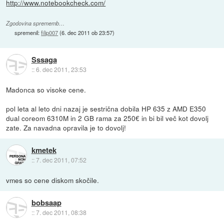
http://www.notebookcheck.com/
Zgodovina sprememb…
spremenil:
filip007
(
6. dec 2011 ob 23:57
)
Sssaga
::
6. dec 2011, 23:53
Madonca so visoke cene.
pol leta al leto dni nazaj je sestrična dobila HP 635 z AMD E350
dual coreom 6310M in 2 GB rama za 250€ in bi bil več kot dovolj
zate. Za navadna opravila je to dovolj!
kmetek
::
7. dec 2011, 07:52
vmes so cene diskom skočile.
bobsaap
::
7. dec 2011, 08:38