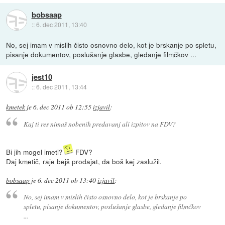
bobsaap
::
6. dec 2011, 13:40
No, sej imam v mislih čisto osnovno delo, kot je brskanje po spletu,
pisanje dokumentov, poslušanje glasbe, gledanje filmčkov ...
jest10
::
6. dec 2011, 13:44
kmetek
je
6. dec 2011 ob 12:55
izjavil
:
Kaj ti res nimaš nobenih predavanj ali izpitov na FDV?
Bi jih mogel imeti?
FDV?
Daj kmetič, raje bejš prodajat, da boš kej zaslužil.
bobsaap
je
6. dec 2011 ob 13:40
izjavil
:
No, sej imam v mislih čisto osnovno delo, kot je brskanje po
spletu, pisanje dokumentov, poslušanje glasbe, gledanje filmčkov
...