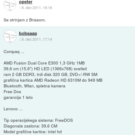
opeter
::
6. dec 2011, 16:16
Se strinjam z Briasom.
bobsaap
::
6. dec 2011, 17:14
Compaq ...
AMD Fusion Dual Core E300 1,3 GHz 1MB
39,6 cm (15,6") HD LED (1366x768) svetleč
ram 2 GB DDR3, trdi disk 320 GB, DVD+/-RW SM
grafična kartica AMD Radeon HD 6310M do 949 MB
Bluetooth, Wlan, spletna kamera
Free Dos
garancija 1 leto
Lenovo ...
Tip operacijskega sistema: FreeDOS
Diagonala zaslona: 39,6 CM
Model grafične kartice: intel hd