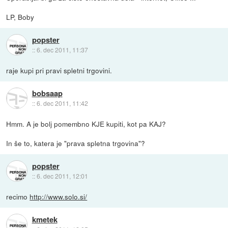
LP, Boby
popster
::
6. dec 2011, 11:37
raje kupi pri pravi spletni trgovini.
bobsaap
::
6. dec 2011, 11:42
Hmm. A je bolj pomembno KJE kupiti, kot pa KAJ?
In še to, katera je "prava spletna trgovina"?
popster
::
6. dec 2011, 12:01
recimo
http://www.solo.si/
kmetek