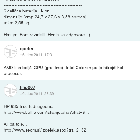
--------------------------------------------------
6 celična baterija Li-Ion
dimenzije (cm): 24,7 x 37,6 x 3,58 spredaj
teža: 2,55 kg
Hmmm. Bom razmislil. Hvala za odgovore. ;)
opeter
::
6. dec 2011, 17:31
AMD ima boljši GPU (grafično), Intel Celeron pa je hitrejši kot
procesor.
filip007
::
6. dec 2011, 23:39
HP 635 ti so tudi ugodni...
http://www.bolha.com/iskanje.php?ckat=&...
Ali pa tole...
http://www.seom.si/Izdelek.aspx?trz=2132