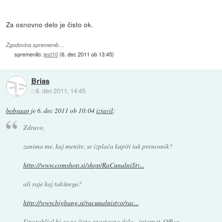
Za osnovno delo je čisto ok.
Zgodovina sprememb…
spremenilo:
jest10
(
6. dec 2011 ob 13:45
)
Brias
::
6. dec 2011, 14:45
bobsaap
je
6. dec 2011 ob 10:04
izjavil
:
Zdravo,
zanima me, kaj menite, se izplača kupiti tak prenosnik?
http://www.comshop.si/shop/RaCunalniStv...
ali raje kaj takšnega?
http://www.bigbang.si/racunalnistvo/rac...
Uporabljal bi ga za čisto enostavna dela - internet, Office ...