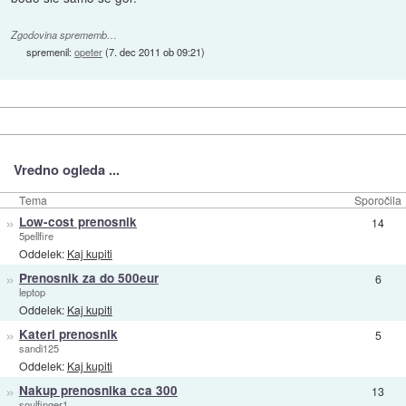
Zgodovina sprememb…
spremenil:
opeter
(
7. dec 2011 ob 09:21
)
Vredno ogleda ...
Tema
Sporočila
»
Low-cost prenosnik
14
5pellfire
Oddelek:
Kaj kupiti
»
Prenosnik za do 500eur
6
leptop
Oddelek:
Kaj kupiti
»
Kateri prenosnik
5
sandi125
Oddelek:
Kaj kupiti
»
Nakup prenosnika cca 300
13
soulfinger1