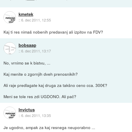
kmetek
::
6. dec 2011, 12:55
Kaj ti res nimaš nobenih predavanj ali izpitov na FDV?
bobsaap
::
6. dec 2011, 13:17
No, vrnimo se k bistvu, ...
Kaj menite o zgornjih dveh prenosnikih?
Ali raje predlagate kaj druga za takšno ceno cca. 300€?
Meni se tole res zdi UGDONO. Ali pač?
Invictus
::
6. dec 2011, 13:35
Je ugodno, ampak za kaj resnega neuporabno ...