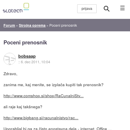
☰
Forum
»
Strojna oprema
»
Poceni prenosnik
Poceni prenosnik
bobsaap
::
6. dec 2011, 10:04
Zdravo,
zanima me, kaj menite, se izplača kupiti tak prenosnik?
http://www.comshop.si/shop/RaCunalniStv...
ali raje kaj takšnega?
http://www.bigbang.si/racunalnistvo/rac...
Uporabljal bi ga za čisto enostavna dela - internet, Office ...