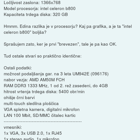
Ločljivost zaslona: 1366x768
Model procesorja: intel celeron b800
Kapaciteta trdega diska: 320 GB
Hmmm. Edina razlika je v procesorju? Kaj pa grafika, a je ta "intel
celeron b800" boljša?
Sprašujem zato, ker je prvi "brevezen", tale je pa kao OK.
Tud ostale stvari so praktično identične:
Ostali podatki:
možnost podaljšanja gar. na 3 leta UM942E (096176)
nabor vezja: AMD AM50M FCH
RAM DDR3 1333 MHz, 1 od 2. rež zasedeni, do 4GB
hitrost vrtenja trdega diska: 5400 obr/min
ohišje črni barvi
multi-touch sledilna ploščica
VGA spletna kamera, digitalni mikrofon
LAN 100 Mbit, SD/MMC čitalec kartic
--------------------------------------------------
vmesniki:
1x VGA, 3x USB 2.0, 1x RJ45
1x stereo avdio, 1x mikrofon