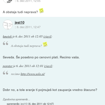
::
6. dec 2011, 12:05
A obstaja tudi neprava?
jest10
::
6. dec 2011, 12:47
kmetek
je
6. dec 2011 ob 12:05
izjavil
:
A obstaja tudi neprava?
Seveda. Še posebno po cenovni plati. Recimo vaša.
popster
je
6. dec 2011 ob 12:01
izjavil
:
recimo
http://www.solo.si/
Dobr no, a tole sranje ti pojmuješ kot zaupanja vredno štacuno?
Zgodovina sprememb…
spremenilo:
jest10
(
6. dec 2011 ob 12:47
)