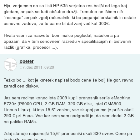
Hja, verjamem da so tisti HP 635 verjetno res boljši od tega kaj
gledam, ampak so tudi občutno dražji. Trenutno ne iščem nič
"resnega" ampak zgolj računalnik, ki bo poganjal brskalnik in ostale
osnovne zadeve, za to pa ne bi dal zanj več kot 300€.
Hvala vsem za nasvete, bom malce pogledal, načeloma pa
opažam, da v tem cenovnem razredu v specifikacijah ni bistvenih
razlik (grafika, procesor ...).
opeter
::
7. dec 2011, 09:20
Težko bo ... kot je kmetek napisal bodo cene še bolj šle gor, ravno
zaradi cen diskov.
Jaz sem recimo konec leta 2009 kupil prenosnik serije eMachine
E730z (P6000 CPU, 2 GB RAM, 320 GB disk, Intel GMA500,
Linpus Linux), ki ima 15,6" zaslon, vse skupaj pa me je prišlo okoli
290 € pri Enaa. Vse kar sem sam nadgradil je, da sem dodal 2 GB-
no palčko RAMa.
Zdaj stanejo najcenejši 15,6" prenosniki okoli 330 evrov. Cene pa
bodo šle samo še gor.