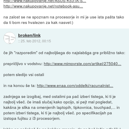
http://www.nakupovanje.net/ASUS-K53TA-S...
http://www.nakupovanje.net/notebook-asu...
na zalost se ne spoznam na procesorje in mi je use ista pašta tako
da ti bom res hvalezen za kak nasvet:)
broken/link
::
25. feb 2012, 00:15
če jih "razporedim" od najboljšega do najslabšga gre približno tako:
prepričljivo v vodstvu:
http://www.mimovrste.com/artikel/275040...
potem sledijo vsi ostali
in na koncu še ta:
http://www.enaa.com/oddelki/racunalnist...
zadnjega se izogibaj, med ostalimi pa pač izberi tistega, ki ti je
najbolj všeč. če imaš slučaj kako opcijo, si pejt mal pogledat,
kakšna je slika na omenjenih laptopih, tipkovnica, touchpad,... in
potem izberi tistega, ki ti je najbolj všeč. po specifikacijah pa
izstopa fujitsu z i3 procesorjem.
lahko pa počakaš še na kakšno mnenje, da se boš lažje odločil :)