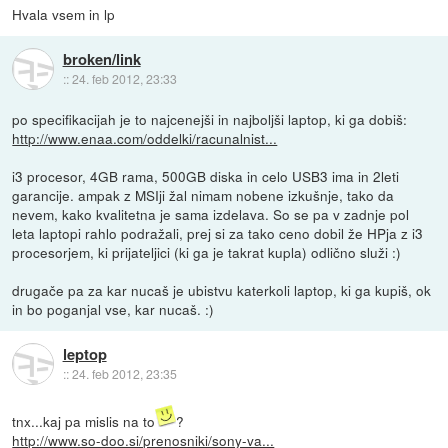
Hvala vsem in lp
broken/link
::
24. feb 2012, 23:33
po specifikacijah je to najcenejši in najboljši laptop, ki ga dobiš:
http://www.enaa.com/oddelki/racunalnist...
i3 procesor, 4GB rama, 500GB diska in celo USB3 ima in 2leti
garancije. ampak z MSIji žal nimam nobene izkušnje, tako da
nevem, kako kvalitetna je sama izdelava. So se pa v zadnje pol
leta laptopi rahlo podražali, prej si za tako ceno dobil že HPja z i3
procesorjem, ki prijateljici (ki ga je takrat kupla) odlično služi :)
drugače pa za kar nucaš je ubistvu katerkoli laptop, ki ga kupiš, ok
in bo poganjal vse, kar nucaš. :)
leptop
::
24. feb 2012, 23:35
tnx...kaj pa mislis na to
?
http://www.so-doo.si/prenosniki/sony-va...