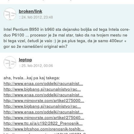
broken/link
::
24. feb 2012, 23:48
Intel Pentium B950 in b960 sta dejansko boljša od tega Intela core-
duo P6100 ... procesor je že mal star, tako da na tvojem mestu ne
bi tega vzel, četudi je vaio :) je pa plus tega, da je samo 400eur +
gor so že nameščeni original win7
leptop
::
25. feb 2012, 00:06
aha, hvala...kaj pa kaj takega:
http://www.enaa.com/oddelki/racunalnist...
http://www.bigbang.si/racunalnistvo/rac...
http://www.enaa.com/oddelki/racunalnist...
http://www.mimovrste.com/artikel/275000...
http://www.bigbang.si/racunalnistvo/rac...
http://www.enaa.com/oddelki/racunalnist...
http://www.mimovrste.com/artikel/275040...
http://www.ttc.si/a/c192/2822_Prenosnik...
http://www.bfcshop.com/prenosnik-toshib...