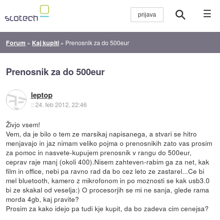
☰
Forum
»
Kaj kupiti
»
Prenosnik za do 500eur
Prenosnik za do 500eur
leptop
::
24. feb 2012, 22:46
Živjo vsem!
Vem, da je bilo o tem ze marsikaj napisanega, a stvari se hitro
menjavajo in jaz nimam veliko pojma o prenosnikih zato vas prosim
za pomoc in nasvete-kupujem prenosnik v rangu do 500eur,
ceprav raje manj (okoli 400).Nisem zahteven-rabim ga za net, kak
film in office, nebi pa ravno rad da bo cez leto ze zastarel...Ce bi
mel bluetooth, kamero z mikrofonom in po moznosti se kak usb3.0
bi ze skakal od veselja:) O procesorjih se mi ne sanja, glede rama
morda 4gb, kaj pravite?
Prosim za kako idejo pa tudi kje kupit, da bo zadeva cim cenejsa?