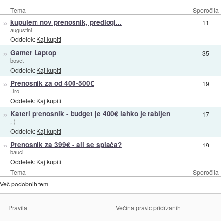
Tema
Sporočila
»
kupujem nov prenosnik, predlogi...
11
augustini
Oddelek:
Kaj kupiti
»
Gamer Laptop
35
boset
Oddelek:
Kaj kupiti
»
Prenosnik za od 400-500€
19
Dro
Oddelek:
Kaj kupiti
»
Kateri prenosnik - budget je 400€ lahko je rabljen
17
;-)
Oddelek:
Kaj kupiti
»
Prenosnik za 399€ - ali se splača?
19
bauci
Oddelek:
Kaj kupiti
Tema
Sporočila
Več podobnih tem
Pravila
Večina pravic pridržanih