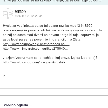
leptop
::
26. feb 2012, 22:34
Hvala za vse info...a pa se ful pozna razlika med i3 in B950
procesorjem?še posebej ob taki nezahtevni normalni uporabi... kr
se zdj odlocam med dvemi pa nevem kerga bi rajs, ceprav mi je
asus lepsi pa se res poceni je in garancijo ma 2leta:
http://www.nakupovanje.net/notebook-asu...
http://www.mimovrste.com/artikel/275040...
v ozjem izboru mam se to toshibo, kaj pravs, kaj da izberem:)?
http://www.bfcshop.com/prenosnik-toshib...
lp
Vredno ogleda ...