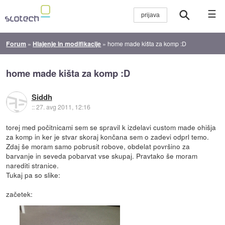
☰
Forum
»
Hlajenje in modifikacije
»
home made kišta za komp :D
home made kišta za komp :D
Siddh
::
27. avg 2011, 12:16
torej med počitnicami sem se spravil k izdelavi custom made ohišja
za komp in ker je stvar skoraj končana sem o zadevi odprl temo.
Zdaj še moram samo pobrusit robove, obdelat površino za
barvanje in seveda pobarvat vse skupaj. Pravtako še moram
narediti stranice.
Tukaj pa so slike:
začetek: