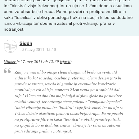
ter "blokira" visje frekvence) ter na njo se 1-2cm debelo akusticno
peno za obsorbcijo hrupa. Pa ne pozabi na protiprasne filtre in
kaka "tesnilca" v obliki penastega traka na spojih ki bo se dodatno
iznicu vibracije ter obenem zatesnil proti vdiranju praha v
notranjost.
Siddh
::
27. avg 2011, 12:46
klinker
je
27. avg 2011 ob 12:39
izjavil
:
Zdaj, ne vem al bo ohisje clean designa al bodo vsi venti, itd
vidni tako kot so sedaj. Osebno preferiram clean design zato bi
naredu se vratca, seveda bi gumbe in eventualne konektorje
montiral na vrh ohisja, namesto 25cm venta na stranici bi dal
raje 2x12cm na dno (po moje boljsi airflow glede na postavitev
ostalih ventov), ter notranje stene polepu z "gumjasto lepenko"
(unici vibracije pleha ter "blokira" visje frekvence) ter na njo se
1-2cm debelo akusticno peno za obsorbcijo hrupa. Pa ne pozabi
na protiprasne filtre in kaka "tesnilca" v obliki penastega traka
na spojih ki bo se dodatno iznicu vibracije ter obenem zatesnil
proti vdiranju praha v notranjost.