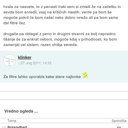
hvala za nasvete, to z penasti traki sem si zmislil že na začetku in
sevda bom anredil, vsaj na kritičnih mestih. vente pa bom še
mogoče pokril če bom našel neko dobro mrežo ali pa bom samo
dal filtre čez.
drugače pa oblagal z peno in drugimi stvarmi za bolj napredno
tišanje še za enkrat nebom, mogoče kdaj v prihodnosti, ko bom
zamenjal cel sistem, razen ohišja seveda.
klinker
::
27. avg 2011, 14:15
Za filtre lahko uporabis kake stare najlonke
Vredno ogleda ...
Tema
Sporočila
⊘
Polandball
66