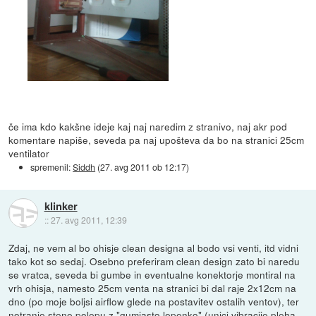
če ima kdo kakšne ideje kaj naj naredim z stranivo, naj akr pod
komentare napiše, seveda pa naj upošteva da bo na stranici 25cm
ventilator
spremenil:
Siddh
(
27. avg 2011 ob 12:17
)
klinker
::
27. avg 2011, 12:39
Zdaj, ne vem al bo ohisje clean designa al bodo vsi venti, itd vidni
tako kot so sedaj. Osebno preferiram clean design zato bi naredu
se vratca, seveda bi gumbe in eventualne konektorje montiral na
vrh ohisja, namesto 25cm venta na stranici bi dal raje 2x12cm na
dno (po moje boljsi airflow glede na postavitev ostalih ventov), ter
notranje stene polepu z "gumjasto lepenko" (unici vibracije pleha