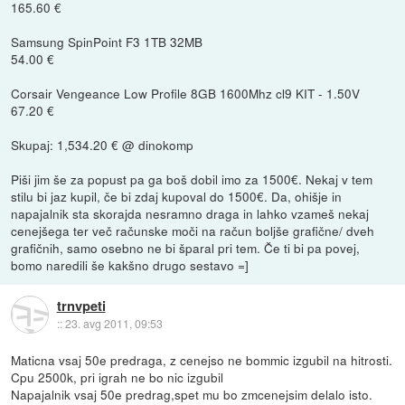
165.60 €
Samsung SpinPoint F3 1TB 32MB
54.00 €
Corsair Vengeance Low Profile 8GB 1600Mhz cl9 KIT - 1.50V
67.20 €
Skupaj: 1,534.20 € @ dinokomp
Piši jim še za popust pa ga boš dobil imo za 1500€. Nekaj v tem
stilu bi jaz kupil, če bi zdaj kupoval do 1500€. Da, ohišje in
napajalnik sta skorajda nesramno draga in lahko vzameš nekaj
cenejšega ter več računske moči na račun boljše grafične/ dveh
grafičnih, samo osebno ne bi šparal pri tem. Če ti bi pa povej,
bomo naredili še kakšno drugo sestavo =]
trnvpeti
::
23. avg 2011, 09:53
Maticna vsaj 50e predraga, z cenejso ne bommic izgubil na hitrosti.
Cpu 2500k, pri igrah ne bo nic izgubil
Napajalnik vsaj 50e predrag,spet mu bo zmcenejsim delalo isto.