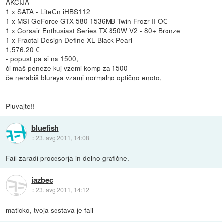
AKCIJA
1 x SATA - LiteOn iHBS112
1 x MSI GeForce GTX 580 1536MB Twin Frozr II OC
1 x Corsair Enthusiast Series TX 850W V2 - 80+ Bronze
1 x Fractal Design Define XL Black Pearl
1,576.20 €
- popust pa si na 1500,
či maš peneze kuj vzemi komp za 1500
če nerabiš blureya vzami normalno optično enoto,
Pluvajte!!
bluefish
::
23. avg 2011, 14:08
Fail zaradi procesorja in delno grafične.
jazbec
::
23. avg 2011, 14:12
maticko, tvoja sestava je fail