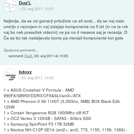
Dua'L
::
23. avg 2011, 13:21
Najbolje, da se vsi gamerji pritožimo na ati amd,.. da se naj malo
umirijo z razvojem in naj izdajajo komponente na 5 let (in na ta rok
naj bo nek presežek videzni) ne pa na 4 mesece saj je recesija :D
Če se bo tak nadaljevalo bomo pa menjali komponente kot gate
Zgodovina sprememb…
spremenil:
Dua'L
(
23. avg 2011 ob 13:23
)
bdoxx
::
23. avg 2011, 14:05
1 x ASUS Crosshair V Formula - AMD
990FX/SB950/DDR3/CFX&SLI/am3+/ATX
1 x AMD Phenom II X6 1100T (3,30Ghz, 9MB) BOX Black Edit.
125W
1 x Corsair Vengeance 8GB 1600Mhz cl8 KIT
1 x OCZ Vertex 3 120GB - SATA3 - 6Gb/s SSD
1 x Samsung SpinPoint F3 1TB 32MB
1 x Noctua NH-C12P SE14 (am2+, am3, 775, 1155, 1156, 1366) -