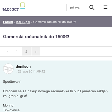
☰
Forum
»
Kaj kupiti
»
Gamerski računalnik do 1500€!
Gamerski računalnik do 1500€!
«
1
2
»
denilson
::
23. avg 2011, 09:42
Spoštovani
Odločam se za nakup novega računalnika ki bi bil primarno rabljen
za igranje igric!
Monitor
Tipkovnica