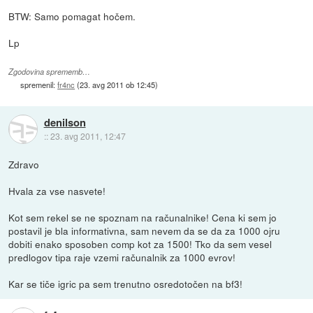
BTW: Samo pomagat hočem.
Lp
Zgodovina sprememb…
spremenil:
fr4nc
(
23. avg 2011 ob 12:45
)
denilson
::
23. avg 2011, 12:47
Zdravo
Hvala za vse nasvete!
Kot sem rekel se ne spoznam na računalnike! Cena ki sem jo
postavil je bla informativna, sam nevem da se da za 1000 ojru
dobiti enako sposoben comp kot za 1500! Tko da sem vesel
predlogov tipa raje vzemi računalnik za 1000 evrov!
Kar se tiče igric pa sem trenutno osredotočen na bf3!