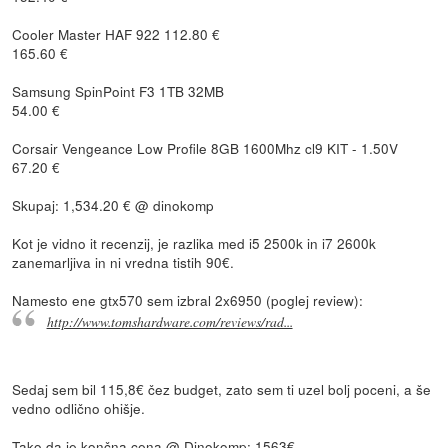
Cooler Master HAF 922 112.80 €
165.60 €
Samsung SpinPoint F3 1TB 32MB
54.00 €
Corsair Vengeance Low Profile 8GB 1600Mhz cl9 KIT - 1.50V
67.20 €
Skupaj: 1,534.20 € @ dinokomp
Kot je vidno it recenzij, je razlika med i5 2500k in i7 2600k
zanemarljiva in ni vredna tistih 90€.
Namesto ene gtx570 sem izbral 2x6950 (poglej review):
http://www.tomshardware.com/reviews/rad...
Sedaj sem bil 115,8€ čez budget, zato sem ti uzel bolj poceni, a še
vedno odlično ohišje.
Tako da je končna cena @ Dinokomp: 1563€