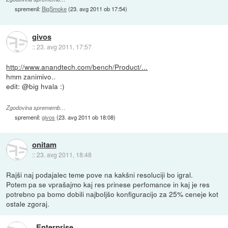
spremenil:
BigSmoke
(
23. avg 2011 ob 17:54
)
givos
::
23. avg 2011, 17:57
http://www.anandtech.com/bench/Product/...
hmm zanimivo..
edit: @big hvala :)
Zgodovina sprememb…
spremenil:
givos
(
23. avg 2011 ob 18:08
)
onitam
::
23. avg 2011, 18:48
Rajši naj podajalec teme pove na kakšni resoluciji bo igral.
Potem pa se vprašajmo kaj res prinese perfomance in kaj je res
potrebno pa bomo dobili najboljšo konfiguracijo za 25% ceneje kot
ostale zgoraj.
_Enterprise_