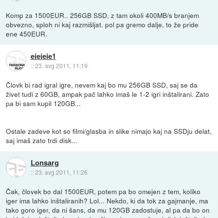
Komp za 1500EUR.. 256GB SSD, z tam okoli 400MB/s branjem
obvezno, sploh ni kaj razmišljat. pol pa gremo dalje, to že pride
ene 450EUR.
eieieie1
::
23. avg 2011, 11:19
Človk bi rad igral igre, nevem kaj bo mu 256GB SSD, saj se da
živet tudi z 60GB, ampak pač lahko imaš le 1-2 igri inštalirani. Zato
pa bi sam kupil 120GB...
Ostale zadeve kot so filmi/glasba in slike nimajo kaj na SSDju delat,
saj imaš zato trdi disk...
Lonsarg
::
23. avg 2011, 11:26
Čak, človek bo dal 1500EUR, potem pa bo omejen z tem, koliko
iger ima lahko inštaliranih? Lol... Nekdo, ki da tok za gajmanje, ma
tako goro iger, da ni šans, da mu 120GB zadostuje, al pa da bo on