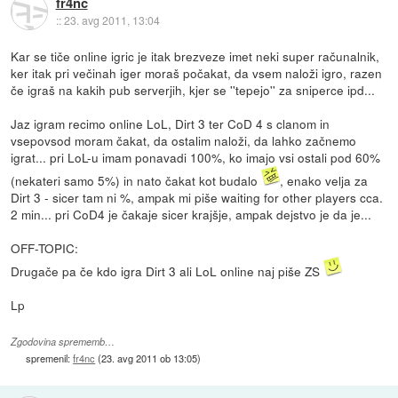
fr4nc
::
23. avg 2011, 13:04
Kar se tiče online igric je itak brezveze imet neki super računalnik,
ker itak pri večinah iger moraš počakat, da vsem naloži igro, razen
če igraš na kakih pub serverjih, kjer se ''tepejo'' za sniperce ipd...
Jaz igram recimo online LoL, Dirt 3 ter CoD 4 s clanom in
vsepovsod moram čakat, da ostalim naloži, da lahko začnemo
igrat... pri LoL-u imam ponavadi 100%, ko imajo vsi ostali pod 60%
(nekateri samo 5%) in nato čakat kot budalo
, enako velja za
Dirt 3 - sicer tam ni %, ampak mi piše waiting for other players cca.
2 min... pri CoD4 je čakaje sicer krajšje, ampak dejstvo je da je...
OFF-TOPIC:
Drugače pa če kdo igra Dirt 3 ali LoL online naj piše ZS
Lp
Zgodovina sprememb…
spremenil:
fr4nc
(
23. avg 2011 ob 13:05
)