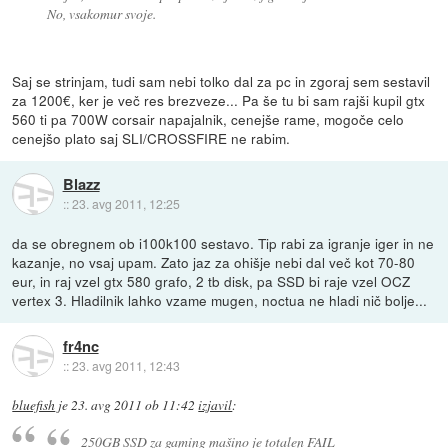
No, vsakomur svoje.
Saj se strinjam, tudi sam nebi tolko dal za pc in zgoraj sem sestavil
za 1200€, ker je več res brezveze... Pa še tu bi sam rajši kupil gtx
560 ti pa 700W corsair napajalnik, cenejše rame, mogoče celo
cenejšo plato saj SLI/CROSSFIRE ne rabim.
Blazz
::
23. avg 2011, 12:25
da se obregnem ob i100k100 sestavo. Tip rabi za igranje iger in ne
kazanje, no vsaj upam. Zato jaz za ohišje nebi dal več kot 70-80
eur, in raj vzel gtx 580 grafo, 2 tb disk, pa SSD bi raje vzel OCZ
vertex 3. Hladilnik lahko vzame mugen, noctua ne hladi nič bolje...
fr4nc
::
23. avg 2011, 12:43
bluefish
je
23. avg 2011 ob 11:42
izjavil
:
250GB SSD za gaming mašino je totalen FAIL