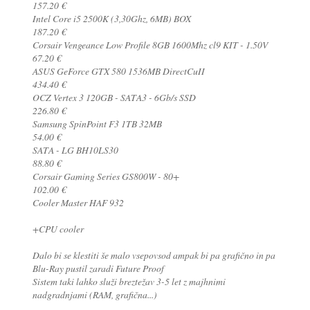
157.20 €
Intel Core i5 2500K (3,30Ghz, 6MB) BOX
187.20 €
Corsair Vengeance Low Profile 8GB 1600Mhz cl9 KIT - 1.50V
67.20 €
ASUS GeForce GTX 580 1536MB DirectCuII
434.40 €
OCZ Vertex 3 120GB - SATA3 - 6Gb/s SSD
226.80 €
Samsung SpinPoint F3 1TB 32MB
54.00 €
SATA - LG BH10LS30
88.80 €
Corsair Gaming Series GS800W - 80+
102.00 €
Cooler Master HAF 932
+CPU cooler
Dalo bi se klestiti še malo vsepovsod ampak bi pa grafično in pa
Blu-Ray pustil zaradi Future Proof
Sistem taki lahko služi breztežav 3-5 let z majhnimi
nadgradnjami (RAM, grafična...)