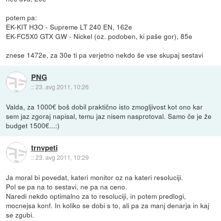
potem pa:
EK-KIT H3O - Supreme LT 240 EN, 162e
EK-FC5X0 GTX GW - Nickel (oz. podoben, ki paše gor), 85e
znese 1472e, za 30e ti pa verjetno nekdo še vse skupaj sestavi
PNG
::
23. avg 2011, 10:26
Valda, za 1000€ boš dobil praktično isto zmogljivost kot ono kar
sem jaz zgoraj napisal, temu jaz nisem nasprotoval. Samo če je že
budget 1500€...:)
trnvpeti
::
23. avg 2011, 10:29
Ja moral bi povedat, kateri monitor oz na kateri resoluciji.
Pol se pa na to sestavi, ne pa na ceno.
Naredi nekdo optimalno za to resoluciji, in potem predlogi,
mocnejsa konf. In koliko se dobi s to, ali pa za manj denarja in kaj
se zgubi.