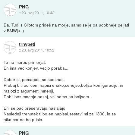
PNG
::
23. avg 2011, 10:42
Da. Tudi s Cliotom prideš na morje, samo se je pa udobneje peljati
v BMWju :)
trnvpeti
::
23. avg 2011, 10:52
To ne mores primerjat.
En ima vec konjev, vecjo poraba,...
Dober si, pomagas, se spoznas.
Probaj biti odlicen, napisi enako,cenejso,boljso konfiguracijo, in
razlozi z argumenti,mnenji.
Dobil bos mnenja nazaj, vsi bomo na boljsem.
Eni se pac preseravajo,naslajajo.
Naslednji trenutek ti bo en napisal,sestavi mi za 1800, in se
nikamor ne bo prislo.
PNG