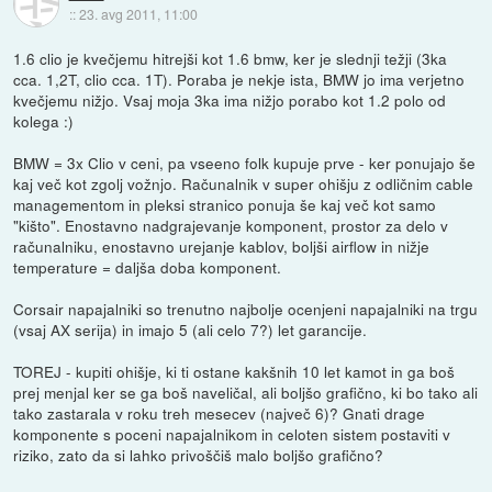
::
23. avg 2011, 11:00
1.6 clio je kvečjemu hitrejši kot 1.6 bmw, ker je slednji težji (3ka
cca. 1,2T, clio cca. 1T). Poraba je nekje ista, BMW jo ima verjetno
kvečjemu nižjo. Vsaj moja 3ka ima nižjo porabo kot 1.2 polo od
kolega :)
BMW = 3x Clio v ceni, pa vseeno folk kupuje prve - ker ponujajo še
kaj več kot zgolj vožnjo. Računalnik v super ohišju z odličnim cable
managementom in pleksi stranico ponuja še kaj več kot samo
"kišto". Enostavno nadgrajevanje komponent, prostor za delo v
računalniku, enostavno urejanje kablov, boljši airflow in nižje
temperature = daljša doba komponent.
Corsair napajalniki so trenutno najbolje ocenjeni napajalniki na trgu
(vsaj AX serija) in imajo 5 (ali celo 7?) let garancije.
TOREJ - kupiti ohišje, ki ti ostane kakšnih 10 let kamot in ga boš
prej menjal ker se ga boš naveličal, ali boljšo grafično, ki bo tako ali
tako zastarala v roku treh mesecev (največ 6)? Gnati drage
komponente s poceni napajalnikom in celoten sistem postaviti v
riziko, zato da si lahko privoščiš malo boljšo grafično?