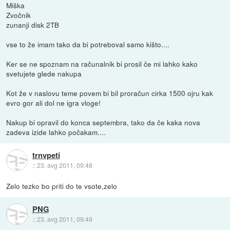
Miška
Zvočnik
zunanji disk 2TB
vse to že imam tako da bi potreboval samo kišto....
Ker se ne spoznam na računalnik bi prosil če mi lahko kako
svetujete glede nakupa
Kot že v naslovu teme povem bi bil proračun cirka 1500 ojru kak
evro gor ali dol ne igra vloge!
Nakup bi opravil do konca septembra, tako da če kaka nova
zadeva izide lahko počakam....
trnvpeti
::
23. avg 2011, 09:48
Zelo tezko bo priti do te vsote,zelo
PNG
::
23. avg 2011, 09:49