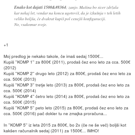
Enako kot dajati 1500&#8364
; zanjo. Mašina bo sicer zdržala
kar nekaj let, vendar na koncu ugotoviš, da je izkušnja v teh letih
veliko boljša, če dvakrat kupiš pol cenejši konfiguraciji.
No, vsakomur svoje.
+1
Moj predlog je nekako takole, če imaš sedaj 1500€...
Kupiš ''KOMP 1'' za 800€ (2011), prodaš čez eno leto za cca. 500€
(2012)
Kupiš ''KOMP 2'' drugo leto (2012) za 800€, prodaš čez eno leto za
cca. 500€ (2013)
Kupiš ''KOMP 3'' tretje leto (2013) za 800€, prodaš čez eno leto za
cca. 500€ (2014)
Kupiš ''KOMP 4'' četro leto (2014) za 800€, prodaš čez eno leto za
cca. 500€ (2015)
Kupiš ''KOMP 5'' peto leto (2015) za 800€, prodaš čez eno leto za
cca. 500€ (2016) pač dokler tu ne zmajka proračuna...
In ''KOMP 5'' iz leta 2015 za 800€, bo 2x (če ne še več) boljši kot
kakšen računalnik sedaj (2011) za 1500€... IMHO!