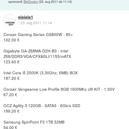
spremenil:
BigSmoke
(
23. avg 2011 ob 11:14
)
eieieie1
::
23. avg 2011, 11:14
Corsair Gaming Series GS800W - 80+
102.00 €
Gigabyte GA-Z68MA-D2H-B3 - Intel
Z68/DDR3/VGA/CFX&SLI/1155/mATX
123.60 €
Intel Core i5 2500K (3,30Ghz, 6MB) BOX
187.20 €
Corsair Vengeance Low Profile 8GB 1600Mhz cl9 KIT - 1.50V
67.20 €
OCZ Agility 3 120GB - SATA3 - 6Gb/s SSD
199.20 €
Samsung SpinPoint F3 1TB 32MB
54.00 €