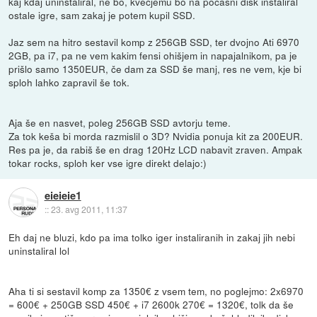
kaj kdaj uninštaliral, ne bo, kvečjemu bo na počasni disk inštaliral
ostale igre, sam zakaj je potem kupil SSD.
Jaz sem na hitro sestavil komp z 256GB SSD, ter dvojno Ati 6970
2GB, pa i7, pa ne vem kakim fensi ohišjem in napajalnikom, pa je
prišlo samo 1350EUR, če dam za SSD še manj, res ne vem, kje bi
sploh lahko zapravil še tok.
Aja še en nasvet, poleg 256GB SSD avtorju teme.
Za tok keša bi morda razmislil o 3D? Nvidia ponuja kit za 200EUR.
Res pa je, da rabiš še en drag 120Hz LCD nabavit zraven. Ampak
tokar rocks, sploh ker vse igre direkt delajo:)
eieieie1
::
23. avg 2011, 11:37
Eh daj ne bluzi, kdo pa ima tolko iger instaliranih in zakaj jih nebi
uninstaliral lol
Aha ti si sestavil komp za 1350€ z vsem tem, no poglejmo: 2x6970
= 600€ + 250GB SSD 450€ + i7 2600k 270€ = 1320€, tolk da še