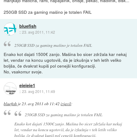
manjkajo matična, rami, napajalnik, ohišje, pekač, hladilnik, disk...
250GB SSD za gaming mašino je totalen FAIL
bluefish
::
23. avg 2011, 11:42
250GB SSD za gaming mašino je totalen FAIL
Enako kot dajati 1500€ zanjo. Mašina bo sicer zdržala kar nekaj
let, vendar na koncu ugotoviš, da je izkušnja v teh letih veliko
boljša, če dvakrat kupiš pol cenejši konfiguraciji.
No, vsakomur svoje.
eieieie1
::
23. avg 2011, 11:49
bluefish
je
23. avg 2011 ob 11:42
izjavil
:
250GB SSD za gaming mašino je totalen FAIL
Enako kot dajati 1500€ zanjo. Mašina bo sicer zdržala kar nekaj
let, vendar na koncu ugotoviš, da je izkušnja v teh letih veliko
boljša, če dvakrat kupiš pol cenejši konfiguraciji.