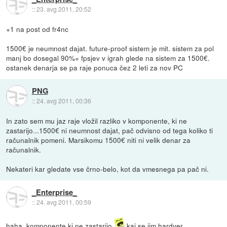
::
23. avg 2011, 20:52
+1 na post od fr4nc
1500€ je neumnost dajat. future-proof sistem je mit. sistem za pol
manj bo dosegal 90%+ fpsjev v igrah glede na sistem za 1500€.
ostanek denarja se pa raje ponuca čez 2 leti za nov PC
PNG
::
24. avg 2011, 00:36
In zato sem mu jaz raje vložil razliko v komponente, ki ne
zastarijo...1500€ ni neumnost dajat, pač odvisno od tega koliko ti
računalnik pomeni. Marsikomu 1500€ niti ni velik denar za
računalnik.
Nekateri kar gledate vse črno-belo, kot da vmesnega pa pač ni.
_Enterprise_
::
24. avg 2011, 00:59
haha, komponente ki ne zastarijo
kaj se jim hardver