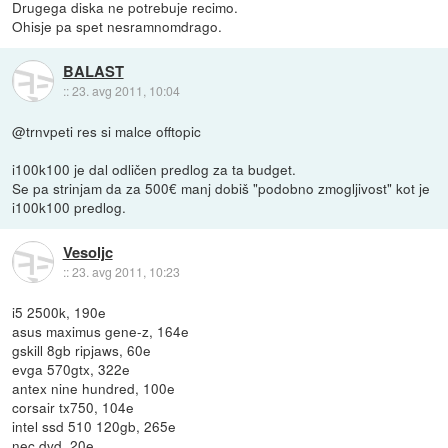
Drugega diska ne potrebuje recimo.
Ohisje pa spet nesramnomdrago.
BALAST
::
23. avg 2011, 10:04
@trnvpeti res si malce offtopic
i100k100 je dal odličen predlog za ta budget.
Se pa strinjam da za 500€ manj dobiš "podobno zmogljivost" kot je
i100k100 predlog.
Vesoljc
::
23. avg 2011, 10:23
i5 2500k, 190e
asus maximus gene-z, 164e
gskill 8gb ripjaws, 60e
evga 570gtx, 322e
antex nine hundred, 100e
corsair tx750, 104e
intel ssd 510 120gb, 265e
nec dvd, 20e