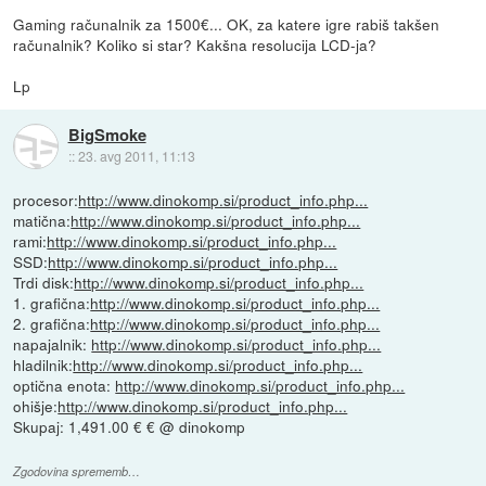
Gaming računalnik za 1500€... OK, za katere igre rabiš takšen
računalnik? Koliko si star? Kakšna resolucija LCD-ja?
Lp
BigSmoke
::
23. avg 2011, 11:13
procesor:
http://www.dinokomp.si/product_info.php...
matična:
http://www.dinokomp.si/product_info.php...
rami:
http://www.dinokomp.si/product_info.php...
SSD:
http://www.dinokomp.si/product_info.php...
Trdi disk:
http://www.dinokomp.si/product_info.php...
1. grafična:
http://www.dinokomp.si/product_info.php...
2. grafična:
http://www.dinokomp.si/product_info.php...
napajalnik:
http://www.dinokomp.si/product_info.php...
hladilnik:
http://www.dinokomp.si/product_info.php...
optična enota:
http://www.dinokomp.si/product_info.php...
ohišje:
http://www.dinokomp.si/product_info.php...
Skupaj: 1,491.00 € € @ dinokomp
Zgodovina sprememb…