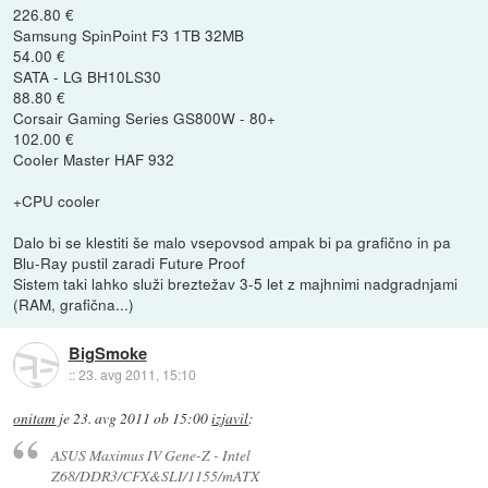
226.80 €
Samsung SpinPoint F3 1TB 32MB
54.00 €
SATA - LG BH10LS30
88.80 €
Corsair Gaming Series GS800W - 80+
102.00 €
Cooler Master HAF 932
+CPU cooler
Dalo bi se klestiti še malo vsepovsod ampak bi pa grafično in pa
Blu-Ray pustil zaradi Future Proof
Sistem taki lahko služi breztežav 3-5 let z majhnimi nadgradnjami
(RAM, grafična...)
BigSmoke
::
23. avg 2011, 15:10
onitam
je
23. avg 2011 ob 15:00
izjavil
:
ASUS Maximus IV Gene-Z - Intel
Z68/DDR3/CFX&SLI/1155/mATX