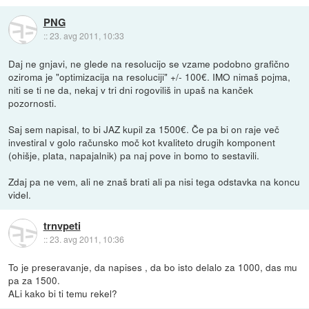
PNG
::
23. avg 2011, 10:33
Daj ne gnjavi, ne glede na resolucijo se vzame podobno grafično
oziroma je "optimizacija na resoluciji" +/- 100€. IMO nimaš pojma,
niti se ti ne da, nekaj v tri dni rogoviliš in upaš na kanček
pozornosti.
Saj sem napisal, to bi JAZ kupil za 1500€. Če pa bi on raje več
investiral v golo računsko moč kot kvaliteto drugih komponent
(ohišje, plata, napajalnik) pa naj pove in bomo to sestavili.
Zdaj pa ne vem, ali ne znaš brati ali pa nisi tega odstavka na koncu
videl.
trnvpeti
::
23. avg 2011, 10:36
To je preseravanje, da napises , da bo isto delalo za 1000, das mu
pa za 1500.
ALi kako bi ti temu rekel?