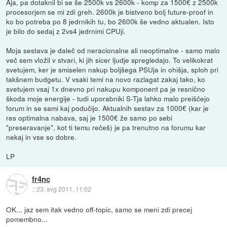
Aja, pa dotaknil bi se še 2500k vs 2600k - komp za 1500€ z 2500k
procesorjem se mi zdi greh. 2600k je bistveno bolj future-proof in
ko bo potreba po 8 jedrnikih tu, bo 2600k še vedno aktualen. Isto
je bilo do sedaj z 2vs4 jedrnimi CPUji.
Moja sestava je daleč od neracionalne ali neoptimalne - samo malo
več sem vložil v stvari, ki jih sicer ljudje spregledajo. To velikokrat
svetujem, ker je smiselen nakup boljšega PSUja in ohišja, sploh pri
takšnem budgetu. V vsaki temi na novo razlagat zakaj tako, ko
svetujem vsaj 1x dnevno pri nakupu komponent pa je resnično
škoda moje energije - tudi uporabniki S-Tja lahko malo preiščejo
forum in se sami kaj podučijo. Aktualnih sestav za 1000€ (kar je
res optimalna nabava, saj je 1500€ že samo po sebi
"preseravanje", kot ti temu rečeš) je pa trenutno na forumu kar
nekaj in vse so dobre.
LP
fr4nc
::
23. avg 2011, 11:02
OK... jaz sem itak vedno off-topic, samo se meni zdi precej
pomembno...