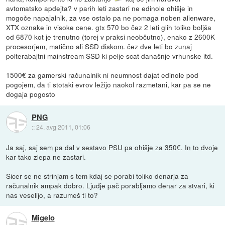
avtomatsko apdejta? v parih leti zastari ne edinole ohišje in
mogoče napajalnik, za vse ostalo pa ne pomaga noben alienware,
XTX oznake in visoke cene. gtx 570 bo čez 2 leti glih toliko boljša
od 6870 kot je trenutno (torej v praksi neobčutno), enako z 2600K
procesorjem, matično ali SSD diskom. čez dve leti bo zunaj
polterabajtni mainstream SSD ki pelje scat današnje vrhunske itd.
1500€ za gamerski računalnik ni neumnost dajat edinole pod
pogojem, da ti stotaki evrov ležijo naokol razmetani, kar pa se ne
dogaja pogosto
PNG
::
24. avg 2011, 01:06
Ja saj, saj sem pa dal v sestavo PSU pa ohišje za 350€. In to dvoje
kar tako zlepa ne zastari.
Sicer se ne strinjam s tem kdaj se porabi toliko denarja za
računalnik ampak dobro. Ljudje pač porabljamo denar za stvari, ki
nas veselijo, a razumeš ti to?
Migelo