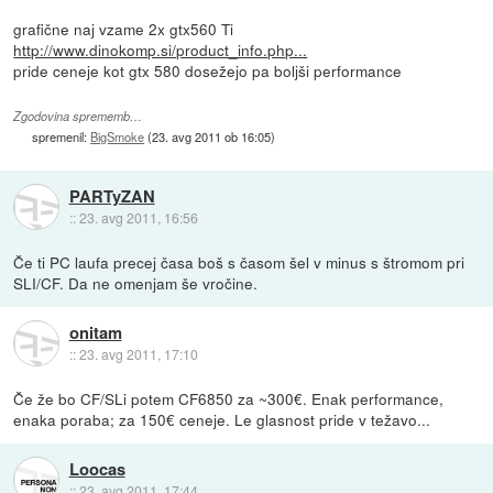
grafične naj vzame 2x gtx560 Ti
http://www.dinokomp.si/product_info.php...
pride ceneje kot gtx 580 dosežejo pa boljši performance
Zgodovina sprememb…
spremenil:
BigSmoke
(
23. avg 2011 ob 16:05
)
PARTyZAN
::
23. avg 2011, 16:56
Če ti PC laufa precej časa boš s časom šel v minus s štromom pri
SLI/CF. Da ne omenjam še vročine.
onitam
::
23. avg 2011, 17:10
Če že bo CF/SLi potem CF6850 za ~300€. Enak performance,
enaka poraba; za 150€ ceneje. Le glasnost pride v težavo...
Loocas
::
23. avg 2011, 17:44