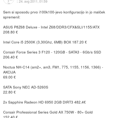
::
24. avg 2011, 01:59
Sem si sposodu prvo i100k100-jevo konfiguracijo in jo malček
spremenil:
ASUS P8Z68 Deluxe - Intel Z68/DDR3/CFX&SLI/1155/ATX
208.80 €
Intel Core i5 2500K (3,30Ghz, 6MB) BOX 187.20 €
Corsair Force Series 3 F120 - 120GB - SATA3 - 6Gb/s SSD
206.40 €
Noctua NH-C14 (am2+, am3, FM1, 775, 1155, 1156, 1366) -
AKCIJA
69.00 €
SATA Sony NEC AD-5260S
22.80 €
2x Sapphire Radeon HD 6950 2GB DIRT3 482,4€
Corsair Professional Series Gold AX 750W - 80+ Gold
152.40 €