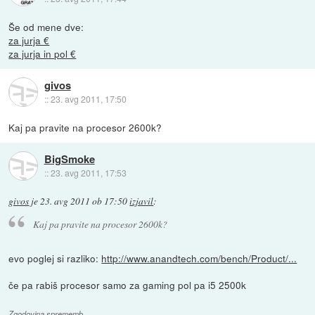
Še od mene dve:
za jurja €
za jurja in pol €
givos
::
23. avg 2011, 17:50
Kaj pa pravite na procesor 2600k?
BigSmoke
::
23. avg 2011, 17:53
givos
je
23. avg 2011 ob 17:50
izjavil
:
Kaj pa pravite na procesor 2600k?
evo poglej si razliko:
http://www.anandtech.com/bench/Product/...
če pa rabiš procesor samo za gaming pol pa i5 2500k
Zgodovina sprememb…