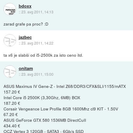
bdoxx
::
23. avg 2011, 14:13
zarad grafe pa proc? :D
jazbec
::
23. avg 2011, 14:22
ta x6 je slabši od i5-2500k za isto ceno itd.
onitam
::
23. avg 2011, 15:00
ASUS Maximus IV Gene-Z - Intel Z68/DDR3/CFX&SLI/1155/mATX
157.20 €
Intel Core i5 2500K (3,30Ghz, 6MB) BOX
187.20 €
Corsair Vengeance Low Profile 8GB 1600Mhz cl9 KIT - 1.50V
67.20 €
ASUS GeForce GTX 580 1536MB DirectCuII
434.40 €
OCZ Vertex 3 120GB - SATA3 - 6Gb/s SSD