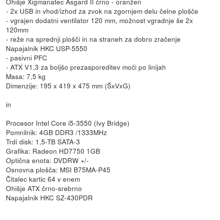
Ohišje Xigmanatec Asgard II črno - oranžen
- 2x USB in vhod/izhod za zvok na zgornjem delu čelne plošče
- vgrajen dodatni ventilator 120 mm, možnost vgradnje še 2x
120mm
- reže na sprednji plošči in na straneh za dobro zračenje
Napajalnik HKC USP-5550
- pasivni PFC
- ATX V1,3 za boljšo prezasporeditev moči po linijah
Masa: 7,5 kg
Dimenzije: 195 x 419 x 475 mm (ŠxVxG)
in
Procesor Intel Core i5-3550 (Ivy Bridge)
Pomnilnik: 4GB DDR3 /1333MHz
Trdi disk: 1,5-TB SATA-3
Grafika: Radeon HD7750 1GB
Optična enota: DVDRW +/-
Osnovna plošča: MSI B75MA-P45
Čitalec kartic 64 v enem
Ohišje ATX črno-srebrno
Napajalnik HKC SZ-430PDR