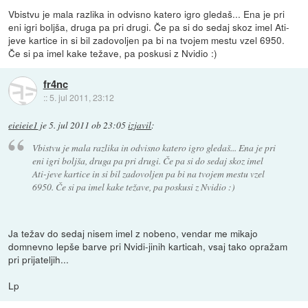
Vbistvu je mala razlika in odvisno katero igro gledaš... Ena je pri
eni igri boljša, druga pa pri drugi. Če pa si do sedaj skoz imel Ati-
jeve kartice in si bil zadovoljen pa bi na tvojem mestu vzel 6950.
Če si pa imel kake težave, pa poskusi z Nvidio :)
fr4nc
::
5. jul 2011, 23:12
eieieie1
je
5. jul 2011 ob 23:05
izjavil
:
Vbistvu je mala razlika in odvisno katero igro gledaš... Ena je pri
eni igri boljša, druga pa pri drugi. Če pa si do sedaj skoz imel
Ati-jeve kartice in si bil zadovoljen pa bi na tvojem mestu vzel
6950. Če si pa imel kake težave, pa poskusi z Nvidio :)
Ja težav do sedaj nisem imel z nobeno, vendar me mikajo
domnevno lepše barve pri Nvidi-jinih karticah, vsaj tako opražam
pri prijateljih...
Lp