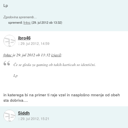
Lp
Zgodovina sprememb…
spremenil:
fr4nc
(
29. jul 2012 ob 13:32
)
ibro46
::
29. jul 2012, 14:59
fr4nc
je
29. jul 2012 ob 13:32
izjavil
:
Če se gleda za gaming ob takih karticah so identični.
Lp
in katerega bi na primer ti raje vzel in nasplošno mnenje od obeh
sta dobriva....
Siddh
::
29. jul 2012, 15:21