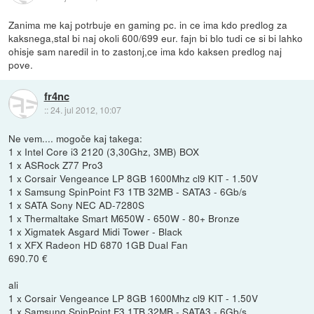
Zanima me kaj potrbuje en gaming pc. in ce ima kdo predlog za
kaksnega,stal bi naj okoli 600/699 eur. fajn bi blo tudi ce si bi lahko
ohisje sam naredil in to zastonj,ce ima kdo kaksen predlog naj
pove.
fr4nc
::
24. jul 2012, 10:07
Ne vem.... mogoče kaj takega:
1 x Intel Core i3 2120 (3,30Ghz, 3MB) BOX
1 x ASRock Z77 Pro3
1 x Corsair Vengeance LP 8GB 1600Mhz cl9 KIT - 1.50V
1 x Samsung SpinPoint F3 1TB 32MB - SATA3 - 6Gb/s
1 x SATA Sony NEC AD-7280S
1 x Thermaltake Smart M650W - 650W - 80+ Bronze
1 x Xigmatek Asgard Midi Tower - Black
1 x XFX Radeon HD 6870 1GB Dual Fan
690.70 €
ali
1 x Corsair Vengeance LP 8GB 1600Mhz cl9 KIT - 1.50V
1 x Samsung SpinPoint F3 1TB 32MB - SATA3 - 6Gb/s