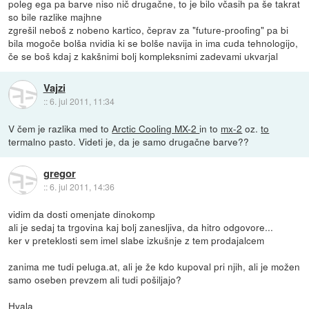
poleg ega pa barve niso nič drugačne, to je bilo včasih pa še takrat
so bile razlike majhne
zgrešil neboš z nobeno kartico, čeprav za "future-proofing" pa bi
bila mogoče bolša nvidia ki se bolše navija in ima cuda tehnologijo,
če se boš kdaj z kakšnimi bolj kompleksnimi zadevami ukvarjal
Vajzi
::
6. jul 2011, 11:34
V čem je razlika med to
Arctic Cooling MX-2
in to
mx-2
oz.
to
termalno pasto. Videti je, da je samo drugačne barve??
gregor
::
6. jul 2011, 14:36
vidim da dosti omenjate dinokomp
ali je sedaj ta trgovina kaj bolj zanesljiva, da hitro odgovore...
ker v preteklosti sem imel slabe izkušnje z tem prodajalcem
zanima me tudi peluga.at, ali je že kdo kupoval pri njih, ali je možen
samo oseben prevzem ali tudi pošiljajo?
Hvala