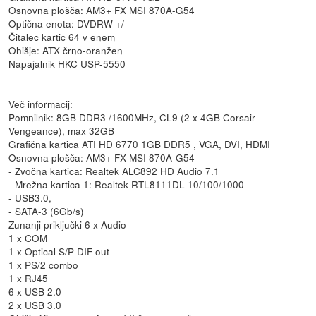
Osnovna plošča: AM3+ FX MSI 870A-G54
Optična enota: DVDRW +/-
Čitalec kartic 64 v enem
Ohišje: ATX črno-oranžen
Napajalnik HKC USP-5550
Več informacij:
Pomnilnik: 8GB DDR3 /1600MHz, CL9 (2 x 4GB Corsair
Vengeance), max 32GB
Grafična kartica ATI HD 6770 1GB DDR5 , VGA, DVI, HDMI
Osnovna plošča: AM3+ FX MSI 870A-G54
- Zvočna kartica: Realtek ALC892 HD Audio 7.1
- Mrežna kartica 1: Realtek RTL8111DL 10/100/1000
- USB3.0,
- SATA-3 (6Gb/s)
Zunanji priključki 6 x Audio
1 x COM
1 x Optical S/P-DIF out
1 x PS/2 combo
1 x RJ45
6 x USB 2.0
2 x USB 3.0