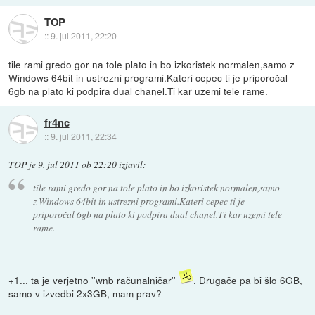
TOP
::
9. jul 2011, 22:20
tile rami gredo gor na tole plato in bo izkoristek normalen,samo z
Windows 64bit in ustrezni programi.Kateri cepec ti je priporočal
6gb na plato ki podpira dual chanel.Ti kar uzemi tele rame.
fr4nc
::
9. jul 2011, 22:34
TOP
je
9. jul 2011 ob 22:20
izjavil
:
tile rami gredo gor na tole plato in bo izkoristek normalen,samo
z Windows 64bit in ustrezni programi.Kateri cepec ti je
priporočal 6gb na plato ki podpira dual chanel.Ti kar uzemi tele
rame.
+1... ta je verjetno ''wnb računalničar''
. Drugače pa bi šlo 6GB,
samo v izvedbi 2x3GB, mam prav?