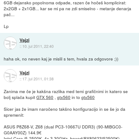
6GB dejansko popolnoma odpade, razen če hočeš komplicirat:
2x2GB + 2x1GB... kar se mi pa ne zdi smiselno - metanje denarja
pač...
Lp
Vajzi
::
10. jul 2011, 22:40
haha ok, no neven kaj je mislil s tem, hvala za odgovore ;))
Vajzi
::
17. jul 2011, 01:38
Zanima me če je kakšna razlika med temi grafičnimi in katero se
bolj splača kupit
GTX 560
,
gtx560
in to
gtx560
Sicer jas že imam naročeno takšno konfiguracijo in se še jo da
spremenit:
ASUS P8Z68-V, Z68 (dual PC3-10667U DDR3) (90-MIBGC0-
G0AAY00Z) 144.9€
Intel Core i5-2500K, 4x 3.30GHz, boxed(BX80623I52500K)