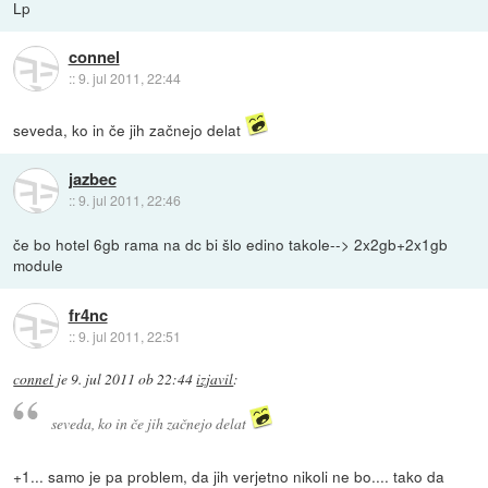
Lp
connel
::
9. jul 2011, 22:44
seveda, ko in če jih začnejo delat
jazbec
::
9. jul 2011, 22:46
če bo hotel 6gb rama na dc bi šlo edino takole--> 2x2gb+2x1gb
module
fr4nc
::
9. jul 2011, 22:51
connel
je
9. jul 2011 ob 22:44
izjavil
:
seveda, ko in če jih začnejo delat
+1... samo je pa problem, da jih verjetno nikoli ne bo.... tako da