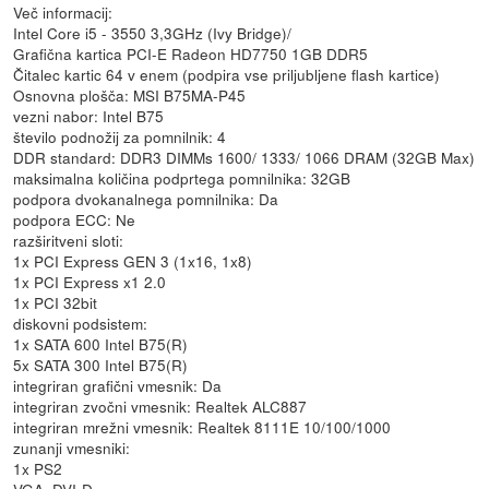
Več informacij:
Intel Core i5 - 3550 3,3GHz (Ivy Bridge)/
Grafična kartica PCI-E Radeon HD7750 1GB DDR5
Čitalec kartic 64 v enem (podpira vse priljubljene flash kartice)
Osnovna plošča: MSI B75MA-P45
vezni nabor: Intel B75
število podnožij za pomnilnik: 4
DDR standard: DDR3 DIMMs 1600/ 1333/ 1066 DRAM (32GB Max)
maksimalna količina podprtega pomnilnika: 32GB
podpora dvokanalnega pomnilnika: Da
podpora ECC: Ne
razširitveni sloti:
1x PCI Express GEN 3 (1x16, 1x8)
1x PCI Express x1 2.0
1x PCI 32bit
diskovni podsistem:
1x SATA 600 Intel B75(R)
5x SATA 300 Intel B75(R)
integriran grafični vmesnik: Da
integriran zvočni vmesnik: Realtek ALC887
integriran mrežni vmesnik: Realtek 8111E 10/100/1000
zunanji vmesniki:
1x PS2
VGA, DVI-D