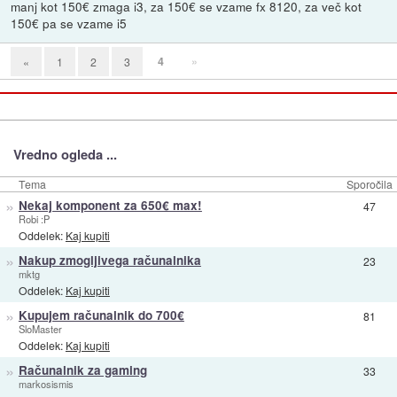
manj kot 150€ zmaga i3, za 150€ se vzame fx 8120, za več kot
150€ pa se vzame i5
4
»
«
1
2
3
Vredno ogleda ...
Tema
Sporočila
»
Nekaj komponent za 650€ max!
47
Robi :P
Oddelek:
Kaj kupiti
»
Nakup zmogljivega računalnika
23
mktg
Oddelek:
Kaj kupiti
»
Kupujem računalnik do 700€
81
SloMaster
Oddelek:
Kaj kupiti
»
Računalnik za gaming
33
markosismis