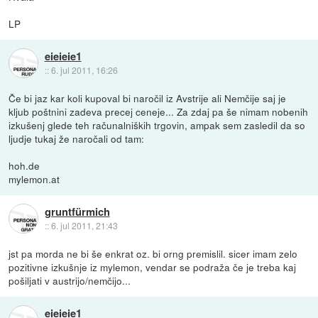
LP
eieieie1
::
6. jul 2011, 16:26
Če bi jaz kar koli kupoval bi naročil iz Avstrije ali Nemčije saj je
kljub poštnini zadeva precej ceneje... Za zdaj pa še nimam nobenih
izkušenj glede teh računalniških trgovin, ampak sem zasledil da so
ljudje tukaj že naročali od tam:
hoh.de
mylemon.at
gruntfürmich
::
6. jul 2011, 21:43
jst pa morda ne bi še enkrat oz. bi orng premislil. sicer imam zelo
pozitivne izkušnje iz mylemon, vendar se podraža če je treba kaj
pošiljati v austrijo/nemčijo...
eieieie1