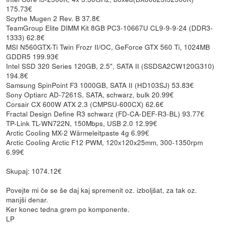
175.73€
Scythe Mugen 2 Rev. B 37.8€
TeamGroup Elite DIMM Kit 8GB PC3-10667U CL9-9-9-24 (DDR3-
1333) 62.8€
MSI N560GTX-Ti Twin Frozr II/OC, GeForce GTX 560 Ti, 1024MB
GDDR5 199.93€
Intel SSD 320 Series 120GB, 2.5", SATA II (SSDSA2CW120G310)
194.8€
Samsung SpinPoint F3 1000GB, SATA II (HD103SJ) 53.83€
Sony Optiarc AD-7261S, SATA, schwarz, bulk 20.99€
Corsair CX 600W ATX 2.3 (CMPSU-600CX) 62.6€
Fractal Design Define R3 schwarz (FD-CA-DEF-R3-BL) 93.77€
TP-Link TL-WN722N, 150Mbps, USB 2.0 12.99€
Arctic Cooling MX-2 Wärmeleitpaste 4g 6.99€
Arctic Cooling Arctic F12 PWM, 120x120x25mm, 300-1350rpm
6.99€
Skupaj: 1074.12€
Povejte mi če se še daj kaj spremenit oz. izboljšat, za tak oz.
manjši denar.
Ker konec tedna grem po komponente.
LP