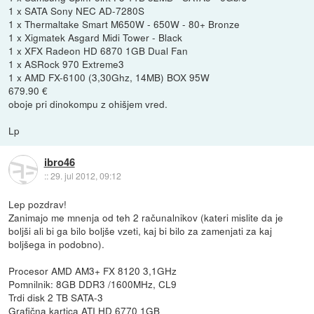
1 x SATA Sony NEC AD-7280S
1 x Thermaltake Smart M650W - 650W - 80+ Bronze
1 x Xigmatek Asgard Midi Tower - Black
1 x XFX Radeon HD 6870 1GB Dual Fan
1 x ASRock 970 Extreme3
1 x AMD FX-6100 (3,30Ghz, 14MB) BOX 95W
679.90 €
oboje pri dinokompu z ohišjem vred.
Lp
ibro46
::
29. jul 2012, 09:12
Lep pozdrav!
Zanimajo me mnenja od teh 2 računalnikov (kateri mislite da je
boljši ali bi ga bilo boljše vzeti, kaj bi bilo za zamenjati za kaj
boljšega in podobno).
Procesor AMD AM3+ FX 8120 3,1GHz
Pomnilnik: 8GB DDR3 /1600MHz, CL9
Trdi disk 2 TB SATA-3
Grafična kartica ATI HD 6770 1GB