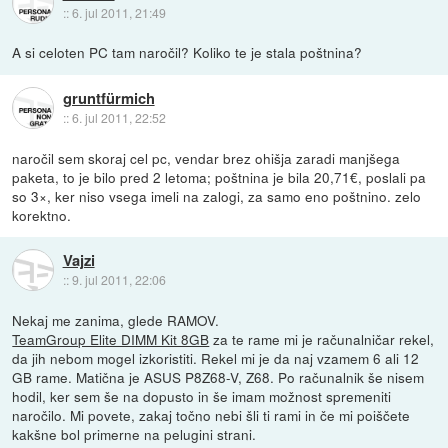
::
6. jul 2011, 21:49
A si celoten PC tam naročil? Koliko te je stala poštnina?
gruntfürmich
::
6. jul 2011, 22:52
naročil sem skoraj cel pc, vendar brez ohišja zaradi manjšega
paketa, to je bilo pred 2 letoma; poštnina je bila 20,71€, poslali pa
so 3×, ker niso vsega imeli na zalogi, za samo eno poštnino. zelo
korektno.
Vajzi
::
9. jul 2011, 22:06
Nekaj me zanima, glede RAMOV.
TeamGroup Elite DIMM Kit 8GB
za te rame mi je računalničar rekel,
da jih nebom mogel izkoristiti. Rekel mi je da naj vzamem 6 ali 12
GB rame. Matična je ASUS P8Z68-V, Z68. Po računalnik še nisem
hodil, ker sem še na dopusto in še imam možnost spremeniti
naročilo. Mi povete, zakaj točno nebi šli ti rami in če mi poiščete
kakšne bol primerne na pelugini strani.