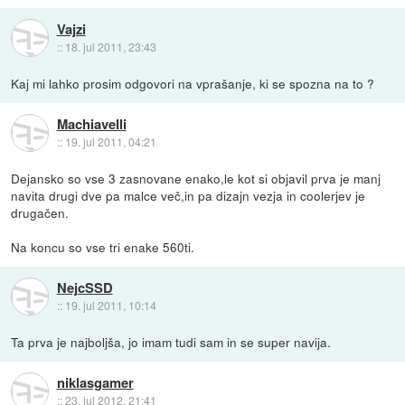
Vajzi
::
18. jul 2011, 23:43
Kaj mi lahko prosim odgovori na vprašanje, ki se spozna na to ?
Machiavelli
::
19. jul 2011, 04:21
Dejansko so vse 3 zasnovane enako,le kot si objavil prva je manj
navita drugi dve pa malce več,in pa dizajn vezja in coolerjev je
drugačen.
Na koncu so vse tri enake 560ti.
NejcSSD
::
19. jul 2011, 10:14
Ta prva je najboljša, jo imam tudi sam in se super navija.
niklasgamer
::
23. jul 2012, 21:41