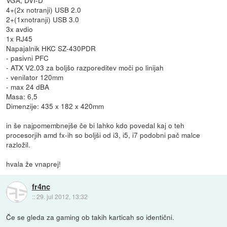
4+(2x notranji) USB 2.0
2+(1xnotranji) USB 3.0
3x avdio
1x RJ45
Napajalnik HKC SZ-430PDR
- pasivni PFC
- ATX V2.03 za boljšo razporeditev moči po linijah
- venilator 120mm
- max 24 dBA
Masa: 6,5
Dimenzije: 435 x 182 x 420mm
in še najpomembnejše če bi lahko kdo povedal kaj o teh
procesorjih amd fx-ih so boljši od i3, i5, i7 podobni pač malce
razložil.
hvala že vnaprej!
fr4nc
::
29. jul 2012, 13:32
Če se gleda za gaming ob takih karticah so identični.