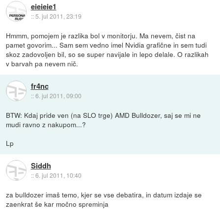
eieieie1
::
5. jul 2011, 23:19
Hmmm, pomojem je razlika bol v monitorju. Ma nevem, čist na
pamet govorim... Sam sem vedno imel Nvidia grafične in sem tudi
skoz zadovoljen bil, so se super navijale in lepo delale. O razlikah
v barvah pa nevem nič.
fr4nc
::
6. jul 2011, 09:00
BTW: Kdaj pride ven (na SLO trge) AMD Bulldozer, saj se mi ne
mudi ravno z nakupom...?
Lp
Siddh
::
6. jul 2011, 10:40
za bulldozer imaš temo, kjer se vse debatira, in datum izdaje se
zaenkrat še kar močno spreminja