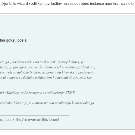
 kjer bi te wizard vodil k prijavi kršitev na vse potrebne inštance naenkrat, da ne b
fna gov.si) poslal
i sem ga z naslova x@x.x na naslov y@y.y prejel danes, je
bljana, za pošiljanje sporočila s komercialno vsebino pridobil moj
ot pa veleva določilo 6. člena Zakona o elektronskem poslovanju
oral vnaprej soglašati s pošiljanjem komercialnih sporočil, kar
, 2000 Maribor, steče postopek zaradi kršenja ZEPT.
publike Slovenije, v vednost pa tudi pošiljatelju komercialnega
s... Look, they're even on this forum!