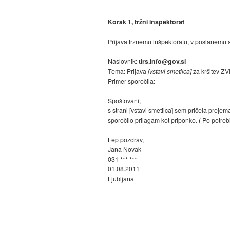
Korak 1, tržni inšpektorat
Prijava tržnemu inšpektoratu, v poslanemu s
Naslovnik:
tirs.info@gov.si
Tema: Prijava
[vstavi smetilca]
za kršitev ZV
Primer sporočila:
Spoštovani,
s strani [vstavi smetilca] sem pričela prejem
sporočilo prilagam kot priponko. ( Po potre
Lep pozdrav,
Jana Novak
031 *** ***
01.08.2011
Ljubljana