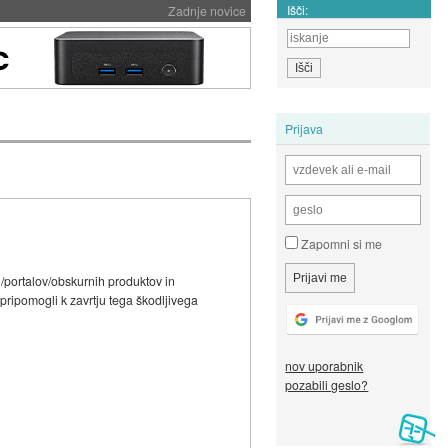
Išči:
Zadnje novice
Prijava
Zapomni si me
n/portalov/obskurnih produktov in
 pripomogli k zavrtju tega škodljivega
nov uporabnik
pozabili geslo?