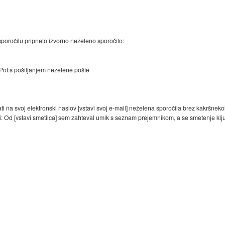
poročilu pripneto izvorno neželeno sporočilo:
Pot s pošiljanjem neželene pošte
ati na svoj elektronski naslov [vstavi svoj e-mail] neželena sporočila brez kakršnekol
bi: Od [vstavi smetilca] sem zahteval umik s seznam prejemnikom, a se smetenje klj