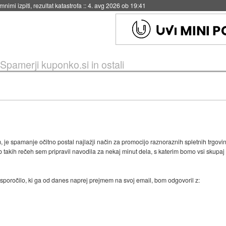
nimi izpiti, rezultat katastrofa
::
4. avg 2026 ob 19:41
Spamerji kuponko.si in ostali
, je spamanje očitno postal najlažji način za promocijo raznoraznih spletnih trgovi
 ob takih rečeh sem pripravil navodila za nekaj minut dela, s katerim bomo vsi skupaj
o sporočilo, ki ga od danes naprej prejmem na svoj email, bom odgovoril z: