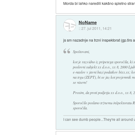
Morda bi lahko naredili kakšno spletno stran,
NoName
::
27. jul 2011, 14:21
js sm nazadnje na trzni inspektorat (gp.tirs a
Spoštovani,
kot je razvidno iz pripetega sporočila, k
poslovni subjekt xx d.o.o., xx 8, 2000 Lju
e-naslov v javni bazi podatkov bixx.sx; k
na trgu (ZEPT), bi se jaz kot prejemnik m
se nisem!
Prosim, da proti podjetju xx d.o.o., xx 8
Sporočilo poslano tržnemu inšpektoratu Re
sporočila.
I can see dumb people...They're all around u