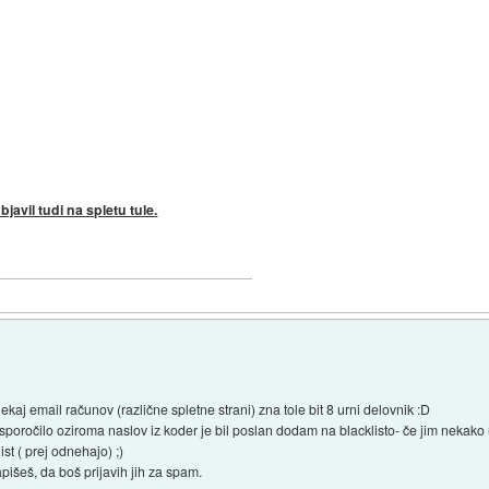
javil tudi na spletu tule.
aj email računov (različne spletne strani) zna tole bit 8 urni delovnik :D
sporočilo oziroma naslov iz koder je bil poslan dodam na blacklisto- če jim nekako 
ist ( prej odnehajo) ;)
pišeš, da boš prijavih jih za spam.