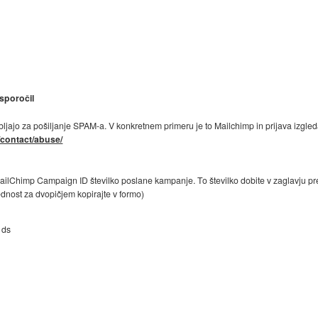
 sporočil
bljajo za pošiljanje SPAM-a. V konkretnem primeru je to Mailchimp in prijava izgled
/contact/abuse/
ilChimp Campaign ID številko poslane kampanje. To številko dobite v zaglavju pr
ednost za dvopičjem kopirajte v formo)
ds