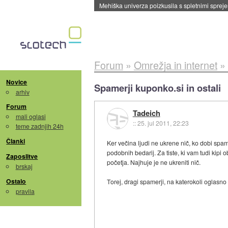
Mehiška univerza poizkusila s spletnimi sprejem
Forum
»
Omrežja in internet
»
Novice
Spamerji kuponko.si in ostali
arhiv
Forum
Tadeich
mali oglasi
::
25. jul 2011, 22:23
teme zadnjih 24h
Članki
Ker večina ljudi ne ukrene nič, ko dobi spam
podobnih bedarij. Za tiste, ki vam tudi kipi
Zaposlitve
početja. Najhuje je ne ukreniti nič.
brskaj
Ostalo
Torej, dragi spamerji, na katerokoli oglasn
pravila