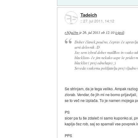
Tadeich
::
27. jul 2011, 14:12
r3Qui3m
je
26. jul 2011 ob 12:10
izjavil
:
Dober članek,poučno, čeprav če upravljaš 
urni delovnik :D
Jaz sem izbral dober mailBox in vsako tak
blacklisto- če jim nekako uspe še pridet m
blacklist ( prej odnehajo) ;)
Seveda vsakemu pošiljatelju prej vljudno n
Se strinjam, da je tega veliko. Ampak razlog
zlorab. Vendar, če jih mi ne bomo prijavljali,
se to več ne izplača. To je namen mojega p
PS
sicer pa tu še zdaleč ni samo kuponko.si, pr
kaplja čez rob, saj so spamali vse povprek in 
PPS