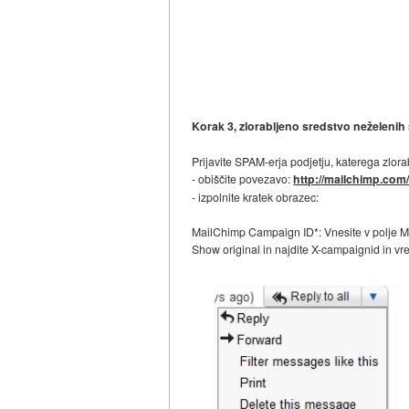
Korak 3, zlorabljeno sredstvo neželenih
Prijavite SPAM-erja podjetju, katerega zlora
- obiščite povezavo:
http://mailchimp.com
- izpolnite kratek obrazec:
MailChimp Campaign ID*: Vnesite v polje Ma
Show original in najdite X-campaignid in vr