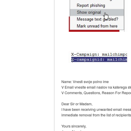
Name: Vnesti svoje polno ime
V Email vnesite email naslov na katerega st
V Comments, Questions, Reason For Report 
Dear Sir or Madam,
I have been receiving unwanted email messa
immediate removal from the list of recipient
Yours sincerely,