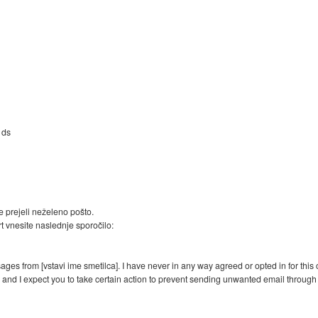
ds
e prejeli neželeno pošto.
vnesite naslednje sporočilo:
ges from [vstavi ime smetilca]. I have never in any way agreed or opted in for th
s and I expect you to take certain action to prevent sending unwanted email through 