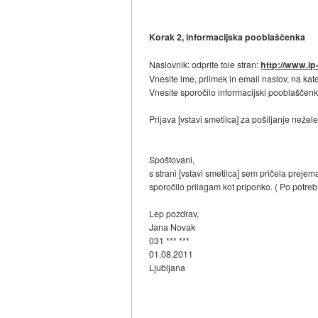
Korak 2, informacijska pooblaščenka
Naslovnik: odprite tole stran:
http://www.ip-
Vnesite ime, priimek in email naslov, na kat
Vnesite sporočilo informacijski pooblaščenk
Prijava [vstavi smetilca] za pošiljanje nežel
Spoštovani,
s strani [vstavi smetilca] sem pričela prejem
sporočilo prilagam kot priponko. ( Po potre
Lep pozdrav,
Jana Novak
031 *** ***
01.08.2011
Ljubljana