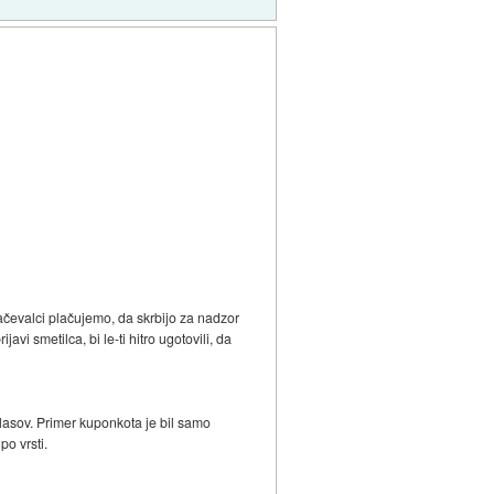
lačevalci plačujemo, da skrbijo za nadzor
vi smetilca, bi le-ti hitro ugotovili, da
oglasov. Primer kuponkota je bil samo
po vrsti.