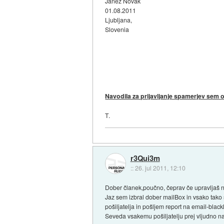
Janez Novak
01.08.2011
Ljubljana,
Slovenia
Navodila za prijavljanje spamerjev sem ob
T.
r3Qui3m
::
26. jul 2011, 12:10
Dober članek,poučno, čeprav če upravljaš nek
Jaz sem izbral dober mailBox in vsako tako 
pošiljatelja in pošljem report na email-blackl
Seveda vsakemu pošiljatelju prej vljudno na