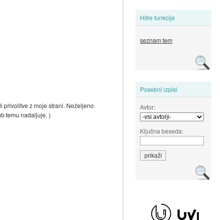
Hitre funkcije
seznam tem
Posebni izpisi
i privolitve z moje strani. Neželjeno
Avtor:
ub temu nadaljuje. )
Ključna beseda: