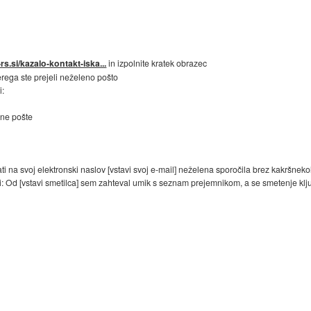
rs.si/kazalo-kontakt-iska...
in izpolnite kratek obrazec
erega ste prejeli neželeno pošto
i:
ene pošte
ati na svoj elektronski naslov [vstavi svoj e-mail] neželena sporočila brez kakršnekol
bi: Od [vstavi smetilca] sem zahteval umik s seznam prejemnikom, a se smetenje klj