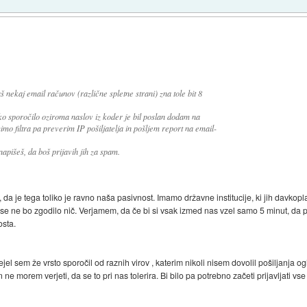
nekaj email računov (različne spletne strani) zna tole bit 8
o sporočilo oziroma naslov iz koder je bil poslan dodam na
imo filtra pa preverim IP pošiljatelja in pošljem report na email-
apišeš, da boš prijavih jih za spam.
, da je tega toliko je ravno naša pasivnost. Imamo državne institucije, ki jih davkop
 se ne bo zgodilo nič. Verjamem, da če bi si vsak izmed nas vzel samo 5 minut, da prija
osta.
ejel sem že vrsto sporočil od raznih virov , katerim nikoli nisem dovolil pošiljanja 
ne morem verjeti, da se to pri nas tolerira. Bi bilo pa potrebno začeti prijavljati vse 