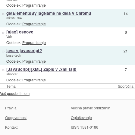
Oddelek:
Programiranje
»
getElementsByTagName ne dela v Chromu
14
mk818764
Oddelek:
Programiranje
»
[ajax] osnove
6
Volk|
Oddelek:
Programiranje
»
java v javascript?
21
boss-tech
Oddelek:
Programiranje
»
[JavaScript][XML] Zapis v .xml fajl!
7
shorvat
Oddelek:
Programiranje
Tema
Sporočila
Več podobnih tem
Pravila
Večina pravic pridržanih
Odgovornost
Oglaševanje
Kontakt
ISSN 1581-0186