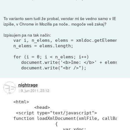
To varianto sem tudi že probal, vendar mi še vedno samo v IE
izpiše, v Chrome in Mozilla pa noče.. mogoče veš zakaj?
Izpisujem pa na tak način:
var i, n_elems, elems = xmldoc.getElementsByT
n_elems = elems.length;

for (i = 0; i < n_elems; i++)

   document.write('<b>Ime: </b>' + elems[i].f
   document.write("<br />");
nightrage
::
9. jun 2011, 23:12
<html>

	<head>

 <script type="text/javascript">

function loadXmlDocument(xmlFile, callBack)

		{

		   var xdoc;
