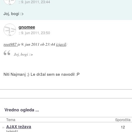
::
9. jun 2011, 23:44
Joj, bogi :>
gnomee
::
9. jun 2011, 23:50
root987
je
9. jun 2011 ob 23:44
izjavil
:
Joj, bogi :>
Niti Najmanj ;) Le držal sem se navodil :P
Vredno ogleda ...
Tema
Sporočila
»
AJAX težava
12
tadejp81