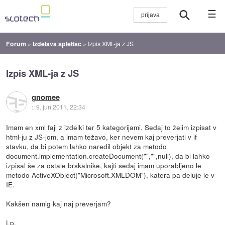
☰
Forum
»
Izdelava spletišč
»
Izpis XML-ja z JS
Izpis XML-ja z JS
gnomee
::
9. jun 2011, 22:34
Imam en xml fajl z izdelki ter 5 kategorijami. Sedaj to želim izpisat v
html-ju z JS-jom, a imam težavo, ker nevem kaj preverjati v if
stavku, da bi potem lahko naredil objekt za metodo
document.implementation.createDocument("","",null), da bi lahko
izpisal še za ostale brskalnike, kajti sedaj imam uporabljeno le
metodo ActiveXObject("Microsoft.XMLDOM"), katera pa deluje le v
IE.
Kakšen namig kaj naj preverjam?
Lp,