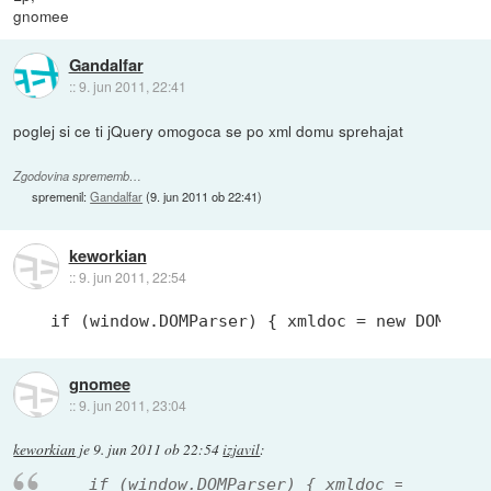
gnomee
Gandalfar
::
9. jun 2011, 22:41
poglej si ce ti jQuery omogoca se po xml domu sprehajat
Zgodovina sprememb…
spremenil:
Gandalfar
(
9. jun 2011 ob 22:41
)
keworkian
::
9. jun 2011, 22:54
if (window.DOMParser) { xmldoc = new DOMPars
gnomee
::
9. jun 2011, 23:04
keworkian
je
9. jun 2011 ob 22:54
izjavil
:
if (window.DOMParser) { xmldoc = new DOM