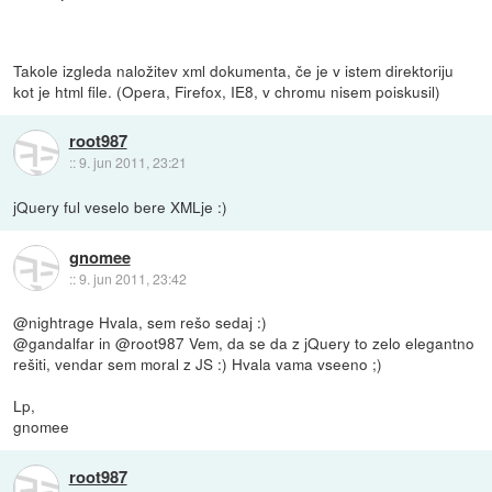
Takole izgleda naložitev xml dokumenta, če je v istem direktoriju
kot je html file. (Opera, Firefox, IE8, v chromu nisem poiskusil)
root987
::
9. jun 2011, 23:21
jQuery ful veselo bere XMLje :)
gnomee
::
9. jun 2011, 23:42
@nightrage Hvala, sem rešo sedaj :)
@gandalfar in @root987 Vem, da se da z jQuery to zelo elegantno
rešiti, vendar sem moral z JS :) Hvala vama vseeno ;)
Lp,
gnomee
root987