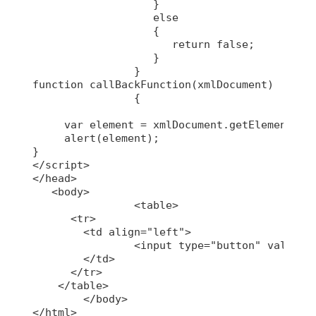
		   }

		   else

		   {

		      return false;

		   }

		}

function callBackFunction(xmlDocument)

		{

     var element = xmlDocument.getElementsByTa
     alert(element);

}

</script>

</head>

   <body>		

		<table>         

      <tr>

        <td align="left"> 

        	<input type="button" value="Naloži XML dokument" onclick="loadXmlDocument('dokument.xml', callBackFunction)">                

        </td>        

      </tr>            

    </table>       

	</body>

</html>