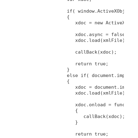
		   if( window.ActiveXObject && /Win/.test(navigator.userAgent) )

		   {

		      xdoc = new ActiveXObject("Microsoft.XMLDOM");

		      xdoc.async = false;

		      xdoc.load(xmlFile);

		      callBack(xdoc);

		      return true;

		   }

		   else if( document.implementation && document.implementation.createDocument )

		   {

		      xdoc = document.implementation.createDocument("", "", null);

		      xdoc.load(xmlFile);

		      xdoc.onload = function()

		      {

		         callBack(xdoc);

		      }

		      return true;
