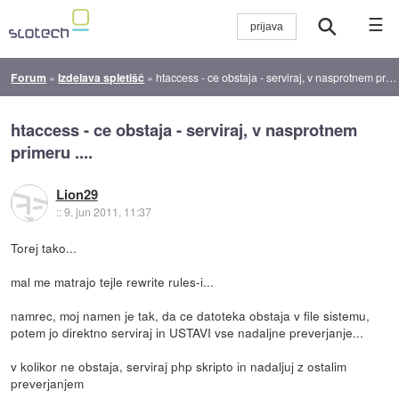
☰
Forum
»
Izdelava spletišč
»
htaccess - ce obstaja - serviraj, v nasprotnem primeru ....
htaccess - ce obstaja - serviraj, v nasprotnem
primeru ....
Lion29
::
9. jun 2011, 11:37
Torej tako...
mal me matrajo tejle rewrite rules-i...
namrec, moj namen je tak, da ce datoteka obstaja v file sistemu,
potem jo direktno serviraj in USTAVI vse nadaljne preverjanje...
v kolikor ne obstaja, serviraj php skripto in nadaljuj z ostalim
preverjanjem