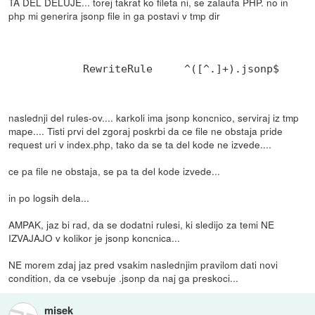
TA DEL DELUJE... torej takrat ko fileta ni, se zalaufa PHP. no in
php mi generira jsonp file in ga postavi v tmp dir
naslednji del rules-ov.... karkoli ima jsonp koncnico, serviraj iz tmp
mape.... Tisti prvi del zgoraj poskrbi da ce file ne obstaja pride
request uri v index.php, tako da se ta del kode ne izvede....
ce pa file ne obstaja, se pa ta del kode izvede...
in po logsih dela...
AMPAK, jaz bi rad, da se dodatni rulesi, ki sledijo za temi NE
IZVAJAJO v kolikor je jsonp koncnica...
NE morem zdaj jaz pred vsakim naslednjim pravilom dati novi
condition, da ce vsebuje .jsonp da naj ga preskoci...
misek