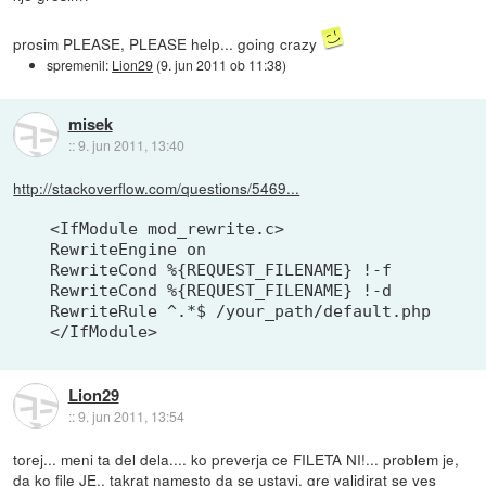
prosim PLEASE, PLEASE help... going crazy
spremenil:
Lion29
(
9. jun 2011 ob 11:38
)
misek
::
9. jun 2011, 13:40
http://stackoverflow.com/questions/5469...
<IfModule mod_rewrite.c>

RewriteEngine on

RewriteCond %{REQUEST_FILENAME} !-f

RewriteCond %{REQUEST_FILENAME} !-d

RewriteRule ^.*$ /your_path/default.php [L]

</IfModule>
Lion29
::
9. jun 2011, 13:54
torej... meni ta del dela.... ko preverja ce FILETA NI!... problem je,
da ko file JE.. takrat namesto da se ustavi, gre validirat se ves