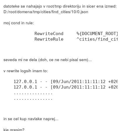
datoteke se nahajajo v root/tmp direktoriju in sicer ena izmed:
D:/root/domena/tmp/cities/find_cities/10/0.json
moj cond in rule:
	RewriteCond	%{DOCUMENT_ROOT}tmp%{REQUEST_URI} -f

seveda mi ne dela (doh, ce ne nebi pisal sem)...
v rewrite logsih imam to:
127.0.0.1 - - [09/Jun/2011:11:11:12 +0200] [
127.0.0.1 - - [09/Jun/2011:11:11:12 +0200] [
...............

in se cel kup navlake naprej...
kje gresim?