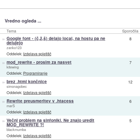
Vredno ogleda ...
Tema
Sporočila
»
Google font - (č,ž,š) delajo local, na hostu pa ne
8
delujejo
zanko123
Oddelek:
Izdelava spletišč
»
mod_rewrite - prosim za nasvet
7
kitewing
Oddelek:
Programiranje
»
brez .html končnice
12
simonagobec
Oddelek:
Izdelava spletišč
»
Rewrite preusmeritev v .htacess
6
marS
Oddelek:
Izdelava spletišč
»
Večni problem na sinfoniki. Ne znajo uredit
5
MOD_REWRITE ?!
blackmumba
Oddelek:
Izdelava spletišč