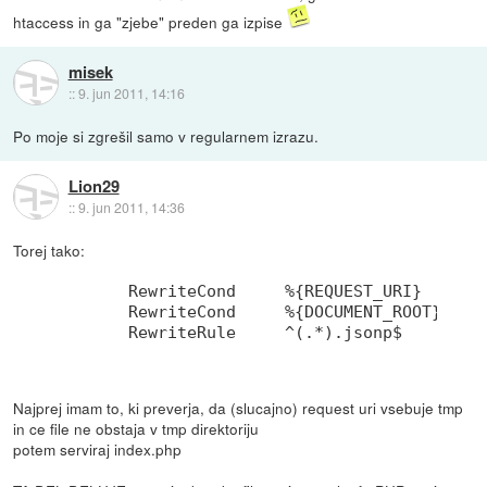
htaccess in ga "zjebe" preden ga izpise
misek
::
9. jun 2011, 14:16
Po moje si zgrešil samo v regularnem izrazu.
Lion29
::
9. jun 2011, 14:36
Torej tako:
	RewriteCond 	%{REQUEST_URI}  !^/tmp/?$

	RewriteCond	%{DOCUMENT_ROOT}tmp%{REQUEST_URI} !-f

Najprej imam to, ki preverja, da (slucajno) request uri vsebuje tmp
in ce file ne obstaja v tmp direktoriju
potem serviraj index.php