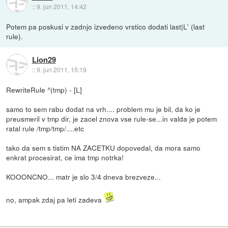
::
9. jun 2011, 14:42
Potem pa poskusi v zadnjo izvedeno vrstico dodati last|L' (last
rule).
Lion29
::
9. jun 2011, 15:19
RewriteRule ^(tmp) - [L]
samo to sem rabu dodat na vrh.... problem mu je bil, da ko je
preusmeril v tmp dir, je zacel znova vse rule-se...in valda je potem
ratal rule /tmp/tmp/....etc
tako da sem s tistim NA ZACETKU dopovedal, da mora samo
enkrat procesirat, ce ima tmp notrka!
KOOONCNO... matr je slo 3/4 dneva brezveze...
no, ampak zdaj pa leti zadeva