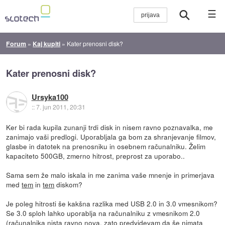
☰
Forum
»
Kaj kupiti
»
Kater prenosni disk?
Kater prenosni disk?
Ursyka100
::
7. jun 2011, 20:31
Ker bi rada kupila zunanji trdi disk in nisem ravno poznavalka, me
zanimajo vaši predlogi. Uporabljala ga bom za shranjevanje filmov,
glasbe in datotek na prenosniku in osebnem računalniku. Želim
kapaciteto 500GB, zmerno hitrost, preprost za uporabo..
Sama sem že malo iskala in me zanima vaše mnenje in primerjava
med
tem
in
tem
diskom?
Je poleg hitrosti še kakšna razlika med USB 2.0 in 3.0 vmesnikom?
Se 3.0 sploh lahko uporablja na računalniku z vmesnikom 2.0
(računalnika nista ravno nova, zato predvidevam da še nimata