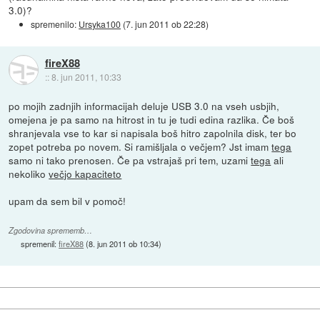
3.0)?
spremenilo:
Ursyka100
(
7. jun 2011 ob 22:28
)
fireX88
::
8. jun 2011, 10:33
po mojih zadnjih informacijah deluje USB 3.0 na vseh usbjih,
omejena je pa samo na hitrost in tu je tudi edina razlika. Če boš
shranjevala vse to kar si napisala boš hitro zapolnila disk, ter bo
zopet potreba po novem. Si ramišljala o večjem? Jst imam
tega
samo ni tako prenosen. Če pa vstrajaš pri tem, uzami
tega
ali
nekoliko
večjo kapaciteto
upam da sem bil v pomoč!
Zgodovina sprememb…
spremenil:
fireX88
(
8. jun 2011 ob 10:34
)