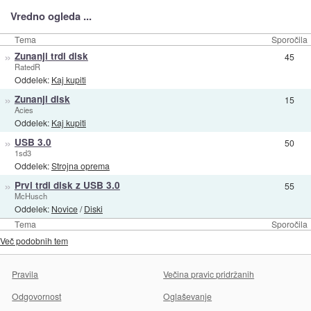
Vredno ogleda ...
Tema
Sporočila
»
Zunanji trdi disk
45
RatedR
Oddelek:
Kaj kupiti
»
Zunanji disk
15
Acies
Oddelek:
Kaj kupiti
»
USB 3.0
50
1sd3
Oddelek:
Strojna oprema
»
Prvi trdi disk z USB 3.0
55
McHusch
Oddelek:
Novice
/
Diski
Tema
Sporočila
Več podobnih tem
Pravila
Večina pravic pridržanih
Odgovornost
Oglaševanje