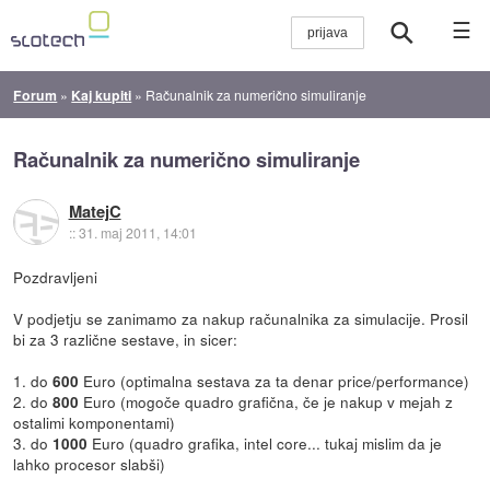
☰
Forum
»
Kaj kupiti
»
Računalnik za numerično simuliranje
Računalnik za numerično simuliranje
MatejC
::
31. maj 2011, 14:01
Pozdravljeni
V podjetju se zanimamo za nakup računalnika za simulacije. Prosil
bi za 3 različne sestave, in sicer:
1. do
Euro (optimalna sestava za ta denar price/performance)
600
2. do
Euro (mogoče quadro grafična, če je nakup v mejah z
800
ostalimi komponentami)
3. do
Euro (quadro grafika, intel core... tukaj mislim da je
1000
lahko procesor slabši)