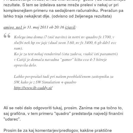
rezultate. S tem se izdelava same mreže prelevi v nekaj ur pri
komplesnejšem primeru na sedajšnem računalniku. Preračun pa
lahko traja nekajkrat dlje. (odvisno od željenega rezultata)
amigo_no1
je
31. maj 2011 ob 20:16
izjavil
:
Kolega ima doma i7 (nič navito) in notri nv quadro fx 1700, v
službi nek hp xw jajc (dual xeon 3.60, nv fx 3400, 6 gb ddr1 ecc
ram).
Ko je za test nekaj renderiral (ista zadeva, vsakič isti parametri)
v Catiji je domača navadna "gamer" kišta cca 4-5 hitreje
opravila delo.
Lahko povprašaš tudi pri našem pooblaščenem zastopniku za
SW, kako je z SW Simulation + quadro
http://www.ib-caddy.si/
Ali se nebi dalo odgovoriti tukaj, prosim. Zanima me pa točno to,
saj grafična, v tem primeru "quadro" predstavlja največji finančni
"udarec".
Prosim še za kaj komentarjev/predlogov, kakšne praktične