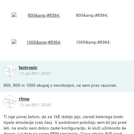
800&amp;#8364;
1000&amp;#8364;
Isotropic
::
2. jun 2011, 22:27
600, 800 in 1000 skupaj z monitorjem, ce sem prav razumel.
rfmw
::
2. jun 2011, 23:30
Ti raje povej šefom, da za 1kE dobijo jajc, zaradi katerega bodo
trpele simulacije (vas čas). V podobnem položaju sem bil jaz pred
leti, na srečo sem dobro zadel konfiguracijo, ki služi učinkovito še
danes. Laufam pa samo FEM simulacije. Cena sitnica 6kE pred