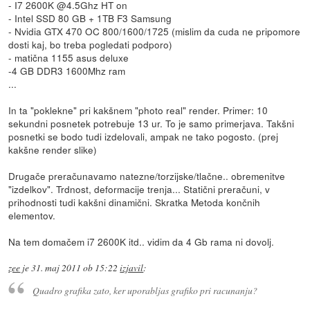
- I7 2600K @4.5Ghz HT on
- Intel SSD 80 GB + 1TB F3 Samsung
- Nvidia GTX 470 OC 800/1600/1725 (mislim da cuda ne pripomore
dosti kaj, bo treba pogledati podporo)
- matična 1155 asus deluxe
-4 GB DDR3 1600Mhz ram
...
In ta "poklekne" pri kakšnem "photo real" render. Primer: 10
sekundni posnetek potrebuje 13 ur. To je samo primerjava. Takšni
posnetki se bodo tudi izdelovali, ampak ne tako pogosto. (prej
kakšne render slike)
Drugače preračunavamo natezne/torzijske/tlačne.. obremenitve
"izdelkov". Trdnost, deformacije trenja... Statični preračuni, v
prihodnosti tudi kakšni dinamični. Skratka Metoda končnih
elementov.
Na tem domačem i7 2600K itd.. vidim da 4 Gb rama ni dovolj.
zee
je
31. maj 2011 ob 15:22
izjavil
:
Quadro grafika zato, ker uporabljas grafiko pri racunanju?