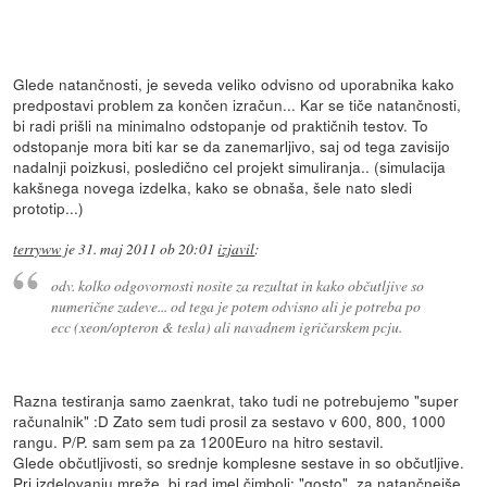
Glede natančnosti, je seveda veliko odvisno od uporabnika kako
predpostavi problem za končen izračun... Kar se tiče natančnosti,
bi radi prišli na minimalno odstopanje od praktičnih testov. To
odstopanje mora biti kar se da zanemarljivo, saj od tega zavisijo
nadalnji poizkusi, posledično cel projekt simuliranja.. (simulacija
kakšnega novega izdelka, kako se obnaša, šele nato sledi
prototip...)
terryww
je
31. maj 2011 ob 20:01
izjavil
:
odv. kolko odgovornosti nosite za rezultat in kako občutljive so
numerične zadeve... od tega je potem odvisno ali je potreba po
ecc (xeon/opteron & tesla) ali navadnem igričarskem pcju.
Razna testiranja samo zaenkrat, tako tudi ne potrebujemo "super
računalnik" :D Zato sem tudi prosil za sestavo v 600, 800, 1000
rangu. P/P. sam sem pa za 1200Euro na hitro sestavil.
Glede občutljivosti, so srednje komplesne sestave in so občutljive.
Pri izdelovanju mreže, bi rad imel čimbolj: "gosto", za natančnejše