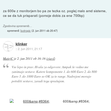
za 600e z monitorjem bo pa ze tezka oz. poglej malo amd sisteme,
ce se da tuk prisparati (pomoje dobis za ene 700bp)
Zgodovina sprememb…
spremenil:
Isotropic
(
2. jun 2011 ob 20:47
)
klinker
::
2. jun 2011, 21:17
MatejC
je
2. jun 2011 ob 16:16
izjavil
:
Vse lepo in prav. Hvala za odgovore. Ampak še vedno me
zanimajo sestave. Katere komponente 1. do 600 Euro 2. do 800
Euro 3. do 1000 Euro so OK za te range. Nadrejeni morajo
potrditi sestavo, zaradi tega sprašujem.
600&amp;#8364;