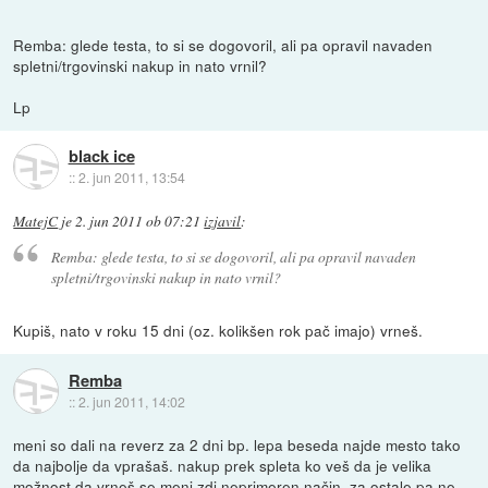
Remba: glede testa, to si se dogovoril, ali pa opravil navaden
spletni/trgovinski nakup in nato vrnil?
Lp
black ice
::
2. jun 2011, 13:54
MatejC
je
2. jun 2011 ob 07:21
izjavil
:
Remba: glede testa, to si se dogovoril, ali pa opravil navaden
spletni/trgovinski nakup in nato vrnil?
Kupiš, nato v roku 15 dni (oz. kolikšen rok pač imajo) vrneš.
Remba
::
2. jun 2011, 14:02
meni so dali na reverz za 2 dni bp. lepa beseda najde mesto tako
da najbolje da vprašaš. nakup prek spleta ko veš da je velika
možnost da vrneš se meni zdi neprimeren način, za ostale pa ne