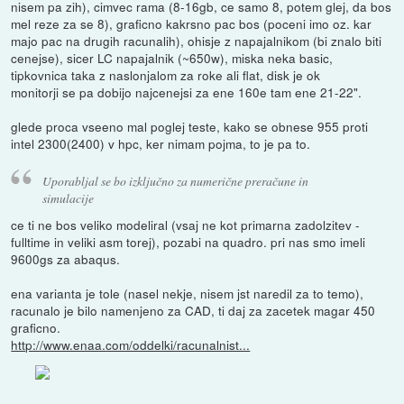
nisem pa zih), cimvec rama (8-16gb, ce samo 8, potem glej, da bos
mel reze za se 8), graficno kakrsno pac bos (poceni imo oz. kar
majo pac na drugih racunalih), ohisje z napajalnikom (bi znalo biti
cenejse), sicer LC napajalnik (~650w), miska neka basic,
tipkovnica taka z naslonjalom za roke ali flat, disk je ok
monitorji se pa dobijo najcenejsi za ene 160e tam ene 21-22".
glede proca vseeno mal poglej teste, kako se obnese 955 proti
intel 2300(2400) v hpc, ker nimam pojma, to je pa to.
Uporabljal se bo izključno za numerične preračune in
simulacije
ce ti ne bos veliko modeliral (vsaj ne kot primarna zadolzitev -
fulltime in veliki asm torej), pozabi na quadro. pri nas smo imeli
9600gs za abaqus.
ena varianta je tole (nasel nekje, nisem jst naredil za to temo),
racunalo je bilo namenjeno za CAD, ti daj za zacetek magar 450
graficno.
http://www.enaa.com/oddelki/racunalnist...