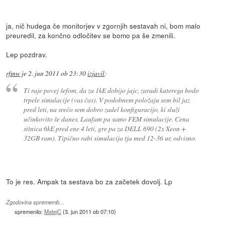
ja, nič hudega če monitorjev v zgornjih sestavah ni, bom malo
preuredil, za končno odločitev se bomo pa še zmenili.
Lep pozdrav.
rfmw
je
2. jun 2011 ob 23:30
izjavil
:
Ti raje povej šefom, da za 1kE dobijo jajc, zaradi katerega bodo
trpele simulacije (vas čas). V podobnem položaju sem bil jaz
pred leti, na srečo sem dobro zadel konfiguracijo, ki služi
učinkovito še danes. Laufam pa samo FEM simulacije. Cena
sitnica 6kE pred ene 4 leti, gre pa za DELL 690 (2x Xeon +
32GB ram). Tipično rabi simulacija tja med 12-36 ur, odvisno.
To je res. Ampak ta sestava bo za začetek dovolj. Lp
Zgodovina sprememb…
spremenilo:
MatejC
(
3. jun 2011 ob 07:10
)