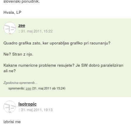
slovenski ponudnik.
Hvala, LP
zee
::
31. maj 2011, 15:22
Quadro grafika zato, ker uporabljas grafiko pri racunanju?
Ne? Stran z njo.
Kaksne numericne probleme resujete? Je SW dobro paraleliziran
ali ne?
Zgodovina sprememb…
spremenilo:
zee
(
31. maj 2011 ob 15:24
)
Isotropic
::
31. maj 2011, 19:13
izbrisi me