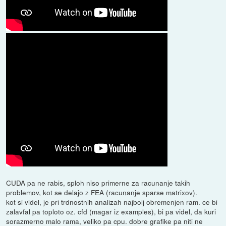
CUDA pa ne rabis, sploh niso primerne za racunanje takih
problemov, kot se delajo z FEA (racunanje sparse matrixov).
kot si videl, je pri trdnostnih analizah najbolj obremenjen ram. ce bi
zalavfal pa toploto oz. cfd (magar iz examples), bi pa videl, da kuri
sorazmerno malo rama, veliko pa cpu. dobre grafike pa niti ne