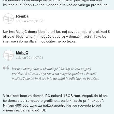
kakšne dual Xeon zverine, vendar je to več od vašega proračuna.
Remba
::
1. jun 2011, 21:36
ker ima MatejC doma idealno priliko, naj seveda najprej preizkusi 8
ali celo 16gb rama (in mogoče quadro) v domači mašini. Tako bo
imel vse info na dlani in odločitev ne bo težka.
MatejC
::
2. jun 2011, 07:21
ker ima MatejC doma idealno priliko, naj seveda najprej
preizkusi 8 ali celo 16gb rama (in mogoče quadro) v domači
mašini. Tako bo imel vse info na dlani in odločitev ne bo težka.
V kratkem bom za domači PC nabavil 16GB ram. Ampak da bi pa
še doma stestiral quadro grafično... pa je kriza že pri "nakupu".
Nimam 400-800 Euro za nakup quadro kartice (seveda jo pol
vrnem čez dan ali dva) :DD