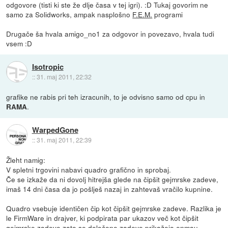
odgovore (tisti ki ste že dlje časa v tej igri). :D Tukaj govorim ne
samo za Solidworks, ampak nasplošno
F.E.M.
programi
Drugače ša hvala amigo_no1 za odgovor in povezavo, hvala tudi
vsem :D
Isotropic
::
31. maj 2011, 22:32
grafike ne rabis pri teh izracunih, to je odvisno samo od cpu in
.
RAMA
WarpedGone
::
31. maj 2011, 22:39
Žleht namig:
V spletni trgovini nabavi quadro grafično in sprobaj.
Če se izkaže da ni dovolj hitrejša glede na čipšit gejmrske zadeve,
imaš 14 dni časa da jo pošlješ nazaj in zahtevaš vračilo kupnine.
Quadro vsebuje identičen čip kot čipšit gejmrske zadeve. Razlika je
le FirmWare in drajver, ki podpirata par ukazov več kot čipšit
gejmrske zadeve zato se določene zadeve prikažejo enmau