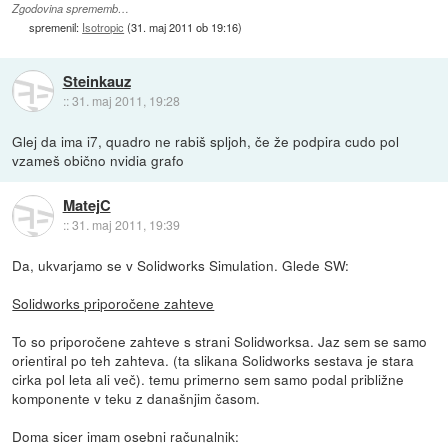
Zgodovina sprememb…
spremenil:
Isotropic
(
31. maj 2011 ob 19:16
)
Steinkauz
::
31. maj 2011, 19:28
Glej da ima i7, quadro ne rabiš spljoh, če že podpira cudo pol
vzameš obično nvidia grafo
MatejC
::
31. maj 2011, 19:39
Da, ukvarjamo se v Solidworks Simulation. Glede SW:
Solidworks priporočene zahteve
To so priporočene zahteve s strani Solidworksa. Jaz sem se samo
orientiral po teh zahteva. (ta slikana Solidworks sestava je stara
cirka pol leta ali več). temu primerno sem samo podal približne
komponente v teku z današnjim časom.
Doma sicer imam osebni računalnik: