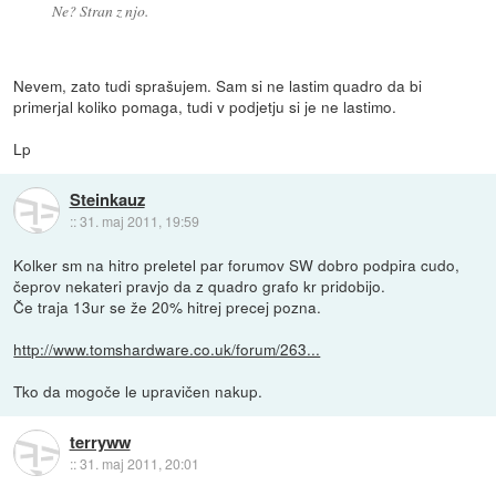
Ne? Stran z njo.
Nevem, zato tudi sprašujem. Sam si ne lastim quadro da bi
primerjal koliko pomaga, tudi v podjetju si je ne lastimo.
Lp
Steinkauz
::
31. maj 2011, 19:59
Kolker sm na hitro preletel par forumov SW dobro podpira cudo,
čeprov nekateri pravjo da z quadro grafo kr pridobijo.
Če traja 13ur se že 20% hitrej precej pozna.
http://www.tomshardware.co.uk/forum/263...
Tko da mogoče le upravičen nakup.
terryww
::
31. maj 2011, 20:01