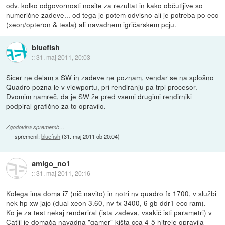
odv. kolko odgovornosti nosite za rezultat in kako občutljive so
numerične zadeve... od tega je potem odvisno ali je potreba po ecc
(xeon/opteron & tesla) ali navadnem igričarskem pcju.
bluefish
::
31. maj 2011, 20:03
Sicer ne delam s SW in zadeve ne poznam, vendar se na splošno
Quadro pozna le v viewportu, pri rendiranju pa trpi procesor.
Dvomim namreč, da je SW že pred vsemi drugimi rendirniki
podpiral grafično za to opravilo.
Zgodovina sprememb…
spremenil:
bluefish
(
31. maj 2011 ob 20:04
)
amigo_no1
::
31. maj 2011, 20:16
Kolega ima doma i7 (nič navito) in notri nv quadro fx 1700, v službi
nek hp xw jajc (dual xeon 3.60, nv fx 3400, 6 gb ddr1 ecc ram).
Ko je za test nekaj renderiral (ista zadeva, vsakič isti parametri) v
Catiji je domača navadna "gamer" kišta cca 4-5 hitreje opravila