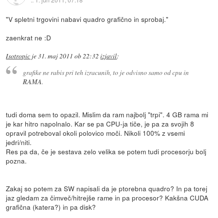
"V spletni trgovini nabavi quadro grafično in sprobaj."
zaenkrat ne :D
Isotropic
je
31. maj 2011 ob 22:32
izjavil
:
grafike ne rabis pri teh izracunih, to je odvisno samo od cpu in
RAMA
.
tudi doma sem to opazil. Mislim da ram najbolj "trpi". 4 GB rama mi
je kar hitro napolnalo. Kar se pa CPU-ja tiče, je pa za svojih 8
opravil potreboval okoli polovico moči. Nikoli 100% z vsemi
jedri/niti.
Res pa da, če je sestava zelo velika se potem tudi procesorju bolj
pozna.
Zakaj so potem za SW napisali da je ptorebna quadro? In pa torej
jaz gledam za čimveč/hitrejše rame in pa procesor? Kakšna CUDA
grafična (katera?) in pa disk?