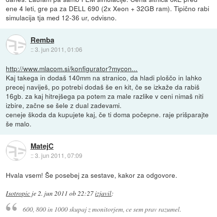
ene 4 leti, gre pa za DELL 690 (2x Xeon + 32GB ram). Tipično rabi
simulacija tja med 12-36 ur, odvisno.
Remba
::
3. jun 2011, 01:06
http://www.mlacom.si/konfigurator?mycon...
Kaj takega in dodaš 140mm na stranico, da hladi ploščo in lahko
precej naviješ, po potrebi dodaš še en kit, če se izkaže da rabiš
16gb. za kaj hitrejšega pa potem za male razlike v ceni nimaš niti
izbire, začne se šele z dual zadevami.
ceneje škoda da kupujete kaj, če ti doma počepne. raje prišparajte
še malo.
MatejC
::
3. jun 2011, 07:09
Hvala vsem! Še posebej za sestave, kakor za odgovore.
Isotropic
je
2. jun 2011 ob 22:27
izjavil
:
600, 800 in 1000 skupaj z monitorjem, ce sem prav razumel.