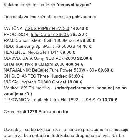
Kakšen komentar na temo "
"
cenovni razpon
Tale sestava ima rožnato ceno, ampak vseeno:
MATIČNA:
ASUS P8P67 REV. 3.0
140.40 €
PROCESOR:
Intel Core i7 2600K
265.20 €
RAM:
Corsair XMS3 8GB 1600Mhz cl9
88.80 €
HDD:
Samsung SpinPoint F3 500GB
44.40 €
HLAJENJE:
Noctua NH-D14
69.00 €
CD/DVD:
SATA Sony NEC AD-7260S
22.80 €
GRAFIKA:
Nvidia Quadro 2000
480,54 €
NAPAJALNIK:
BeQuiet Pure Power 530W - 80+
69.60 €
OHIŠJE:
ANTEC Three Hundred
63.60 €
MIŠKA:
Logitech RX300 Optical
18.00 €
Monitor: 22" TN matrika... (
price/performance, cena naj ne bo
)
zasoljena :D
TIPKOVNICA:
Logitech Ultra-Flat PS/2 - USB SLO
13,75 €
Cena; okoli
1276 Euro
+ monitor
Uporabljal se bo izključno za numerične preračune in simulacije
prosim za komentarje in tudi kakšne drugačne setave. Naj bo