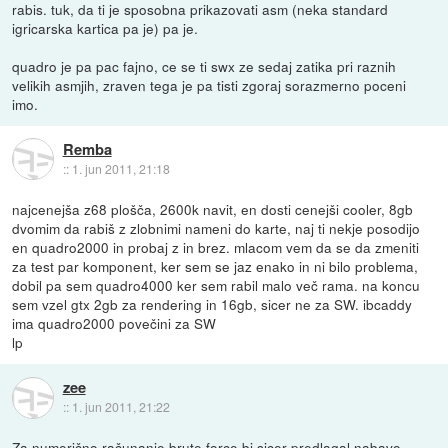
rabis. tuk, da ti je sposobna prikazovati asm (neka standard
igricarska kartica pa je) pa je.
quadro je pa pac fajno, ce se ti swx ze sedaj zatika pri raznih
velikih asmjih, zraven tega je pa tisti zgoraj sorazmerno poceni
imo.
Remba
::
1. jun 2011, 21:18
najcenejša z68 plošča, 2600k navit, en dosti cenejši cooler, 8gb
dvomim da rabiš z zlobnimi nameni do karte, naj ti nekje posodijo
en quadro2000 in probaj z in brez. mlacom vem da se da zmeniti
za test par komponent, ker sem se jaz enako in ni bilo problema,
dobil pa sem quadro4000 ker sem rabil malo več rama. na koncu
sem vzel gtx 2gb za rendering in 16gb, sicer ne za SW. ibcaddy
ima quadro2000 povečini za SW
lp
zee
::
1. jun 2011, 21:22
Za numerično računanje brute force bi sicer predlagal nabavo