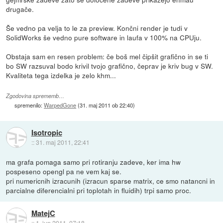
drugače.
Še vedno pa velja to le za preview. Končni render je tudi v
SolidWorks še vedno pure software in laufa v 100% na CPUju.
Obstaja sam en resen problem: če boš mel čipšit grafično in se ti
bo SW razsuval bodo krivil tvojo grafično, čeprav je kriv bug v SW.
Kvaliteta tega izdelka je zelo khm...
Zgodovina sprememb…
spremenilo:
WarpedGone
(
31. maj 2011 ob 22:40
)
Isotropic
::
31. maj 2011, 22:41
ma grafa pomaga samo pri rotiranju zadeve, ker ima hw
pospeseno opengl pa ne vem kaj se.
pri numericnih izracunih (izracun sparse matrix, ce smo natancni in
parcialne diferencialni pri toplotah in fluidih) trpi samo proc.
MatejC
::
1. jun 2011, 07:18