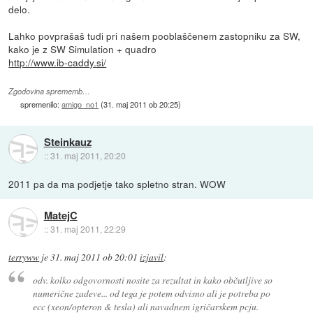
delo.
Lahko povprašaš tudi pri našem pooblaščenem zastopniku za SW,
kako je z SW Simulation + quadro
http://www.ib-caddy.si/
Zgodovina sprememb…
spremenilo:
amigo_no1
(
31. maj 2011 ob 20:25
)
Steinkauz
::
31. maj 2011, 20:20
2011 pa da ma podjetje tako spletno stran. WOW
MatejC
::
31. maj 2011, 22:29
terryww
je
31. maj 2011 ob 20:01
izjavil
:
odv. kolko odgovornosti nosite za rezultat in kako občutljive so
numerične zadeve... od tega je potem odvisno ali je potreba po
ecc (xeon/opteron & tesla) ali navadnem igričarskem pcju.