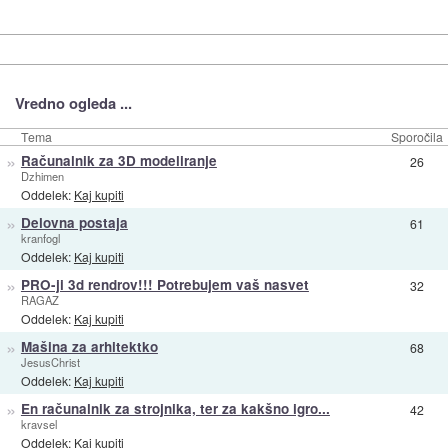
Vredno ogleda ...
Tema
Sporočila
»
Računalnik za 3D modeliranje
26
Dzhimen
Oddelek:
Kaj kupiti
»
Delovna postaja
61
kranfogl
Oddelek:
Kaj kupiti
»
PRO-ji 3d rendrov!!! Potrebujem vaš nasvet
32
RAGAZ
Oddelek:
Kaj kupiti
»
Mašina za arhitektko
68
JesusChrist
Oddelek:
Kaj kupiti
»
En računalnik za strojnika, ter za kakšno igro...
42
kravsel
Oddelek:
Kaj kupiti