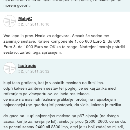
morem govoriti.
MatejC
::
2. jun 2011, 16:16
Vse lepo in prav. Hvala za odgovore. Ampak še vedno me
zanimajo sestave. Katere komponente 1. do 600 Euro 2. do 800
Euro 3. do 1000 Euro so OK za te range. Nadrejeni morajo potrditi
sestavo, zaradi tega sprašujem.
Isotropic
::
2. jun 2011, 20:32
kupi tako graficno, kot je v ostalih masinah na firmi imo.
odpri kaksen zahteven sestav ter poglej, ce se kaj zatika med
rotiranjem po viewportu oz. ce lavfa res tekoce.
ce mate na masinah razlicne grafikulje, probaj na najsibkejsi in
najmocnejsi (ne-quadro) isti postopek, da vidis, kaksna je razlika.
drugace pa, kupi najcenejso maticno na p67 cipovju (ne tistega
asusa, ker je za navijanje lol), cimboljsi proc (2500, 2600, ce se da,
za poceni sestav 2400 ali 2300 imo, amd je tu bolj zadaj se mi zdi,