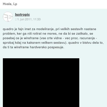
Hvala, Lp
Isotropic
::
1. jun 2011, 11:33
quadro je fajn imet za modeliranje, pri velikih sestavih nastane
problem, ker ga niti rotirat ne mores, ne da bi se zatikalo, se
posebej ce je wireframe (vse crte vidne - vec proc. racunanja -
sprobaj kdaj na kaksnem velikem sestavu). quadro v bistvu dela to,
da ti ta wireframe hardversko pospesuje.