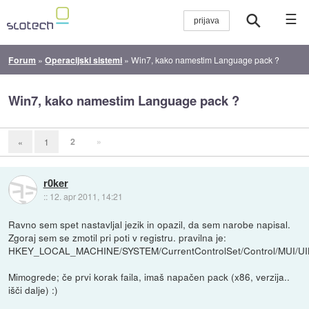
☰
Forum
»
Operacijski sistemi
»
Win7, kako namestim Language pack ?
Win7, kako namestim Language pack ?
2
»
«
1
r0ker
::
12. apr 2011, 14:21
Ravno sem spet nastavljal jezik in opazil, da sem narobe napisal.
Zgoraj sem se zmotil pri poti v registru. pravilna je:
HKEY_LOCAL_MACHINE/SYSTEM/CurrentControlSet/Control/MUI/U
Mimogrede; če prvi korak faila, imaš napačen pack (x86, verzija..
išči dalje) :)