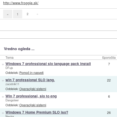
http://www.froggie.sk/
2
»
«
1
Vredno ogleda ...
Tema
Sporočila
»
Windows 7 professional slo language pack install
7
DFujs
Oddelek:
Pomoč in nasveti
»
win 7 professional SLO lang.
22
zacetnik11
Oddelek:
Operacijski sistemi
»
Win 7 professional, slo to eng
6
Dangsteer
Oddelek:
Operacijski sistemi
»
Windows 7 Home Premium SLO iso?
26
Nextor