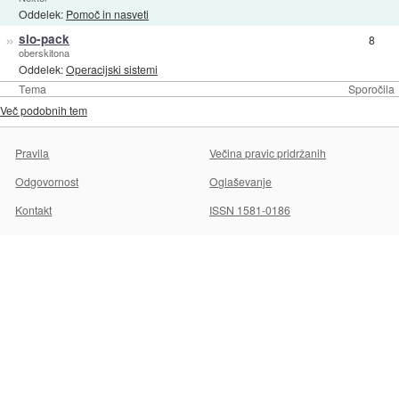
Oddelek:
Pomoč in nasveti
»
slo-pack
8
oberskitona
Oddelek:
Operacijski sistemi
Tema
Sporočila
Več podobnih tem
Pravila
Večina pravic pridržanih
Odgovornost
Oglaševanje
Kontakt
ISSN 1581-0186