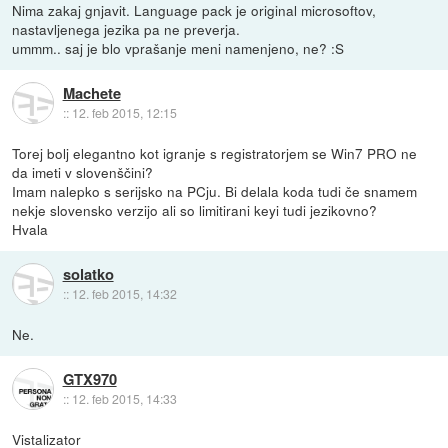
Nima zakaj gnjavit. Language pack je original microsoftov,
nastavljenega jezika pa ne preverja.
ummm.. saj je blo vprašanje meni namenjeno, ne? :S
Machete
::
12. feb 2015, 12:15
Torej bolj elegantno kot igranje s registratorjem se Win7 PRO ne
da imeti v slovenščini?
Imam nalepko s serijsko na PCju. Bi delala koda tudi če snamem
nekje slovensko verzijo ali so limitirani keyi tudi jezikovno?
Hvala
solatko
::
12. feb 2015, 14:32
Ne.
GTX970
::
12. feb 2015, 14:33
Vistalizator