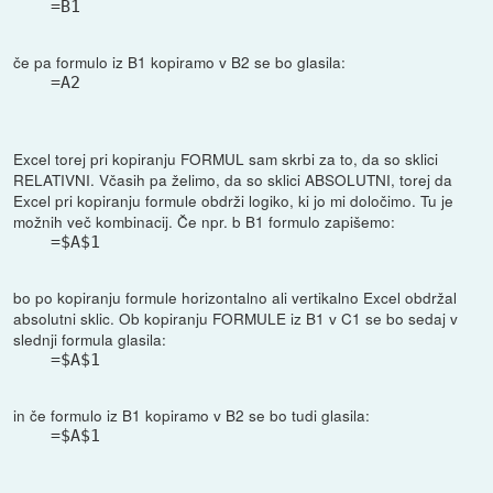
=B1
če pa formulo iz B1 kopiramo v B2 se bo glasila:
=A2
Excel torej pri kopiranju FORMUL sam skrbi za to, da so sklici
RELATIVNI. Včasih pa želimo, da so sklici ABSOLUTNI, torej da
Excel pri kopiranju formule obdrži logiko, ki jo mi določimo. Tu je
možnih več kombinacij. Če npr. b B1 formulo zapišemo:
=$A$1
bo po kopiranju formule horizontalno ali vertikalno Excel obdržal
absolutni sklic. Ob kopiranju FORMULE iz B1 v C1 se bo sedaj v
slednji formula glasila:
=$A$1
in če formulo iz B1 kopiramo v B2 se bo tudi glasila:
=$A$1