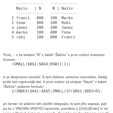
  ------------   ------------

  Naziv   | N     N | Naziv

  ------------   ------------

1 franci   800   100  Marko

2 tone     400   100  Robi

3 janez    200   200  Janez

4 marko    100   400  Tone

Torej ... v za stolpec "N" v tabeli "Želimo" v prvo vrstico vnesemo
formulo:
=SMALL($B$1:$B$4;ROW(1:1))
in jo skopiramo navzdol. S tem dobimo ustrezno razvrstitev. Sedaj
pride tisti napornejši del. V prvo vrstico za stolpec "Naziv" v tabeli
"Želimo" vpišemo formulo:
{=INDEX($A$1:$A$5;SMALL(IF($B$1:$B$5=D1;ROW(
pri čemer ne pišemo teh zavitih oklepajev, ki sem jihz zapisal, pač
pa ko v VNOSNI VRSTICI opravimo, potrdimo s [Ctrl]+[Enter] in ne