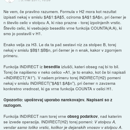
Ne vem, če pravilno razumem. Formula v H2 mora kot rezultat
izpisati nekaj v smislu $A$1:$A$5, oziroma $A$1:$A$n, pri čemer je
n število celic v stolpcu A, ki niso prazne - torej izpolnjenih vrstic.
Število celic, ki vsebujejo besedilo vrne funkcija COUNTA(A:A), ki
smo jo postavili v H1.
Enako velja za H3. Le da ta pač sestavi niz za stolpec B, torej
nekaj v smislu $B$1:$B$n, pri čemer je n enak, kakor v zgornjem
primeru.
Funkcija INDIRECT iz
izlušči, kateri obseg naj bi to bil.
besedila
Torej če napišemo v neko celico =A1, je to enako, kot če bi napisali
=INDIRECT("A1"). V našem primeru torej INDIRECT(H2) pomeni
nekaj v smislu INDIRECT("$A$1:$A$n"), pri čemer n zavzema
konkretno vrednost, ki ga vrne funkcija COUNTA v celici H1.
Opozorilo: upoštevaj uporabo narekovajev. Napisani so z
razlogom.
Funkcija INDIRECT nam torej vrne
, nad katerim
obseg podatkov
se izvede operacija. INDIRECT(H2) torej pomeni:
V stolpcu A,
.
vendar samo toliko vrstic, kolikor je dejanskih vnosov v stolpcu A