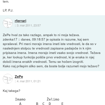
tem.
LP, P.J.
rferrari
::
3. mar 2011, 23:57
ZePe hval za tako razlago, ampak to ni moja težava.
zdenka17 :: danes, 09:18:57 je opisala in razume, kaj sem
spraševal. Pri meni morajo imena imeti iste vrednosti, le da so v
naslednjem stolpcu te vrednosti zapisane padajoče in k njim
pripisana imena. Imena morajo imeti vsako svojo vrednost. Težava
je, ker lookup funkcija poišče prvo vrednost, ki je enaka in njej
določi imena enakih vrednosti. Temu se hočem izogniti.
Kako naj prilepim sliko sem, da boste bolje razumeli mojo težavo?
ZePe
::
4. mar 2011, 01:21
Kaj takega?
  Imamo          Želimo

    A       B  C  D     E
