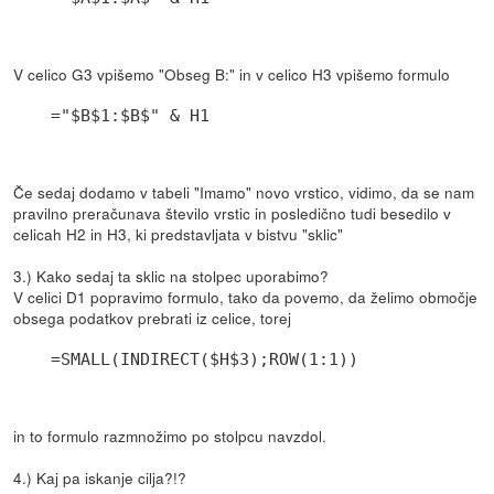
V celico G3 vpišemo "Obseg B:" in v celico H3 vpišemo formulo
="$B$1:$B$" & H1
Če sedaj dodamo v tabeli "Imamo" novo vrstico, vidimo, da se nam
pravilno preračunava število vrstic in posledično tudi besedilo v
celicah H2 in H3, ki predstavljata v bistvu "sklic"
3.) Kako sedaj ta sklic na stolpec uporabimo?
V celici D1 popravimo formulo, tako da povemo, da želimo območje
obsega podatkov prebrati iz celice, torej
=SMALL(INDIRECT($H$3);ROW(1:1))
in to formulo razmnožimo po stolpcu navzdol.
4.) Kaj pa iskanje cilja?!?