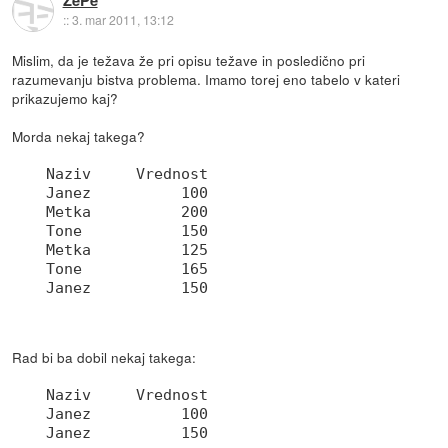
ZePe
::
3. mar 2011, 13:12
Mislim, da je težava že pri opisu težave in posledično pri
razumevanju bistva problema. Imamo torej eno tabelo v kateri
prikazujemo kaj?
Morda nekaj takega?
Naziv     Vrednost

Janez          100

Metka          200

Tone           150

Metka          125

Tone           165

Rad bi ba dobil nekaj takega:
Naziv     Vrednost

Janez          100

Janez          150
