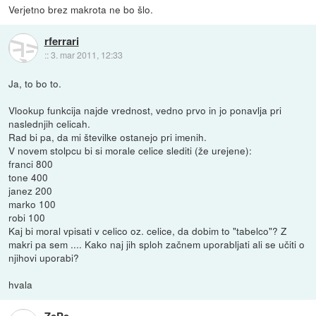
Verjetno brez makrota ne bo šlo.
rferrari
::
3. mar 2011, 12:33
Ja, to bo to.
Vlookup funkcija najde vrednost, vedno prvo in jo ponavlja pri
naslednjih celicah.
Rad bi pa, da mi številke ostanejo pri imenih.
V novem stolpcu bi si morale celice slediti (že urejene):
franci 800
tone 400
janez 200
marko 100
robi 100
Kaj bi moral vpisati v celico oz. celice, da dobim to "tabelco"? Z
makri pa sem .... Kako naj jih sploh začnem uporabljati ali se učiti o
njihovi uporabi?
hvala