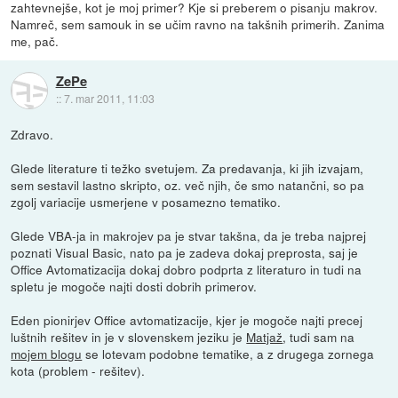
zahtevnejše, kot je moj primer? Kje si preberem o pisanju makrov.
Namreč, sem samouk in se učim ravno na takšnih primerih. Zanima
me, pač.
ZePe
::
7. mar 2011, 11:03
Zdravo.
Glede literature ti težko svetujem. Za predavanja, ki jih izvajam,
sem sestavil lastno skripto, oz. več njih, če smo natančni, so pa
zgolj variacije usmerjene v posamezno tematiko.
Glede VBA-ja in makrojev pa je stvar takšna, da je treba najprej
poznati Visual Basic, nato pa je zadeva dokaj preprosta, saj je
Office Avtomatizacija dokaj dobro podprta z literaturo in tudi na
spletu je mogoče najti dosti dobrih primerov.
Eden pionirjev Office avtomatizacije, kjer je mogoče najti precej
luštnih rešitev in je v slovenskem jeziku je
Matjaž
, tudi sam na
mojem blogu
se lotevam podobne tematike, a z drugega zornega
kota (problem - rešitev).