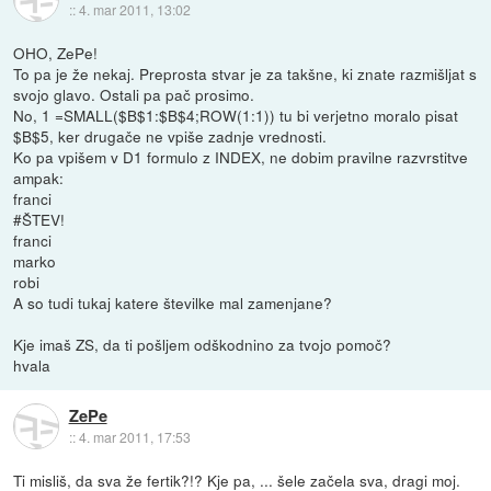
::
4. mar 2011, 13:02
OHO, ZePe!
To pa je že nekaj. Preprosta stvar je za takšne, ki znate razmišljat s
svojo glavo. Ostali pa pač prosimo.
No, 1 =SMALL($B$1:$B$4;ROW(1:1)) tu bi verjetno moralo pisat
$B$5, ker drugače ne vpiše zadnje vrednosti.
Ko pa vpišem v D1 formulo z INDEX, ne dobim pravilne razvrstitve
ampak:
franci
#ŠTEV!
franci
marko
robi
A so tudi tukaj katere številke mal zamenjane?
Kje imaš ZS, da ti pošljem odškodnino za tvojo pomoč?
hvala
ZePe
::
4. mar 2011, 17:53
Ti misliš, da sva že fertik?!? Kje pa, ... šele začela sva, dragi moj.