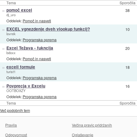
Tema
Sporočila
»
pomoč excel
38
dj_uro
Oddelek:
Pomoč in nasveti
»
EXCEL vgnezdenje dveh vlookup funkcij?
10
lovrek
Oddelek:
Programska oprema
»
Excel Težava - fukncija
20
bdoxx
Oddelek:
Pomoč in nasveti
»
excell formule
18
turist1
Oddelek:
Programska oprema
»
Povprecja v Excelu
16
OOTBOXZY
Oddelek:
Programska oprema
Tema
Sporočila
Več podobnih tem
Pravila
Večina pravic pridržanih
Odgovornost
Oglaševanje