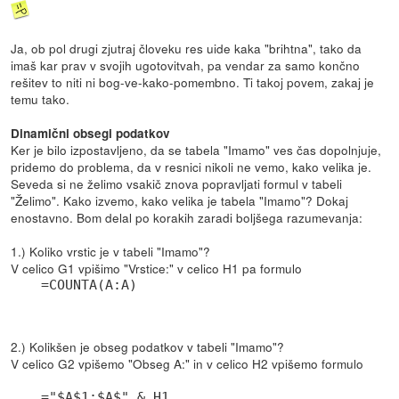
Ja, ob pol drugi zjutraj človeku res uide kaka "brihtna", tako da
imaš kar prav v svojih ugotovitvah, pa vendar za samo končno
rešitev to niti ni bog-ve-kako-pomembno. Ti takoj povem, zakaj je
temu tako.
Dinamični obsegi podatkov
Ker je bilo izpostavljeno, da se tabela "Imamo" ves čas dopolnjuje,
pridemo do problema, da v resnici nikoli ne vemo, kako velika je.
Seveda si ne želimo vsakič znova popravljati formul v tabeli
"Želimo". Kako izvemo, kako velika je tabela "Imamo"? Dokaj
enostavno. Bom delal po korakih zaradi boljšega razumevanja:
1.) Koliko vrstic je v tabeli "Imamo"?
V celico G1 vpišimo "Vrstice:" v celico H1 pa formulo
=COUNTA(A:A)
2.) Kolikšen je obseg podatkov v tabeli "Imamo"?
V celico G2 vpišemo "Obseg A:" in v celico H2 vpišemo formulo
="$A$1:$A$" & H1