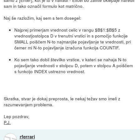
samo z [Enter], kot je to v navadi - Excel bo zavite oklepaje naredil
sam in tako označil formulo kot matrično.
Naj še razložim, kaj sem s tem dosegel:
Najprej primerjam vrednost celic v rangu $B$1:$B$5 z
vrednostjostolpca D v trenutni vrstici in s pomočjo funkcije
SMALL poiščem N-to najmanjše pojavljanje te vrednosti, pri
čemer mi N-to pojavljanje izračuna funkcija COUNTIF.
Ko sem tako dobil številko vrstice, v kateri se nahaja N-to
pojavljanje vrednosti v stolpcu D, potem v stolpcu A poiščem
s funkcijo INDEX ustrezno vrednost.
Skratka, stvar je dokaj preprosta, le nekaj težav smo imeli z
razumevanjem problema.
Lep pozdrav,
P.J.
rferrari