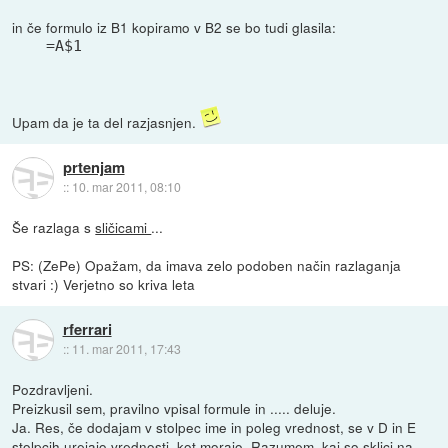
in če formulo iz B1 kopiramo v B2 se bo tudi glasila:
=A$1
Upam da je ta del razjasnjen.
prtenjam
::
10. mar 2011, 08:10
Še razlaga s
sličicami
...
PS: (ZePe) Opažam, da imava zelo podoben način razlaganja
stvari :) Verjetno so kriva leta
rferrari
::
11. mar 2011, 17:43
Pozdravljeni.
Preizkusil sem, pravilno vpisal formule in ..... deluje.
Ja. Res, če dodajam v stolpec ime in poleg vrednost, se v D in E
stolpcih urejajo vrednosti, kot morajo. Razumem, kaj so sklici na