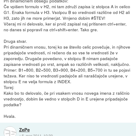
Pri dinamičnem obsegu podatkov:
Če vpišem formulo v H2, mi tam združi zapisa iz stolpca A in celico
G1. Enaka formula v H3. Vsolpcu B so vrednosti različne od H2 ali
H3, zato jih ne more primerjat. Vrnjeno dobim #ŠTEV!
Včeraj mi ni delovalo, ker si prvič zapisal naj pritisnem ctrl+enter,
no danes si popravil na ctrl+shift+enter. Tako gre.
Druga stvar.
Pri dinamičnem vnosu, torej ko se število celic povečuje, in njihove
pripadajoče vrednosti, ni rečeno da so vse te vrednosti že v
zaporedju. Drugače povedano, v stolpcu B nimam padajoče
zapisane vrednosti po vrst, ampak so različnih velikosti, naključno.
Primer: B1=800, B2=500, B3=900, B4=200, B5=700 in tu se pojavi
težava. Ker niso te vrednosti padajoče ali naraščajoče urejene, v
stolpcu E ne velja formula z INDEX.
Torej:
Kako bo to delovalo, če pri vsakem vnosu novega imena z raličnio
vrednostjo, dobim še vedno v stolpcih D in E urejene pripadajoče
podatke?
Hvala.
ZePe
::
5. mar 2011, 10:39