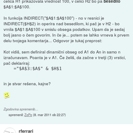
celica H1 prikazovala vrednost 100, v celici H2 bo pa
besedilo
$A$1:$A$100.
In funkcija INDIRECT("$A$1:$A$100") - no v resnici je
INDIRECT($H$2) in operira nad besedilom, ki pač je v H2 - bo
vrnila $A$1:$A$100 v smislu obsega podatkov. Upam da je sedaj
bolj jasno o čem govorim. In če je... potem se lahko vrneva k prvem
delu tvojega komentarja... Odgovor je tukaj preprost:
Kot vidiš, sem definiral dinamični obseg od A1 do An in samo n
izračunavam. Poanta je v A1. Če želiš, da začne v tretji (3) vrstici,
pač deklariraj:
="$A$3:$A$" & $H$1
in je stvar rešena, kajne?
Zgodovina sprememb…
spremenil:
ZePe
(
8. mar 2011 ob 22:27
)
rferrari