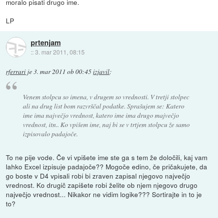
moralo pisati drugo ime.
LP
prtenjam
::
3. mar 2011, 08:15
rferrari
je
3. mar 2011 ob 00:45
izjavil
:
Venem stolpcu so imena, v drugem so vrednosti. V tretji stolpec
ali na drug list bom razvrščal podatke. Sprašujem se: Katero
ime ima največjo vrednost, katero ime ima drugo majvečjo
vrednost, itn.. Ko vpišem ime, naj bi se v trtjem stolpcu že samo
izpisovalo padajoče.
To ne pije vode. Če vi vpišete ime ste ga s tem že določili, kaj vam
lahko Excel izpisuje padajoče?? Mogoče edino, če pričakujete, da
go boste v D4 vpisali robi bi zraven zapisal njegovo največjo
vrednost. Ko drugič zapišete robi želite ob njem njegovo drugo
največjo vrednost... Nikakor ne vidim logike??? Sortirajte in to je
to?