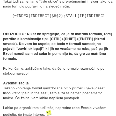
Tukaj tudi zamenjamo "trde sklice" s preračunanimi in sicer tako, da
našo formulo popravimo na sledeč način:
{=INDEX(INDIRECT($H$2);SMALL(IF(INDIRECT($H$
OPOZORILO: Nikar ne spreglejte, da je to matrina formula, torej
potrdite s kombinacijo tipk [CTRL]+[SHIFT]+[ENTER] (hkrati
seveda). Ko vam bo uspelo, se bodo v formuli samodejno
pojavili "zaviti oklepaji", ki jih ne vnašamo na roko, pač pa jih
Excel naredi sam od sebe in pomenijo to, da gre za matrično
formulo.
Ko končamo, zaključimo tako, da še to formulo razmnožimo po
stolpcu navzdol.
Avtomatizacija
Takšno kopiranje formul navzdol zna biti v primeru nekaj deset
tisoč vrstic "pain in the ass", zato si za ta namen posnamemo
makro. Če želite, vam lahko napišem postopek.
Lahko pa organiziram tudi tečaj napredne rabe Excela v vašem
podjetju, če imate interes.