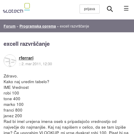
☰
Forum
»
Programska oprema
»
excell razvrščanje
excell razvrščanje
rferrari
::
2. mar 2011, 12:30
Zdravo.
Kako naj uredim tabelo?
IME Vrednost
robi 100
tone 400
marko 100
franci 800
janez 200
Rad bi imel urejena imena oseb s pripadajočo vrednostjo od
največje do najmanjše. Kaj naj napišem v celico, da se tam izpiše
ime? Če uporabim VLOOKUP, mi vrne dvakrat robi 100. Pisat bi pa