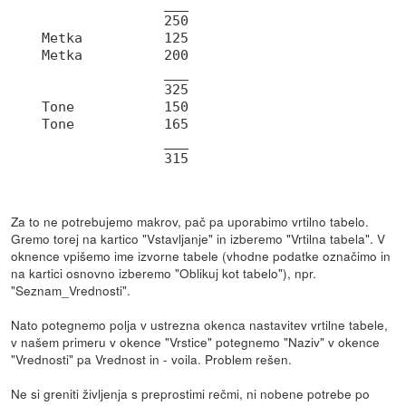
               ___

               250

Metka          125

Metka          200

               ___

               325

Tone           150

Tone           165

               ___

Za to ne potrebujemo makrov, pač pa uporabimo vrtilno tabelo.
Gremo torej na kartico "Vstavljanje" in izberemo "Vrtilna tabela". V
oknence vpišemo ime izvorne tabele (vhodne podatke označimo in
na kartici osnovno izberemo "Oblikuj kot tabelo"), npr.
"Seznam_Vrednosti".
Nato potegnemo polja v ustrezna okenca nastavitev vrtilne tabele,
v našem primeru v okence "Vrstice" potegnemo "Naziv" v okence
"Vrednosti" pa Vrednost in - voila. Problem rešen.
Ne si greniti življenja s preprostimi rečmi, ni nobene potrebe po