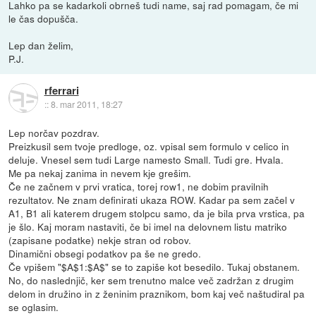
Lahko pa se kadarkoli obrneš tudi name, saj rad pomagam, če mi
le čas dopušča.
Lep dan želim,
P.J.
rferrari
::
8. mar 2011, 18:27
Lep norčav pozdrav.
Preizkusil sem tvoje predloge, oz. vpisal sem formulo v celico in
deluje. Vnesel sem tudi Large namesto Small. Tudi gre. Hvala.
Me pa nekaj zanima in nevem kje grešim.
Če ne začnem v prvi vratica, torej row1, ne dobim pravilnih
rezultatov. Ne znam definirati ukaza ROW. Kadar pa sem začel v
A1, B1 ali katerem drugem stolpcu samo, da je bila prva vrstica, pa
je šlo. Kaj moram nastaviti, če bi imel na delovnem listu matriko
(zapisane podatke) nekje stran od robov.
Dinamični obsegi podatkov pa še ne gredo.
Če vpišem "$A$1:$A$" se to zapiše kot besedilo. Tukaj obstanem.
No, do naslednjič, ker sem trenutno malce več zadržan z drugim
delom in družino in z ženinim praznikom, bom kaj več naštudiral pa
se oglasim.