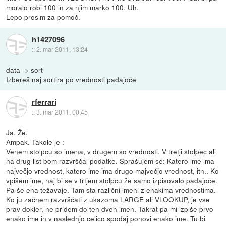
moralo robi 100 in za njim marko 100. Uh.
Lepo prosim za pomoč.
h1427096
::
2. mar 2011, 13:24
data -> sort
Izbereš naj sortira po vrednosti padajoče
rferrari
::
3. mar 2011, 00:45
Ja. Že.
Ampak. Takole je :
Venem stolpcu so imena, v drugem so vrednosti. V tretji stolpec ali
na drug list bom razvrščal podatke. Sprašujem se: Katero ime ima
največjo vrednost, katero ime ima drugo majvečjo vrednost, itn.. Ko
vpišem ime, naj bi se v trtjem stolpcu že samo izpisovalo padajoče.
Pa še ena težavaje. Tam sta različni imeni z enakima vrednostima.
Ko ju začnem razvrščati z ukazoma LARGE ali VLOOKUP, je vse
prav dokler, ne pridem do teh dveh imen. Takrat pa mi izpiše prvo
enako ime in v naslednjo celico spodaj ponovi enako ime. Tu bi