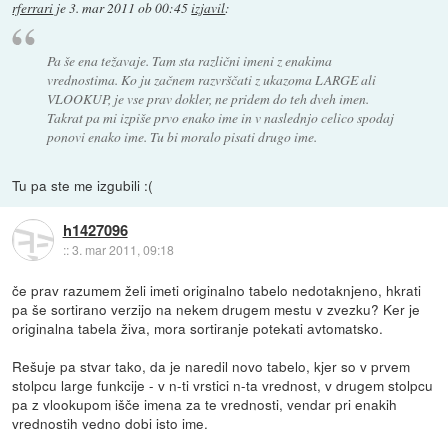
rferrari
je
3. mar 2011 ob 00:45
izjavil
:
Pa še ena težavaje. Tam sta različni imeni z enakima
vrednostima. Ko ju začnem razvrščati z ukazoma LARGE ali
VLOOKUP, je vse prav dokler, ne pridem do teh dveh imen.
Takrat pa mi izpiše prvo enako ime in v naslednjo celico spodaj
ponovi enako ime. Tu bi moralo pisati drugo ime.
Tu pa ste me izgubili :(
h1427096
::
3. mar 2011, 09:18
če prav razumem želi imeti originalno tabelo nedotaknjeno, hkrati
pa še sortirano verzijo na nekem drugem mestu v zvezku? Ker je
originalna tabela živa, mora sortiranje potekati avtomatsko.
Rešuje pa stvar tako, da je naredil novo tabelo, kjer so v prvem
stolpcu large funkcije - v n-ti vrstici n-ta vrednost, v drugem stolpcu
pa z vlookupom išče imena za te vrednosti, vendar pri enakih
vrednostih vedno dobi isto ime.