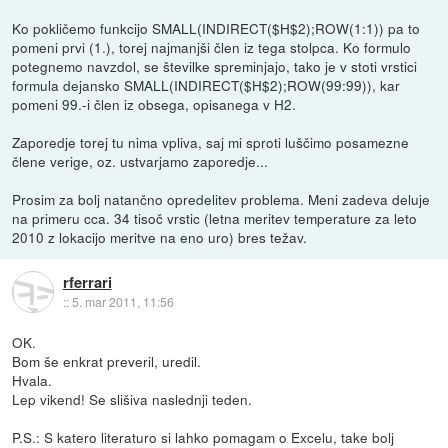
Ko pokličemo funkcijo SMALL(INDIRECT($H$2);ROW(1:1)) pa to
pomeni prvi (1.), torej najmanjši člen iz tega stolpca. Ko formulo
potegnemo navzdol, se številke spreminjajo, tako je v stoti vrstici
formula dejansko SMALL(INDIRECT($H$2);ROW(99:99)), kar
pomeni 99.-i člen iz obsega, opisanega v H2.
Zaporedje torej tu nima vpliva, saj mi sproti luščimo posamezne
člene verige, oz. ustvarjamo zaporedje...
Prosim za bolj natančno opredelitev problema. Meni zadeva deluje
na primeru cca. 34 tisoč vrstic (letna meritev temperature za leto
2010 z lokacijo meritve na eno uro) bres težav.
rferrari
::
5. mar 2011, 11:56
OK.
Bom še enkrat preveril, uredil.
Hvala.
Lep vikend! Se slišiva naslednji teden.
P.S.: S katero literaturo si lahko pomagam o Excelu, take bolj