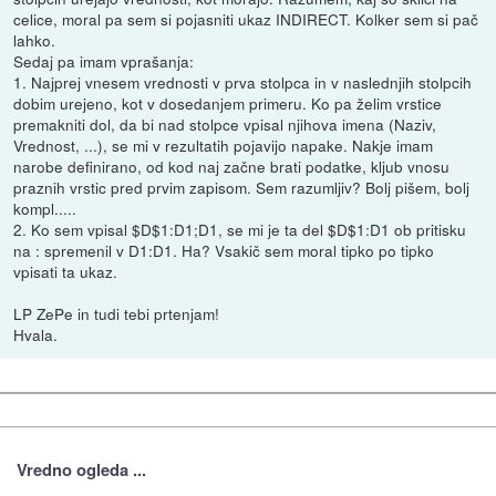
celice, moral pa sem si pojasniti ukaz INDIRECT. Kolker sem si pač
lahko.
Sedaj pa imam vprašanja:
1. Najprej vnesem vrednosti v prva stolpca in v naslednjih stolpcih
dobim urejeno, kot v dosedanjem primeru. Ko pa želim vrstice
premakniti dol, da bi nad stolpce vpisal njihova imena (Naziv,
Vrednost, ...), se mi v rezultatih pojavijo napake. Nakje imam
narobe definirano, od kod naj začne brati podatke, kljub vnosu
praznih vrstic pred prvim zapisom. Sem razumljiv? Bolj pišem, bolj
kompl.....
2. Ko sem vpisal $D$1:D1;D1, se mi je ta del $D$1:D1 ob pritisku
na : spremenil v D1:D1. Ha? Vsakič sem moral tipko po tipko
vpisati ta ukaz.
LP ZePe in tudi tebi prtenjam!
Hvala.
Vredno ogleda ...