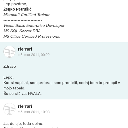
Lep pozdrav,
Željko Petrušić
Microsoft Certified Trainer
---------------------------
Visual Basic Enterprise Developer
MS SQL Server DBA
MS Office Certified Professional
rferrari
::
5. mar 2011, 00:22
Zdravo
Lepo.
Kar si napisal, sem prebral, sem premislil, sedaj bom to pretopil v
mojo tabelo.
Še se slišiva. HVALA.
rferrari
::
5. mar 2011, 10:03
Ja, deluje, toda delno.