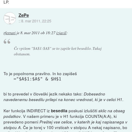
LP.
ZePe
::
8. mar 2011, 22:25
rferrari
je
8. mar 2011 ob 18:27
izjavil
:
Če vpišem "$A$1:$A$" se to zapiše kot besedilo. Tukaj
obstanem.
To je popolnoma pravilno. In ko zapišeš
="$A$1:$A$" & $H$1
bi to prevedel v človeški jezik nekako tako:
Dobesedno
.
navedenemu besedilu prilepi na konec vrednost, ki je v celici H1
Ker funkcija INDIRECT iz
poskusi izluščiti
besedila
sklic na obseg
. V našem primeru je v H1 funkcija COUNTA(A:A), ki
podatkov
prevedeno pomeni
Preštej vse celice, v katerih je kaj napisanega v
. Če je torej v 100 vrsticah v stolpcu A nekaj napisano, bo
stolpcu A