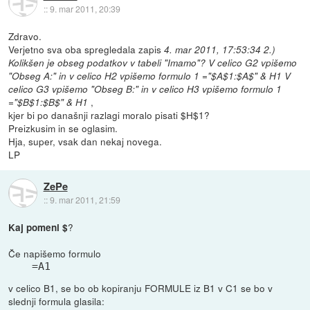
::
9. mar 2011, 20:39
Zdravo.
Verjetno sva oba spregledala zapis
4. mar 2011, 17:53:34
2.)
Kolikšen je obseg podatkov v tabeli "Imamo"? V celico G2 vpišemo
"Obseg A:" in v celico H2 vpišemo formulo 1 ="$A$1:$A$" & H1 V
celico G3 vpišemo "Obseg B:" in v celico H3 vpišemo formulo 1
,
="$B$1:$B$" & H1
kjer bi po današnji razlagi moralo pisati $H$1?
Preizkusim in se oglasim.
Hja, super, vsak dan nekaj novega.
LP
ZePe
::
9. mar 2011, 21:59
?
Kaj pomeni $
Če napišemo formulo
=A1
v celico B1, se bo ob kopiranju FORMULE iz B1 v C1 se bo v
slednji formula glasila: