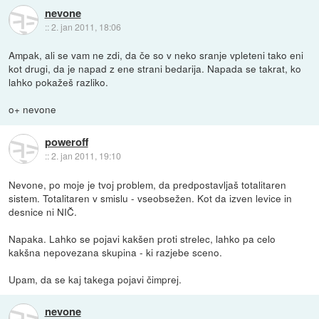
nevone
::
2. jan 2011, 18:06
Ampak, ali se vam ne zdi, da če so v neko sranje vpleteni tako eni
kot drugi, da je napad z ene strani bedarija. Napada se takrat, ko
lahko pokažeš razliko.
o+ nevone
poweroff
::
2. jan 2011, 19:10
Nevone, po moje je tvoj problem, da predpostavljaš totalitaren
sistem. Totalitaren v smislu - vseobsežen. Kot da izven levice in
desnice ni NIČ.
Napaka. Lahko se pojavi kakšen proti strelec, lahko pa celo
kakšna nepovezana skupina - ki razjebe sceno.
Upam, da se kaj takega pojavi čimprej.
nevone