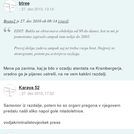
btree
::
27. dec 2010, 13:14
Brane2
je
27. dec 2010 ob 08:14
izjavil
:
EDIT: Bukla ne obravnava obdobja od 98 do danes, kot se mi je
pomotoma zapisalo ampak tam nekje do 2003.
Precej dolga zadeva ampak saj ni treba vsega brat. Najprej so
stenogrami, potem pa avtorjeva razlaga.
Mene pa zanima, kaj je bilo v ozadju atentata na Krambergerja,
uradno ga je pijanec ustrelil, na ne vem kakšni razdalji.
Karaya 52
::
27. dec 2010, 17:32
Samomor iz razdalje, potem ko so organi pregona v njegovem
predalu našli sliko napol gole mladoletnice.
vodjakriminalistovjevšek press