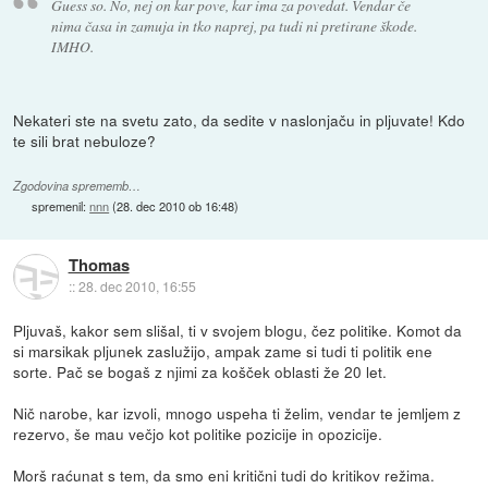
Guess so. No, nej on kar pove, kar ima za povedat. Vendar če
nima časa in zamuja in tko naprej, pa tudi ni pretirane škode.
IMHO.
Nekateri ste na svetu zato, da sedite v naslonjaču in pljuvate! Kdo
te sili brat nebuloze?
Zgodovina sprememb…
spremenil:
nnn
(
28. dec 2010 ob 16:48
)
Thomas
::
28. dec 2010, 16:55
Pljuvaš, kakor sem slišal, ti v svojem blogu, čez politike. Komot da
si marsikak pljunek zaslužijo, ampak zame si tudi ti politik ene
sorte. Pač se bogaš z njimi za košček oblasti že 20 let.
Nič narobe, kar izvoli, mnogo uspeha ti želim, vendar te jemljem z
rezervo, še mau večjo kot politike pozicije in opozicije.
Morš raćunat s tem, da smo eni kritični tudi do kritikov režima.