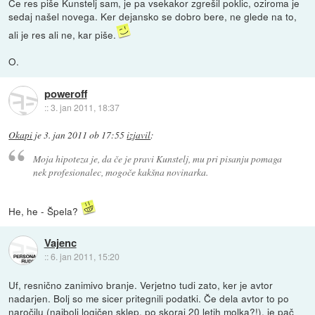
Če res piše Kunstelj sam, je pa vsekakor zgrešil poklic, oziroma je
sedaj našel novega. Ker dejansko se dobro bere, ne glede na to,
ali je res ali ne, kar piše.
O.
poweroff
::
3. jan 2011, 18:37
Okapi
je
3. jan 2011 ob 17:55
izjavil
:
Moja hipoteza je, da če je pravi Kunstelj, mu pri pisanju pomaga
nek profesionalec, mogoče kakšna novinarka.
He, he - Špela?
Vajenc
::
6. jan 2011, 15:20
Uf, resnično zanimivo branje. Verjetno tudi zato, ker je avtor
nadarjen. Bolj so me sicer pritegnili podatki. Če dela avtor to po
naročilu (najbolj logičen sklep, po skoraj 20 letih molka?!), je pač