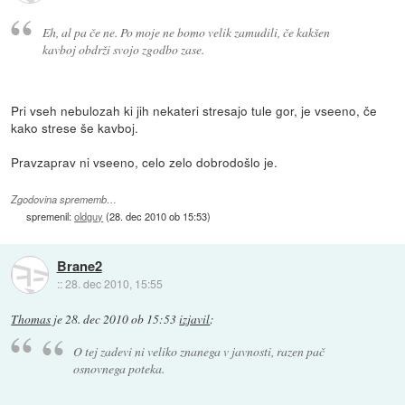
Eh, al pa če ne. Po moje ne bomo velik zamudili, če kakšen
kavboj obdrži svojo zgodbo zase.
Pri vseh nebulozah ki jih nekateri stresajo tule gor, je vseeno, če
kako strese še kavboj.
Pravzaprav ni vseeno, celo zelo dobrodošlo je.
Zgodovina sprememb…
spremenil:
oldguy
(
28. dec 2010 ob 15:53
)
Brane2
::
28. dec 2010, 15:55
Thomas
je
28. dec 2010 ob 15:53
izjavil
:
O tej zadevi ni veliko znanega v javnosti, razen pač
osnovnega poteka.