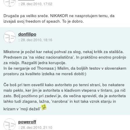
::
28. dec 2010, 17:02
Drugače pa veliko sreče. NIKAKOR ne nasprotujem temu, da
izvajaš svoj freedom of speach. To je dobro.
donfilipo
::
28. dec 2010, 18:16
Mikstone je požel kar nekaj pohval za slog, nekaj kritik za stališča.
Predvsem za 'na videz nacionalistična'. In praktično enotno prošnjo
za misijo. Razgaliti jedra korupcije.
In še nerganje od Thomasa:) Mislim, da boljših testov v slovenskem
prostoru za kvaliteto izdelka ne moreš dobiti:)
Če boš pri tem osvetlil kako avtoriteto po temni strani, bo nekatere
malo peklo, ker jim je avtoriteta s kladivom vtepena v tintaro, pa nič
zato. Bolj pozitivno pri zadevi je, da večina sprevidi, da je avtoriteta
lahko tudi zlagana, lažna, 'narobna' in kot taka vzrok stanju in
krizam v 'moji deželi'
poweroff
::
28. dec 2010, 21:10