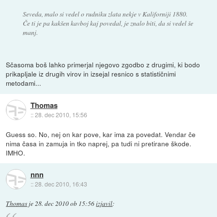
Seveda, malo si vedel o rudniku zlata nekje v Kaliforniji 1880.
Če ti je pa kakšen kavboj kaj povedal, je znalo biti, da si vedel še
manj.
Sčasoma boš lahko primerjal njegovo zgodbo z drugimi, ki bodo
prikapljale iz drugih virov in izsejal resnico s statističnimi
metodami...
Thomas
::
28. dec 2010, 15:56
Guess so. No, nej on kar pove, kar ima za povedat. Vendar če
nima časa in zamuja in tko naprej, pa tudi ni pretirane škode.
IMHO.
nnn
::
28. dec 2010, 16:43
Thomas
je
28. dec 2010 ob 15:56
izjavil
: