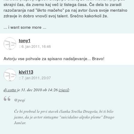
skrajni čas, da zvemo kaj več iz tistega časa. Če dela to zaradi
razočaranja nad "škrto mačeho" pa naj avtor čuva svoje mentalno
zdravje in dobro vnovči svoj talent. Srečno kakorkoli že.
... i want some more ...
tony1
::
6. jan 2011, 16:46
Avtorju vse pohvale za spisano nadaljevanje... Bravo!
kivi113
::
7. jan 2011, 23:07
dj cotto
je
31. dec 2010 ob 14:26
izjavil
:
@peqi
Če bi prebral le prvi stavek članka Srečka Dragoša, bi ti bilo
jasno, da je avtor sintagme "suicidalno alpsko pleme" Drago
Jančar.