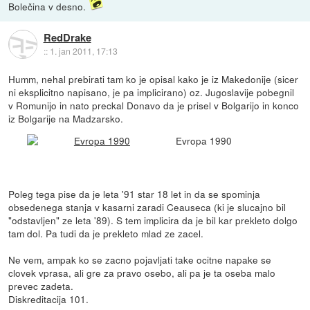
Bolečina v desno.
RedDrake
::
1. jan 2011, 17:13
Humm, nehal prebirati tam ko je opisal kako je iz Makedonije (sicer
ni eksplicitno napisano, je pa implicirano) oz. Jugoslavije pobegnil
v Romunijo in nato preckal Donavo da je prisel v Bolgarijo in konco
iz Bolgarije na Madzarsko.
Evropa 1990
Poleg tega pise da je leta '91 star 18 let in da se spominja
obsedenega stanja v kasarni zaradi Ceauseca (ki je slucajno bil
"odstavljen" ze leta '89). S tem implicira da je bil kar prekleto dolgo
tam dol. Pa tudi da je prekleto mlad ze zacel.
Ne vem, ampak ko se zacno pojavljati take ocitne napake se
clovek vprasa, ali gre za pravo osebo, ali pa je ta oseba malo
prevec zadeta.
Diskreditacija 101.