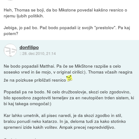
Heh, Thomas se boji, da bo Mikstone povedal kakšno resnico o
njemu ljubih politikih.
Jebiga, jo pač bo. Pač bodo popadali iz svojih "prestolov". Pa kaj
potem?
donfilipo
::
28. dec 2010, 21:14
Ne bodo popadali Matthai. Pa če se MikStone razpiše s celo
sosesko vred in še mojo, v original cirilici:). Thomas včasih reagira
že na poizkuse približati resnico
Popadali pa ne bodo. Ni celo družboslovje, skozi celo zgodovino,
bilo sposobno zagotoviti temeljev za en neutopičen trden sistem, ki
bi kaj takega omogočal:)
Kar lahko umetnik, ali pisec naredi, je da skozi zgodbo in stil,
bralcu ponudi neko katarzo. In ja, deloma tudi za kako stotinko
spremeni izide kakih volitev. Ampak precej nepredvidljivo.