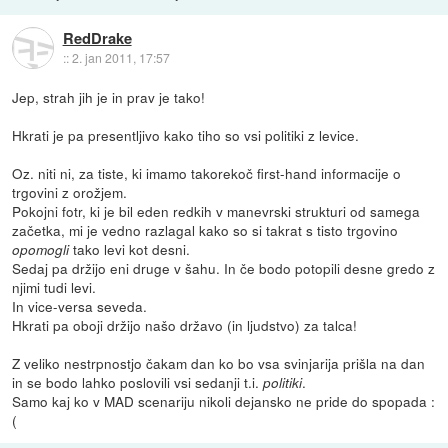
RedDrake
::
2. jan 2011, 17:57
Jep, strah jih je in prav je tako!
Hkrati je pa presentljivo kako tiho so vsi politiki z levice.
Oz. niti ni, za tiste, ki imamo takorekoč first-hand informacije o
trgovini z orožjem.
Pokojni fotr, ki je bil eden redkih v manevrski strukturi od samega
začetka, mi je vedno razlagal kako so si takrat s tisto trgovino
tako levi kot desni.
opomogli
Sedaj pa držijo eni druge v šahu. In če bodo potopili desne gredo z
njimi tudi levi.
In vice-versa seveda.
Hkrati pa oboji držijo našo državo (in ljudstvo) za talca!
Z veliko nestrpnostjo čakam dan ko bo vsa svinjarija prišla na dan
in se bodo lahko poslovili vsi sedanji t.i.
.
politiki
Samo kaj ko v MAD scenariju nikoli dejansko ne pride do spopada :
(