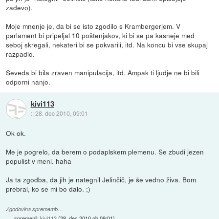
zadevo).
Moje mnenje je, da bi se isto zgodilo s Krambergerjem. V
parlament bi pripeljal 10 poštenjakov, ki bi se pa kasneje med
seboj skregali, nekateri bi se pokvarili, itd. Na koncu bi vse skupaj
razpadlo.
Seveda bi bila zraven manipulacija, itd. Ampak ti ljudje ne bi bili
odporni nanjo.
kivi113
::
28. dec 2010, 09:01
Ok ok.
Me je pogrelo, da berem o podaplskem plemenu. Se zbudi jezen
populist v meni. haha
Ja ta zgodba, da jih je nategnil Jelinčič, je še vedno živa. Bom
prebral, ko se mi bo dalo. ;)
Zgodovina sprememb…
spremenil:
kivi113
(
28. dec 2010 ob 09:01
)