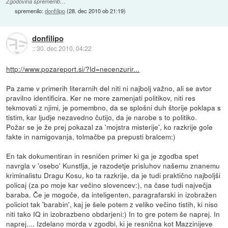
Zgodovina sprememb…
spremenilo:
donfilipo
(
28. dec 2010 ob 21:19
)
donfilipo
::
30. dec 2010, 04:22
http://www.pozareport.si/?Id=necenzurir...
Pa zame v primerih literarnih del niti ni najbolj važno, ali se avtor
pravilno identificira. Ker ne more zamenjati politikov, niti res
tekmovati z njimi, je pomembno, da se splošni duh štorije poklapa s
tistim, kar ljudje nezavedno čutijo, da je narobe s to politiko.
Požar se je že prej pokazal za 'mojstra misterije', ko razkrije gole
fakte in namigovanja, tolmačbe pa prepusti bralcem:)
En tak dokumentiran in resničen primer ki ga je zgodba spet
navrgla v 'osebo' Kunstlja, je razodetje prisluhov našemu znanemu
kriminalistu Dragu Kosu, ko ta razkrije, da je tudi praktično najboljši
policaj (za po moje kar večino slovencev:), na čase tudi največja
baraba. Če je mogoče, da inteligenten, paragrafarski in izobražen
policiot tak 'barabin', kaj je šele potem z veliko večino tistih, ki niso
niti tako IQ in izobrazbeno obdarjeni:) In to gre potem še naprej. In
naprej.... Izdelano morda v zgodbi, ki je resnična kot Mazzinijeve