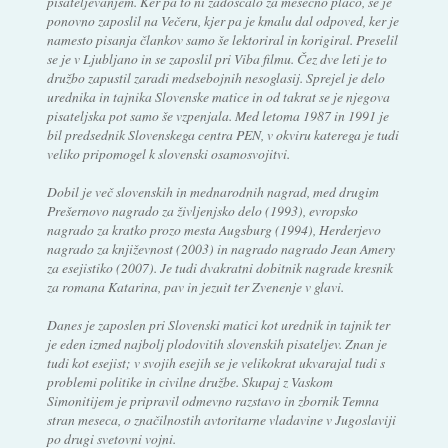
pisateljevanjem. Ker pa to ni zadoščalo za mesečno plačo, se je
ponovno zaposlil na Večeru, kjer pa je kmalu dal odpoved, ker je
namesto pisanja člankov samo še lektoriral in korigiral. Preselil
se je v Ljubljano in se zaposlil pri Viba filmu. Čez dve leti je to
družbo zapustil zaradi medsebojnih nesoglasij. Sprejel je delo
urednika in tajnika Slovenske matice in od takrat se je njegova
pisateljska pot samo še vzpenjala. Med letoma 1987 in 1991 je
bil predsednik Slovenskega centra PEN, v okviru katerega je tudi
veliko pripomogel k slovenski osamosvojitvi.
Dobil je več slovenskih in mednarodnih nagrad, med drugim
Prešernovo nagrado za življenjsko delo (1993), evropsko
nagrado za kratko prozo mesta Augsburg (1994), Herderjevo
nagrado za književnost (2003) in nagrado nagrado Jean Amery
za esejistiko (2007). Je tudi dvakratni dobitnik nagrade kresnik
za romana Katarina, pav in jezuit ter Zvenenje v glavi.
Danes je zaposlen pri Slovenski matici kot urednik in tajnik ter
je eden izmed najbolj plodovitih slovenskih pisateljev. Znan je
tudi kot esejist; v svojih esejih se je velikokrat ukvarajal tudi s
problemi politike in civilne družbe. Skupaj z Vaskom
Simonitijem je pripravil odmevno razstavo in zbornik Temna
stran meseca, o značilnostih avtoritarne vladavine v Jugoslaviji
po drugi svetovni vojni.