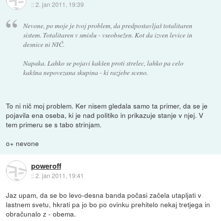
::
2. jan 2011, 19:39
Nevone, po moje je tvoj problem, da predpostavljaš totalitaren
sistem. Totalitaren v smislu - vseobsežen. Kot da izven levice in
desnice ni NIČ.
Napaka. Lahko se pojavi kakšen proti strelec, lahko pa celo
kakšna nepovezana skupina - ki razjebe sceno.
To ni nič moj problem. Ker nisem gledala samo ta primer, da se je
pojavila ena oseba, ki je nad politiko in prikazuje stanje v njej. V
tem primeru se s tabo strinjam.
o+ nevone
poweroff
::
2. jan 2011, 19:41
Jaz upam, da se bo levo-desna banda počasi začela utapljati v
lastnem svetu, hkrati pa jo bo po ovinku prehitelo nekaj tretjega in
obračunalo z - obema.