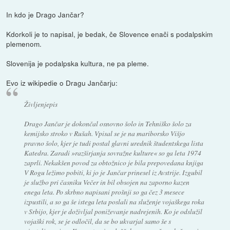
In kdo je Drago Jančar?
Kdorkoli je to napisal, je bedak, če Slovence enači s podalpskim
plemenom.
Slovenija je podalpska kultura, ne pa pleme.
Evo iz wikipedie o Dragu Jančarju:
Življenjepis
Drago Jančar je dokončal osnovno šolo in Tehniško šolo za
kemijsko stroko v Rušah. Vpisal se je na mariborsko Višjo
pravno šolo, kjer je tudi postal glavni urednik študentskega lista
Katedra. Zaradi »razširjanja sovražne kulture« so ga leta 1974
zaprli. Nekakšen povod za obtožnico je bila prepovedana knjiga
V Rogu ležimo pobiti, ki jo je Jančar prinesel iz Avstrije. Izgubil
je službo pri časniku Večer in bil obsojen na zaporno kazen
enega leta. Po skrbno napisani prošnji so ga čez 3 mesece
izpustili, a so ga še istega leta poslali na služenje vojaškega roka
v Srbijo, kjer je doživljal poniževanje nadrejenih. Ko je odslužil
vojaški rok, se je odločil, da se bo ukvarjal samo še s