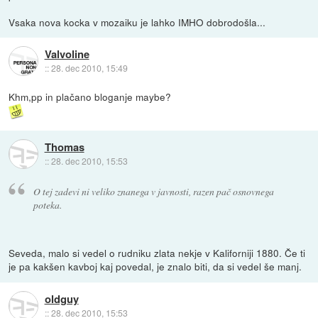
Vsaka nova kocka v mozaiku je lahko IMHO dobrodošla...
Valvoline
::
28. dec 2010, 15:49
Khm,pp in plačano bloganje maybe?
Thomas
::
28. dec 2010, 15:53
O tej zadevi ni veliko znanega v javnosti, razen pač osnovnega
poteka.
Seveda, malo si vedel o rudniku zlata nekje v Kaliforniji 1880. Če ti
je pa kakšen kavboj kaj povedal, je znalo biti, da si vedel še manj.
oldguy
::
28. dec 2010, 15:53