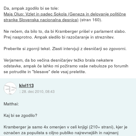
Da, ampak zgodilo bi se tole:
Maja Olup: Vzlet in padec Sokola (Geneza in delovanje politične
stranke Slovenska nacionalna desnica)
(stran 160).
Ne rečem, da bilo to, da bi Kramberger prišel v parlament slabo.
Prej nasprotno. Ampak sledilo bi razočaranje in streznitev.
Preberite si zgornji tekst. Zlasti intervjuji z desničarji so zgovorni.
Verjamem, da bo večina desničarjev težko brala nekatere
odstavke, ampak če lahko mi požiramo vaše nebuloze po forumih
se potrudite in "blesave" dele vsaj preletite.
kivi113
::
28. dec 2010, 08:43
Matthai:
Kaj bi se zgodilo?
Kramberger je samo 4x omenjen v celi knjigi (210+ strani), kjer je
označen za populista s ciljno publiko najrevnejših in najmanj