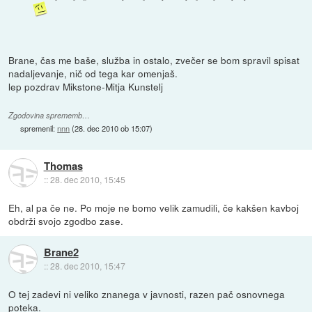
Brane, čas me baše, služba in ostalo, zvečer se bom spravil spisat
nadaljevanje, nič od tega kar omenjaš.
lep pozdrav Mikstone-Mitja Kunstelj
Zgodovina sprememb…
spremenil:
nnn
(
28. dec 2010 ob 15:07
)
Thomas
::
28. dec 2010, 15:45
Eh, al pa če ne. Po moje ne bomo velik zamudili, če kakšen kavboj
obdrži svojo zgodbo zase.
Brane2
::
28. dec 2010, 15:47
O tej zadevi ni veliko znanega v javnosti, razen pač osnovnega
poteka.