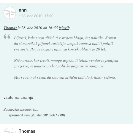
nnn
::
28. dec 2010, 17:00
Thomas
je
28. dec 2010 ob 16:55
izjavil
:
Pljuvaš, kakor sem slišal, ti v svojem blogu, čez politike. Komot
da si marsikak pljunek zaslužijo, ampak zame si tudi ti politik
ene sorte. Pač se bogaš z njimi za košček oblasti že 20 let.
Nič narobe, kar izvoli, mnogo uspeha ti želim, vendar te jemljem
z rezervo, še mau večjo kot politike pozicije in opozicije.
Morš raćunat s tem, da smo eni kritični tudi do kritikov režima.
vzeto na znanje !
Zgodovina sprememb…
spremenil:
nnn
(
28. dec 2010 ob 17:00
)
Thomas