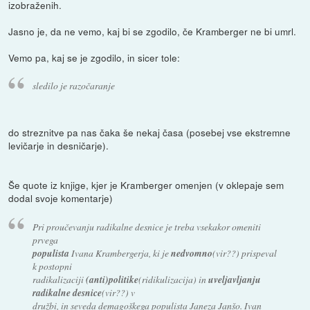
izobraženih.
Jasno je, da ne vemo, kaj bi se zgodilo, če Kramberger ne bi umrl.
Vemo pa, kaj se je zgodilo, in sicer tole:
sledilo je razočaranje
do streznitve pa nas čaka še nekaj časa (posebej vse ekstremne
levičarje in desničarje).
Še quote iz knjige, kjer je Kramberger omenjen (v oklepaje sem
dodal svoje komentarje)
Pri proučevanju radikalne desnice je treba vsekakor omeniti
prvega
populista
Ivana Krambergerja, ki je
nedvomno
(vir??) prispeval
k postopni
radikalizaciji
(anti)politike
(ridikulizacija) in
uveljavljanju
radikalne desnice
(vir??) v
družbi, in seveda demagoškega populista Janeza Janšo. Ivan