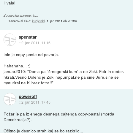
Hvala!
Zgodovina sprememb…
zavaroval slike:
kuglvinkl
(
1. jan 2011 ob 20:38
)
spenstar
::
2. jan 2011, 11:16
tole je copy-paste od pozarja.
Hahahaha... :)
januar2010: "Doma pa “črnogorski kum”,a ne Zoki. Fotr in dedek
hkrati,Vesno Dolenc je Zoki napumpal,ne pa sine Jure,sine še
maturiral ne bi brez fotra!!"
poweroff
::
2. jan 2011, 17:45
Požar je pa iz enega desnega cajtenga copy-pastal (morda
Demokracija?).
Očitno je desnico strah kaj se bo razkrilo...