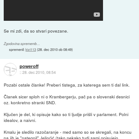
Se mi zdi, da so stvari povezane.
Zgodovina sprememb…
spremenil:
kivi113
(
28. dec 2010 ob 08:49
)
poweroff
::
28. dec 2010, 08:54
Pozabi ostale članke! Preberi tistega, za katerega sem ti dal link.
Članek sicer sploh ni o Krambergerju, pač pa o slovenski desnici
oz. konkretno stranki SND.
Ključen je del, ki opisuje kako so ti ljudje prišli v parlament. Polni
idealov, a naivni.
Kmalu je sledilo razočaranje - med samo so se skregali, na koncu
pa jih je "nategnil" Jelinćić (tako nekako tudi sami opisujejo