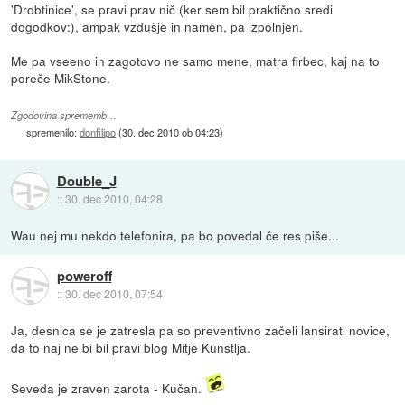
'Drobtinice', se pravi prav nič (ker sem bil praktično sredi
dogodkov:), ampak vzdušje in namen, pa izpolnjen.
Me pa vseeno in zagotovo ne samo mene, matra firbec, kaj na to
poreče MikStone.
Zgodovina sprememb…
spremenilo:
donfilipo
(
30. dec 2010 ob 04:23
)
Double_J
::
30. dec 2010, 04:28
Wau nej mu nekdo telefonira, pa bo povedal če res piše...
poweroff
::
30. dec 2010, 07:54
Ja, desnica se je zatresla pa so preventivno začeli lansirati novice,
da to naj ne bi bil pravi blog Mitje Kunstlja.
Seveda je zraven zarota - Kučan.