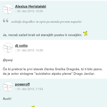
Alexius Heristalski
::
30. dec 2010, 15:00
sosledje dogodkov in opisi pa menda povsem napačni
Ja, moraš začeti brati od starejših postov k novejšim.
dj cotto
::
31. dec 2010, 14:26
@peqi
Če bi prebral le prvi stavek članka Srečka Dragoša, bi ti bilo jasno,
da je avtor sintagme "suicidalno alpsko pleme" Drago Jančar.
poweroff
::
31. dec 2010, 17:54
Auch!