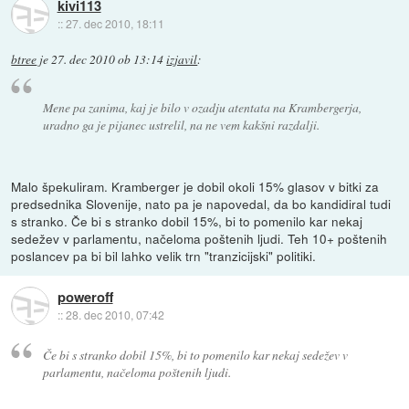
kivi113
::
27. dec 2010, 18:11
btree
je
27. dec 2010 ob 13:14
izjavil
:
Mene pa zanima, kaj je bilo v ozadju atentata na Krambergerja,
uradno ga je pijanec ustrelil, na ne vem kakšni razdalji.
Malo špekuliram. Kramberger je dobil okoli 15% glasov v bitki za
predsednika Slovenije, nato pa je napovedal, da bo kandidiral tudi
s stranko. Če bi s stranko dobil 15%, bi to pomenilo kar nekaj
sedežev v parlamentu, načeloma poštenih ljudi. Teh 10+ poštenih
poslancev pa bi bil lahko velik trn "tranzicijski" politiki.
poweroff
::
28. dec 2010, 07:42
Če bi s stranko dobil 15%, bi to pomenilo kar nekaj sedežev v
parlamentu, načeloma poštenih ljudi.