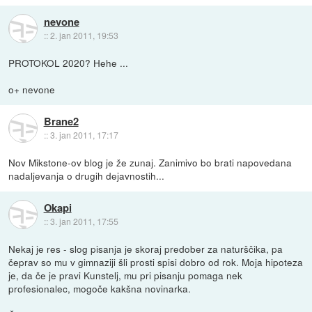
nevone
::
2. jan 2011, 19:53
PROTOKOL 2020? Hehe ...
o+ nevone
Brane2
::
3. jan 2011, 17:17
Nov Mikstone-ov blog je že zunaj. Zanimivo bo brati napovedana
nadaljevanja o drugih dejavnostih...
Okapi
::
3. jan 2011, 17:55
Nekaj je res - slog pisanja je skoraj predober za naturščika, pa
čeprav so mu v gimnaziji šli prosti spisi dobro od rok. Moja hipoteza
je, da če je pravi Kunstelj, mu pri pisanju pomaga nek
profesionalec, mogoče kakšna novinarka.