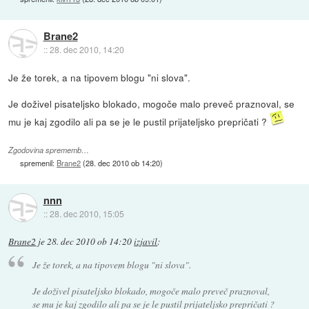
Brane2
::
28. dec 2010, 14:20
Je že torek, a na tipovem blogu "ni slova".
Je doživel pisateljsko blokado, mogoče malo preveč praznoval, se
mu je kaj zgodilo ali pa se je le pustil prijateljsko prepričati ?
Zgodovina sprememb…
spremenil:
Brane2
(
28. dec 2010 ob 14:20
)
nnn
::
28. dec 2010, 15:05
Brane2
je
28. dec 2010 ob 14:20
izjavil
:
Je že torek, a na tipovem blogu "ni slova".
Je doživel pisateljsko blokado, mogoče malo preveč praznoval,
se mu je kaj zgodilo ali pa se je le pustil prijateljsko prepričati ?