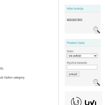
Hitre funkcije
seznam tem
Posebni izpisi
Avtor:
Ključna beseda:
ER)
Sub Option category.