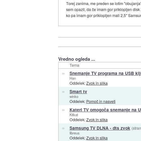
Torej zanima, me preden se lotim "obujanja"
sem opazil, da če imam gor priklopljen dis
ko pa imam gor priklopljen mali 2,5" Samsun
Vredno ogleda ...
Tema
»
Snemanje TV programa na USB klj
Han
Oddelek:
Zvok in slika
»
Smart tv
winko
Oddelek:
Pomoč in nasveti
»
Kateri TV omogoča snemanje na U
Kitkat
Oddelek:
Zvok in slika
»
Samsung TV DLNA - dts zvok
(stran
libreus
Oddelek:
Zvok in slika