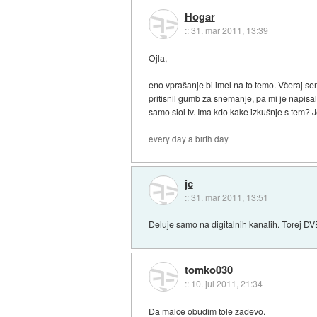
Hogar
::
31. mar 2011, 13:39
Ojla,
eno vprašanje bi imel na to temo. Včeraj se
pritisnil gumb za snemanje, pa mi je napis
samo siol tv. Ima kdo kake izkušnje s tem? J
every day a birth day
jc
::
31. mar 2011, 13:51
Deluje samo na digitalnih kanalih. Torej DV
tomko030
::
10. jul 2011, 21:34
Da malce obudim tole zadevo.