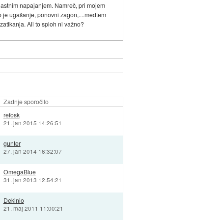
z lastnim napajanjem. Namreč, pri mojem
o je ugašanje, ponovni zagon,....medtem
atikanja. Ali to sploh ni važno?
Zadnje sporočilo
refosk
21. jan 2015 14:26:51
gunter
27. jan 2014 16:32:07
OmegaBlue
31. jan 2013 12:54:21
Dekinio
21. maj 2011 11:00:21