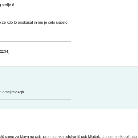
 serije 6
je že kdo to poskušal in mu je celo uspelo.
22:34
)
n omejitev 4gb....
iš samo za klovn na usb, potem lahko odstraniš usb ključek. Jaz sem priklopil usb