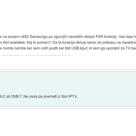
m na svojem c652 Samsungu po zgornjih navodilih vklopil PVR funkcijo. Vse lepo in
alo Not available. Kaj to pomeni? Da ta funkcija deluje samo ob priklopu na navad
e morda narobe ker sem notri pustil kar tisti USB ključ, ki sem ga uporabil za TV b
B-C ali DVB-T. Ne more pa snemati iz Siol IPTV.