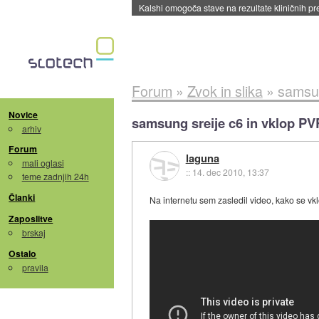
Kalshi omogoča stave na rezultate kliničnih pr
Forum
»
Zvok in slika
»
samsun
Novice
samsung sreije c6 in vklop PV
arhiv
Forum
laguna
mali oglasi
::
14. dec 2010, 13:37
teme zadnjih 24h
Članki
Na internetu sem zasledil video, kako se 
Zaposlitve
brskaj
Ostalo
pravila