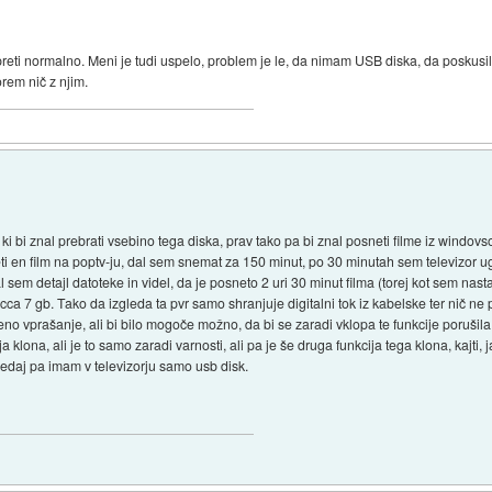
preti normalno. Meni je tudi uspelo, problem je le, da nimam USB diska, da poskusil
orem nič z njim.
i bi znal prebrati vsebino tega diska, prav tako pa bi znal posneti filme iz windov
i en film na poptv-ju, dal sem snemat za 150 minut, po 30 minutah sem televizor ug
al sem detajl datoteke in videl, da je posneto 2 uri 30 minut filma (torej kot sem nast
 cca 7 gb. Tako da izgleda ta pvr samo shranjuje digitalni tok iz kabelske ter nič ne po
e eno vprašanje, ali bi bilo mogoče možno, da bi se zaradi vklopa te funkcije porušil
 klona, ali je to samo zaradi varnosti, ali pa je še druga funkcija tega klona, kajti,
sedaj pa imam v televizorju samo usb disk.