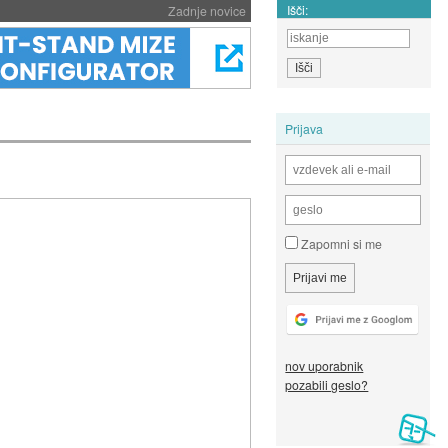
Išči:
Zadnje novice
Prijava
Zapomni si me
nov uporabnik
pozabili geslo?