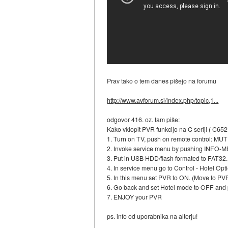
Prav tako o tem danes pišejo na forumu
http://www.avforum.si/index.php/topic,1...
odgovor 416. oz. tam piše:
Kako vklopit PVR funkcijo na C seriji ( C652,
1. Turn on TV, push on remote control: M
2. Invoke service menu by pushing INFO-
3. Put in USB HDD/flash formated to FAT32.
4. In service menu go to Control - Hotel Op
5. In this menu set PVR to ON. (Move to PVR
6. Go back and set Hotel mode to OFF and p
7. ENJOY your PVR
ps. info od uporabnika na alterju!