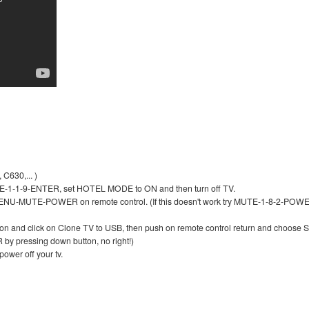
 C630,... )
UTE-1-1-9-ENTER, set HOTEL MODE to ON and then turn off TV.
MENU-MUTE-POWER on remote control. (If this doesn't work try MUTE-1-8-2-POW
tion and click on Clone TV to USB, then push on remote control return and choose 
 by pressing down button, no right!)
ower off your tv.