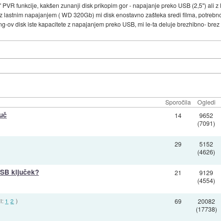
 PVR funkcije, kakšen zunanji disk prikopim gor - napajanje preko USB (2,5") ali 
k z lastnim napajanjem ( WD 320Gb) mi disk enostavno zašteka sredi filma, potrebn
g-ov disk iste kapacitete z napajanjem preko USB, mi le-ta deluje brezhibno- brez z
Sporočila
Ogledi
uč
14
9652
(7091)
29
5152
(4626)
SB ključek?
21
9129
(4554)
i:
1
2
)
69
20082
(17738)