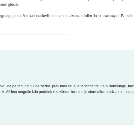
isem gledal.
prego epg je možno tudi nastaviti snemanje, tako da mislim da je stvar super. Bom še
vil, da ga računalnik ne zazna, prav tako se je le ta formatiral na tv samsungu, t
 disk. Ali ima mogoče kdo podatek v kakšnem formatu je sformatiran disk za samsung