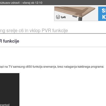
eizkusov zdravil
::
včeraj ob 12:10
g sreije c6 in vklop PVR funkcije
R funkcije
vklopi na TV samsung c650 funkcija snemanja, brez nalaganja kakšnega programa: