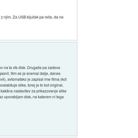
 z njim. Za USB ključek pa reče, da ne
sov na ta xfs disk. Drugače pa zadeva
asnil, film se je snemal dalje, danes
avil), avtomatsko je zapisal ime filma (kot
slabšuje slike, torej je to kot original.
a kakšna nastavitev za prikazovanje slike
 jaz uporabljam disk, na katerem ni tega