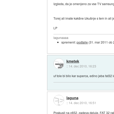
Izgleda, da je omenjeno za vse TV samsung
Torej ali imate kakšne izkušnje s tem in ali 
LP
lagunaaaa
spremenil:
podtalje
(
31. mar 2011 ob 
kmetek
::
14. dec 2010, 16:23
uf tole bi bilo kar superca, edino jeba fat32 i
laguna
::
14. dec 2010, 16:51
Poskusil na c652, zadeva deluje, FAT 32 rab