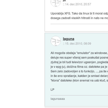
::
14. dec 2010, 20:57
Uporablja XFS. Tako da linux bi ti moral od
dosega zadosti visokih hitrosti in nato ne m
laguna
::
15. dec 2010, 08:09
Ali mogoče obstaja "emulator" za windovse, k
deluje res super včeraj sem poskušal posnet
zjutraj je bil tudi televizor ugasnjen, pogled
je v epg-ju), dolžina filma oz. datoteke pa je
Sem zelo zadovoljen s to funkcijo, ..., pa š
in še eno vprašanje, kakšen je smisel delanja
"klona" datoteke (klon snemal na usb kluč, 
LP
lagunaaaa