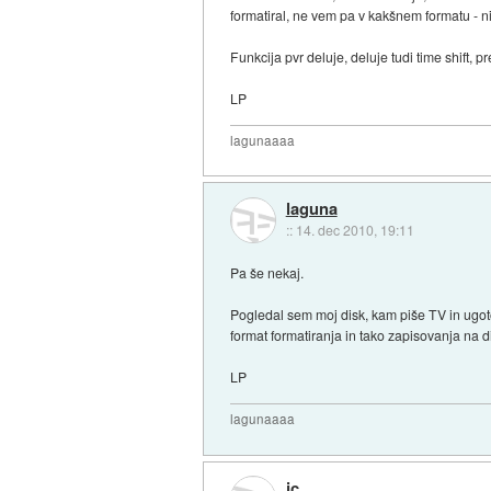
formatiral, ne vem pa v kakšnem formatu - n
Funkcija pvr deluje, deluje tudi time shift, 
LP
lagunaaaa
laguna
::
14. dec 2010, 19:11
Pa še nekaj.
Pogledal sem moj disk, kam piše TV in ugoto
format formatiranja in tako zapisovanja na
LP
lagunaaaa
jc