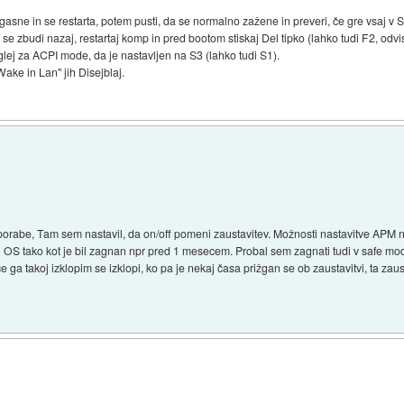
sne in se restarta, potem pusti, da se normalno zažene in preveri, če gre vsaj 
 zbudi nazaj, restartaj komp in pred bootom stiskaj Del tipko (lahko tudi F2, odv
ej za ACPI mode, da je nastavljen na S3 (lahko tudi S1).
Wake in Lan" jih Disejblaj.
i porabe, Tam sem nastavil, da on/off pomeni zaustavitev. Možnosti nastavitve APM
 OS tako kot je bil zagnan npr pred 1 mesecem. Probal sem zagnati tudi v safe mode
če ga takoj izklopim se izklopi, ko pa je nekaj časa prižgan se ob zaustavitvi, ta z