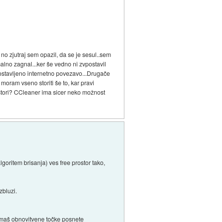
 no zjutraj sem opazil, da se je sesul..sem
malno zagnal...ker še vedno ni zvpostavil
postavljeno internetno povezavo...Drugače
 moram vseno storiti še to, kar pravi
o stori? CCleaner ima sicer neko možnost
lgoritem brisanja) ves free prostor tako,
zbluzi.
 imaš obnovitvene točke posnete