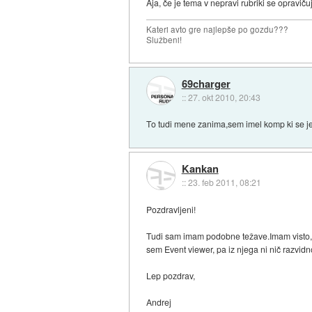
Aja, če je tema v nepravi rubriki se opravič
Kateri avto gre najlepše po gozdu???
Službeni!
69charger
::
27. okt 2010, 20:43
To tudi mene zanima,sem imel komp ki se je 
Kankan
::
23. feb 2011, 08:21
Pozdravljeni!
Tudi sam imam podobne težave.Imam visto, in
sem Event viewer, pa iz njega ni nič razvidn
Lep pozdrav,
Andrej