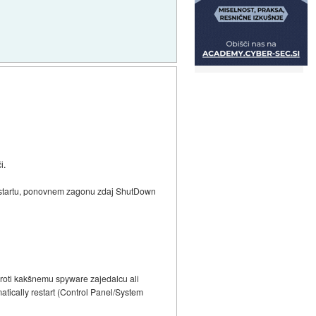
i.
restartu, ponovnem zagonu zdaj ShutDown
proti kakšnemu spyware zajedalcu ali
tically restart (Control Panel/System