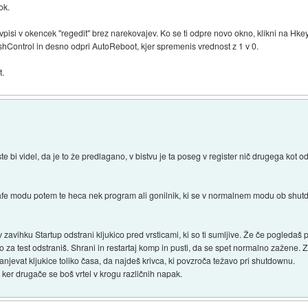
ok.
 vpisi v okencek "regedit" brez narekovajev. Ko se ti odpre novo okno, klikni na H
shControl in desno odpri AutoReboot, kjer spremenis vrednost z 1 v 0.
t.
ste bi videl, da je to že predlagano, v bistvu je ta poseg v register nič drugega kot o
afe modu potem te heca nek program ali gonilnik, ki se v normalnem modu ob shutd
 v zavihku Startup odstrani kljukico pred vrsticami, ki so ti sumljive. Že če pogledaš
ko za test odstraniš. Shrani in restartaj komp in pusti, da se spet normalno zažene
njevat kljukice toliko časa, da najdeš krivca, ki povzroča težavo pri shutdownu.
 ker drugače se boš vrtel v krogu različnih napak.