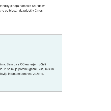
v StandBy(sleep) namesto Shutdown.
isno od biosa), da prideš v Cmos
 nima. Sem pa s CCleanerjem očistil
, in se mi je potem ugasnil, vsaj mislim
austavlja in potem ponovno zažene.