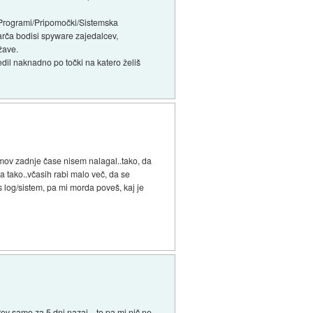
rt/Programi/Pripomočki/Sistemska
arča bodisi spyware zajedalcev,
žave.
edil naknadno po točki na katero želiš
amov zadnje čase nisem nalagal..tako, da
a tako..včasih rabi malo več, da se
s log/sistem, pa mi morda poveš, kaj je
ev samo za 5 dni nazaj....to pa mi nič ne