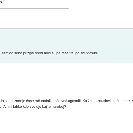
ujem.
sam od sebe prižgal sredi noči ali pa resetiral po shutdownu.
 se mi zadnje čase računalnik noče več ugasniti. Ko želim zaustaviti računalnik, s
o. Ali mi lahko kdo svetuje kaj je narobej?