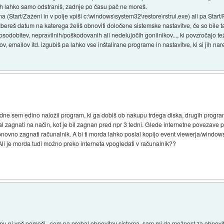
ih lahko samo odstraniš, zadnje po času pač ne moreš.
 (Start/Zaženi in v polje vpiši c:\windows\system32\restore\rstrui.exe) ali pa Sta
bereš datum na katerega želiš obnoviti določene sistemske nastavitve, če so bile t
sodobitev, nepravilnih/poškodovanih ali nedelujočih gonilnikov..., ki povzročajo te
, emailov itd. izgubiš pa lahko vse inštalirane programe in nastavitve, ki si jih nar
tedne sem edino naložil program, ki ga dobiš ob nakupu trdega diska, drugih progr
l zagnati na način, kot je bil zagnan pred npr 3 tedni. Glede internetne povezave p
ponovno zagnati računalnik. A bi ti morda lahko poslal kopijo event viewerja/window
i je morda tudi možno preko interneta vpogledati v računalnik??
je mu ni več pomoči...sem pa probal obnovitev sistema, sam mi da možnost za obnovit