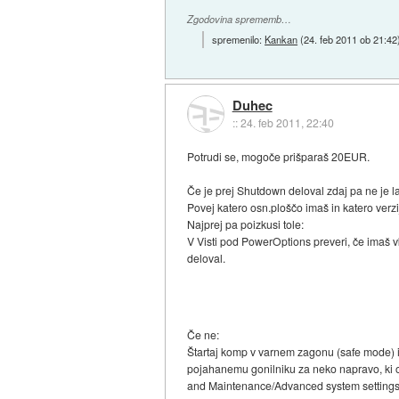
Zgodovina sprememb…
spremenilo:
Kankan
(
24. feb 2011 ob 21:42
Duhec
::
24. feb 2011, 22:40
Potrudi se, mogoče prišparaš 20EUR.
Če je prej Shutdown deloval zdaj pa ne je
Povej katero osn.ploščo imaš in katero verz
Najprej pa poizkusi tole:
V Visti pod PowerOptions preveri, če imaš
deloval.
Če ne:
Štartaj komp v varnem zagonu (safe mode) i
pojahanemu gonilniku za neko napravo, ki ob
and Maintenance/Advanced system settings...