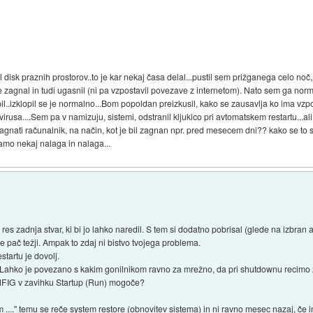
 disk praznih prostorov..to je kar nekaj časa delal...pustil sem prižganega celo noč,
 je zagnal in tudi ugasnil (ni pa vzpostavil povezave z internetom). Nato sem ga nor
l..izklopil se je normalno...Bom popoldan preizkusil, kako se zausavlja ko ima vz
rusa....Sem pa v namizuju, sistemi, odstranil kljukico pri avtomatskem restartu...ali
o zagnati računalnik, na način, kot je bil zagnan npr. pred mesecem dni?? kako se t
amo nekaj nalaga in nalaga...
es zadnja stvar, ki bi jo lahko naredil. S tem si dodatno pobrisal (glede na izbran a
 pač težji. Ampak to zdaj ni bistvo tvojega problema.
startu je dovolj.
a. Lahko je povezano s kakim gonilnikom ravno za mrežno, da pri shutdownu recimo 
NFIG v zavihku Startup (Run) mogoče?
...." temu se reče system restore (obnovitev sistema) in ni ravno mesec nazaj, če