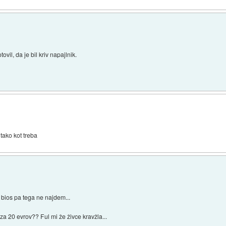
il, da je bil kriv napajlnik.
tako kot treba
 bios pa tega ne najdem...
 za 20 evrov?? Ful mi že živce kravžla...