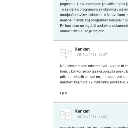
pogosteje. S CCleanerjem jih vidiš ampak j
To se dela s programom za obnovitev sistema
orodja/Obnovitev sistema in s čarovnikom iz
neuspelih inštalacij programov, neuspelih po
Pri tem sicer ne izgubiš podatkov-dokumentov
obnoviti stanje. To je logično.
Kankan
::
25. feb 2011, 13:37
Ne ničesar nisem odstranjeval.. zadnje tri 
bom, v kolikor se bo težava pojavila poskuša
priklopi...včasih se tudi ne, in moram zato 
narobe? Imam pa T2 inetrnetno povezavo. Al
Lp A.
Kankan
::
26. feb 2011, 11:02
spet se je sesul...tko, da...ne vem...po mo