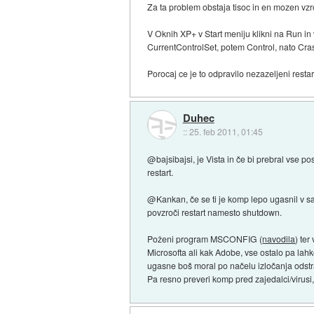
Za ta problem obstaja tisoc in en mozen vzr
V Oknih XP+ v Start meniju klikni na Run in
CurrentControlSet, potem Control, nato Cra
Porocaj ce je to odpravilo nezazeljeni restar
Duhec
::
25. feb 2011, 01:45
@bajsibajsi, je Vista in če bi prebral vse po
restart.
@Kankan, če se ti je komp lepo ugasnil v s
povzroči restart namesto shutdown.
Poženi program MSCONFIG (
navodila
) ter
Microsofta ali kak Adobe, vse ostalo pa lah
ugasne boš moral po načelu izločanja odstra
Pa resno preveri komp pred zajedalci/virusi,