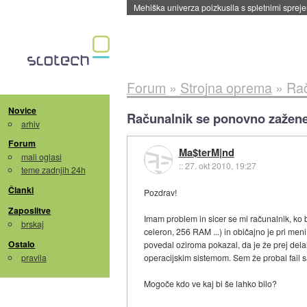
Evropska vesoljska agencija razvija svojo rak
Forum
»
Strojna oprema
»
Rač
Novice
Računalnik se ponovno zažen
arhiv
Forum
Ma$terM|nd
mali oglasi
::
27. okt 2010, 19:27
teme zadnjih 24h
Članki
Pozdrav!
Zaposlitve
Imam problem in sicer se mi računalnik, ko
brskaj
celeron, 256 RAM ...) in običajno je pri men
Ostalo
povedal oziroma pokazal, da je že prej dela
pravila
operacijskim sistemom. Sem že probal fail 
Mogoče kdo ve kaj bi še lahko bilo?