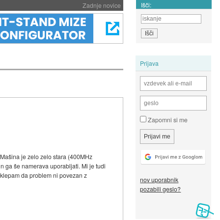
Išči:
Zadnje novice
Prijava
Zapomni si me
 Mašina je zelo zelo stara (400MHz
in ga še namerava uporabljati. Mi je tudi
o sklepam da problem ni povezan z
nov uporabnik
pozabili geslo?