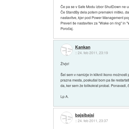
Če pa se v Safe Modu izbor ShutDown ne uga
Če StandBy dela potem premakni miško, da se
nastavitve, kjer pod Power Management pogl
Preveri še nastavitev za "Wake on ring" in "
Poročaj.
Kankan
::
24. feb 2011, 23:19
Živjo!
Šel sem v namizje in kliknil ikono možnost
prazna mesta, poskušal bom pa še restartati
da, ker sem že tolikokrat probal. Ponavadi, 
Lp A.
bajsibajsi
::
24. feb 2011, 23:37