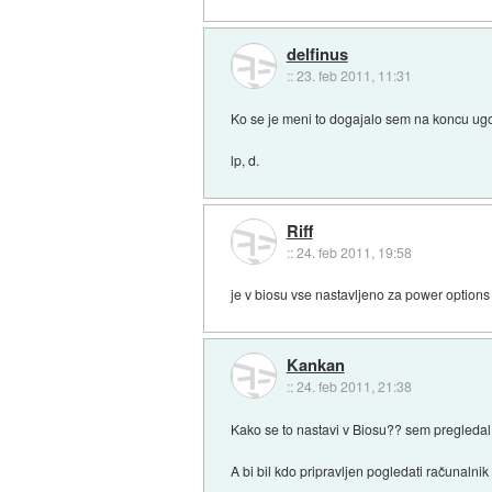
delfinus
::
23. feb 2011, 11:31
Ko se je meni to dogajalo sem na koncu ugotov
lp, d.
Riff
::
24. feb 2011, 19:58
je v biosu vse nastavljeno za power options 
Kankan
::
24. feb 2011, 21:38
Kako se to nastavi v Biosu?? sem pregledal
A bi bil kdo pripravljen pogledati računalnik