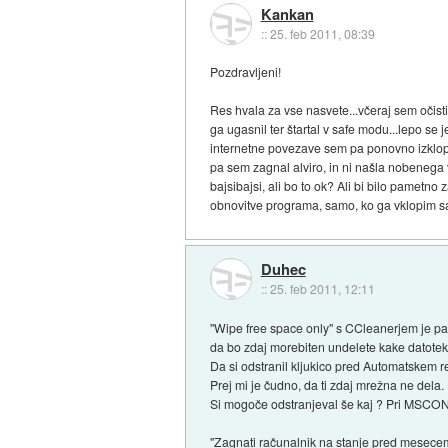
Kankan
::
25. feb 2011, 08:39
Pozdravljeni!
Res hvala za vse nasvete...včeraj sem očistil
ga ugasnil ter štartal v safe modu...lepo se
internetne povezave sem pa ponovno izklopi
pa sem zagnal alviro, in ni našla nobenega vi
bajsibajsi, ali bo to ok? Ali bi bilo pametn
obnovitve programa, samo, ko ga vklopim s
Duhec
::
25. feb 2011, 12:11
"Wipe free space only" s CCleanerjem je pa r
da bo zdaj morebiten undelete kake datoteke
Da si odstranil kljukico pred Automatskem re
Prej mi je čudno, da ti zdaj mrežna ne del
Si mogoče odstranjeval še kaj ? Pri MSCO
"Zagnati računalnik na stanje pred mesecem 