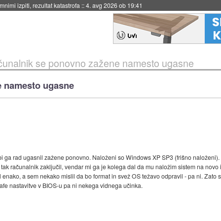
eto za večkratno uporabo
::
4. avg 2026 ob 19:41
unalnik se ponovno zažene namesto ugasne
e namesto ugasne
 bi ga rad ugasnil zažene ponovno. Naloženi so Windows XP SP3 (frišno naloženi).
i tak računalnik zaključil, vendar mi ga je kolega dal da mu naložim sistem na novo 
l enako, a sem nekako mislil da bo format in svež OS težavo odpravil - pa ni. Zat
safe nastavitve v BIOS-u pa ni nekega vidnega učinka.