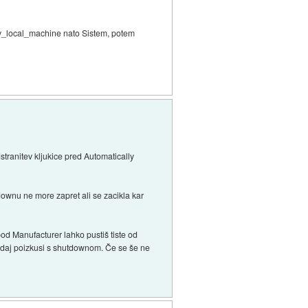
key_local_machine nato Sistem, potem
dstranitev kljukice pred Automatically
ownu ne more zapret ali se zacikla kar
 pod Manufacturer lahko pustiš tiste od
. Zdaj poizkusi s shutdownom. Če se še ne