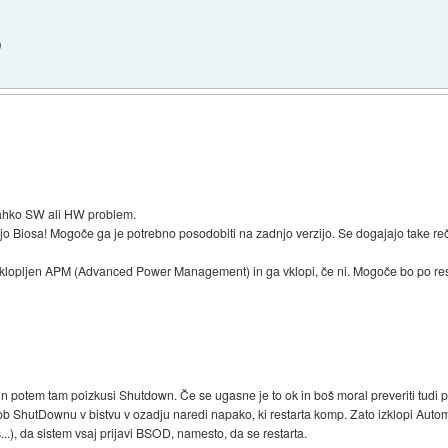
)
 lahko SW ali HW problem.
ijo Biosa! Mogoče ga je potrebno posodobiti na zadnjo verzijo. Se dogajajo take reč
 vklopljen APM (Advanced Power Management) in ga vklopi, če ni. Mogoče bo po 
n potem tam poizkusi Shutdown. Če se ugasne je to ok in boš moral preveriti tudi 
 ShutDownu v bistvu v ozadju naredi napako, ki restarta komp. Zato izklopi Automa
), da sistem vsaj prijavi BSOD, namesto, da se restarta.