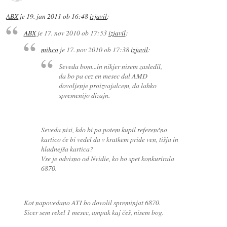
ABX
je
19. jan 2011 ob 16:48
izjavil
:
ABX
je
17. nov 2010 ob 17:53
izjavil
:
mihco
je
17. nov 2010 ob 17:38
izjavil
:
Seveda bom...in nikjer nisem zasledil,
da bo pa cez en mesec dal AMD
dovoljenje proizvajalcem, da lahko
spremenijo dizajn.
Seveda nisi, kdo bi pa potem kupil referenčno
kartico če bi vedel da v kratkem pride ven, tišja in
hladnejša kartica?
Vse je odvisno od Nvidie, ko bo spet konkurirala
6870.
Kot napovedano ATI bo dovolil spreminjat 6870.
Sicer sem rekel 1 mesec, ampak kaj češ, nisem bog.