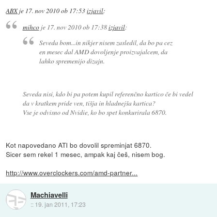
ABX
je
17. nov 2010 ob 17:53
izjavil
:
mihco
je
17. nov 2010 ob 17:38
izjavil
:
Seveda bom...in nikjer nisem zasledil, da bo pa cez
en mesec dal AMD dovoljenje proizvajalcem, da
lahko spremenijo dizajn.
Seveda nisi, kdo bi pa potem kupil referenčno kartico če bi vedel
da v kratkem pride ven, tišja in hladnejša kartica?
Vse je odvisno od Nvidie, ko bo spet konkurirala 6870.
Kot napovedano ATI bo dovolil spreminjat 6870.
Sicer sem rekel 1 mesec, ampak kaj češ, nisem bog.
http://www.overclockers.com/amd-partner...
Machiavelli
::
19. jan 2011, 17:23