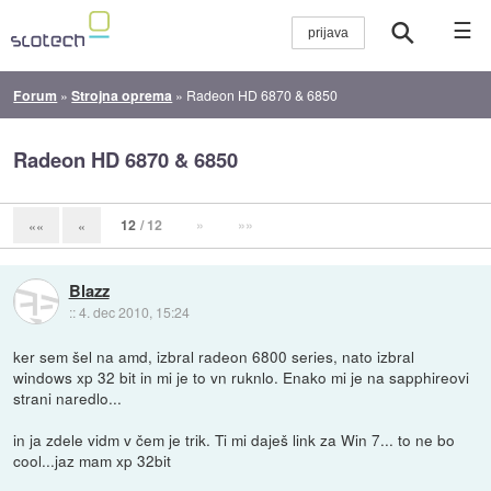
☰
Forum
»
Strojna oprema
»
Radeon HD 6870 & 6850
Radeon HD 6870 & 6850
12
/ 12
»
»»
««
«
Blazz
::
4. dec 2010, 15:24
ker sem šel na amd, izbral radeon 6800 series, nato izbral
windows xp 32 bit in mi je to vn ruknlo. Enako mi je na sapphireovi
strani naredlo...
in ja zdele vidm v čem je trik. Ti mi daješ link za Win 7... to ne bo
cool...jaz mam xp 32bit