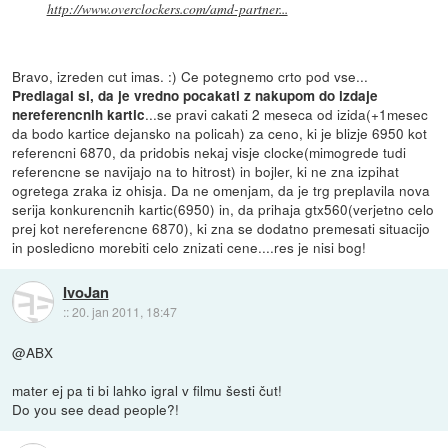
http://www.overclockers.com/amd-partner...
Bravo, izreden cut imas. :) Ce potegnemo crto pod vse...
Predlagal si, da je vredno pocakati z nakupom do izdaje
...se pravi cakati 2 meseca od izida(+1mesec
nereferencnih kartic
da bodo kartice dejansko na policah) za ceno, ki je blizje 6950 kot
referencni 6870, da pridobis nekaj visje clocke(mimogrede tudi
referencne se navijajo na to hitrost) in bojler, ki ne zna izpihat
ogretega zraka iz ohisja. Da ne omenjam, da je trg preplavila nova
serija konkurencnih kartic(6950) in, da prihaja gtx560(verjetno celo
prej kot nereferencne 6870), ki zna se dodatno premesati situacijo
in posledicno morebiti celo znizati cene....res je nisi bog!
IvoJan
::
20. jan 2011, 18:47
@ABX
mater ej pa ti bi lahko igral v filmu šesti čut!
Do you see dead people?!