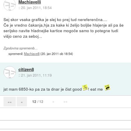
Machiavelli
::
20. jan 2011, 18:54
Sej skor vsaka grafika je slej ko prej tud nereferenčna....
Če je vredno čakanja,hja za kake ki želijo boljše hlajenje ali pa še
serijsko navite hladnejše kartice mogoče samo to potegne tudi
višjo ceno za seboj...
Zgodovina sprememb…
spremenil:
Machiavelli
(
20. jan 2011 ob 18:54
)
citizen8
::
21. jan 2011, 11:19
jst mam 6850-ko pa za ta dnar je čist good
! eat me
12
/ 12
»
»»
««
«