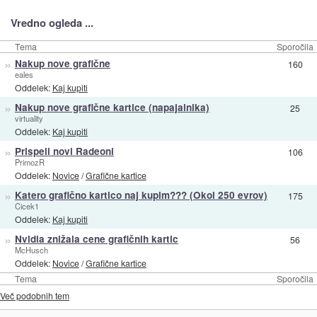
Vredno ogleda ...
Tema
Sporočila
»
Nakup nove grafične
160
eales
Oddelek:
Kaj kupiti
»
Nakup nove grafične kartice (napajalnika)
25
virtuality
Oddelek:
Kaj kupiti
»
Prispeli novi Radeoni
106
PrimozR
Oddelek:
Novice
/
Grafične kartice
»
Katero grafično kartico naj kupim??? (Okol 250 evrov)
175
Cicek1
Oddelek:
Kaj kupiti
»
Nvidia znižala cene grafičnih kartic
56
McHusch
Oddelek:
Novice
/
Grafične kartice
Tema
Sporočila
Več podobnih tem