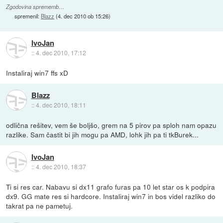
Zgodovina sprememb…
spremenil:
Blazz
(
4. dec 2010 ob 15:26
)
IvoJan
::
4. dec 2010, 17:12
Instaliraj win7 ffs xD
Blazz
::
4. dec 2010, 18:11
odlična rešitev, vem še boljšo, grem na 5 pirov pa sploh nam opazu
razlike. Sam častit bi jih mogu pa AMD, lohk jih pa ti tkBurek...
IvoJan
::
4. dec 2010, 18:37
Ti si res car. Nabavu si dx11 grafo furas pa 10 let star os k podpira
dx9. GG mate res si hardcore. Instaliraj win7 in bos videl razliko do
takrat pa ne pametuj.