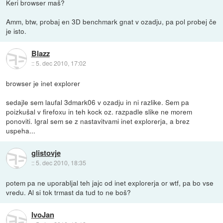
Keri browser maš?
Amm, btw, probaj en 3D benchmark gnat v ozadju, pa pol probej če
je isto.
Blazz
::
5. dec 2010, 17:02
browser je inet explorer
sedajle sem laufal 3dmark06 v ozadju in ni razlike. Sem pa
poizkušal v firefoxu in teh kock oz. razpadle slike ne morem
ponoviti. Igral sem se z nastavitvami inet explorerja, a brez
uspeha...
glistovje
::
5. dec 2010, 18:35
potem pa ne uporabljal teh jajc od inet explorerja or wtf, pa bo vse
vredu. Al si tok trmast da tud to ne boš?
IvoJan