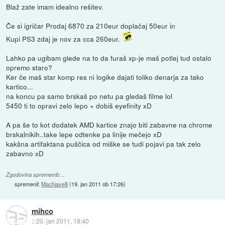
Blaž zate imam idealno rešitev.
Če si igričar Prodaj 6870 za 210eur doplačaj 50eur in
Kupi PS3 zdaj je nov za cca 260eur.
Lahko pa ugibam glede na to da furaš xp-je maš potlej tud ostalo
opremo staro?
Ker če maš star komp res ni logike dajati toliko denarja za tako
kartico...
na koncu pa samo brskaš po netu pa gledaš filme lol
5450 ti to opravi zelo lepo + dobiš eyefinity xD
A pa še to kot dodatek AMD kartice znajo biti zabavne na chrome
brskalnikih..take lepe odtenke pa linije mečejo xD
kakšna artifaktana puščica od miške se tudi pojavi pa tak zelo
zabavno xD
Zgodovina sprememb…
spremenil:
Machiavelli
(
19. jan 2011 ob 17:26
)
mihco
::
20. jan 2011, 18:40