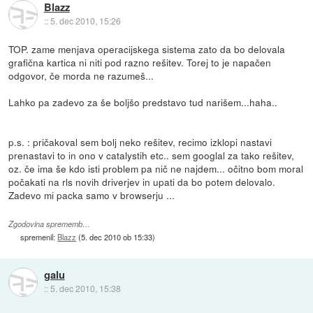
Blazz
::
5. dec 2010, 15:26
TOP. zame menjava operacijskega sistema zato da bo delovala
grafična kartica ni niti pod razno rešitev. Torej to je napačen
odgovor, če morda ne razumeš...
Lahko pa zadevo za še boljšo predstavo tud narišem...haha..
p.s. : pričakoval sem bolj neko rešitev, recimo izklopi nastavi
prenastavi to in ono v catalystih etc.. sem googlal za tako rešitev,
oz. če ima še kdo isti problem pa nič ne najdem... očitno bom moral
počakati na rls novih driverjev in upati da bo potem delovalo.
Zadevo mi packa samo v browserju ...
Zgodovina sprememb…
spremenil:
Blazz
(
5. dec 2010 ob 15:33
)
galu
::
5. dec 2010, 15:38