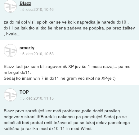
Blazz
::
5. dec 2010, 10:46
za dx mi dol visi, sploh ker se ve kolk napredka je naredu dx10 ,
dx11 pa itak tko al tko še nbena zadeva ne podpira. pa brez žalitev
, hvala...
smarty
::
5. dec 2010, 10:58
Blazz tudi jaz sem bil zagovornik XP-jev še 1 mesc nazaj... pa me
ni brigal dx11.
Sedaj ko imam win 7 in dx11 ne grem več nkol na XP-je :)
TOP
::
5. dec 2010, 11:15
Blazz prvo sprašuješ,ker maš probleme,potle dobiš pravilen
odgovor s strani tKBurek in nakoncu pa pametuješ.Sedaj pa se
odloči ali boš probal rešit težave ali pa se tukaj delav pametnega
kolikšna je razlika med dx10-11 in med Winsi.