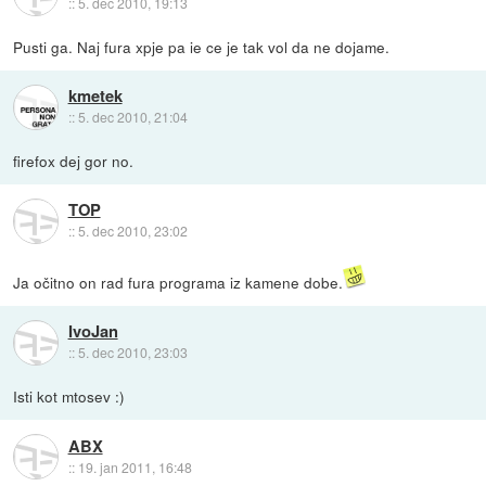
::
5. dec 2010, 19:13
Pusti ga. Naj fura xpje pa ie ce je tak vol da ne dojame.
kmetek
::
5. dec 2010, 21:04
firefox dej gor no.
TOP
::
5. dec 2010, 23:02
Ja očitno on rad fura programa iz kamene dobe.
IvoJan
::
5. dec 2010, 23:03
Isti kot mtosev :)
ABX
::
19. jan 2011, 16:48